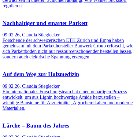
Gewächsen in unteren Schichten abhängt, wie Wälder Stickstoff
regulieren.
Nachhaltiger und smarter Parkett
09.02.26
,
Claudia Stieglecker
Forschende der schweizerischen ETH Zürich und Empa haben
gemeinsam mit dem Parketthersteller Bauwerk Group erforscht, wie
sich Parkettböden nicht nur ressourcenschonender herstellen lassen,
sondern auch elektrische Spannung erzeugen.
Auf dem Weg zur Holzmedizin
09.02.26
,
Claudia Stieglecker
Ein internationales Forschungsteam hat einen neuartigen Prozess
entwickelt, um aus Lignin hochwertige Amide herzustellen –
wichtige Bausteine für Arzneimittel, Agrochemikalien und moderne
Materialien.
Lärche – Baum des Jahres