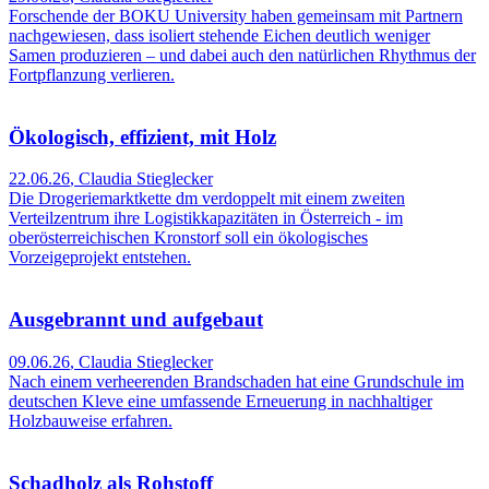
Forschende der BOKU University haben gemeinsam mit Partnern
nachgewiesen, dass isoliert stehende Eichen deutlich weniger
Samen produzieren – und dabei auch den natürlichen Rhythmus der
Fortpflanzung verlieren.
Ökologisch, effizient, mit Holz
22.06.26
,
Claudia Stieglecker
Die Drogeriemarktkette dm verdoppelt mit einem zweiten
Verteilzentrum ihre Logistikkapazitäten in Österreich - im
oberösterreichischen Kronstorf soll ein ökologisches
Vorzeigeprojekt entstehen.
Ausgebrannt und aufgebaut
09.06.26
,
Claudia Stieglecker
Nach einem verheerenden Brandschaden hat eine Grundschule im
deutschen Kleve eine umfassende Erneuerung in nachhaltiger
Holzbauweise erfahren.
Schadholz als Rohstoff