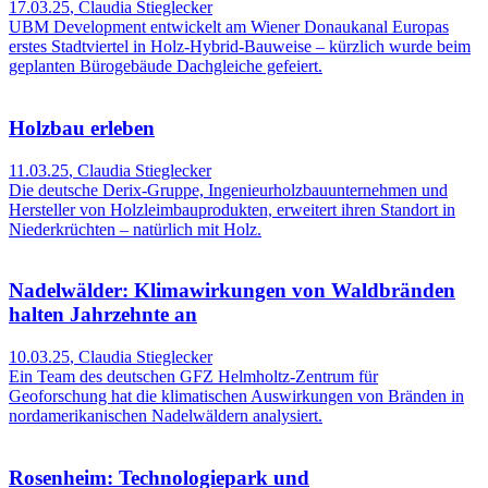
17.03.25
,
Claudia Stieglecker
UBM Development entwickelt am Wiener Donaukanal Europas
erstes Stadtviertel in Holz-Hybrid-Bauweise – kürzlich wurde beim
geplanten Bürogebäude Dachgleiche gefeiert.
Holzbau erleben
11.03.25
,
Claudia Stieglecker
Die deutsche Derix-Gruppe, Ingenieurholzbauunternehmen und
Hersteller von Holzleimbauprodukten, erweitert ihren Standort in
Niederkrüchten – natürlich mit Holz.
Nadelwälder: Klimawirkungen von Waldbränden
halten Jahrzehnte an
10.03.25
,
Claudia Stieglecker
Ein Team des deutschen GFZ Helmholtz-Zentrum für
Geoforschung hat die klimatischen Auswirkungen von Bränden in
nordamerikanischen Nadelwäldern analysiert.
Rosenheim: Technologiepark und