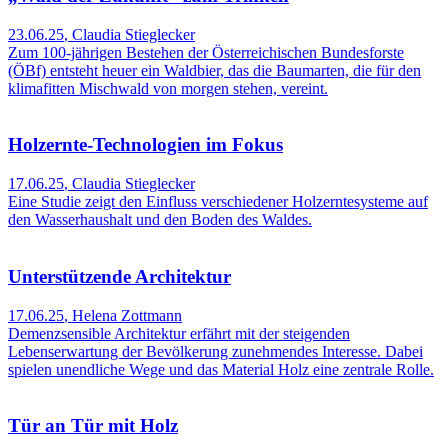
23.06.25
,
Claudia Stieglecker
Zum 100-jährigen Bestehen der Österreichischen Bundesforste
(ÖBf) entsteht heuer ein Waldbier, das die Baumarten, die für den
klimafitten Mischwald von morgen stehen, vereint.
Holzernte-Technologien im Fokus
17.06.25
,
Claudia Stieglecker
Eine Studie zeigt den Einfluss verschiedener Holzerntesysteme auf
den Wasserhaushalt und den Boden des Waldes.
Unterstützende Architektur
17.06.25
,
Helena Zottmann
Demenzsensible Architektur erfährt mit der steigenden
Lebenserwartung der Bevölkerung zunehmendes Interesse. Dabei
spielen unendliche Wege und das Material Holz eine zentrale Rolle.
Tür an Tür mit Holz