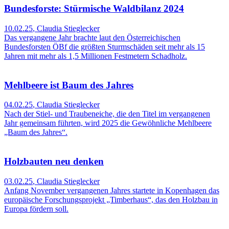
Bundesforste: Stürmische Waldbilanz 2024
10.02.25
,
Claudia Stieglecker
Das vergangene Jahr brachte laut den Österreichischen
Bundesforsten ÖBf die größten Sturmschäden seit mehr als 15
Jahren mit mehr als 1,5 Millionen Festmetern Schadholz.
Mehlbeere ist Baum des Jahres
04.02.25
,
Claudia Stieglecker
Nach der Stiel- und Traubeneiche, die den Titel im vergangenen
Jahr gemeinsam führten, wird 2025 die Gewöhnliche Mehlbeere
„Baum des Jahres“.
Holzbauten neu denken
03.02.25
,
Claudia Stieglecker
Anfang November vergangenen Jahres startete in Kopenhagen das
europäische Forschungsprojekt „Timberhaus“, das den Holzbau in
Europa fördern soll.