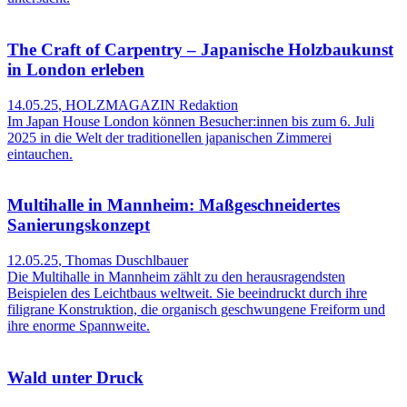
The Craft of Carpentry – Japanische Holzbaukunst
in London erleben
14.05.25
,
HOLZMAGAZIN Redaktion
Im Japan House London können Besucher:innen bis zum 6. Juli
2025 in die Welt der traditionellen japanischen Zimmerei
eintauchen.
Multihalle in Mannheim: Maßgeschneidertes
Sanierungskonzept
12.05.25
,
Thomas Duschlbauer
Die Multihalle in Mannheim zählt zu den herausragendsten
Beispielen des Leichtbaus weltweit. Sie beeindruckt durch ihre
filigrane Konstruktion, die organisch geschwungene Freiform und
ihre enorme Spannweite.
Wald unter Druck