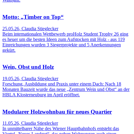
Motto: „Timber on Top“
25.05.26
,
Claudia Stieglecker
Beim internationalen Wettbewerb proHolz Student Trophy 26 ging
es heuer um die besten Ideen zum Aufstocken mit Holz - aus 119
Einreichungen wurden 3 Siegerprojekte und 5 Anerkennungen
gekürt.
Wein, Obst und Holz
19.05.26
,
Claudia Stieglecker
Forschung, Ausbildung und Praxis unter einem Dach: Nach 18
Monaten Bauzeit wurde das neue „Zentrum Wein und Obst“ an der
HBLA Klosterneuburg im April eröffnet.
Modularer Holzwohnbau für neues Quartier
11.05.26
,
Claudia Stieglecker
In unmittelbarer Nähe des Wiener Hauptbahnhofs entsteht das
Viertel „Neues Landgut“, das neben Wohnungen auch einen