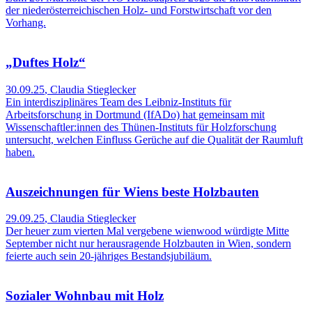
der niederösterreichischen Holz- und Forstwirtschaft vor den
Vorhang.
„Duftes Holz“
30.09.25
,
Claudia Stieglecker
Ein interdisziplinäres Team des Leibniz-Instituts für
Arbeitsforschung in Dortmund (IfADo) hat gemeinsam mit
Wissenschaftler:innen des Thünen-Instituts für Holzforschung
untersucht, welchen Einfluss Gerüche auf die Qualität der Raumluft
haben.
Auszeichnungen für Wiens beste Holzbauten
29.09.25
,
Claudia Stieglecker
Der heuer zum vierten Mal vergebene wienwood würdigte Mitte
September nicht nur herausragende Holzbauten in Wien, sondern
feierte auch sein 20-jähriges Bestandsjubiläum.
Sozialer Wohnbau mit Holz