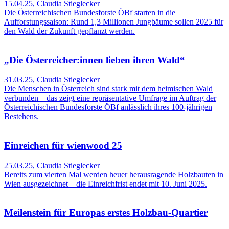
15.04.25
,
Claudia Stieglecker
Die Österreichischen Bundesforste ÖBf starten in die
Aufforstungssaison: Rund 1,3 Millionen Jungbäume sollen 2025 für
den Wald der Zukunft gepflanzt werden.
„Die Österreicher:innen lieben ihren Wald“
31.03.25
,
Claudia Stieglecker
Die Menschen in Österreich sind stark mit dem heimischen Wald
verbunden – das zeigt eine repräsentative Umfrage im Auftrag der
Österreichischen Bundesforste ÖBf anlässlich ihres 100-jährigen
Bestehens.
Einreichen für wienwood 25
25.03.25
,
Claudia Stieglecker
Bereits zum vierten Mal werden heuer herausragende Holzbauten in
Wien ausgezeichnet – die Einreichfrist endet mit 10. Juni 2025.
Meilenstein für Europas erstes Holzbau-Quartier