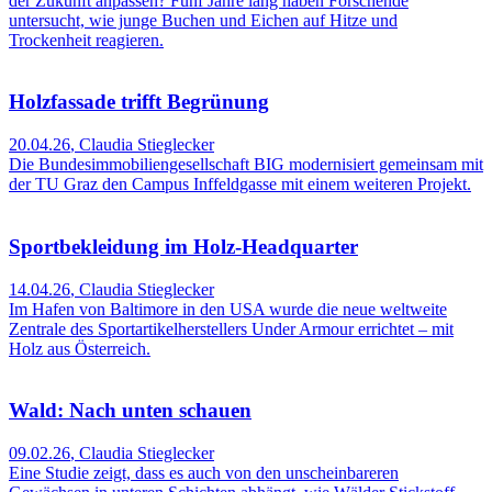
der Zukunft anpassen? Fünf Jahre lang haben Forschende
untersucht, wie junge Buchen und Eichen auf Hitze und
Trockenheit reagieren.
Holzfassade trifft Begrünung
20.04.26
,
Claudia Stieglecker
Die Bundesimmobiliengesellschaft BIG modernisiert gemeinsam mit
der TU Graz den Campus Inffeldgasse mit einem weiteren Projekt.
Sportbekleidung im Holz-Headquarter
14.04.26
,
Claudia Stieglecker
Im Hafen von Baltimore in den USA wurde die neue weltweite
Zentrale des Sportartikelherstellers Under Armour errichtet – mit
Holz aus Österreich.
Wald: Nach unten schauen
09.02.26
,
Claudia Stieglecker
Eine Studie zeigt, dass es auch von den unscheinbareren