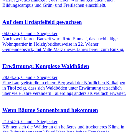
Bildungscampus und Grün- und Freiflächen einschließt.
Auf dem Erdäpfelfeld gewachsen
04.05.26
,
Claudia Stieglecker
Nach zwei Jahren Bauzeit war „Rote Emma“, das nachhaltige
Wohnquartier in Holzhybridbauweise in 22. Wiener
Gemeindebezirk, mit Mitte März dieses Jahres bereit zum Einzug.
Erwärmung: Komplexe Waldböden
28.04.26
,
Claudia Stieglecker
Eine Langzeitstudie in einem Bergwald der Nördlichen Kalkalpen
in Tirol zeigt, dass sich Waldböden unter Erwärmung tatsächlich
über viele Jahre verändern - allerdings anders als vielfach erwartet.
Wenn Bäume Sonnenbrand bekommen
21.04.26
,
Claudia Stieglecker
Können sich die Wälder an ein heißeres und trockeneres Klima in