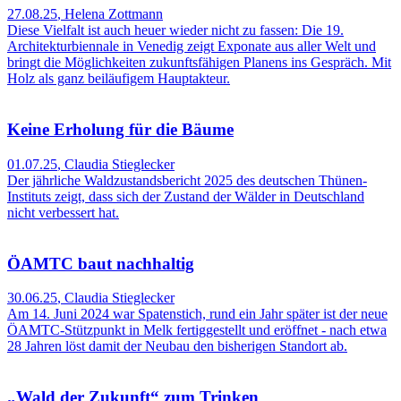
27.08.25
,
Helena Zottmann
Diese Vielfalt ist auch heuer wieder nicht zu fassen: Die 19.
Architekturbiennale in Venedig zeigt Exponate aus aller Welt und
bringt die Möglichkeiten zukunftsfähigen Planens ins Gespräch. Mit
Holz als ganz beiläufigem Hauptakteur.
Keine Erholung für die Bäume
01.07.25
,
Claudia Stieglecker
Der jährliche Waldzustandsbericht 2025 des deutschen Thünen-
Instituts zeigt, dass sich der Zustand der Wälder in Deutschland
nicht verbessert hat.
ÖAMTC baut nachhaltig
30.06.25
,
Claudia Stieglecker
Am 14. Juni 2024 war Spatenstich, rund ein Jahr später ist der neue
ÖAMTC-Stützpunkt in Melk fertiggestellt und eröffnet - nach etwa
28 Jahren löst damit der Neubau den bisherigen Standort ab.
„Wald der Zukunft“ zum Trinken