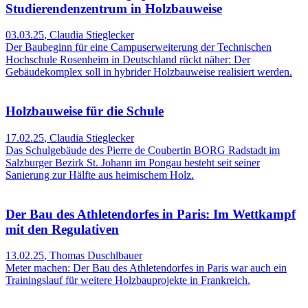
Studierendenzentrum in Holzbauweise
03.03.25
,
Claudia Stieglecker
Der Baubeginn für eine Campuserweiterung der Technischen
Hochschule Rosenheim in Deutschland rückt näher: Der
Gebäudekomplex soll in hybrider Holzbauweise realisiert werden.
Holzbauweise für die Schule
17.02.25
,
Claudia Stieglecker
Das Schulgebäude des Pierre de Coubertin BORG Radstadt im
Salzburger Bezirk St. Johann im Pongau besteht seit seiner
Sanierung zur Hälfte aus heimischem Holz.
Der Bau des Athletendorfes in Paris: Im Wettkampf
mit den Regulativen
13.02.25
,
Thomas Duschlbauer
Meter machen: Der Bau des Athletendorfes in Paris war auch ein
Trainingslauf für weitere Holzbauprojekte in Frankreich.