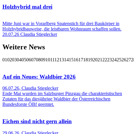
Holzhybrid mal drei
Mitte Juni war in Vorarlberg Spatenstich für drei Baukörper in
Holzhybridbauweise, die leistbaren Wohnraum schaffen sollen.
20.07.26
Claudia Stieglecker
Weitere News
01
02
03
04
05
06
07
08
09
10
11
12
13
14
15
16
17
18
19
20
21
22
23
24
25
26
27
2
Auf ein Neues: Waldbier 2026
06.07.26
,
Claudia Stieglecker
Ende Mai wurden im Salzburger Pinzgau die charakteristischen
Zutaten für das diesjährige Waldbier der Österreichischen
Bundesforste ÖBf geerntet.
Eichen sind nicht gern allein
29.06.26
,
Claudia Stieglecker