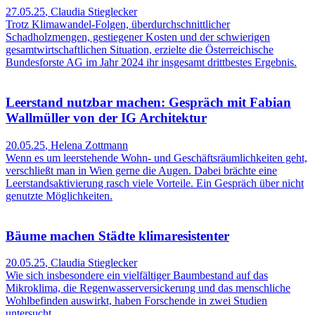
27.05.25
,
Claudia Stieglecker
Trotz Klimawandel-Folgen, überdurchschnittlicher
Schadholzmengen, gestiegener Kosten und der schwierigen
gesamtwirtschaftlichen Situation, erzielte die Österreichische
Bundesforste AG im Jahr 2024 ihr insgesamt drittbestes Ergebnis.
Leerstand nutzbar machen: Gespräch mit Fabian
Wallmüller von der IG Architektur
20.05.25
,
Helena Zottmann
Wenn es um leerstehende Wohn- und Geschäftsräumlichkeiten geht,
verschließt man in Wien gerne die Augen. Dabei brächte eine
Leerstandsaktivierung rasch viele Vorteile. Ein Gespräch über nicht
genutzte Möglichkeiten.
Bäume machen Städte klimaresistenter
20.05.25
,
Claudia Stieglecker
Wie sich insbesondere ein vielfältiger Baumbestand auf das
Mikroklima, die Regenwasserversickerung und das menschliche
Wohlbefinden auswirkt, haben Forschende in zwei Studien
untersucht.