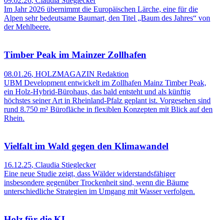
09.02.26
,
Claudia Stieglecker
Im Jahr 2026 übernimmt die Europäischen Lärche, eine für die
Alpen sehr bedeutsame Baumart, den Titel „Baum des Jahres“ von
der Mehlbeere.
Timber Peak im Mainzer Zollhafen
08.01.26
,
HOLZMAGAZIN Redaktion
UBM Development entwickelt im Zollhafen Mainz Timber Peak,
ein Holz‑Hybrid‑Bürohaus, das bald entsteht und als künftig
höchstes seiner Art in Rheinland‑Pfalz geplant ist. Vorgesehen sind
rund 8.750 m² Bürofläche in flexiblen Konzepten mit Blick auf den
Rhein.
Vielfalt im Wald gegen den Klimawandel
16.12.25
,
Claudia Stieglecker
Eine neue Studie zeigt, dass Wälder widerstandsfähiger
insbesondere gegenüber Trockenheit sind, wenn die Bäume
unterschiedliche Strategien im Umgang mit Wasser verfolgen.
Holz für die KI