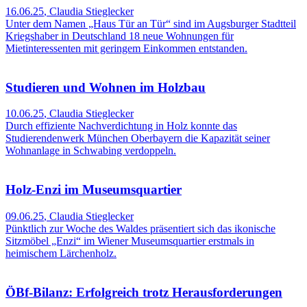
16.06.25
,
Claudia Stieglecker
Unter dem Namen „Haus Tür an Tür“ sind im Augsburger Stadtteil
Kriegshaber in Deutschland 18 neue Wohnungen für
Mietinteressenten mit geringem Einkommen entstanden.
Studieren und Wohnen im Holzbau
10.06.25
,
Claudia Stieglecker
Durch effiziente Nachverdichtung in Holz konnte das
Studierendenwerk München Oberbayern die Kapazität seiner
Wohnanlage in Schwabing verdoppeln.
Holz-Enzi im Museumsquartier
09.06.25
,
Claudia Stieglecker
Pünktlich zur Woche des Waldes präsentiert sich das ikonische
Sitzmöbel „Enzi“ im Wiener Museumsquartier erstmals in
heimischem Lärchenholz.
ÖBf-Bilanz: Erfolgreich trotz Herausforderungen