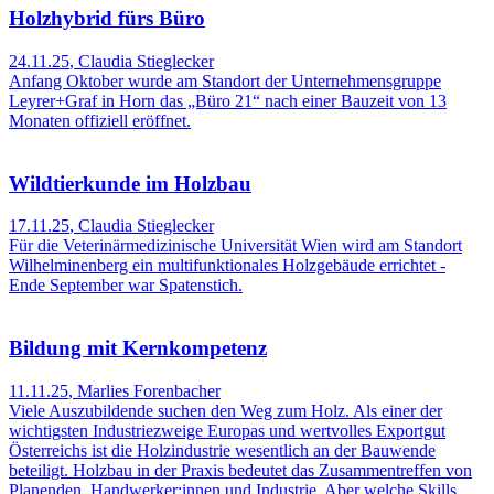
Holzhybrid fürs Büro
24.11.25
,
Claudia Stieglecker
Anfang Oktober wurde am Standort der Unternehmensgruppe
Leyrer+Graf in Horn das „Büro 21“ nach einer Bauzeit von 13
Monaten offiziell eröffnet.
Wildtierkunde im Holzbau
17.11.25
,
Claudia Stieglecker
Für die Veterinärmedizinische Universität Wien wird am Standort
Wilhelminenberg ein multifunktionales Holzgebäude errichtet -
Ende September war Spatenstich.
Bildung mit Kernkompetenz
11.11.25
,
Marlies Forenbacher
Viele Auszubildende suchen den Weg zum Holz. Als einer der
wichtigsten Industriezweige Europas und wertvolles Exportgut
Österreichs ist die Holzindustrie wesentlich an der Bauwende
beteiligt. Holzbau in der Praxis bedeutet das Zusammentreffen von
Planenden, Handwerker:innen und Industrie. Aber welche Skills