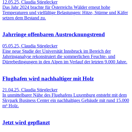
12.05.25
,
Claudia Stieglecker
Das Jahr 2024 brachte für Österreichs Wälder erneut hohe
Temperaturen und vielfältige Belastungen: Hitze, Stürme und Käfer
setzen dem Bestand zu.
Jahrringe offenbaren Austrocknungstrend
05.05.25
,
Claudia Stieglecker
Eine neue Studie der Universität Innsbruck im Bereich der
Jahrringanalyse rekonstruiert die sommerlichen Feuchte- und
Dürrebedingungen in den Alpen im Verlauf der letzten 9.000 Jahre.
Flughafen wird nachhaltiger mit Holz
21.04.25
,
Claudia Stieglecker
In unmittelbarer Nähe des Flughafens Luxemburg entsteht mit dem
Skypark Business Center ein nachhaltiges Gebäude mit rund 15.000
m³ Holz.
Jetzt wird gepflanzt