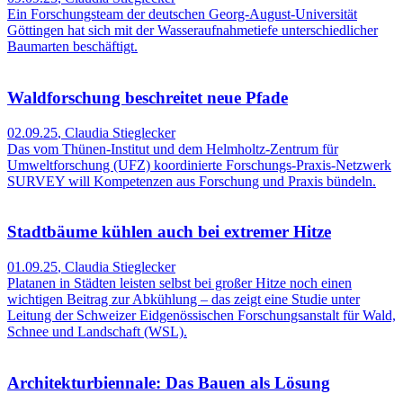
Ein Forschungsteam der deutschen Georg-August-Universität
Göttingen hat sich mit der Wasseraufnahmetiefe unterschiedlicher
Baumarten beschäftigt.
Waldforschung beschreitet neue Pfade
02.09.25
,
Claudia Stieglecker
Das vom Thünen-Institut und dem Helmholtz-Zentrum für
Umweltforschung (UFZ) koordinierte Forschungs-Praxis-Netzwerk
SURVEY will Kompetenzen aus Forschung und Praxis bündeln.
Stadtbäume kühlen auch bei extremer Hitze
01.09.25
,
Claudia Stieglecker
Platanen in Städten leisten selbst bei großer Hitze noch einen
wichtigen Beitrag zur Abkühlung – das zeigt eine Studie unter
Leitung der Schweizer Eidgenössischen Forschungsanstalt für Wald,
Schnee und Landschaft (WSL).
Architekturbiennale: Das Bauen als Lösung