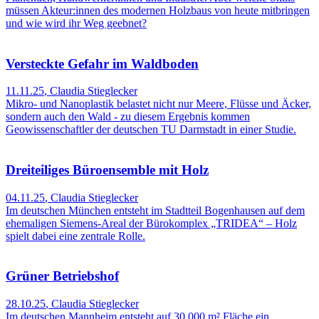
müssen Akteur:innen des modernen Holzbaus von heute mitbringen
und wie wird ihr Weg geebnet?
Versteckte Gefahr im Waldboden
11.11.25
,
Claudia Stieglecker
Mikro- und Nanoplastik belastet nicht nur Meere, Flüsse und Äcker,
sondern auch den Wald - zu diesem Ergebnis kommen
Geowissenschaftler der deutschen TU Darmstadt in einer Studie.
Dreiteiliges Büroensemble mit Holz
04.11.25
,
Claudia Stieglecker
Im deutschen München entsteht im Stadtteil Bogenhausen auf dem
ehemaligen Siemens-Areal der Bürokomplex „TRIDEA“ – Holz
spielt dabei eine zentrale Rolle.
Grüner Betriebshof
28.10.25
,
Claudia Stieglecker
Im deutschen Mannheim entsteht auf 30.000 m² Fläche ein