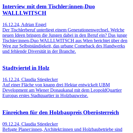
Interview mit dem Tischler:innen-Duo
WALLI.WITSCH
16.12.24
,
Adrian Engel
Der Tischlerberuf unterliegt einem Generationenwechsel. Welche
neuen Ideen bringen die Jungen dabei in den Beruf ein? Das junge
Tischler:innen-Duo WALLI.WITSCH aus Wien berichtet über den
Weg zur Selbstständigkeit, das urbane Comeback des Handwerks
und fehlende Diversität in der Branche.
Stadtviertel in Holz
16.12.24
,
Claudia Stieglecker
Auf einer Fläche von knapp drei Hektar entwickelt UBM
Development am Wiener Donaukanal mit dem LeopoldQuartier
Europas erstes Stadtquartier in Holzbauweise.
Einreichen für den Holzbaupreis Oberösterreich
09.12.24
,
Claudia Stieglecker
Befugte Planer:innen, Architekt:innen und Holzbaubetriebe sind