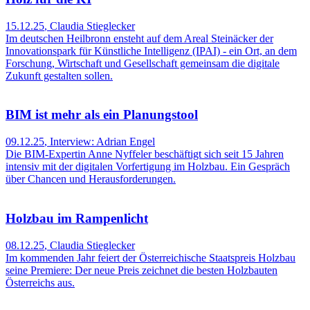
15.12.25
,
Claudia Stieglecker
Im deutschen Heilbronn ensteht auf dem Areal Steinäcker der
Innovationspark für Künstliche Intelligenz (IPAI) - ein Ort, an dem
Forschung, Wirtschaft und Gesellschaft gemeinsam die digitale
Zukunft gestalten sollen.
BIM ist mehr als ein Planungstool
09.12.25
,
Interview: Adrian Engel
Die BIM-Expertin Anne Nyffeler beschäftigt sich seit 15 Jahren
intensiv mit der digitalen Vorfertigung im Holzbau. Ein Gespräch
über Chancen und Herausforderungen.
Holzbau im Rampenlicht
08.12.25
,
Claudia Stieglecker
Im kommenden Jahr feiert der Österreichische Staatspreis Holzbau
seine Premiere: Der neue Preis zeichnet die besten Holzbauten
Österreichs aus.