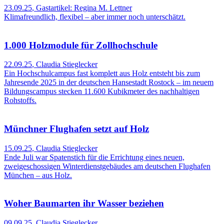
23.09.25
,
Gastartikel: Regina M. Lettner
Klimafreundlich, flexibel – aber immer noch unterschätzt.
1.000 Holzmodule für Zollhochschule
22.09.25
,
Claudia Stieglecker
Ein Hochschulcampus fast komplett aus Holz entsteht bis zum
Jahresende 2025 in der deutschen Hansestadt Rostock – im neuem
Bildungscampus stecken 11.600 Kubikmeter des nachhaltigen
Rohstoffs.
Münchner Flughafen setzt auf Holz
15.09.25
,
Claudia Stieglecker
Ende Juli war Spatenstich für die Errichtung eines neuen,
zweigeschossigen Winterdienstgebäudes am deutschen Flughafen
München – aus Holz.
Woher Baumarten ihr Wasser beziehen
09.09.25
,
Claudia Stieglecker