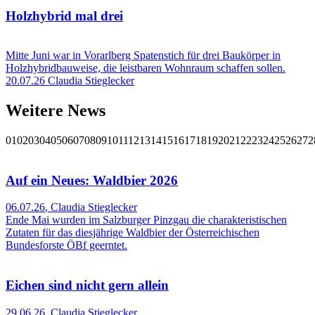
Holzhybrid mal drei
Mitte Juni war in Vorarlberg Spatenstich für drei Baukörper in
Holzhybridbauweise, die leistbaren Wohnraum schaffen sollen.
20.07.26
Claudia Stieglecker
Weitere News
01
02
03
04
05
06
07
08
09
10
11
12
13
14
15
16
17
18
19
20
21
22
23
24
25
26
27
2
Auf ein Neues: Waldbier 2026
06.07.26
,
Claudia Stieglecker
Ende Mai wurden im Salzburger Pinzgau die charakteristischen
Zutaten für das diesjährige Waldbier der Österreichischen
Bundesforste ÖBf geerntet.
Eichen sind nicht gern allein
29.06.26
,
Claudia Stieglecker