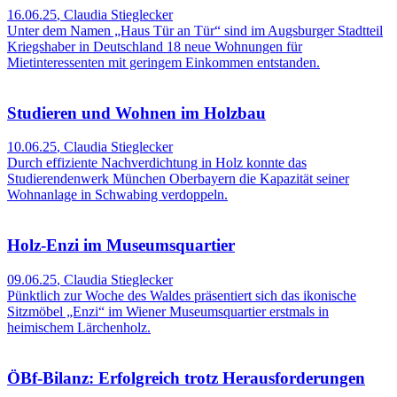
16.06.25
,
Claudia Stieglecker
Unter dem Namen „Haus Tür an Tür“ sind im Augsburger Stadtteil
Kriegshaber in Deutschland 18 neue Wohnungen für
Mietinteressenten mit geringem Einkommen entstanden.
Studieren und Wohnen im Holzbau
10.06.25
,
Claudia Stieglecker
Durch effiziente Nachverdichtung in Holz konnte das
Studierendenwerk München Oberbayern die Kapazität seiner
Wohnanlage in Schwabing verdoppeln.
Holz-Enzi im Museumsquartier
09.06.25
,
Claudia Stieglecker
Pünktlich zur Woche des Waldes präsentiert sich das ikonische
Sitzmöbel „Enzi“ im Wiener Museumsquartier erstmals in
heimischem Lärchenholz.
ÖBf-Bilanz: Erfolgreich trotz Herausforderungen