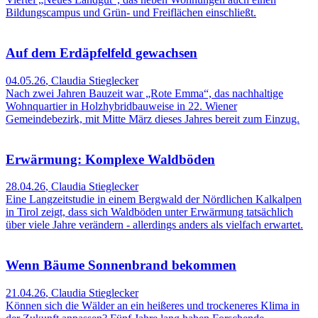
Bildungscampus und Grün- und Freiflächen einschließt.
Auf dem Erdäpfelfeld gewachsen
04.05.26
,
Claudia Stieglecker
Nach zwei Jahren Bauzeit war „Rote Emma“, das nachhaltige
Wohnquartier in Holzhybridbauweise in 22. Wiener
Gemeindebezirk, mit Mitte März dieses Jahres bereit zum Einzug.
Erwärmung: Komplexe Waldböden
28.04.26
,
Claudia Stieglecker
Eine Langzeitstudie in einem Bergwald der Nördlichen Kalkalpen
in Tirol zeigt, dass sich Waldböden unter Erwärmung tatsächlich
über viele Jahre verändern - allerdings anders als vielfach erwartet.
Wenn Bäume Sonnenbrand bekommen
21.04.26
,
Claudia Stieglecker
Können sich die Wälder an ein heißeres und trockeneres Klima in