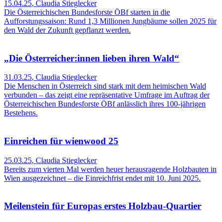
15.04.25
,
Claudia Stieglecker
Die Österreichischen Bundesforste ÖBf starten in die
Aufforstungssaison: Rund 1,3 Millionen Jungbäume sollen 2025 für
den Wald der Zukunft gepflanzt werden.
„Die Österreicher:innen lieben ihren Wald“
31.03.25
,
Claudia Stieglecker
Die Menschen in Österreich sind stark mit dem heimischen Wald
verbunden – das zeigt eine repräsentative Umfrage im Auftrag der
Österreichischen Bundesforste ÖBf anlässlich ihres 100-jährigen
Bestehens.
Einreichen für wienwood 25
25.03.25
,
Claudia Stieglecker
Bereits zum vierten Mal werden heuer herausragende Holzbauten in
Wien ausgezeichnet – die Einreichfrist endet mit 10. Juni 2025.
Meilenstein für Europas erstes Holzbau-Quartier