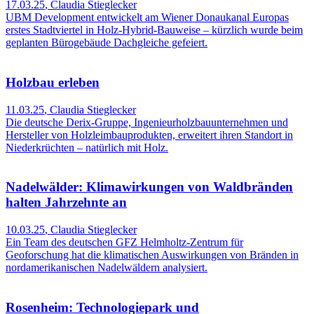
17.03.25
,
Claudia Stieglecker
UBM Development entwickelt am Wiener Donaukanal Europas
erstes Stadtviertel in Holz-Hybrid-Bauweise – kürzlich wurde beim
geplanten Bürogebäude Dachgleiche gefeiert.
Holzbau erleben
11.03.25
,
Claudia Stieglecker
Die deutsche Derix-Gruppe, Ingenieurholzbauunternehmen und
Hersteller von Holzleimbauprodukten, erweitert ihren Standort in
Niederkrüchten – natürlich mit Holz.
Nadelwälder: Klimawirkungen von Waldbränden
halten Jahrzehnte an
10.03.25
,
Claudia Stieglecker
Ein Team des deutschen GFZ Helmholtz-Zentrum für
Geoforschung hat die klimatischen Auswirkungen von Bränden in
nordamerikanischen Nadelwäldern analysiert.
Rosenheim: Technologiepark und