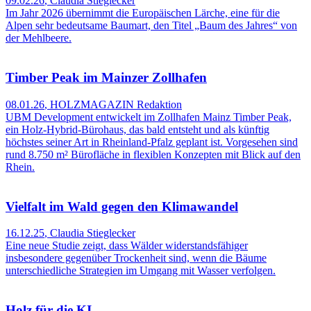
09.02.26
,
Claudia Stieglecker
Im Jahr 2026 übernimmt die Europäischen Lärche, eine für die
Alpen sehr bedeutsame Baumart, den Titel „Baum des Jahres“ von
der Mehlbeere.
Timber Peak im Mainzer Zollhafen
08.01.26
,
HOLZMAGAZIN Redaktion
UBM Development entwickelt im Zollhafen Mainz Timber Peak,
ein Holz‑Hybrid‑Bürohaus, das bald entsteht und als künftig
höchstes seiner Art in Rheinland‑Pfalz geplant ist. Vorgesehen sind
rund 8.750 m² Bürofläche in flexiblen Konzepten mit Blick auf den
Rhein.
Vielfalt im Wald gegen den Klimawandel
16.12.25
,
Claudia Stieglecker
Eine neue Studie zeigt, dass Wälder widerstandsfähiger
insbesondere gegenüber Trockenheit sind, wenn die Bäume
unterschiedliche Strategien im Umgang mit Wasser verfolgen.
Holz für die KI