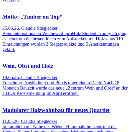
Motto: „Timber on Top“
25.05.26
,
Claudia Stieglecker
Beim internationalen Wettbewerb proHolz Student Trophy 26 ging
es heuer um die besten Ideen zum Aufstocken mit Holz - aus 119
Einreichungen wurden 3 Siegerprojekte und 5 Anerkennungen
gekürt.
Wein, Obst und Holz
19.05.26
,
Claudia Stieglecker
Forschung, Ausbildung und Praxis unter einem Dach: Nach 18
Monaten Bauzeit wurde das neue „Zentrum Wein und Obst“ an der
HBLA Klosterneuburg im April eröffnet.
Modularer Holzwohnbau für neues Quartier
11.05.26
,
Claudia Stieglecker
In unmittelbarer Nähe des Wiener Hauptbahnhofs entsteht das
Viertel „Neues Landgut“, das neben Wohnungen auch einen