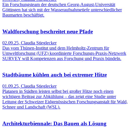
Ein Forschungsteam der deutschen Georg-August-Universität
Göttingen hat sich mit der Wasseraufnahmetiefe unterschiedlicher
Baumarten beschäftigt.
Waldforschung beschreitet neue Pfade
02.09.25
,
Claudia Stieglecker
Das vom Thünen-Institut und dem Helmholtz-Zentrum für
Umweltforschung (UFZ) koordinierte Forschungs-Praxis-Netzwerk
SURVEY will Kompetenzen aus Forschung und Praxis bündeln.
Stadtbäume kühlen auch bei extremer Hitze
01.09.25
,
Claudia Stieglecker
Platanen in Städten leisten selbst bei großer Hitze noch einen
wichtigen Beitrag zur Abkühlung – das zeigt eine Studie unter
Leitung der Schweizer Eidgenössischen Forschungsanstalt für Wald,
Schnee und Landschaft (WSL).
Architekturbiennale: Das Bauen als Lösung