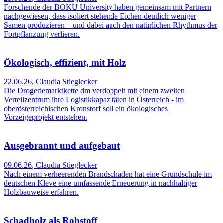
Forschende der BOKU University haben gemeinsam mit Partnern
nachgewiesen, dass isoliert stehende Eichen deutlich weniger
Samen produzieren – und dabei auch den natürlichen Rhythmus der
Fortpflanzung verlieren.
Ökologisch, effizient, mit Holz
22.06.26
,
Claudia Stieglecker
Die Drogeriemarktkette dm verdoppelt mit einem zweiten
Verteilzentrum ihre Logistikkapazitäten in Österreich - im
oberösterreichischen Kronstorf soll ein ökologisches
Vorzeigeprojekt entstehen.
Ausgebrannt und aufgebaut
09.06.26
,
Claudia Stieglecker
Nach einem verheerenden Brandschaden hat eine Grundschule im
deutschen Kleve eine umfassende Erneuerung in nachhaltiger
Holzbauweise erfahren.
Schadholz als Rohstoff