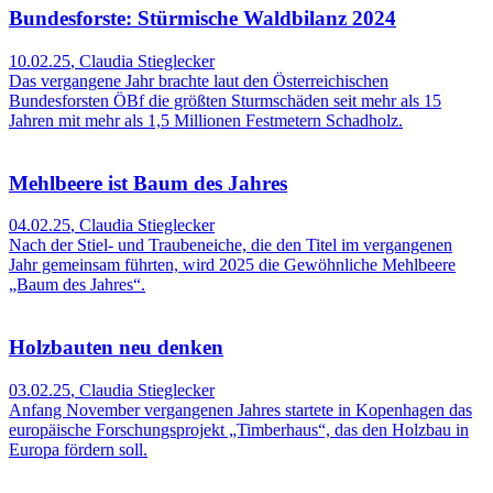
Bundesforste: Stürmische Waldbilanz 2024
10.02.25
,
Claudia Stieglecker
Das vergangene Jahr brachte laut den Österreichischen
Bundesforsten ÖBf die größten Sturmschäden seit mehr als 15
Jahren mit mehr als 1,5 Millionen Festmetern Schadholz.
Mehlbeere ist Baum des Jahres
04.02.25
,
Claudia Stieglecker
Nach der Stiel- und Traubeneiche, die den Titel im vergangenen
Jahr gemeinsam führten, wird 2025 die Gewöhnliche Mehlbeere
„Baum des Jahres“.
Holzbauten neu denken
03.02.25
,
Claudia Stieglecker
Anfang November vergangenen Jahres startete in Kopenhagen das
europäische Forschungsprojekt „Timberhaus“, das den Holzbau in
Europa fördern soll.