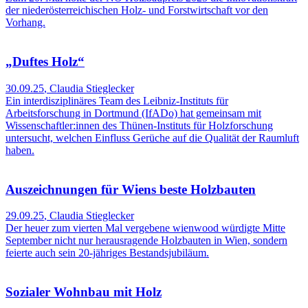
der niederösterreichischen Holz- und Forstwirtschaft vor den
Vorhang.
„Duftes Holz“
30.09.25
,
Claudia Stieglecker
Ein interdisziplinäres Team des Leibniz-Instituts für
Arbeitsforschung in Dortmund (IfADo) hat gemeinsam mit
Wissenschaftler:innen des Thünen-Instituts für Holzforschung
untersucht, welchen Einfluss Gerüche auf die Qualität der Raumluft
haben.
Auszeichnungen für Wiens beste Holzbauten
29.09.25
,
Claudia Stieglecker
Der heuer zum vierten Mal vergebene wienwood würdigte Mitte
September nicht nur herausragende Holzbauten in Wien, sondern
feierte auch sein 20-jähriges Bestandsjubiläum.
Sozialer Wohnbau mit Holz