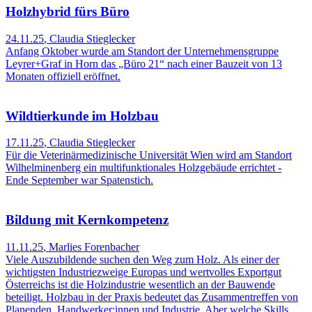
Holzhybrid fürs Büro
24.11.25
,
Claudia Stieglecker
Anfang Oktober wurde am Standort der Unternehmensgruppe
Leyrer+Graf in Horn das „Büro 21“ nach einer Bauzeit von 13
Monaten offiziell eröffnet.
Wildtierkunde im Holzbau
17.11.25
,
Claudia Stieglecker
Für die Veterinärmedizinische Universität Wien wird am Standort
Wilhelminenberg ein multifunktionales Holzgebäude errichtet -
Ende September war Spatenstich.
Bildung mit Kernkompetenz
11.11.25
,
Marlies Forenbacher
Viele Auszubildende suchen den Weg zum Holz. Als einer der
wichtigsten Industriezweige Europas und wertvolles Exportgut
Österreichs ist die Holzindustrie wesentlich an der Bauwende
beteiligt. Holzbau in der Praxis bedeutet das Zusammentreffen von
Planenden, Handwerker:innen und Industrie. Aber welche Skills