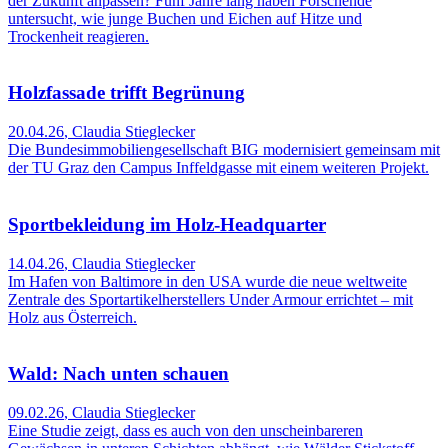
der Zukunft anpassen? Fünf Jahre lang haben Forschende
untersucht, wie junge Buchen und Eichen auf Hitze und
Trockenheit reagieren.
Holzfassade trifft Begrünung
20.04.26
,
Claudia Stieglecker
Die Bundesimmobiliengesellschaft BIG modernisiert gemeinsam mit
der TU Graz den Campus Inffeldgasse mit einem weiteren Projekt.
Sportbekleidung im Holz-Headquarter
14.04.26
,
Claudia Stieglecker
Im Hafen von Baltimore in den USA wurde die neue weltweite
Zentrale des Sportartikelherstellers Under Armour errichtet – mit
Holz aus Österreich.
Wald: Nach unten schauen
09.02.26
,
Claudia Stieglecker
Eine Studie zeigt, dass es auch von den unscheinbareren