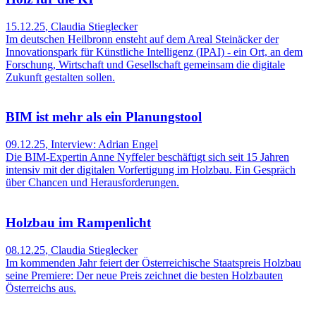
15.12.25
,
Claudia Stieglecker
Im deutschen Heilbronn ensteht auf dem Areal Steinäcker der
Innovationspark für Künstliche Intelligenz (IPAI) - ein Ort, an dem
Forschung, Wirtschaft und Gesellschaft gemeinsam die digitale
Zukunft gestalten sollen.
BIM ist mehr als ein Planungstool
09.12.25
,
Interview: Adrian Engel
Die BIM-Expertin Anne Nyffeler beschäftigt sich seit 15 Jahren
intensiv mit der digitalen Vorfertigung im Holzbau. Ein Gespräch
über Chancen und Herausforderungen.
Holzbau im Rampenlicht
08.12.25
,
Claudia Stieglecker
Im kommenden Jahr feiert der Österreichische Staatspreis Holzbau
seine Premiere: Der neue Preis zeichnet die besten Holzbauten
Österreichs aus.