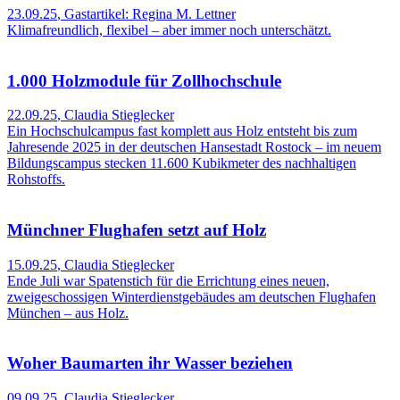
23.09.25
,
Gastartikel: Regina M. Lettner
Klimafreundlich, flexibel – aber immer noch unterschätzt.
1.000 Holzmodule für Zollhochschule
22.09.25
,
Claudia Stieglecker
Ein Hochschulcampus fast komplett aus Holz entsteht bis zum
Jahresende 2025 in der deutschen Hansestadt Rostock – im neuem
Bildungscampus stecken 11.600 Kubikmeter des nachhaltigen
Rohstoffs.
Münchner Flughafen setzt auf Holz
15.09.25
,
Claudia Stieglecker
Ende Juli war Spatenstich für die Errichtung eines neuen,
zweigeschossigen Winterdienstgebäudes am deutschen Flughafen
München – aus Holz.
Woher Baumarten ihr Wasser beziehen
09.09.25
,
Claudia Stieglecker