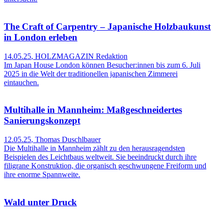
The Craft of Carpentry – Japanische Holzbaukunst
in London erleben
14.05.25
,
HOLZMAGAZIN Redaktion
Im Japan House London können Besucher:innen bis zum 6. Juli
2025 in die Welt der traditionellen japanischen Zimmerei
eintauchen.
Multihalle in Mannheim: Maßgeschneidertes
Sanierungskonzept
12.05.25
,
Thomas Duschlbauer
Die Multihalle in Mannheim zählt zu den herausragendsten
Beispielen des Leichtbaus weltweit. Sie beeindruckt durch ihre
filigrane Konstruktion, die organisch geschwungene Freiform und
ihre enorme Spannweite.
Wald unter Druck