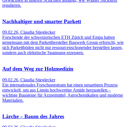
Gewächsen in unteren Schichten abhängt, wie Wälder Stickstoff
regulieren.
Nachhaltiger und smarter Parkett
09.02.26
,
Claudia Stieglecker
Forschende der schweizerischen ETH Zürich und Empa haben
gemeinsam mit dem Parketthersteller Bauwerk Group erforscht, wie
sich Parkettböden nicht nur ressourcenschonender herstellen lassen,
sondern auch elektrische Spannung erzeugen.
Auf dem Weg zur Holzmedizin
09.02.26
,
Claudia Stieglecker
Ein internationales Forschungsteam hat einen neuartigen Prozess
entwickelt, um aus Lignin hochwertige Amide herzustellen –
wichtige Bausteine für Arzneimittel, Agrochemikalien und moderne
Materialien.
Lärche – Baum des Jahres