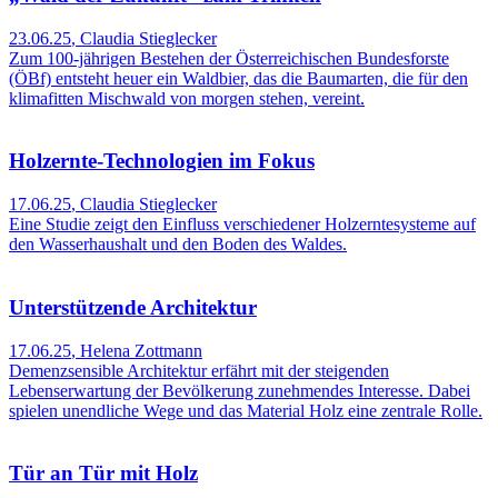
23.06.25
,
Claudia Stieglecker
Zum 100-jährigen Bestehen der Österreichischen Bundesforste
(ÖBf) entsteht heuer ein Waldbier, das die Baumarten, die für den
klimafitten Mischwald von morgen stehen, vereint.
Holzernte-Technologien im Fokus
17.06.25
,
Claudia Stieglecker
Eine Studie zeigt den Einfluss verschiedener Holzerntesysteme auf
den Wasserhaushalt und den Boden des Waldes.
Unterstützende Architektur
17.06.25
,
Helena Zottmann
Demenzsensible Architektur erfährt mit der steigenden
Lebenserwartung der Bevölkerung zunehmendes Interesse. Dabei
spielen unendliche Wege und das Material Holz eine zentrale Rolle.
Tür an Tür mit Holz