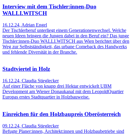
Interview mit dem Tischler:innen-Duo
WALLI.WITSCH
16.12.24
,
Adrian Engel
Der Tischlerberuf unterliegt einem Generationenwechsel. Welche
neuen Ideen bringen die Jungen dabei in den Beruf ein? Das junge
Tischler:innen-Duo WALLI.WITSCH aus Wien berichtet über den
Weg zur Selbstständigkeit, das urbane Comeback des Handwerks
und fehlende Diversität in der Branche.
Stadtviertel in Holz
16.12.24
,
Claudia Stieglecker
Auf einer Fläche von knapp drei Hektar entwickelt UBM
Development am Wiener Donaukanal mit dem LeopoldQuartier
Europas erstes Stadtquartier in Holzbauweise.
Einreichen für den Holzbaupreis Oberösterreich
09.12.24
,
Claudia Stieglecker
Befugte Planer:innen, Architekt:innen und Holzbaubetriebe sind