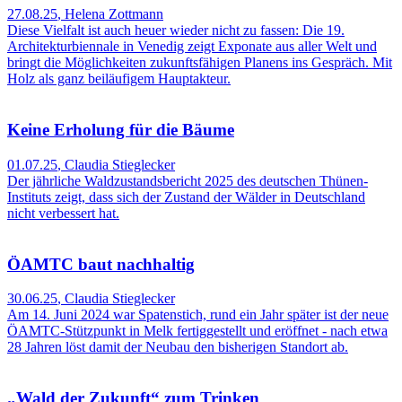
27.08.25
,
Helena Zottmann
Diese Vielfalt ist auch heuer wieder nicht zu fassen: Die 19.
Architekturbiennale in Venedig zeigt Exponate aus aller Welt und
bringt die Möglichkeiten zukunftsfähigen Planens ins Gespräch. Mit
Holz als ganz beiläufigem Hauptakteur.
Keine Erholung für die Bäume
01.07.25
,
Claudia Stieglecker
Der jährliche Waldzustandsbericht 2025 des deutschen Thünen-
Instituts zeigt, dass sich der Zustand der Wälder in Deutschland
nicht verbessert hat.
ÖAMTC baut nachhaltig
30.06.25
,
Claudia Stieglecker
Am 14. Juni 2024 war Spatenstich, rund ein Jahr später ist der neue
ÖAMTC-Stützpunkt in Melk fertiggestellt und eröffnet - nach etwa
28 Jahren löst damit der Neubau den bisherigen Standort ab.
„Wald der Zukunft“ zum Trinken