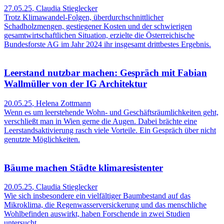
27.05.25
,
Claudia Stieglecker
Trotz Klimawandel-Folgen, überdurchschnittlicher
Schadholzmengen, gestiegener Kosten und der schwierigen
gesamtwirtschaftlichen Situation, erzielte die Österreichische
Bundesforste AG im Jahr 2024 ihr insgesamt drittbestes Ergebnis.
Leerstand nutzbar machen: Gespräch mit Fabian
Wallmüller von der IG Architektur
20.05.25
,
Helena Zottmann
Wenn es um leerstehende Wohn- und Geschäftsräumlichkeiten geht,
verschließt man in Wien gerne die Augen. Dabei brächte eine
Leerstandsaktivierung rasch viele Vorteile. Ein Gespräch über nicht
genutzte Möglichkeiten.
Bäume machen Städte klimaresistenter
20.05.25
,
Claudia Stieglecker
Wie sich insbesondere ein vielfältiger Baumbestand auf das
Mikroklima, die Regenwasserversickerung und das menschliche
Wohlbefinden auswirkt, haben Forschende in zwei Studien
untersucht.