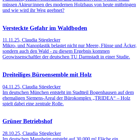
müssen Akteur:innen des modernen Holzbaus von heute mitbringen
und wie wird ihr Weg geebnet?
Versteckte Gefahr im Waldboden
11.11.25
,
Claudia Stieglecker
Mikro- und Nanoplastik belastet nicht nur Meere, Flüsse und Äcker,
sondern auch den Wald - zu diesem Ergebnis kommen
Geowissenschaftler der deutschen TU Darmstadt in einer Studie.
Dreiteiliges Büroensemble mit Holz
04.11.25
,
Claudia Stieglecker
Im deutschen München entsteht im Stadtteil Bogenhausen auf dem
ehemaligen Siemens-Areal der Bürokomplex „TRIDEA“ – Holz
spielt dabei eine zentrale Rolle.
Grüner Betriebshof
28.10.25
,
Claudia Stieglecker
Im deutschen Mannheim entsteht auf 30.000 m² Fläche ein