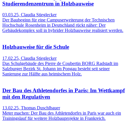
Studierendenzentrum in Holzbauweise
03.03.25
,
Claudia Stieglecker
Der Baubeginn für eine Campuserweiterung der Technischen
Hochschule Rosenheim in Deutschland rückt näher: Der
Gebäudekomplex soll in hybrider Holzbauweise realisiert werden.
Holzbauweise für die Schule
17.02.25
,
Claudia Stieglecker
Das Schulgebäude des Pierre de Coubertin BORG Radstadt im
Salzburger Bezirk St. Johann im Pongau besteht seit seiner
Sanierung zur Hälfte aus heimischem Holz.
Der Bau des Athletendorfes in Paris: Im Wettkampf
mit den Regulativen
13.02.25
,
Thomas Duschlbauer
Meter machen: Der Bau des Athletendorfes in Paris war auch ein
Trainingslauf für weitere Holzbauprojekte in Frankreich.