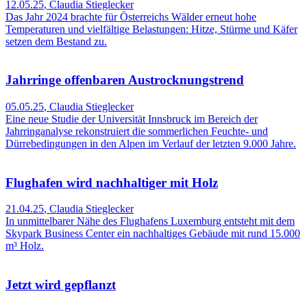
12.05.25
,
Claudia Stieglecker
Das Jahr 2024 brachte für Österreichs Wälder erneut hohe
Temperaturen und vielfältige Belastungen: Hitze, Stürme und Käfer
setzen dem Bestand zu.
Jahrringe offenbaren Austrocknungstrend
05.05.25
,
Claudia Stieglecker
Eine neue Studie der Universität Innsbruck im Bereich der
Jahrringanalyse rekonstruiert die sommerlichen Feuchte- und
Dürrebedingungen in den Alpen im Verlauf der letzten 9.000 Jahre.
Flughafen wird nachhaltiger mit Holz
21.04.25
,
Claudia Stieglecker
In unmittelbarer Nähe des Flughafens Luxemburg entsteht mit dem
Skypark Business Center ein nachhaltiges Gebäude mit rund 15.000
m³ Holz.
Jetzt wird gepflanzt