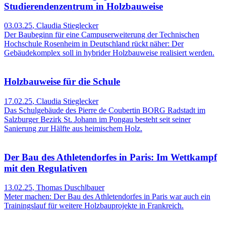
Studierendenzentrum in Holzbauweise
03.03.25
,
Claudia Stieglecker
Der Baubeginn für eine Campuserweiterung der Technischen
Hochschule Rosenheim in Deutschland rückt näher: Der
Gebäudekomplex soll in hybrider Holzbauweise realisiert werden.
Holzbauweise für die Schule
17.02.25
,
Claudia Stieglecker
Das Schulgebäude des Pierre de Coubertin BORG Radstadt im
Salzburger Bezirk St. Johann im Pongau besteht seit seiner
Sanierung zur Hälfte aus heimischem Holz.
Der Bau des Athletendorfes in Paris: Im Wettkampf
mit den Regulativen
13.02.25
,
Thomas Duschlbauer
Meter machen: Der Bau des Athletendorfes in Paris war auch ein
Trainingslauf für weitere Holzbauprojekte in Frankreich.