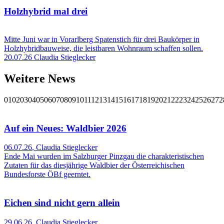
Holzhybrid mal drei
Mitte Juni war in Vorarlberg Spatenstich für drei Baukörper in
Holzhybridbauweise, die leistbaren Wohnraum schaffen sollen.
20.07.26
Claudia Stieglecker
Weitere News
01
02
03
04
05
06
07
08
09
10
11
12
13
14
15
16
17
18
19
20
21
22
23
24
25
26
27
2
Auf ein Neues: Waldbier 2026
06.07.26
,
Claudia Stieglecker
Ende Mai wurden im Salzburger Pinzgau die charakteristischen
Zutaten für das diesjährige Waldbier der Österreichischen
Bundesforste ÖBf geerntet.
Eichen sind nicht gern allein
29.06.26
,
Claudia Stieglecker