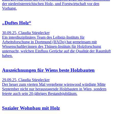
der niederösterreichischen Holz- und Forstwirtschaft vor den
Vorhang.
„Duftes Holz“
30.09.25
,
Claudia Stieglecker
Ein interdisziplinäres Team des Leibniz-Instituts für
Arbeitsforschung in Dortmund (IfADo) hat gemeinsam mit
Wissenschaftler:innen des Thünen-Instituts für Holzforschung
untersucht, welchen Einfluss Gerüche auf die Qualität der Raumluft
haben.
Auszeichnungen für Wiens beste Holzbauten
29.09.25
,
Claudia Stieglecker
Der heuer zum vierten Mal vergebene wienwood würdigte Mitte
September nicht nur herausragende Holzbauten in Wien, sondern
feierte auch sein 20-jähriges Bestandsjubiläum.
Sozialer Wohnbau mit Holz