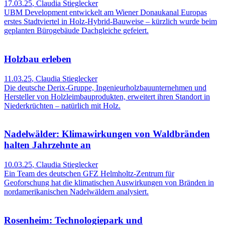
17.03.25
,
Claudia Stieglecker
UBM Development entwickelt am Wiener Donaukanal Europas
erstes Stadtviertel in Holz-Hybrid-Bauweise – kürzlich wurde beim
geplanten Bürogebäude Dachgleiche gefeiert.
Holzbau erleben
11.03.25
,
Claudia Stieglecker
Die deutsche Derix-Gruppe, Ingenieurholzbauunternehmen und
Hersteller von Holzleimbauprodukten, erweitert ihren Standort in
Niederkrüchten – natürlich mit Holz.
Nadelwälder: Klimawirkungen von Waldbränden
halten Jahrzehnte an
10.03.25
,
Claudia Stieglecker
Ein Team des deutschen GFZ Helmholtz-Zentrum für
Geoforschung hat die klimatischen Auswirkungen von Bränden in
nordamerikanischen Nadelwäldern analysiert.
Rosenheim: Technologiepark und