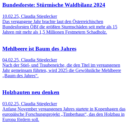
Bundesforste: Stürmische Waldbilanz 2024
10.02.25
,
Claudia Stieglecker
Das vergangene Jahr brachte laut den Österreichischen
Bundesforsten ÖBf die größten Sturmschäden seit mehr als 15
Jahren mit mehr als 1,5 Millionen Festmetern Schadholz.
Mehlbeere ist Baum des Jahres
04.02.25
,
Claudia Stieglecker
Nach der Stiel- und Traubeneiche, die den Titel im vergangenen
Jahr gemeinsam führten, wird 2025 die Gewöhnliche Mehlbeere
„Baum des Jahres“.
Holzbauten neu denken
03.02.25
,
Claudia Stieglecker
Anfang November vergangenen Jahres startete in Kopenhagen das
europäische Forschungsprojekt „Timberhaus“, das den Holzbau in
Europa fördern soll.