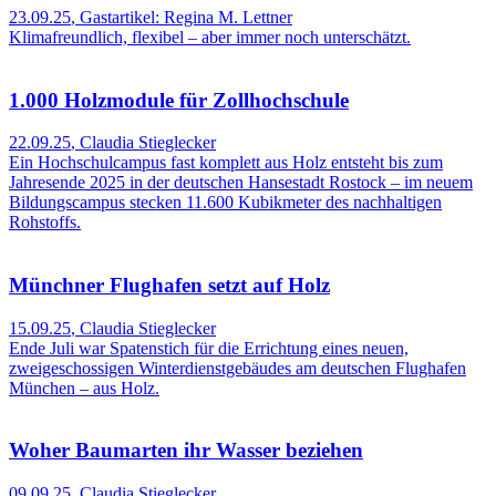
23.09.25
,
Gastartikel: Regina M. Lettner
Klimafreundlich, flexibel – aber immer noch unterschätzt.
1.000 Holzmodule für Zollhochschule
22.09.25
,
Claudia Stieglecker
Ein Hochschulcampus fast komplett aus Holz entsteht bis zum
Jahresende 2025 in der deutschen Hansestadt Rostock – im neuem
Bildungscampus stecken 11.600 Kubikmeter des nachhaltigen
Rohstoffs.
Münchner Flughafen setzt auf Holz
15.09.25
,
Claudia Stieglecker
Ende Juli war Spatenstich für die Errichtung eines neuen,
zweigeschossigen Winterdienstgebäudes am deutschen Flughafen
München – aus Holz.
Woher Baumarten ihr Wasser beziehen
09.09.25
,
Claudia Stieglecker