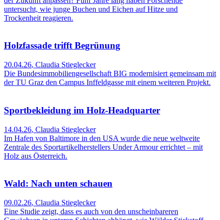
der Zukunft anpassen? Fünf Jahre lang haben Forschende
untersucht, wie junge Buchen und Eichen auf Hitze und
Trockenheit reagieren.
Holzfassade trifft Begrünung
20.04.26
,
Claudia Stieglecker
Die Bundesimmobiliengesellschaft BIG modernisiert gemeinsam mit
der TU Graz den Campus Inffeldgasse mit einem weiteren Projekt.
Sportbekleidung im Holz-Headquarter
14.04.26
,
Claudia Stieglecker
Im Hafen von Baltimore in den USA wurde die neue weltweite
Zentrale des Sportartikelherstellers Under Armour errichtet – mit
Holz aus Österreich.
Wald: Nach unten schauen
09.02.26
,
Claudia Stieglecker
Eine Studie zeigt, dass es auch von den unscheinbareren