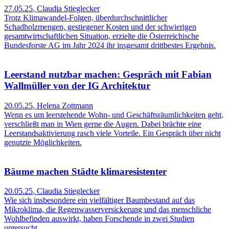
27.05.25
,
Claudia Stieglecker
Trotz Klimawandel-Folgen, überdurchschnittlicher
Schadholzmengen, gestiegener Kosten und der schwierigen
gesamtwirtschaftlichen Situation, erzielte die Österreichische
Bundesforste AG im Jahr 2024 ihr insgesamt drittbestes Ergebnis.
Leerstand nutzbar machen: Gespräch mit Fabian
Wallmüller von der IG Architektur
20.05.25
,
Helena Zottmann
Wenn es um leerstehende Wohn- und Geschäftsräumlichkeiten geht,
verschließt man in Wien gerne die Augen. Dabei brächte eine
Leerstandsaktivierung rasch viele Vorteile. Ein Gespräch über nicht
genutzte Möglichkeiten.
Bäume machen Städte klimaresistenter
20.05.25
,
Claudia Stieglecker
Wie sich insbesondere ein vielfältiger Baumbestand auf das
Mikroklima, die Regenwasserversickerung und das menschliche
Wohlbefinden auswirkt, haben Forschende in zwei Studien
untersucht.