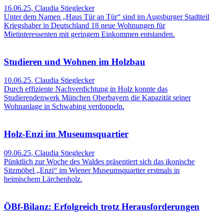
16.06.25
,
Claudia Stieglecker
Unter dem Namen „Haus Tür an Tür“ sind im Augsburger Stadtteil
Kriegshaber in Deutschland 18 neue Wohnungen für
Mietinteressenten mit geringem Einkommen entstanden.
Studieren und Wohnen im Holzbau
10.06.25
,
Claudia Stieglecker
Durch effiziente Nachverdichtung in Holz konnte das
Studierendenwerk München Oberbayern die Kapazität seiner
Wohnanlage in Schwabing verdoppeln.
Holz-Enzi im Museumsquartier
09.06.25
,
Claudia Stieglecker
Pünktlich zur Woche des Waldes präsentiert sich das ikonische
Sitzmöbel „Enzi“ im Wiener Museumsquartier erstmals in
heimischem Lärchenholz.
ÖBf-Bilanz: Erfolgreich trotz Herausforderungen