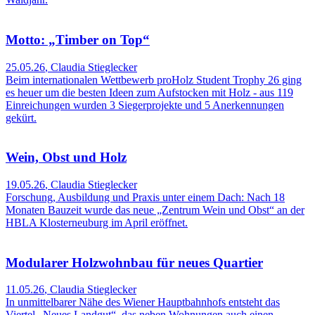
Motto: „Timber on Top“
25.05.26
,
Claudia Stieglecker
Beim internationalen Wettbewerb proHolz Student Trophy 26 ging
es heuer um die besten Ideen zum Aufstocken mit Holz - aus 119
Einreichungen wurden 3 Siegerprojekte und 5 Anerkennungen
gekürt.
Wein, Obst und Holz
19.05.26
,
Claudia Stieglecker
Forschung, Ausbildung und Praxis unter einem Dach: Nach 18
Monaten Bauzeit wurde das neue „Zentrum Wein und Obst“ an der
HBLA Klosterneuburg im April eröffnet.
Modularer Holzwohnbau für neues Quartier
11.05.26
,
Claudia Stieglecker
In unmittelbarer Nähe des Wiener Hauptbahnhofs entsteht das
Viertel „Neues Landgut“, das neben Wohnungen auch einen