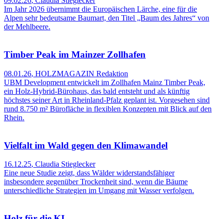
09.02.26
,
Claudia Stieglecker
Im Jahr 2026 übernimmt die Europäischen Lärche, eine für die
Alpen sehr bedeutsame Baumart, den Titel „Baum des Jahres“ von
der Mehlbeere.
Timber Peak im Mainzer Zollhafen
08.01.26
,
HOLZMAGAZIN Redaktion
UBM Development entwickelt im Zollhafen Mainz Timber Peak,
ein Holz‑Hybrid‑Bürohaus, das bald entsteht und als künftig
höchstes seiner Art in Rheinland‑Pfalz geplant ist. Vorgesehen sind
rund 8.750 m² Bürofläche in flexiblen Konzepten mit Blick auf den
Rhein.
Vielfalt im Wald gegen den Klimawandel
16.12.25
,
Claudia Stieglecker
Eine neue Studie zeigt, dass Wälder widerstandsfähiger
insbesondere gegenüber Trockenheit sind, wenn die Bäume
unterschiedliche Strategien im Umgang mit Wasser verfolgen.
Holz für die KI