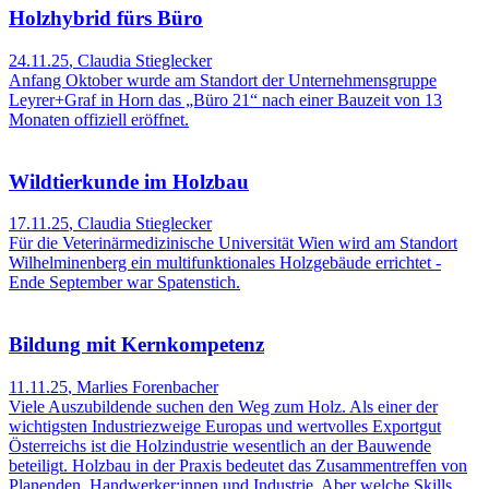
Holzhybrid fürs Büro
24.11.25
,
Claudia Stieglecker
Anfang Oktober wurde am Standort der Unternehmensgruppe
Leyrer+Graf in Horn das „Büro 21“ nach einer Bauzeit von 13
Monaten offiziell eröffnet.
Wildtierkunde im Holzbau
17.11.25
,
Claudia Stieglecker
Für die Veterinärmedizinische Universität Wien wird am Standort
Wilhelminenberg ein multifunktionales Holzgebäude errichtet -
Ende September war Spatenstich.
Bildung mit Kernkompetenz
11.11.25
,
Marlies Forenbacher
Viele Auszubildende suchen den Weg zum Holz. Als einer der
wichtigsten Industriezweige Europas und wertvolles Exportgut
Österreichs ist die Holzindustrie wesentlich an der Bauwende
beteiligt. Holzbau in der Praxis bedeutet das Zusammentreffen von
Planenden, Handwerker:innen und Industrie. Aber welche Skills