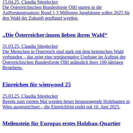
15.04.25
,
Claudia Stieglecker
Die Österreichischen Bundesforste ÖBf starten in die
Aufforstungssaison: Rund 1,3 Millionen Jungbäume sollen 2025 für
den Wald der Zukunft gepflanzt werden.
„Die Österreicher:innen lieben ihren Wald“
31.03.25
,
Claudia Stieglecker
Die Menschen in Österreich sind stark mit dem heimischen Wald
verbunden – das zeigt eine repräsentative Umfrage im Auftrag der
Österreichischen Bundesforste ÖBf anlässlich ihres 100-jährigen
Bestehens.
Einreichen für wienwood 25
25.03.25
,
Claudia Stieglecker
Bereits zum vierten Mal werden heuer herausragende Holzbauten in
Wien ausgezeichnet – die Einreichfrist endet mit 10. Juni 2025.
Meilenstein für Europas erstes Holzbau-Quartier