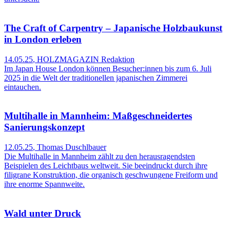
The Craft of Carpentry – Japanische Holzbaukunst
in London erleben
14.05.25
,
HOLZMAGAZIN Redaktion
Im Japan House London können Besucher:innen bis zum 6. Juli
2025 in die Welt der traditionellen japanischen Zimmerei
eintauchen.
Multihalle in Mannheim: Maßgeschneidertes
Sanierungskonzept
12.05.25
,
Thomas Duschlbauer
Die Multihalle in Mannheim zählt zu den herausragendsten
Beispielen des Leichtbaus weltweit. Sie beeindruckt durch ihre
filigrane Konstruktion, die organisch geschwungene Freiform und
ihre enorme Spannweite.
Wald unter Druck