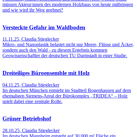
müssen Akteur:innen des modernen Holzbaus von heute mitbringen
und wie wird ihr Weg geebnet?
Versteckte Gefahr im Waldboden
11.11.25
,
Claudia Stieglecker
Mikro- und Nanoplastik belastet nicht nur Meere, Flüsse und Äcker,
sondern auch den Wald - zu diesem Ergebnis kommen
Geowissenschaftler der deutschen TU Darmstadt in einer Studie.
Dreiteiliges Büroensemble mit Holz
04.11.25
,
Claudia Stieglecker
Im deutschen München entsteht im Stadtteil Bogenhausen auf dem
ehemaligen Siemens-Areal der Bürokomplex „TRIDEA“ – Holz
spielt dabei eine zentrale Rolle.
Grüner Betriebshof
28.10.25
,
Claudia Stieglecker
Im deutschen Mannheim entsteht auf 30.000 m² Fläche ein