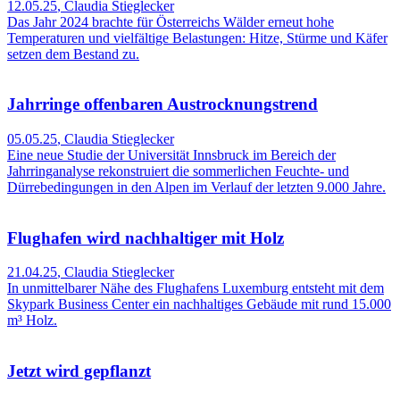
12.05.25
,
Claudia Stieglecker
Das Jahr 2024 brachte für Österreichs Wälder erneut hohe
Temperaturen und vielfältige Belastungen: Hitze, Stürme und Käfer
setzen dem Bestand zu.
Jahrringe offenbaren Austrocknungstrend
05.05.25
,
Claudia Stieglecker
Eine neue Studie der Universität Innsbruck im Bereich der
Jahrringanalyse rekonstruiert die sommerlichen Feuchte- und
Dürrebedingungen in den Alpen im Verlauf der letzten 9.000 Jahre.
Flughafen wird nachhaltiger mit Holz
21.04.25
,
Claudia Stieglecker
In unmittelbarer Nähe des Flughafens Luxemburg entsteht mit dem
Skypark Business Center ein nachhaltiges Gebäude mit rund 15.000
m³ Holz.
Jetzt wird gepflanzt