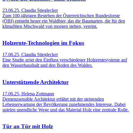
23.06.25
,
Claudia Stieglecker
Zum 100-jährigen Bestehen der Österreichischen Bundesforste
(ÖBf) entsteht heuer ein Waldbier, das die Baumarten, die für den
klimafitten Mischwald von morgen stehen, vereint.
Holzernte-Technologien im Fokus
17.06.25
,
Claudia Stieglecker
Eine Studie zeigt den Einfluss verschiedener Holzerntesysteme auf
den Wasserhaushalt und den Boden des Waldes.
Unterstützende Architektur
17.06.25
,
Helena Zottmann
Demenzsensible Architektur erfährt mit der steigenden
Lebenserwartung der Bevölkerung zunehmendes Interesse. Dabei
spielen unendliche Wege und das Material Holz eine zentrale Rolle.
Tür an Tür mit Holz