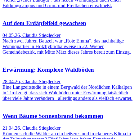
Bildungscampus und Grün- und Freiflächen einschließt.
Auf dem Erdäpfelfeld gewachsen
04.05.26
,
Claudia Stieglecker
Nach zwei Jahren Bauzeit war „Rote Emma“, das nachhaltige
Wohnquartier in Holzhybridbauweise in 22. Wiener
Gemeindebezirk, mit Mitte März dieses Jahres bereit zum Einzug.
Erwärmung: Komplexe Waldböden
28.04.26
,
Claudia Stieglecker
Eine Langzeitstudie in einem Bergwald der Nördlichen Kalkalpen
in Tirol zeigt, dass sich Waldböden unter Erwärmung tatsächlich
über viele Jahre verändern - allerdings anders als vielfach erwartet.
Wenn Bäume Sonnenbrand bekommen
21.04.26
,
Claudia Stieglecker
Können sich die Wälder an ein heißeres und trockeneres Klima in