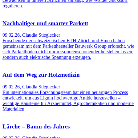
Gewächsen in unteren Schichten abhängt, wie Wälder Stickstoff
regulieren.
Nachhaltiger und smarter Parkett
09.02.26
,
Claudia Stieglecker
Forschende der schweizerischen ETH Zürich und Empa haben
gemeinsam mit dem Parketthersteller Bauwerk Group erforscht, wie
sich Parkettböden nicht nur ressourcenschonender herstellen lassen,
sondern auch elektrische Spannung erzeugen.
Auf dem Weg zur Holzmedizin
09.02.26
,
Claudia Stieglecker
Ein internationales Forschungsteam hat einen neuartigen Prozess
entwickelt, um aus Lignin hochwertige Amide herzustellen –
wichtige Bausteine für Arzneimittel, Agrochemikalien und moderne
Materialien.
Lärche – Baum des Jahres