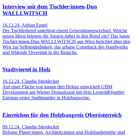
Interview mit dem Tischler:innen-Duo
WALLI.WITSCH
16.12.24
,
Adrian Engel
Der Tischlerberuf unterliegt einem Generationenwechsel. Welche
neuen Ideen bringen die Jungen dabei in den Beruf ein? Das junge
Tischler:innen-Duo WALLI.WITSCH aus Wien berichtet über den
Weg zur Selbstständigkeit, das urbane Comeback des Handwerks
und fehlende Diversität in der Branche.
Stadtviertel in Holz
16.12.24
,
Claudia Stieglecker
Auf einer Fläche von knapp drei Hektar entwickelt UBM
Development am Wiener Donaukanal mit dem LeopoldQuartier
Europas erstes Stadtquartier in Holzbauweise.
Einreichen für den Holzbaupreis Oberösterreich
09.12.24
,
Claudia Stieglecker
Befugte Planer:innen, Architekt:innen und Holzbaubetriebe sind