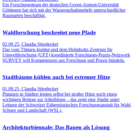
Ein Forschungsteam der deutschen Georg-August-Universität
Göttingen hat sich mit der Wasseraufnahmetiefe unterschiedlicher
Baumarten beschäftigt.
Waldforschung beschreitet neue Pfade
02.09.25
,
Claudia Stieglecker
Das vom Thünen-Institut und dem Helmholtz-Zentrum für
Umweltforschung (UFZ) koordinierte Forschungs-Praxis-Netzwerk
SURVEY will Kompetenzen aus Forschung und Praxis bündeln.
Stadtbäume kühlen auch bei extremer Hitze
01.09.25
,
Claudia Stieglecker
Platanen in Städten leisten selbst bei großer Hitze noch einen
wichtigen Beitrag zur Abkühlung – das zeigt eine Studie unter
Leitung der Schweizer Eidgenössischen Forschungsanstalt für Wald,
Schnee und Landschaft (WSL).
Architekturbiennale: Das Bauen als Lösung