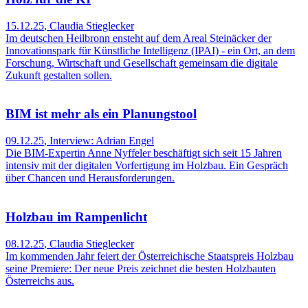
15.12.25
,
Claudia Stieglecker
Im deutschen Heilbronn ensteht auf dem Areal Steinäcker der
Innovationspark für Künstliche Intelligenz (IPAI) - ein Ort, an dem
Forschung, Wirtschaft und Gesellschaft gemeinsam die digitale
Zukunft gestalten sollen.
BIM ist mehr als ein Planungstool
09.12.25
,
Interview: Adrian Engel
Die BIM-Expertin Anne Nyffeler beschäftigt sich seit 15 Jahren
intensiv mit der digitalen Vorfertigung im Holzbau. Ein Gespräch
über Chancen und Herausforderungen.
Holzbau im Rampenlicht
08.12.25
,
Claudia Stieglecker
Im kommenden Jahr feiert der Österreichische Staatspreis Holzbau
seine Premiere: Der neue Preis zeichnet die besten Holzbauten
Österreichs aus.