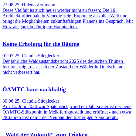
27.08.25
,
Helena Zottmann
Diese Vielfalt ist auch heuer wieder nicht zu fassen: Die 19.
Architekturbiennale in Venedig zeigt Exponate aus aller Welt und
bringt die Möglichkeiten zukunftsfähigen Planens ins Gespräch. Mit
Holz als ganz beiläufigem Hauptakteur.
Keine Erholung für die Bäume
01.07.25
,
Claudia Stieglecker
Der jährliche Waldzustandsbericht 2025 des deutschen Thünen-
Instituts zeigt, dass sich der Zustand der Wälder in Deutschland
nicht verbessert hat.
ÖAMTC baut nachhaltig
30.06.25
,
Claudia Stieglecker
Am 14. Juni 2024 war Spatenstich, rund ein Jahr später ist der neue
ÖAMTC-Stützpunkt in Melk fertiggestellt und eröffnet - nach etwa
28 Jahren löst damit der Neubau den bisherigen Standort ab.
„Wald der Zukunft“ zum Trinken