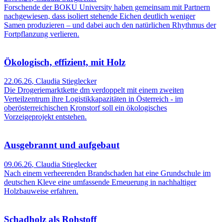
Forschende der BOKU University haben gemeinsam mit Partnern
nachgewiesen, dass isoliert stehende Eichen deutlich weniger
Samen produzieren – und dabei auch den natürlichen Rhythmus der
Fortpflanzung verlieren.
Ökologisch, effizient, mit Holz
22.06.26
,
Claudia Stieglecker
Die Drogeriemarktkette dm verdoppelt mit einem zweiten
Verteilzentrum ihre Logistikkapazitäten in Österreich - im
oberösterreichischen Kronstorf soll ein ökologisches
Vorzeigeprojekt entstehen.
Ausgebrannt und aufgebaut
09.06.26
,
Claudia Stieglecker
Nach einem verheerenden Brandschaden hat eine Grundschule im
deutschen Kleve eine umfassende Erneuerung in nachhaltiger
Holzbauweise erfahren.
Schadholz als Rohstoff