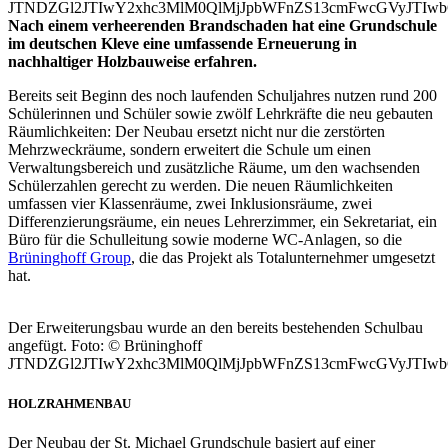
JTNDZGl2JTIwY2xhc3MlM0QlMjJpbWFnZS13cmFwcGVyJTIw
Nach einem verheerenden Brandschaden hat eine Grundschule
im deutschen Kleve eine umfassende Erneuerung in
nachhaltiger Holzbauweise erfahren.
Bereits seit Beginn des noch laufenden Schuljahres nutzen rund 200
Schülerinnen und Schüler sowie zwölf Lehrkräfte die neu gebauten
Räumlichkeiten: Der Neubau ersetzt nicht nur die zerstörten
Mehrzweckräume, sondern erweitert die Schule um einen
Verwaltungsbereich und zusätzliche Räume, um den wachsenden
Schülerzahlen gerecht zu werden. Die neuen Räumlichkeiten
umfassen vier Klassenräume, zwei Inklusionsräume, zwei
Differenzierungsräume, ein neues Lehrerzimmer, ein Sekretariat, ein
Büro für die Schulleitung sowie moderne WC-Anlagen, so die
Brüninghoff Group
, die das Projekt als Totalunternehmer umgesetzt
hat.
Der Erweiterungsbau wurde an den bereits bestehenden Schulbau
angefügt. Foto: © Brüninghoff
JTNDZGl2JTIwY2xhc3MlM0QlMjJpbWFnZS13cmFwcGVyJTIw
HOLZRAHMENBAU
Der Neubau der St. Michael Grundschule basiert auf einer