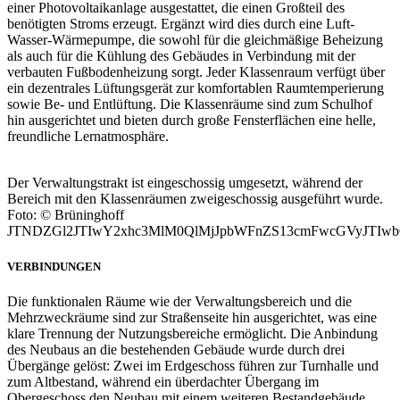
einer Photovoltaikanlage ausgestattet, die einen Großteil des
benötigten Stroms erzeugt. Ergänzt wird dies durch eine Luft-
Wasser-Wärmepumpe, die sowohl für die gleichmäßige Beheizung
als auch für die Kühlung des Gebäudes in Verbindung mit der
verbauten Fußbodenheizung sorgt. Jeder Klassenraum verfügt über
ein dezentrales Lüftungsgerät zur komfortablen Raumtemperierung
sowie Be- und Entlüftung. Die Klassenräume sind zum Schulhof
hin ausgerichtet und bieten durch große Fensterflächen eine helle,
freundliche Lernatmosphäre.
Der Verwaltungstrakt ist eingeschossig umgesetzt, während der
Bereich mit den Klassenräumen zweigeschossig ausgeführt wurde.
Foto: © Brüninghoff
JTNDZGl2JTIwY2xhc3MlM0QlMjJpbWFnZS13cmFwcGVyJTIw
VERBINDUNGEN
Die funktionalen Räume wie der Verwaltungsbereich und die
Mehrzweckräume sind zur Straßenseite hin ausgerichtet, was eine
klare Trennung der Nutzungsbereiche ermöglicht. Die Anbindung
des Neubaus an die bestehenden Gebäude wurde durch drei
Übergänge gelöst: Zwei im Erdgeschoss führen zur Turnhalle und
zum Altbestand, während ein überdachter Übergang im
Obergeschoss den Neubau mit einem weiteren Bestandgebäude