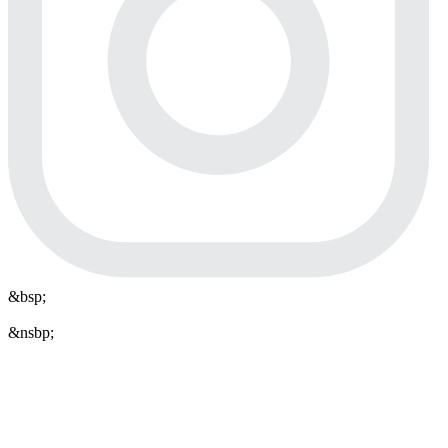
&bsp;
&nsbp;