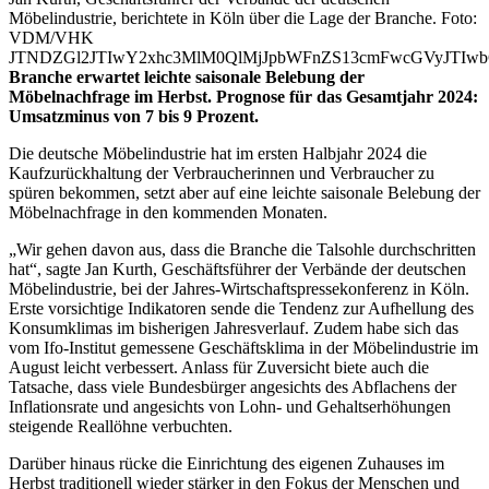
Möbelindustrie, berichtete in Köln über die Lage der Branche. Foto:
VDM/VHK
JTNDZGl2JTIwY2xhc3MlM0QlMjJpbWFnZS13cmFwcGVyJTI
Branche erwartet leichte saisonale Belebung der
Möbelnachfrage im Herbst. Prognose für das Gesamtjahr 2024:
Umsatzminus von 7 bis 9 Prozent.
Die deutsche Möbelindustrie hat im ersten Halbjahr 2024 die
Kaufzurückhaltung der Verbraucherinnen und Verbraucher zu
spüren bekommen, setzt aber auf eine leichte saisonale Belebung der
Möbelnachfrage in den kommenden Monaten.
„Wir gehen davon aus, dass die Branche die Talsohle durchschritten
hat“, sagte Jan Kurth, Geschäftsführer der Verbände der deutschen
Möbelindustrie, bei der Jahres-Wirtschaftspressekonferenz in Köln.
Erste vorsichtige Indikatoren sende die Tendenz zur Aufhellung des
Konsumklimas im bisherigen Jahresverlauf. Zudem habe sich das
vom Ifo-Institut gemessene Geschäftsklima in der Möbelindustrie im
August leicht verbessert. Anlass für Zuversicht biete auch die
Tatsache, dass viele Bundesbürger angesichts des Abflachens der
Inflationsrate und angesichts von Lohn- und Gehaltserhöhungen
steigende Reallöhne verbuchten.
Darüber hinaus rücke die Einrichtung des eigenen Zuhauses im
Herbst traditionell wieder stärker in den Fokus der Menschen und