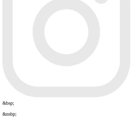
&bsp;
&nsbp;