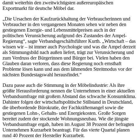
damit weiterhin den zweitwichtigsten außereuropäischen
Exportmarkt für deutsche Möbel dar.
„Die Ursachen der Kaufzurückhaltung der Verbraucherinnen und
Verbraucher in den vergangenen Monaten sehen wir neben den
gestiegenen Energie- und Lebensmittelpreisen auch in der
politischen Verunsicherung aufgrund des Zustandes der Ampel-
Regierung“, sagte Verbandsgeschäftsführer Kurth. „Wirtschaft – das
wissen wir – ist immer auch Psychologie und was die Ampel derzeit
als Stimmungsbild nach außen liefert, trägt zur Verunsicherung und
zum Verdruss der Bürgerinnen und Bürger bei. Vielen haben den
Glauben daran verloren, dass diese Regierung noch ernsthaft
Probleme lösen kann und aus dem lähmenden Streitmodus vor der
nächsten Bundestagswahl herausfindet.“
Dazu passe auch die Stimmung in der Möbelindustrie: Als ihre
größte Herausforderung nennen die Unternehmen in einer aktuellen
Verbandsumfrage mit großem Abstand das schwache Konsumklima.
Dahinter folgen der wirtschaftspolitische Stillstand in Deutschland,
die überbordende Bürokratie, der Fachkräftemangel sowie die
gestiegenen Lohn-, Gehalts- und Energiekosten. Große Sorgen
bereitet zudem der stockende Wohnungsneubau. Wie die jüngste
Verbandsumfrage ergab, haben im August 38 Prozent der befragten
Unternehmen Kurzarbeit beantragt. Für das vierte Quartal planen
rund 40 Prozent der Hersteller Kurzarbeit.