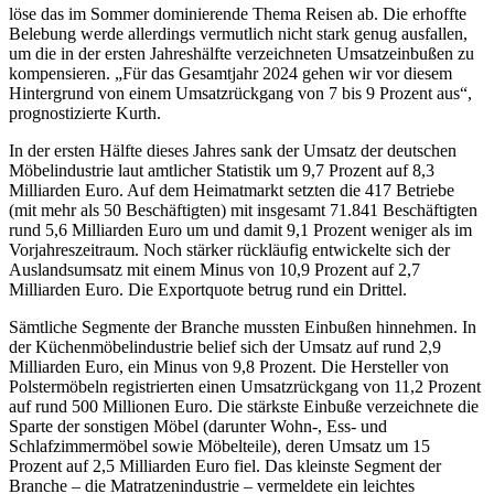
löse das im Sommer dominierende Thema Reisen ab. Die erhoffte
Belebung werde allerdings vermutlich nicht stark genug ausfallen,
um die in der ersten Jahreshälfte verzeichneten Umsatzeinbußen zu
kompensieren. „Für das Gesamtjahr 2024 gehen wir vor diesem
Hintergrund von einem Umsatzrückgang von 7 bis 9 Prozent aus“,
prognostizierte Kurth.
In der ersten Hälfte dieses Jahres sank der Umsatz der deutschen
Möbelindustrie laut amtlicher Statistik um 9,7 Prozent auf 8,3
Milliarden Euro. Auf dem Heimatmarkt setzten die 417 Betriebe
(mit mehr als 50 Beschäftigten) mit insgesamt 71.841 Beschäftigten
rund 5,6 Milliarden Euro um und damit 9,1 Prozent weniger als im
Vorjahreszeitraum. Noch stärker rückläufig entwickelte sich der
Auslandsumsatz mit einem Minus von 10,9 Prozent auf 2,7
Milliarden Euro. Die Exportquote betrug rund ein Drittel.
Sämtliche Segmente der Branche mussten Einbußen hinnehmen. In
der Küchenmöbelindustrie belief sich der Umsatz auf rund 2,9
Milliarden Euro, ein Minus von 9,8 Prozent. Die Hersteller von
Polstermöbeln registrierten einen Umsatzrückgang von 11,2 Prozent
auf rund 500 Millionen Euro. Die stärkste Einbuße verzeichnete die
Sparte der sonstigen Möbel (darunter Wohn-, Ess- und
Schlafzimmermöbel sowie Möbelteile), deren Umsatz um 15
Prozent auf 2,5 Milliarden Euro fiel. Das kleinste Segment der
Branche – die Matratzenindustrie – vermeldete ein leichtes