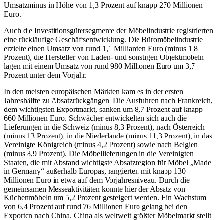
Umsatzminus in Höhe von 1,3 Prozent auf knapp 270 Millionen
Euro.
Auch die Investitionsgütersegmente der Möbelindustrie registrierten
eine rückläufige Geschäftsentwicklung. Die Büromöbelindustrie
erzielte einen Umsatz von rund 1,1 Milliarden Euro (minus 1,8
Prozent), die Hersteller von Laden- und sonstigen Objektmöbeln
lagen mit einem Umsatz von rund 980 Millionen Euro um 3,7
Prozent unter dem Vorjahr.
In den meisten europäischen Märkten kam es in der ersten
Jahreshälfte zu Absatzrückgängen. Die Ausfuhren nach Frankreich,
dem wichtigsten Exportmarkt, sanken um 8,7 Prozent auf knapp
660 Millionen Euro. Schwächer entwickelten sich auch die
Lieferungen in die Schweiz (minus 8,3 Prozent), nach Österreich
(minus 13 Prozent), in die Niederlande (minus 11,3 Prozent), in das
Vereinigte Königreich (minus 4,2 Prozent) sowie nach Belgien
(minus 8,9 Prozent). Die Möbellieferungen in die Vereinigten
Staaten, die mit Abstand wichtigste Absatzregion für Möbel „Made
in Germany“ außerhalb Europas, rangierten mit knapp 130
Millionen Euro in etwa auf dem Vorjahresniveau. Durch die
gemeinsamen Messeaktivitäten konnte hier der Absatz von
Küchenmöbeln um 5,2 Prozent gesteigert werden. Ein Wachstum
von 6,4 Prozent auf rund 76 Millionen Euro gelang bei den
Exporten nach China. China als weltweit größter Möbelmarkt stellt