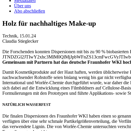
Mediadaten
Über uns
Abo abschließen
Holz für nachhaltiges Make-up
Technik
,
15.01.24
Claudia Stieglecker
Die Forschenden konnten Dispersionen mit bis zu 90 % biobasierten
JTNDZGl2JTIwY2xhc3MlM0QlMjJpbWFnZS13cmFwcGVyJTIw
Gemeinsam mit Partnern hat das deutsche Fraunhofer WKI hochwe
Damit Kosmetikprodukte auf der Haut haften, werden üblicherweise Po
nachwachsender Rohstoffe seien bislang wenig bis gar nicht verfügbar
International und Worlée-Chemie durchgeführt wurde, war daher die 
sich dabei auf die Entwicklung eines Filmbildners auf Cellulose-Ba
Formulierungen mit den Prototypen und führte Applikations- sowie Stab
NATÜRLICH WASSERFEST
Die finalen Dispersionen des Fraunhofer WKI haben einen so genannte
verfügten über eine sehr schmale Partikelgrößenverteilung, die Verfi
das verwendete Lignin. Die von Worlée-Chemie untersuchten verschied