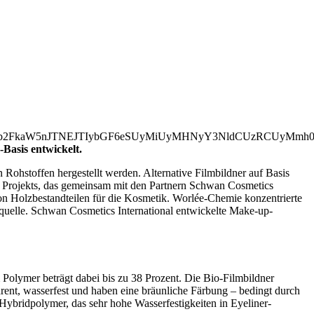
jBsb2FkaW5nJTNEJTIybGF6eSUyMiUyMHNyY3NldCUzRCUyMm
Basis entwickelt.
Rohstoffen hergestellt werden. Alternative Filmbildner auf Basis
es Projekts, das gemeinsam mit den Partnern Schwan Cosmetics
on Holzbestandteilen für die Kosmetik. Worlée-Chemie konzentrierte
quelle. Schwan Cosmetics International entwickelte Make-up-
Polymer beträgt dabei bis zu 38 Prozent. Die Bio-Filmbildner
arent, wasserfest und haben eine bräunliche Färbung – bedingt durch
Hybridpolymer, das sehr hohe Wasserfestigkeiten in Eyeliner-