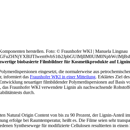
 Komponenten herstellen. Foto: © Fraunhofer WKI | Manuela Lingnau
bGFuZHNjYXBlJTIwem9vbS1tb2JpbGUlMjIlM0UlM0NpbWclM
rtige biobasierte Filmbildner für Kosmetikprodukte auf Lignin-
lymerdispersionen eingesetzt, die normalerweise aus petrochemischen 
, informiert das
Fraunhofer WKI in einer Mitteilung
. Erklärtes Ziel d
Entwicklung neuartiger filmbildender Polymerdispersionen auf Basis v
sis, das Fraunhofer WKI verwendete Lignin als nachwachsende Rohstoff
ilitätstests durch.
n Natural Origin Content von bis zu 90 Prozent, der Lignin-Anteil im 
lmung erfolge bei Raumtemperatur, heißt es. Die Filme seien sehr transp
enen Synthesewege für modifizierte Cellulosen resultierten in einem 