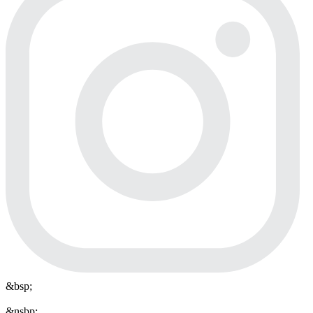
&bsp;
&nsbp;