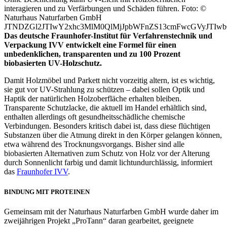
interagieren und zu Verfärbungen und Schäden führen. Foto: ©
Naturhaus Naturfarben GmbH
JTNDZGl2JTIwY2xhc3MlM0QlMjJpbWFnZS13cmFwcGVyJTIw
Das deutsche Fraunhofer-Institut für Verfahrenstechnik und
Verpackung IVV entwickelt eine Formel für einen
unbedenklichen, transparenten und zu 100 Prozent
biobasierten UV-Holzschutz.
Damit Holzmöbel und Parkett nicht vorzeitig altern, ist es wichtig,
sie gut vor UV-Strahlung zu schützen – dabei sollen Optik und
Haptik der natürlichen Holzoberfläche erhalten bleiben.
Transparente Schutzlacke, die aktuell im Handel erhältlich sind,
enthalten allerdings oft gesundheitsschädliche chemische
Verbindungen. Besonders kritisch dabei ist, dass diese flüchtigen
Substanzen über die Atmung direkt in den Körper gelangen können,
etwa während des Trocknungsvorgangs. Bisher sind alle
biobasierten Alternativen zum Schutz von Holz vor der Alterung
durch Sonnenlicht farbig und damit lichtundurchlässig, informiert
das
Fraunhofer IVV
.
BINDUNG MIT PROTEINEN
Gemeinsam mit der Naturhaus Naturfarben GmbH wurde daher im
zweijährigen Projekt „ProTann“ daran gearbeitet, geeignete