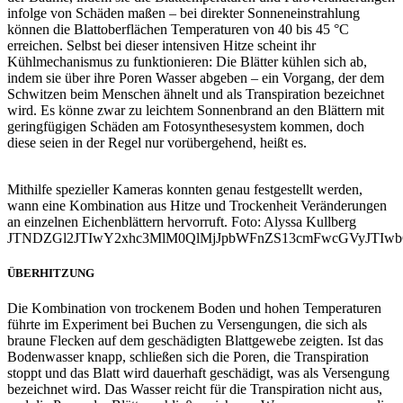
infolge von Schäden maßen – bei direkter Sonneneinstrahlung
können die Blattoberflächen Temperaturen von 40 bis 45 °C
erreichen. Selbst bei dieser intensiven Hitze scheint ihr
Kühlmechanismus zu funktionieren: Die Blätter kühlen sich ab,
indem sie über ihre Poren Wasser abgeben – ein Vorgang, der dem
Schwitzen beim Menschen ähnelt und als Transpiration bezeichnet
wird. Es könne zwar zu leichtem Sonnenbrand an den Blättern mit
geringfügigen Schäden am Fotosynthesesystem kommen, doch
diese seien in der Regel nur vorübergehend, heißt es.
Mithilfe spezieller Kameras konnten genau festgestellt werden,
wann eine Kombination aus Hitze und Trockenheit Veränderungen
an einzelnen Eichenblättern hervorruft. Foto: Alyssa Kullberg
JTNDZGl2JTIwY2xhc3MlM0QlMjJpbWFnZS13cmFwcGVyJTIw
ÜBERHITZUNG
Die Kombination von trockenem Boden und hohen Temperaturen
führte im Experiment bei Buchen zu Versengungen, die sich als
braune Flecken auf dem geschädigten Blattgewebe zeigten. Ist das
Bodenwasser knapp, schließen sich die Poren, die Transpiration
stoppt und das Blatt wird dauerhaft geschädigt, was als Versengung
bezeichnet wird. Das Wasser reicht für die Transpiration nicht aus,