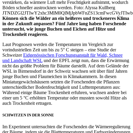
verstärken, da wärmere Luft mehr Feuchtigkeit aufnimmt, wodurch
Böden schneller austrocknen werden. Foto: Alyssa Kullberg
JTNDZGl2JTIwY2xhc3MlM0QlMjJpbWFnZS13cmFwcGVyJTI
Können sich die Wälder an ein heißeres und trockeneres Klima
in der Zukunft anpassen? Fünf Jahre lang haben Forschende
untersucht, wie junge Buchen und Eichen auf Hitze und
Trockenheit reagieren.
Laut Prognosen werden die Temperaturen im Vergleich zur
vorindustriellen Zeit um bis zu 5° C steigen – eine Studie der
Schweizer
Eidgenössischen Forschungsanstalt für Wald, Schnee
und Landschaft WSL
und der EPFL zeigt nun, dass die Erwärmung
nicht das größte Problem für Bäume darstellt. Auf dem Gelände der
WSL in Birmensdorf in der Schweiz wachsen seit über fünf Jahren
junge Buchen und Flaumeichen in Klimakammern. In diesen
Miniaturgewächshäusern setzten die Forschenden die Pflanzen
unterschiedlicher Bodenfeuchtigkeit und Lufttemperaturen aus:
Während einige Bäume Trockenheit erfuhren, wuchsen andere bei
einer um 5 °C erhöhten Temperatur oder mussten sowohl Hitze als
auch Trockenheit ertragen.
SCHWITZEN IN DER SONNE
Im Experiment untersuchten die Forschenden die Wärmeregulierung
der Bäume, indem sie die Blatttemperaturen und Farbveränderungen