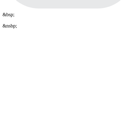
&bsp;
&nsbp;