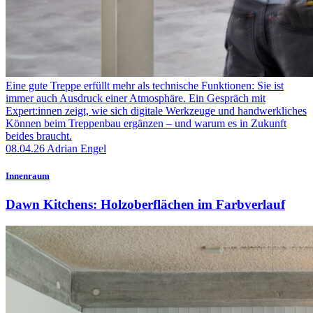
Eine gute Treppe erfüllt mehr als technische Funktionen: Sie ist
immer auch Ausdruck einer Atmosphäre. Ein Gespräch mit
Expert:innen zeigt, wie sich digitale Werkzeuge und handwerkliches
Können beim Treppenbau ergänzen – und warum es in Zukunft
beides braucht.
08.04.26
Adrian Engel
Innenraum
Dawn Kitchens: Holzoberflächen im Farbverlauf