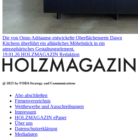
Die von Onno Adriaanse entwickelte Oberflächenserie Dawn
Kitchens überführt ein alltägliches Möbelstück in ein
atmosphärisches Gestaltungselement.
19.01.26
HOLZMAGAZIN Redaktion
@ 2025 by FORA Strategy and Communications
Abo abschließen
Firmenverzeichnis
Wettbewerbe und Ausschreibungen
Impressum
HOLZMAGAZIN ePaper
Über uns
Datenschutzerklärung
Mediadaten