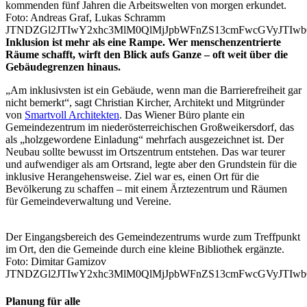
kommenden fünf Jahren die Arbeitswelten von morgen erkundet.
Foto: Andreas Graf, Lukas Schramm
JTNDZGl2JTIwY2xhc3MlM0QlMjJpbWFnZS13cmFwcGVyJTI
Inklusion ist mehr als eine Rampe. Wer menschenzentrierte
Räume schafft, wirft den Blick aufs Ganze ­– oft weit über die
Gebäudegrenzen hinaus.
„Am inklusivsten ist ein Gebäude, wenn man die Barrierefreiheit gar
nicht bemerkt“, sagt Christian Kircher, Architekt und Mitgründer
von
Smartvoll Architekten
. Das Wiener Büro plante ein
Gemeindezentrum im nieder­österreichischen Großweikersdorf, das
als „holzgewordene Einladung“ mehrfach ausgezeichnet ist. Der
Neubau sollte bewusst im Ortszentrum entstehen. Das war teurer
und aufwendiger als am Ortsrand, legte aber den Grundstein für die
inklusive Herangehensweise. Ziel war es, einen Ort für die
Bevölkerung zu schaffen – mit einem Ärztezentrum und Räumen
für Gemeindeverwaltung und Vereine.
Der Eingangsbereich des Gemeinde­zentrums wurde zum Treffpunkt
im Ort, den die Gemeinde durch eine kleine Bibliothek ergänzte.
Foto: Dimitar Gamizov
JTNDZGl2JTIwY2xhc3MlM0QlMjJpbWFnZS13cmFwcGVyJTIw
Planung für alle