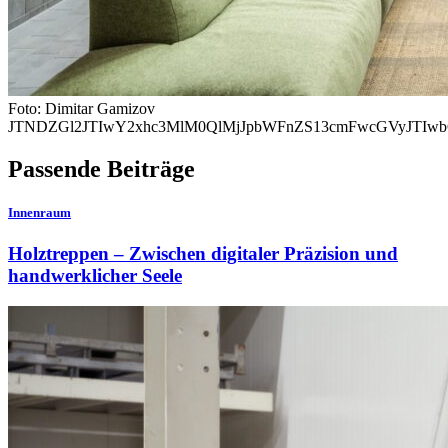
Foto: Dimitar Gamizov
JTNDZGl2JTIwY2xhc3MlM0QlMjJpbWFnZS13cmFwcGVyJTIw
Passende Beiträge
Innenraum
Holztreppen – Zwischen digitaler Präzision und
handwerklicher Seele