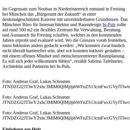
Im Gegensatz zum Neubau in Niederösterreich entstand in Freising
bei München das „Bürgeramt der Zukunft“ in einer
denkmalgeschützten Kaserne mit unveränderbaren Grundrissen. Das
Münchner Büro für Innenarchitektur und Raumdesign
In-Puls
sollte
auf rund 500 m2 ein flexibles Zentrum für Verwaltung, Beratung
und Austausch für Freising schaffen, welches in den kommenden
Jahren erprobt und evaluiert wird. Wo die Grenzen vorab feststehen,
muss Inklusion anders gedacht werden: „Wir konnten zwar baulich
nicht überall barrierefrei sein, aber wir konnten inklusiv gestalten –
mit einem offenen Mindset und menschenzentrierter Raumplanung.
Es soll sich jeder willkommen fühlen“, erzählt Sabrina Tafelmeier,
Architektin und Partnerin bei In-Puls.
Foto: Andreas Graf, Lukas Schramm
JTNDZGl2JTIwY2xhc3MlM0QlMjJpbWFnZS13cmFwcGVyJTI
Foto: Andreas Graf, Lukas Schramm
JTNDZGl2JTIwY2xhc3MlM0QlMjJpbWFnZS13cmFwcGVyJTI
Foto: Andreas Graf, Lukas Schramm
JTNDZGl2JTIwY2xhc3MlM0QlMjJpbWFnZS13cmFwcGVyJTI
Einladung aus Holz