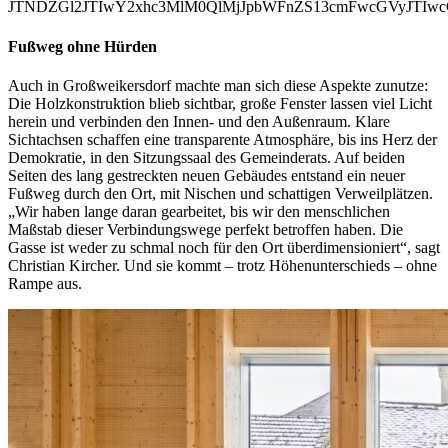
JTNDZGl2JTIwY2xhc3MlM0QlMjJpbWFnZS13cmFwcGVyJTIw
Fußweg ohne Hürden
Auch in Großweikersdorf machte man sich diese Aspekte zunutze:
Die Holzkon­struktion blieb sichtbar, große Fenster lassen viel Licht
herein und verbinden den Innen- und den Außenraum. Klare
Sichtachsen schaffen eine transparente Atmosphäre, bis ins Herz der
Demokratie, in den Sitzungssaal des Gemeinderats. Auf beiden
Seiten des lang gestreckten neuen Gebäudes entstand ein neuer
Fußweg durch den Ort, mit Nischen und schattigen Verweilplätzen.
„Wir haben lange daran gearbeitet, bis wir den menschlichen
Maßstab dieser Verbindungswege perfekt betroffen haben. Die
Gasse ist weder zu schmal noch für den Ort überdimensioniert“, sagt
Christian Kircher. Und sie kommt – trotz Höhenunterschieds – ohne
Rampe aus.