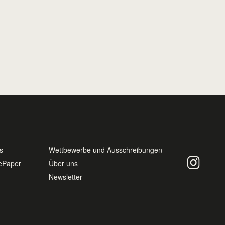
lässt.
27.07.26
CLAUDIA STIEGLECKER
s
Wettbewerbe und Ausschreibungen
ePaper
Über uns
Newsletter