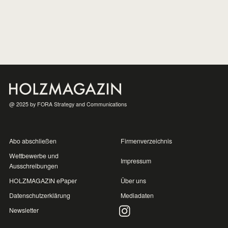
widerrufen.
06.08.25
,
PRESSEMITTEILUNG
Das höchste Holzhaus
Münchens
12.05.25
,
PRESSEMITTEILUNG
@ 2025 by FORA Strategy and Communications
Holzindustrie zum Abschluss
der
Kollektivvertragsverhandlungen
Abo abschließen
Firmenverzeichnis
24.04.25
,
PRESSEMITTEILUNG
Wettbewerbe und
Impressum
Ausschreibungen
HOLZMAGAZIN ePaper
Über uns
Innovative Fassaden in
Datenschutzerklärung
Mediadaten
natürlicher Holzoptik:
Newsletter
Fundermax Authentic