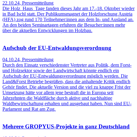
22.10.24
,
Pressemitteilung
Die Holz_Haus_Tage fanden dieses Jahr am 17.-18. Oktober wieder
in Bad Ischl statt. Der Publikumsmagnet der Holzforschung Austria
(HFA) zog rund 170 Teilnehmer:innen aus dem In- und Ausland an.
An den beiden Seminartagen erfuhren die Besucher:innen mehr
über die aktuellen Entwicklungen im Holzbau.
Aufschub der EU-Entwaldungsverordnung
04.10.24
,
Pressemitteilung
Durch den Einsatz verschiedenster Vertreter aus Politik, dem Forst-
und Holzsektor sowie der Landwirtschaft könnte endlich ein
Aufschub der EU-Entwaldungsverordnung möglich werden. Die
Land&Forst Betriebe begrüßen, dass die anhaltende Kritik endlich
Gehör findet. Die aktuelle Version und die viel zu knappe Frist der
Umsetzung hätte vor allem jene bestraft die in Europa seit
Jahrzehnten die Waldfläche durch aktive und nachhaltige
Waldbewirtschaftung erhalten und ausgebaut haben. Nun sind EU-
Parlament und Rat am Zug.
Mehrere GROPYUS-Projekte in ganz Deutschland