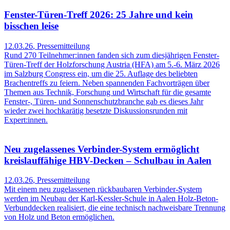
Fenster-Türen-Treff 2026: 25 Jahre und kein
bisschen leise
12.03.26
,
Pressemitteilung
Rund 270 Teilnehmer:innen fanden sich zum diesjährigen Fenster-
Türen-Treff der Holzforschung Austria (HFA) am 5.-6. März 2026
im Salzburg Congress ein, um die 25. Auflage des beliebten
Brachentreffs zu feiern. Neben spannenden Fachvorträgen über
Themen aus Technik, Forschung und Wirtschaft für die gesamte
Fenster-, Türen- und Sonnenschutzbranche gab es dieses Jahr
wieder zwei hochkarätig besetzte Diskussionsrunden mit
Expert:innen.
Neu zugelassenes Verbinder-System ermöglicht
kreislauffähige HBV-Decken – Schulbau in Aalen
12.03.26
,
Pressemitteilung
Mit einem neu zugelassenen rückbaubaren Verbinder-System
werden im Neubau der Karl-Kessler-Schule in Aalen Holz-Beton-
Verbunddecken realisiert, die eine technisch nachweisbare Trennung
von Holz und Beton ermöglichen.