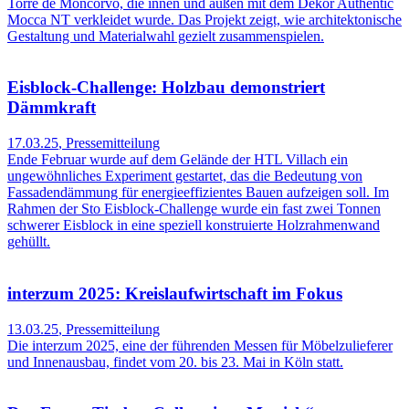
Torre de Moncorvo, die innen und außen mit dem Dekor Authentic
Mocca NT verkleidet wurde. Das Projekt zeigt, wie architektonische
Gestaltung und Materialwahl gezielt zusammenspielen.
Eisblock-Challenge: Holzbau demonstriert
Dämmkraft
17.03.25
,
Pressemitteilung
Ende Februar wurde auf dem Gelände der HTL Villach ein
ungewöhnliches Experiment gestartet, das die Bedeutung von
Fassadendämmung für energieeffizientes Bauen aufzeigen soll. Im
Rahmen der Sto Eisblock-Challenge wurde ein fast zwei Tonnen
schwerer Eisblock in eine speziell konstruierte Holzrahmenwand
gehüllt.
interzum 2025: Kreislaufwirtschaft im Fokus
13.03.25
,
Pressemitteilung
Die interzum 2025, eine der führenden Messen für Möbelzulieferer
und Innenausbau, findet vom 20. bis 23. Mai in Köln statt.