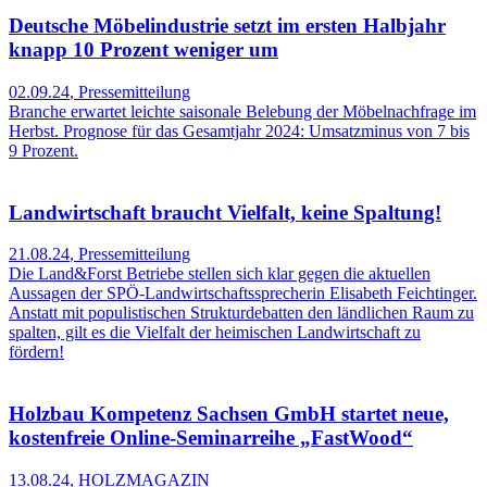
Deutsche Möbelindustrie setzt im ersten Halbjahr
knapp 10 Prozent weniger um
02.09.24
,
Pressemitteilung
Branche erwartet leichte saisonale Belebung der Möbelnachfrage im
Herbst. Prognose für das Gesamtjahr 2024: Umsatzminus von 7 bis
9 Prozent.
Landwirtschaft braucht Vielfalt, keine Spaltung!
21.08.24
,
Pressemitteilung
Die Land&Forst Betriebe stellen sich klar gegen die aktuellen
Aussagen der SPÖ-Landwirtschaftssprecherin Elisabeth Feichtinger.
Anstatt mit populistischen Strukturdebatten den ländlichen Raum zu
spalten, gilt es die Vielfalt der heimischen Landwirtschaft zu
fördern!
Holzbau Kompetenz Sachsen GmbH startet neue,
kostenfreie Online-Seminarreihe „FastWood“
13.08.24
,
HOLZMAGAZIN