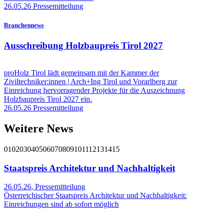
26.05.26
Pressemitteilung
Branchennews
Ausschreibung Holzbaupreis Tirol 2027
proHolz Tirol lädt gemeinsam mit der Kammer der
Ziviltechniker:innen | Arch+Ing Tirol und Vorarlberg zur
Einreichung hervorragender Projekte für die Auszeichnung
Holzbaupreis Tirol 2027 ein.
26.05.26
Pressemitteilung
Weitere News
01
02
03
04
05
06
07
08
09
10
11
12
13
14
15
Staatspreis Architektur und Nachhaltigkeit
26.05.26
,
Pressemitteilung
Österreichischer Staatspreis Architektur und Nachhaltigkeit:
Einreichungen sind ab sofort möglich