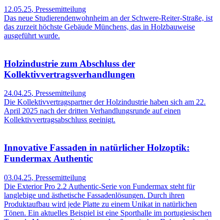
12.05.25
,
Pressemitteilung
Das neue Studierendenwohnheim an der Schwere-Reiter-Straße, ist
das zurzeit höchste Gebäude Münchens, das in Holzbauweise
ausgeführt wurde.
Holzindustrie zum Abschluss der
Kollektivvertragsverhandlungen
24.04.25
,
Pressemitteilung
Die Kollektivvertragspartner der Holzindustrie haben sich am 22.
April 2025 nach der dritten Verhandlungsrunde auf einen
Kollektivvertragsabschluss geeinigt.
Innovative Fassaden in natürlicher Holzoptik:
Fundermax Authentic
03.04.25
,
Pressemitteilung
Die Exterior Pro 2.2 Authentic-Serie von Fundermax steht für
langlebige und ästhetische Fassadenlösungen. Durch ihren
Produktaufbau wird jede Platte zu einem Unikat in natürlichen
Tönen. Ein aktuelles Beispiel ist eine Sporthalle im portugiesischen