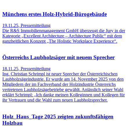
Münchens erstes Holz-Hybrid-Bürogebäude
19.11.25
,
Pressemitteilung
Die R&S Immobilienmanagement GmbH überzeugt die Jury in der
Kategorie „Excellent Architecture – Architecture Public“ mit dem
ganzheitlichen Konzept „The Holistic Workplace Experience“.
Österreichs Laubholzsäger mit neuem Sprecher
18.11.25
,
Pressemitteilung
Ing. Christian Schrimpl ist neuer Sprecher der Österreichischen
Laubholzsägeindustrie. Er wurde am 14. November 2025 von den
Mitgliedern der im Fachverband der Holzindustrie Österreichs
vertretenen Laubholzsägebetriebe gewählt. Anlässlich seiner Wahl
erklärt Schrimpl: „Ich danke meinen Kolleginnen und Kollegen für
ihr Vertrauen und die Wahl zum neuen Laubholzsprecher.
Holz_Haus_Tage 2025 zeigten zukunftsfähigen
Holzbau