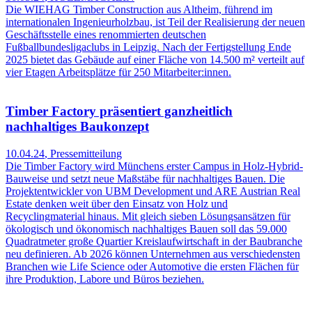
Die WIEHAG Timber Construction aus Altheim, führend im
internationalen Ingenieurholzbau, ist Teil der Realisierung der neuen
Geschäftsstelle eines renommierten deutschen
Fußballbundesligaclubs in Leipzig. Nach der Fertigstellung Ende
2025 bietet das Gebäude auf einer Fläche von 14.500 m² verteilt auf
vier Etagen Arbeitsplätze für 250 Mitarbeiter:innen.
Timber Factory präsentiert ganzheitlich
nachhaltiges Baukonzept
10.04.24
,
Pressemitteilung
Die Timber Factory wird Münchens erster Campus in Holz-Hybrid-
Bauweise und setzt neue Maßstäbe für nachhaltiges Bauen. Die
Projektentwickler von UBM Development und ARE Austrian Real
Estate denken weit über den Einsatz von Holz und
Recyclingmaterial hinaus. Mit gleich sieben Lösungsansätzen für
ökologisch und ökonomisch nachhaltiges Bauen soll das 59.000
Quadratmeter große Quartier Kreislaufwirtschaft in der Baubranche
neu definieren. Ab 2026 können Unternehmen aus verschiedensten
Branchen wie Life Science oder Automotive die ersten Flächen für
ihre Produktion, Labore und Büros beziehen.