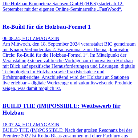
Die Holzbau Kompetenz Sachsen GmbH (HKS) startet ab 12.
September mit der eigenen Online-Seminarreihe „FastWood“.
Re-Build für die Holzbau-Formel 1
06.08.24
,
HOLZMAGAZIN
Am Mittwoch, den 18. September 2024 veranstaltet BIC gemeinsam
mit Knapp Verbinder das 2. Fachseminar zum Thema „Innovator
Circle: Re-Build für die Holzbau-Formel 1“. Im Mittelpunkt der
Veranstaltung stehen zahlreiche Vorträge zum innovativen Holzbau
mit Blick auf spezifische Herausforderungen und Lösungen, digitale
Technologien im Holzbau sowie Praxisbeispiele und
Erfahrungsberichte. Anschließend wird der Holzbau an Stationen
live erlebbar – digitale Werkzeuge und zukunftsweisende Produkte
zeigen, was damit möglich ist.
BUILD THE (IM)POSSIBLE: Wettbewerb für
Holzbau
18.07.24
,
HOLZMAGAZIN
BUILD THE (IM)POSSIBLE: Nach der großen Resonanz bei der
Premiere 2022 ist Rotho Blaas zusammen mit einer Fachjury aus