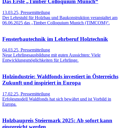
Das Erste „Timber Colloquium Munich“
13.03.25
,
Pressemitteilung
Der Lehrstuhl für Holzbau und Baukonstruktion veranstaltet am
06.06.2025 das „Timber Colloquium Munich (TIMCOM)“.
Fensterbautechnik im Lehrberuf Holztechnik
04.03.25
,
Pressemitteilung
Neue Lehrlingsausbildung mit guten Aussichten: Viele
Entwicklungsmöglichkeiten für Lehrlinge.
Holzindustrie: Waldfonds investiert in Österreichs
Zukunft und inspiriert in Europa
17.02.25
,
Pressemitteilung
Erfolgsmodell Waldfonds hat sich bewährt und ist Vorbild in
Europa.
Holzbaupreis Steiermark 2025: Ab sofort kann
eingereicht werden