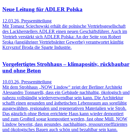
Neue Leitung für ADLER Polska
12.03.26
,
Pressemitteilung
Mit Tomasz Ściechowski erhält die polnische Vertriebsgesellschaft
des Lackherstellers ADLER einen neuen Geschäftsführer. Auch im
Vertrieb verstärkt sich ADLER Polska: An der Seite von Robert
Sroka (langjähriger Vertriebsleiter Gewerbe) verantwortet künftig
Krzysztof Broda die Sparte Industrie.
Vorgefertigtes Strohhaus – klimapositiv, rückbaubar
und ohne Beton
10.03.26
,
Pressemitteilung
Mit dem Strohhaus „NOW Lindow“ zeigt der Berliner Architekt
Alessandro Tonnarelli, dass ein Gebäude nachhaltig, ökologisch und
nahezu vollständig wiederverwendbar sein kann. Die Architektur
schafft einen gesunden und ästhetischen Lebensraum aus sorgfältig
ausgewählten, regionalen und regenerativen Materialien wie Stroh.
Das gänzlich ohne Beton errichtete Haus kann wieder demontiert
und zum Großteil sogar kompostiert werden, fast ohne Müll. NOW
Lindow beweist, dass gesundes, nachhaltiges, ressourceneffizientes
und ökologisches Bauen auch schön und bezahlbar sein kann.