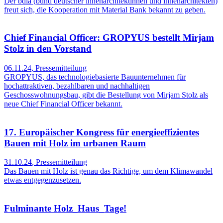
Der bdia (bund deutscher innenarchitektinnen und innenarchitekten)
freut sich, die Kooperation mit Material Bank bekannt zu geben.
Chief Financial Officer: GROPYUS bestellt Mirjam
Stolz in den Vorstand
06.11.24
,
Pressemitteilung
GROPYUS, das technologiebasierte Bauunternehmen für
hochattraktiven, bezahlbaren und nachhaltigen
Geschosswohnungsbau, gibt die Bestellung von Mirjam Stolz als
neue Chief Financial Officer bekannt.
17. Europäischer Kongress für energieeffizientes
Bauen mit Holz im urbanen Raum
31.10.24
,
Pressemitteilung
Das Bauen mit Holz ist genau das Richtige, um dem Klimawandel
etwas entgegenzusetzen.
Fulminante Holz_Haus_Tage!