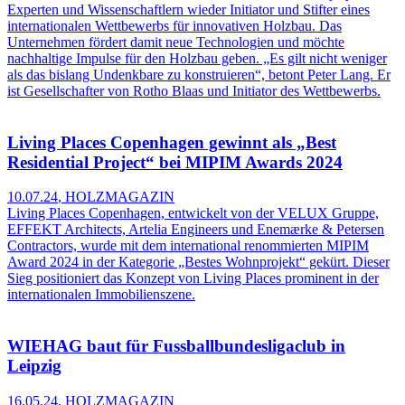
Experten und Wissenschaftlern wieder Initiator und Stifter eines
internationalen Wettbewerbs für innovativen Holzbau. Das
Unternehmen fördert damit neue Technologien und möchte
nachhaltige Impulse für den Holzbau geben. „Es gilt nicht weniger
als das bislang Undenkbare zu konstruieren“, betont Peter Lang. Er
ist Gesellschafter von Rotho Blaas und Initiator des Wettbewerbs.
Living Places Copenhagen gewinnt als „Best
Residential Project“ bei MIPIM Awards 2024
10.07.24
,
HOLZMAGAZIN
Living Places Copenhagen, entwickelt von der VELUX Gruppe,
EFFEKT Architects, Artelia Engineers und Enemærke & Petersen
Contractors, wurde mit dem international renommierten MIPIM
Award 2024 in der Kategorie „Bestes Wohnprojekt“ gekürt. Dieser
Sieg positioniert das Konzept von Living Places prominent in der
internationalen Immobilienszene.
WIEHAG baut für Fussballbundesligaclub in
Leipzig
16.05.24
,
HOLZMAGAZIN