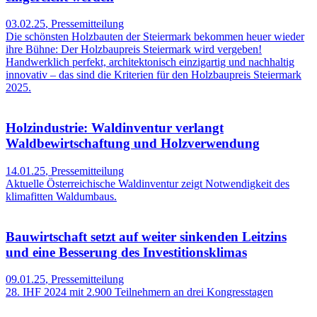
03.02.25
,
Pressemitteilung
Die schönsten Holzbauten der Steiermark bekommen heuer wieder
ihre Bühne: Der Holzbaupreis Steiermark wird vergeben!
Handwerklich perfekt, architektonisch einzigartig und nachhaltig
innovativ – das sind die Kriterien für den Holzbaupreis Steiermark
2025.
Holzindustrie: Waldinventur verlangt
Waldbewirtschaftung und Holzverwendung
14.01.25
,
Pressemitteilung
Aktuelle Österreichische Waldinventur zeigt Notwendigkeit des
klimafitten Waldumbaus.
Bauwirtschaft setzt auf weiter sinkenden Leitzins
und eine Besserung des Investitionsklimas
09.01.25
,
Pressemitteilung
28. IHF 2024 mit 2.900 Teilnehmern an drei Kongresstagen