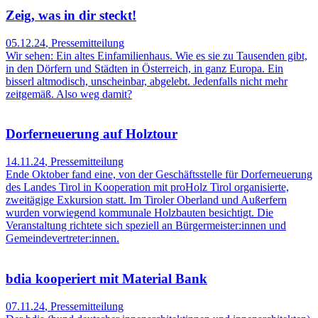
Zeig, was in dir steckt!
05.12.24
,
Pressemitteilung
Wir sehen: Ein altes Einfamilienhaus. Wie es sie zu Tausenden gibt,
in den Dörfern und Städten in Österreich, in ganz Europa. Ein
bisserl altmodisch, unscheinbar, abgelebt. Jedenfalls nicht mehr
zeitgemäß. Also weg damit?
Dorferneuerung auf Holztour
14.11.24
,
Pressemitteilung
Ende Oktober fand eine, von der Geschäftsstelle für Dorferneuerung
des Landes Tirol in Kooperation mit proHolz Tirol organisierte,
zweitägige Exkursion statt. Im Tiroler Oberland und Außerfern
wurden vorwiegend kommunale Holzbauten besichtigt. Die
Veranstaltung richtete sich speziell an Bürgermeister:innen und
Gemeindevertreter:innen.
bdia kooperiert mit Material Bank
07.11.24
,
Pressemitteilung