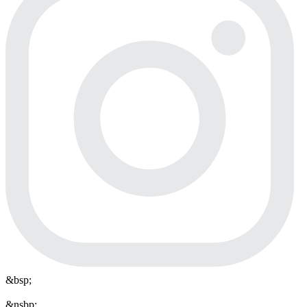
&bsp;
&nsbp;