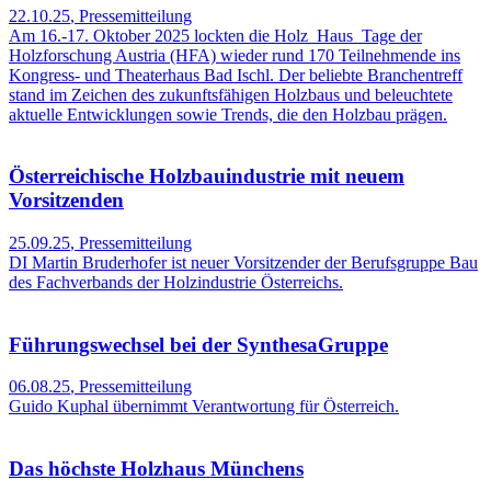
22.10.25
,
Pressemitteilung
Am 16.-17. Oktober 2025 lockten die Holz_Haus_Tage der
Holzforschung Austria (HFA) wieder rund 170 Teilnehmende ins
Kongress- und Theaterhaus Bad Ischl. Der beliebte Branchentreff
stand im Zeichen des zukunftsfähigen Holzbaus und beleuchtete
aktuelle Entwicklungen sowie Trends, die den Holzbau prägen.
Österreichische Holzbauindustrie mit neuem
Vorsitzenden
25.09.25
,
Pressemitteilung
DI Martin Bruderhofer ist neuer Vorsitzender der Berufsgruppe Bau
des Fachverbands der Holzindustrie Österreichs.
Führungswechsel bei der SynthesaGruppe
06.08.25
,
Pressemitteilung
Guido Kuphal übernimmt Verantwortung für Österreich.
Das höchste Holzhaus Münchens