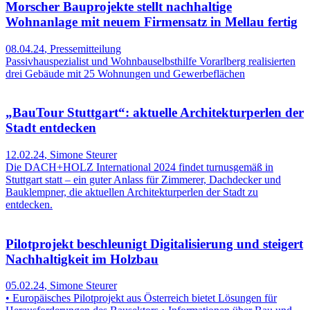
Morscher Bauprojekte stellt nachhaltige
Wohnanlage mit neuem Firmensatz in Mellau fertig
08.04.24
,
Pressemitteilung
Passivhauspezialist und Wohnbauselbsthilfe Vorarlberg realisierten
drei Gebäude mit 25 Wohnungen und Gewerbeflächen
„BauTour Stuttgart“: aktuelle Architekturperlen der
Stadt entdecken
12.02.24
,
Simone Steurer
Die DACH+HOLZ International 2024 findet turnusgemäß in
Stuttgart statt – ein guter Anlass für Zimmerer, Dachdecker und
Bauklempner, die aktuellen Architekturperlen der Stadt zu
entdecken.
Pilotprojekt beschleunigt Digitalisierung und steigert
Nachhaltigkeit im Holzbau
05.02.24
,
Simone Steurer
• Europäisches Pilotprojekt aus Österreich bietet Lösungen für