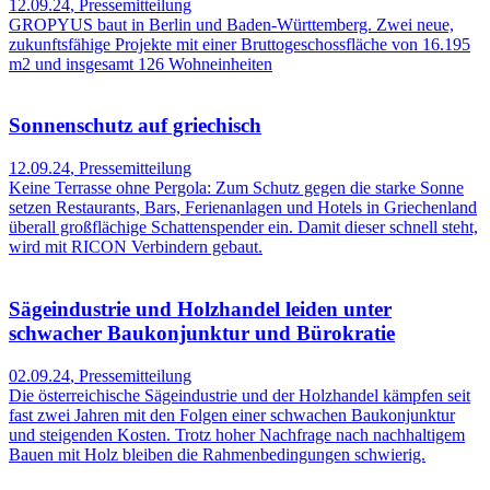
12.09.24
,
Pressemitteilung
GROPYUS baut in Berlin und Baden-Württemberg. Zwei neue,
zukunftsfähige Projekte mit einer Bruttogeschossfläche von 16.195
m2 und insgesamt 126 Wohneinheiten
Sonnenschutz auf griechisch
12.09.24
,
Pressemitteilung
Keine Terrasse ohne Pergola: Zum Schutz gegen die starke Sonne
setzen Restaurants, Bars, Ferienanlagen und Hotels in Griechenland
überall großflächige Schattenspender ein. Damit dieser schnell steht,
wird mit RICON Verbindern gebaut.
Sägeindustrie und Holzhandel leiden unter
schwacher Baukonjunktur und Bürokratie
02.09.24
,
Pressemitteilung
Die österreichische Sägeindustrie und der Holzhandel kämpfen seit
fast zwei Jahren mit den Folgen einer schwachen Baukonjunktur
und steigenden Kosten. Trotz hoher Nachfrage nach nachhaltigem
Bauen mit Holz bleiben die Rahmenbedingungen schwierig.