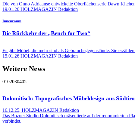
Die von Onno Adriaanse entwickelte Oberflächenserie Dawn Kitchens 
19.01.26
HOLZMAGAZIN Redaktion
Innenraum
Die Rückkehr der „Bench for Two“
Es gibt Möbel, die mehr sind als Gebrauchsgegenstände. Sie erzähle
15.01.26
HOLZMAGAZIN Redaktion
Weitere News
01
02
03
04
05
Dolomitisch: Topografisches Möbeldesign aus Südtiro
16.12.25
,
HOLZMAGAZIN Redaktion
Das Bozner Studio Dolomitisch präsentierte auf der renommierten Pl
verbindet.