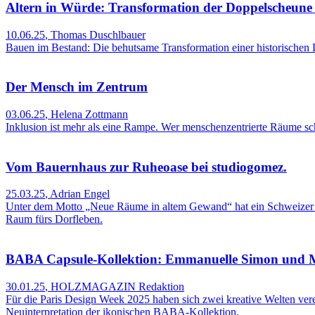
Altern in Würde: Transformation der Doppelscheun
10.06.25
,
Thomas Duschlbauer
Bauen im Bestand: Die behutsame Transformation einer historischen
Der Mensch im Zentrum
03.06.25
,
Helena Zottmann
Inklusion ist mehr als eine Rampe. Wer menschenzentrierte Räume scha
Vom Bauernhaus zur Ruheoase bei studiogomez.
25.03.25
,
Adrian Engel
Unter dem Motto „Neue Räume in altem Gewand“ hat ein Schweizer Arc
Raum fürs Dorfleben.
BABA Capsule-Kollektion: Emmanuelle Simon und Mi
30.01.25
,
HOLZMAGAZIN Redaktion
Für die Paris Design Week 2025 haben sich zwei kreative Welten ver
Neuinterpretation der ikonischen BABA-Kollektion.