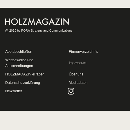
Aus Häusern werden
Häuser
27.10.25
,
CLAUDIA STIEGLECKER
@ 2025 by FORA Strategy and Communications
Die Statik zählt
Abo abschließen
Firmenverzeichnis
21.10.25
,
CLAUDIA STIEGLECKER
Wettbewerbe und
Impressum
Ausschreibungen
HOLZMAGAZIN ePaper
Über uns
Ein Haus zum
Datenschutzerklärung
Mediadaten
Zusammenstecken
Newsletter
07.10.25
,
CLAUDIA STIEGLECKER
Flammschutzlösungen für
Holzfassaden