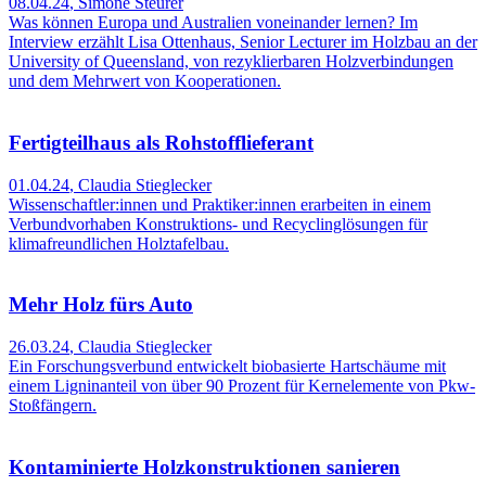
08.04.24
,
Simone Steurer
Was können Europa und Australien voneinander lernen? Im
Interview erzählt Lisa Ottenhaus, Senior Lecturer im Holzbau an der
University of Queensland, von rezyklierbaren Holzverbindungen
und dem Mehrwert von Kooperationen.
Fertigteilhaus als Rohstofflieferant
01.04.24
,
Claudia Stieglecker
Wissenschaftler:innen und Praktiker:innen erarbeiten in einem
Verbundvorhaben Konstruktions- und Recyclinglösungen für
klimafreundlichen Holztafelbau.
Mehr Holz fürs Auto
26.03.24
,
Claudia Stieglecker
Ein Forschungsverbund entwickelt biobasierte Hartschäume mit
einem Ligninanteil von über 90 Prozent für Kernelemente von Pkw-
Stoßfängern.
Kontaminierte Holzkonstruktionen sanieren