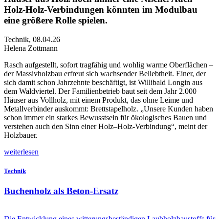
Holz-Holz-Verbindungen könnten im Modulbau
eine größere Rolle spielen.
Technik
,
08.04.26
Helena Zottmann
R
asch aufgestellt, sofort tragfähig und wohlig warme Oberflächen –
der Massivholzbau erfreut sich wachsender Beliebtheit. Einer, der
sich damit schon Jahrzehnte beschäftigt, ist Willibald Longin aus
dem Waldviertel. Der Familienbetrieb baut seit dem Jahr 2.000
Häuser aus Vollholz, mit einem Produkt, das ohne Leime und
Metallverbinder auskommt: Brettstapelholz. „Unsere Kunden haben
schon immer ein starkes Bewusstsein für ökologisches Bauen und
verstehen auch den Sinn einer Holz–Holz-Verbindung“, meint der
Holzbauer.
weiterlesen
Technik
Buchenholz als Beton-Ersatz
Die Entwicklung eines witterungsbeständigen Laubholzbaustoffs für