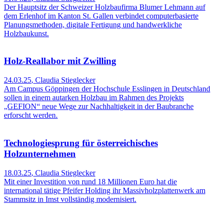
Der Hauptsitz der Schweizer Holzbaufirma Blumer Lehmann auf
dem Erlenhof im Kanton St. Gallen verbindet computerbasierte
Planungsmethoden, digitale Fertigung und handwerkliche
Holzbaukunst.
Holz-Reallabor mit Zwilling
24.03.25
,
Claudia Stieglecker
Am Campus Göppingen der Hochschule Esslingen in Deutschland
sollen in einem autarken Holzbau im Rahmen des Projekts
„GEFION“ neue Wege zur Nachhaltigkeit in der Baubranche
erforscht werden.
Technologiesprung für österreichisches
Holzunternehmen
18.03.25
,
Claudia Stieglecker
Mit einer Investition von rund 18 Millionen Euro hat die
international tätige Pfeifer Holding ihr Massivholzplattenwerk am
Stammsitz in Imst vollständig modernisiert.