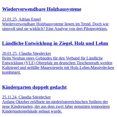
Wiederverwendbare Holzbausysteme
21.01.25
,
Adrian Engel
Wiederverwendbare Holzbausysteme liegen im Trend. Doch wie
sinnvoll sind sie wirklich? Eine Analyse von drei Pilotprojekten.
Ländliche Entwicklung in Ziegel, Holz und Lehm
20.01.25
,
Claudia Stieglecker
Beim Neubau eines Gebäudes für den Verband für Ländliche
Entwicklung (VLE) Oberpfalz im deutschen Tirschenreuth werden
Kaltziegel und gefüllte Mauerziegeln mit Holz-Lehm-Massivdecken
kombiniert.
Kindergarten doppelt gedacht
25.11.24
,
Claudia Stieglecker
Anfang Oktober eröffnete im niederösterreichischen Spillern der
neue Kindergarten, der aus dem zwei Jahre genutzten temporären
Kindergartengebäude gebaut wurde.