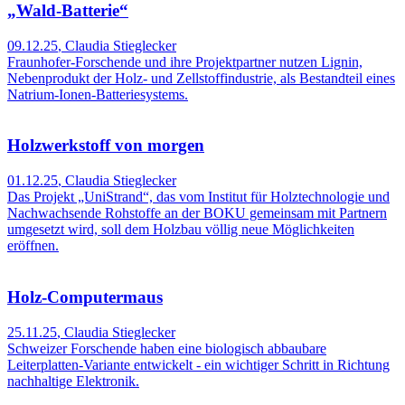
„Wald-Batterie“
09.12.25
,
Claudia Stieglecker
Fraunhofer-Forschende und ihre Projektpartner nutzen Lignin,
Nebenprodukt der Holz- und Zellstoffindustrie, als Bestandteil eines
Natrium-Ionen-Batteriesystems.
Holzwerkstoff von morgen
01.12.25
,
Claudia Stieglecker
Das Projekt „UniStrand“, das vom Institut für Holztechnologie und
Nachwachsende Rohstoffe an der BOKU gemeinsam mit Partnern
umgesetzt wird, soll dem Holzbau völlig neue Möglichkeiten
eröffnen.
Holz-Computermaus
25.11.25
,
Claudia Stieglecker
Schweizer Forschende haben eine biologisch abbaubare
Leiterplatten-Variante entwickelt - ein wichtiger Schritt in Richtung
nachhaltige Elektronik.