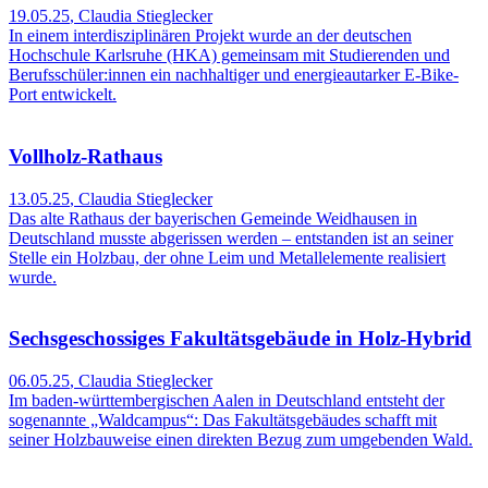
19.05.25
,
Claudia Stieglecker
In einem interdisziplinären Projekt wurde an der deutschen
Hochschule Karlsruhe (HKA) gemeinsam mit Studierenden und
Berufsschüler:innen ein nachhaltiger und energieautarker E-Bike-
Port entwickelt.
Vollholz-Rathaus
13.05.25
,
Claudia Stieglecker
Das alte Rathaus der bayerischen Gemeinde Weidhausen in
Deutschland musste abgerissen werden – entstanden ist an seiner
Stelle ein Holzbau, der ohne Leim und Metallelemente realisiert
wurde.
Sechsgeschossiges Fakultätsgebäude in Holz-Hybrid
06.05.25
,
Claudia Stieglecker
Im baden-württembergischen Aalen in Deutschland entsteht der
sogenannte „Waldcampus“: Das Fakultätsgebäudes schafft mit
seiner Holzbauweise einen direkten Bezug zum umgebenden Wald.