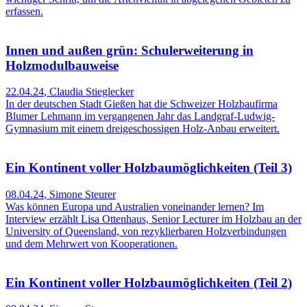
erfassen.
Innen und außen grün: Schulerweiterung in
Holzmodulbauweise
22.04.24
,
Claudia Stieglecker
In der deutschen Stadt Gießen hat die Schweizer Holzbaufirma
Blumer Lehmann im vergangenen Jahr das Landgraf-Ludwig-
Gymnasium mit einem dreigeschossigen Holz-Anbau erweitert.
Ein Kontinent voller Holzbaumöglichkeiten (Teil 3)
08.04.24
,
Simone Steurer
Was können Europa und Australien voneinander lernen? Im
Interview erzählt Lisa Ottenhaus, Senior Lecturer im Holzbau an der
University of Queensland, von rezyklierbaren Holzverbindungen
und dem Mehrwert von Kooperationen.
Ein Kontinent voller Holzbaumöglichkeiten (Teil 2)