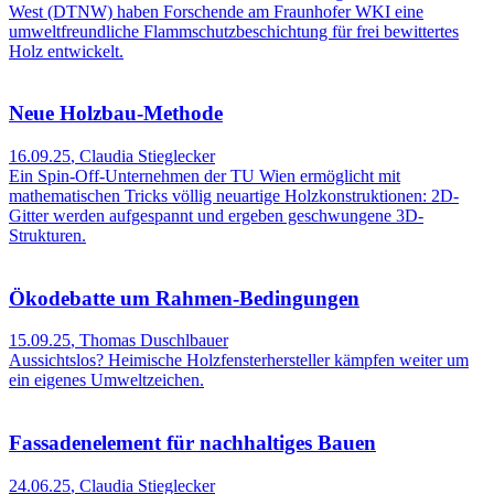
West (DTNW) haben Forschende am Fraunhofer WKI eine
umweltfreundliche Flammschutzbeschichtung für frei bewittertes
Holz entwickelt.
Neue Holzbau-Methode
16.09.25
,
Claudia Stieglecker
Ein Spin-Off-Unternehmen der TU Wien ermöglicht mit
mathematischen Tricks völlig neuartige Holzkonstruktionen: 2D-
Gitter werden aufgespannt und ergeben geschwungene 3D-
Strukturen.
Ökodebatte um Rahmen-Bedingungen
15.09.25
,
Thomas Duschlbauer
Aussichtslos? Heimische Holzfensterhersteller kämpfen weiter um
ein eigenes Umweltzeichen.
Fassadenelement für nachhaltiges Bauen
24.06.25
,
Claudia Stieglecker