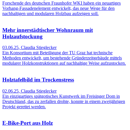
Forschende des deutschen Fraunhofer WKI haben ein neuartiges
Vorhang-Fassadenelement entwickelt, das neue Wege für den
nachhaltigen und modularen Holzbau aufzeigen soll.
Mehr innerstädtischer Wohnraum mit
Holzaufstockung
03.06.25
,
Claudia Stieglecker
Ein Konsortium mit Beteiligung der TU Graz hat technische
Methoden entwickelt, um bestehende Gründerzeitgebäude mittels
modularer Holzkonstruktionen auf nachhaltige Weise aufzustocken.
Holztafelbild im Trockenstress
02.06.25
,
Claudia Stieglecker
Ein einzigartiges spätgotisches Kunstwerk im Freisinger Dom in
Deutschland, das zu zerfallen drohte, konnte in einem zweijährigen
Projekt gerettet werden.
E-Bike-Port aus Holz