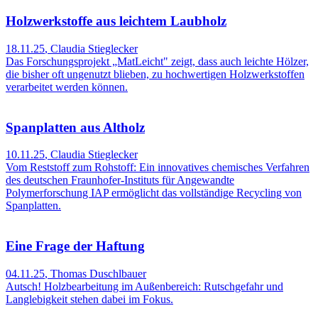
Holzwerkstoffe aus leichtem Laubholz
18.11.25
,
Claudia Stieglecker
Das Forschungsprojekt „MatLeicht" zeigt, dass auch leichte Hölzer,
die bisher oft ungenutzt blieben, zu hochwertigen Holzwerkstoffen
verarbeitet werden können.
Spanplatten aus Altholz
10.11.25
,
Claudia Stieglecker
Vom Reststoff zum Rohstoff: Ein innovatives chemisches Verfahren
des deutschen Fraunhofer-Instituts für Angewandte
Polymerforschung IAP ermöglicht das vollständige Recycling von
Spanplatten.
Eine Frage der Haftung
04.11.25
,
Thomas Duschlbauer
Autsch! Holzbearbeitung im Außenbereich: Rutschgefahr und
Langlebigkeit stehen dabei im Fokus.