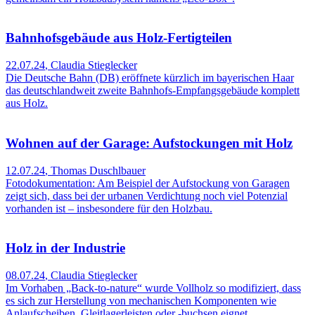
Bahnhofsgebäude aus Holz-Fertigteilen
22.07.24
,
Claudia Stieglecker
Die Deutsche Bahn (DB) eröffnete kürzlich im bayerischen Haar
das deutschlandweit zweite Bahnhofs-Empfangsgebäude komplett
aus Holz.
Wohnen auf der Garage: Aufstockungen mit Holz
12.07.24
,
Thomas Duschlbauer
Fotodokumentation: Am Beispiel der Aufstockung von Garagen
zeigt sich, dass bei der urbanen Verdichtung noch viel Potenzial
vorhanden ist – insbesondere für den Holzbau.
Holz in der Industrie
08.07.24
,
Claudia Stieglecker
Im Vorhaben „Back-to-nature“ wurde Vollholz so modifiziert, dass
es sich zur Herstellung von mechanischen Komponenten wie
Anlaufscheiben, Gleitlagerleisten oder -buchsen eignet.