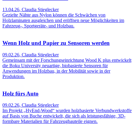
13.04.26
,
Claudia Stieglecker
Gezielte Nähte aus Nylon können die Schwächen von
Holzlaminaten ausgleichen und eröffnen neue Möglichkeiten im
Fahrzeug-, Sportgeräte- und Holzbau.
Wenn Holz und Papier zu Sensoren werden
09.02.26
,
Claudia Stieglecker
Gemeinsam mit der Forschungseinrichtung Wood K plus entwickelt
die Boku University neuartige, biobasierte Sensoren für
Anwendungen im Holzbau, in der Mobilität sowie in der
Produktion.
Holz fürs Auto
09.02.26
,
Claudia Stieglecker
Im Projekt „HyEnd-Wood“ wurden holzbasierte Verbundwerkstoffe
auf Basis von Buche entwickelt, die sich als leistungsfähige, 3D-
formbare Materialien für Fahrzeugbauteile eignen.