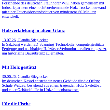
Forschende des deutschen Fraunhofer WKI haben gemeinsam mit
Industriepartnern eine hochfeuerhemmende Holz-Trockenbauwand
mit einer Feuerwiderstandsdauer von mindestens 60 Minuten
entwickelt.
Holzvertäfelung in altem Glanz
13.07.26
,
Claudia Stieglecker
In Salzburg werden 3D-Scanning-Technologie, computergestützte
Fertigung und nachhaltige Holzfaser-Verbundmaterialien eingesetzt,
um historische Bausubstanz zu erhalten.
Mit Holz gestützt
30.06.26
,
Claudia Stieglecker
Im deutschen Kassel entsteht ein neues Gebäude für die Offene
Schule Waldau, bestehend aus einem tragenden Holz-Skelettbau
und einer Gebäudehülle in Holzrahmenbauweise.
Für die Fische