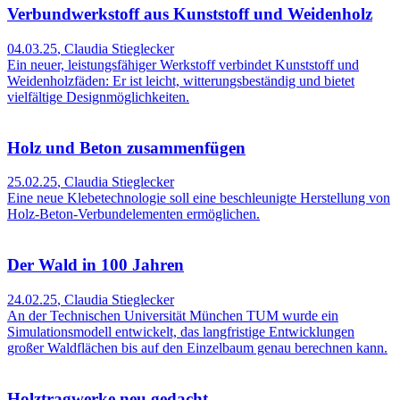
Verbundwerkstoff aus Kunststoff und Weidenholz
04.03.25
,
Claudia Stieglecker
Ein neuer, leistungsfähiger Werkstoff verbindet Kunststoff und
Weidenholzfäden: Er ist leicht, witterungsbeständig und bietet
vielfältige Designmöglichkeiten.
Holz und Beton zusammenfügen
25.02.25
,
Claudia Stieglecker
Eine neue Klebetechnologie soll eine beschleunigte Herstellung von
Holz-Beton-Verbundelementen ermöglichen.
Der Wald in 100 Jahren
24.02.25
,
Claudia Stieglecker
An der Technischen Universität München TUM wurde ein
Simulationsmodell entwickelt, das langfristige Entwicklungen
großer Waldflächen bis auf den Einzelbaum genau berechnen kann.
Holztragwerke neu gedacht