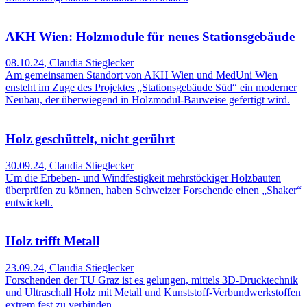
AKH Wien: Holzmodule für neues Stationsgebäude
08.10.24
,
Claudia Stieglecker
Am gemeinsamen Standort von AKH Wien und MedUni Wien
ensteht im Zuge des Projektes „Stationsgebäude Süd“ ein moderner
Neubau, der überwiegend in Holzmodul-Bauweise gefertigt wird.
Holz geschüttelt, nicht gerührt
30.09.24
,
Claudia Stieglecker
Um die Erbeben- und Windfestigkeit mehrstöckiger Holzbauten
überprüfen zu können, haben Schweizer Forschende einen „Shaker“
entwickelt.
Holz trifft Metall
23.09.24
,
Claudia Stieglecker
Forschenden der TU Graz ist es gelungen, mittels 3D-Drucktechnik
und Ultraschall Holz mit Metall und Kunststoff-Verbundwerkstoffen
extrem fest zu verbinden.