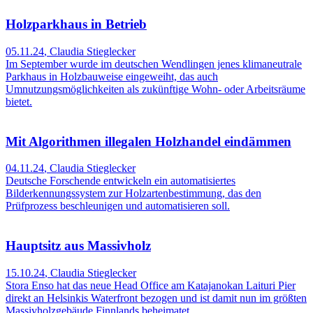
Holzparkhaus in Betrieb
05.11.24
,
Claudia Stieglecker
Im September wurde im deutschen Wendlingen jenes klimaneutrale
Parkhaus in Holzbauweise eingeweiht, das auch
Umnutzungsmöglichkeiten als zukünftige Wohn- oder Arbeitsräume
bietet.
Mit Algorithmen illegalen Holzhandel eindämmen
04.11.24
,
Claudia Stieglecker
Deutsche Forschende entwickeln ein automatisiertes
Bilderkennungssystem zur Holzartenbestimmung, das den
Prüfprozess beschleunigen und automatisieren soll.
Hauptsitz aus Massivholz
15.10.24
,
Claudia Stieglecker
Stora Enso hat das neue Head Office am Katajanokan Laituri Pier
direkt an Helsinkis Waterfront bezogen und ist damit nun im größten
Massivholzgebäude Finnlands beheimatet.