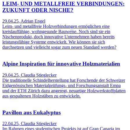
LEIM- UND METALLFREIE VERBINDUNGEN:
ZUKUNFT ODER NISCHE?
29.04.25
,
Adrian Engel
Leim- und metallfreie Holzverbindungen ermöglichen eine
kreislauffähige, wohngesunde Bauweise. Noch sind sie ein
Nischenprodukt, doch innovative Unternehmen haben bereits
leistungsfähige Systeme entwickelt. Wie können sie sich
durchsetzen und vielleicht sogar zum neuen Standard werden?
Alpine Inspiration für innovative Holzmaterialien
29.04.25
,
Claudia Stieglecker
Die traditionelle Schindelherstellung hat Forschende der Schweizer
Eidgenössischen Materialprüfungs- und Forschungsanstalt Empa
und der ETH Zürich dazu angeregt, neuartige Holzwerkstoffplatten
aus gespaltenen Holzstäben zu entwickeln.
Pavillon aus Eukalyptus
22.04.25
,
Claudia Stieglecker
Im Rahmen eines studentischen Projekts ist auf Gran Canaria im