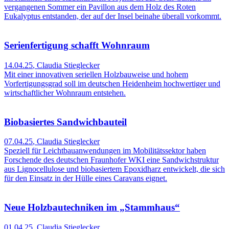
vergangenen Sommer ein Pavillon aus dem Holz des Roten
Eukalyptus entstanden, der auf der Insel beinahe überall vorkommt.
Serienfertigung schafft Wohnraum
14.04.25
,
Claudia Stieglecker
Mit einer innovativen seriellen Holzbauweise und hohem
Vorfertigungsgrad soll im deutschen Heidenheim hochwertiger und
wirtschaftlicher Wohnraum entstehen.
Biobasiertes Sandwichbauteil
07.04.25
,
Claudia Stieglecker
Speziell für Leichtbauanwendungen im Mobilitätssektor haben
Forschende des deutschen Fraunhofer WKI eine Sandwichstruktur
aus Lignocellulose und biobasiertem Epoxidharz entwickelt, die sich
für den Einsatz in der Hülle eines Caravans eignet.
Neue Holzbautechniken im „Stammhaus“
01.04.25
,
Claudia Stieglecker