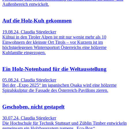
Außenbereich entwickelt.
Auf die Holz-Kuh gekommen
19.08.24
,
Claudia Stieglecker
Kühtai in den Tiroler Alpen ist mit nur wenig mehr als 10
Einwohnern der kleinste Ort Tirols – vor Kurzem ist im
höchstgelegenen Wintersportort Österreichs eine hölzerne
Kuhfamilie eingezogen.
Ein Holz-Notenband für die Weltausstellung
05.08.24
,
Claudia Stieglecker
Bei der „Expo 2025“ im japanischen Osaka wird eine hölzerne
Spiralskulptur die Fassade des Österreich-Pavillons zieren.
Geschoben, nicht gestapelt
30.07.24
,
Claudia Stieglecker
Die Hochschule für Technik Stuttgart und Züblin Timber entwickeln
gemeinsam ein Holzbausystem namens „Eco-Box“.