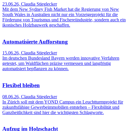
23.06.26
,
Claudia Stieglecker
Mit dem New Sydney Fish Market hat die Regierung von New
South Wales in Australien nicht nur ein Vorzeigeprojekt für die
Förderung von Tourismus und Fischereiindustrie, sondern auch ein
ikonisches Holzbauwerk geschaffen.
Automatisierte Aufforstung
15.06.26
,
Claudia Stieglecker
Im deutschen Bundesland Bayern werden innovative Verfahren
getestet, um Waldflächen präzise vermessen und langfristig
automatisiert bepflanzen zu können.
Flexibel bleiben
08.06.26
,
Claudia Stieglecker
In Zürich soll mit dem YOND Campus ein Leuchtturmprojekt für
zukunftsfähige Gewerbeimmobilien entstehen – Flexibilität und
Ganzheitlichkeit sind hier die wichtigsten Schlagworte.
Aufzug im Holzschacht