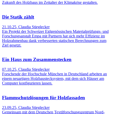
Zukunft des Holzbaus im Zeitalter der Klimakrise gestalten.
Die Statik zählt
21.10.25
,
Claudia Stieglecker
Ein Projekt der Schweizer Eidgenössischen Materialprüfungs- und
Forschungsanstalt Empa mit Partnern hat sich mehr Effizienz im
Holzrahmenbau dank verbesserten statischen Berechnungen zum
Ziel gesetzt.
Ein Haus zum Zusammenstecken
07.10.25
,
Claudia Stieglecker
Forschende der Hochschule München in Deutschland arbeiten an
einem neuartigen Holzbaustecksystem, mit dem sich Häuser am
Computer konfigurieren lassen.
Flammschutzlösungen für Holzfassaden
23.09.25
,
Claudia Stieglecker
Gemeinsam mit dem Deutschen Textilforschungszentrum Nord-