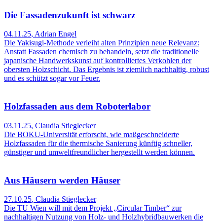
Die Fassadenzukunft ist schwarz
04.11.25
,
Adrian Engel
Die Yakisugi-Methode verleiht alten Prinzipien neue Relevanz:
Anstatt Fassaden chemisch zu behandeln, setzt die traditionelle
japanische Handwerkskunst auf kontrolliertes Verkohlen der
obersten Holzschicht. Das Ergebnis ist ziemlich nachhaltig, robust
und es schützt sogar vor Feuer.
Holzfassaden aus dem Roboterlabor
03.11.25
,
Claudia Stieglecker
Die BOKU-Universität erforscht, wie maßgeschneiderte
Holzfassaden für die thermische Sanierung künftig schneller,
günstiger und umweltfreundlicher hergestellt werden können.
Aus Häusern werden Häuser
27.10.25
,
Claudia Stieglecker
Die TU Wien will mit dem Projekt „Circular Timber“ zur
nachhaltigen Nutzung von Holz- und Holzhybridbauwerken die