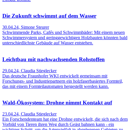
Die Zukunft schwimmt auf dem Wasser
30.04.24
,
Simone Steurer
Schwimmende Parks, Cafés und Schwimmbäder: Mit einem neuen
Schwimmersystem und geringgewichtigen Holzbauten könnten bald
unterschiedlichste Gebäude auf Wasser entstehen.
Leichtbau mit nachwachsenden Rohstoffen
29.04.24
,
Claudia Stieglecker
Das deutsche Fraunhofer WKI entwickelt gemeinsam mit
Forschungs- und Industriepartnern ein holzfaserbasiertes Formteil,
das mit einem Formteilautomaten hergestellt werden kann.
Wald-Ökosystem: Drohne nimmt Kontakt auf
23.04.24
,
Claudia Stieglecker
Ein Forschendenteam hat eine Drohne entwickelt, die sich nach dem
Vorbild von Tieren ihren Weg durch Geäst bahnen kann - ein
wichtiger Schritt, um die Artenvielfalt in abgelegenen Gebieten zu