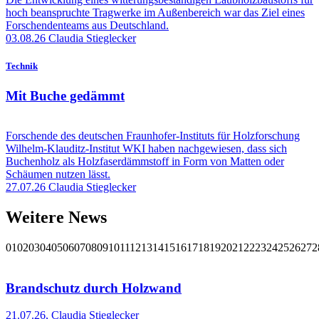
hoch beanspruchte Tragwerke im Außenbereich war das Ziel eines
Forschendenteams aus Deutschland.
03.08.26
Claudia Stieglecker
Technik
Mit Buche gedämmt
Forschende des deutschen Fraunhofer-Instituts für Holzforschung
Wilhelm-Klauditz-Institut WKI haben nachgewiesen, dass sich
Buchenholz als Holzfaserdämmstoff in Form von Matten oder
Schäumen nutzen lässt.
27.07.26
Claudia Stieglecker
Weitere News
01
02
03
04
05
06
07
08
09
10
11
12
13
14
15
16
17
18
19
20
21
22
23
24
25
26
27
2
Brandschutz durch Holzwand
21.07.26
,
Claudia Stieglecker