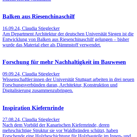
Balken aus Riesenchinaschilf
16.09.24
,
Claudia Stieglecker
Am Department Architektur der deutschen Universität Siegen ist die
Entwicklung von Balken aus Riesenchinaschilf gelungen – bisher
wurde das Material eher als Dämmstoff verwendet.
Forschung für mehr Nachhaltigkeit im Bauwesen
09.09.24
,
Claudia Stieglecker
Wissenschaftler:innen der Universität Stuttgart arbeiten in drei neuen
Forschungsverbünden daran, Architektur, Konstruktion und
Digitalisierung zusammenzubringen.
Inspiration Kiefernrinde
27.08.24
,
Claudia Stieglecker
Nach dem Vorbild der Kanarischen Kiefernrinde, deren
mehrschichtige Struktur sie vor Waldbränden schützt, haben
Forschende eine Holzbeschichtung für Holzbauteile im Innen- und