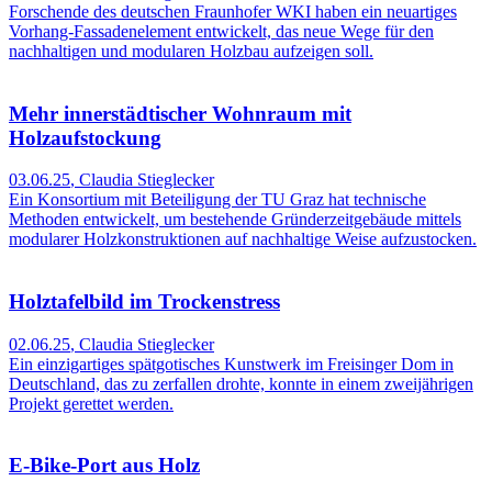
Forschende des deutschen Fraunhofer WKI haben ein neuartiges
Vorhang-Fassadenelement entwickelt, das neue Wege für den
nachhaltigen und modularen Holzbau aufzeigen soll.
Mehr innerstädtischer Wohnraum mit
Holzaufstockung
03.06.25
,
Claudia Stieglecker
Ein Konsortium mit Beteiligung der TU Graz hat technische
Methoden entwickelt, um bestehende Gründerzeitgebäude mittels
modularer Holzkonstruktionen auf nachhaltige Weise aufzustocken.
Holztafelbild im Trockenstress
02.06.25
,
Claudia Stieglecker
Ein einzigartiges spätgotisches Kunstwerk im Freisinger Dom in
Deutschland, das zu zerfallen drohte, konnte in einem zweijährigen
Projekt gerettet werden.
E-Bike-Port aus Holz