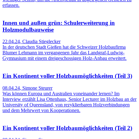
erfassen.
Innen und außen grün: Schulerweiterung in
Holzmodulbauweise
22.04.24
,
Claudia Stieglecker
In der deutschen Stadt Gießen hat die Schweizer Holzbaufirma
Blumer Lehmann im vergangenen Jahr das Landgraf-Ludwig-
Gymnasium mit einem dreigeschossigen Holz-Anbau erweitert.
Ein Kontinent voller Holzbaumöglichkeiten (Teil 3)
08.04.24
,
Simone Steurer
Was können Europa und Australien voneinander lernen? Im
Interview erzählt Lisa Ottenhaus, Senior Lecturer im Holzbau an der
University of Queensland, von rezyklierbaren Holzverbindungen
und dem Mehrwert von Kooperationen.
Ein Kontinent voller Holzbaumöglichkeiten (Teil 2)