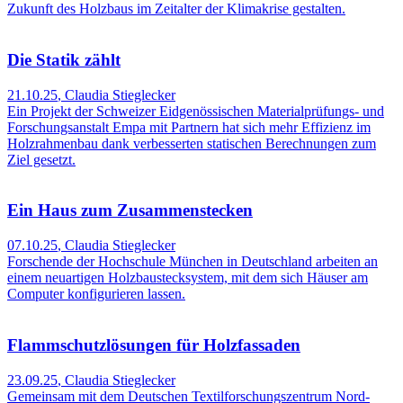
Zukunft des Holzbaus im Zeitalter der Klimakrise gestalten.
Die Statik zählt
21.10.25
,
Claudia Stieglecker
Ein Projekt der Schweizer Eidgenössischen Materialprüfungs- und
Forschungsanstalt Empa mit Partnern hat sich mehr Effizienz im
Holzrahmenbau dank verbesserten statischen Berechnungen zum
Ziel gesetzt.
Ein Haus zum Zusammenstecken
07.10.25
,
Claudia Stieglecker
Forschende der Hochschule München in Deutschland arbeiten an
einem neuartigen Holzbaustecksystem, mit dem sich Häuser am
Computer konfigurieren lassen.
Flammschutzlösungen für Holzfassaden
23.09.25
,
Claudia Stieglecker
Gemeinsam mit dem Deutschen Textilforschungszentrum Nord-