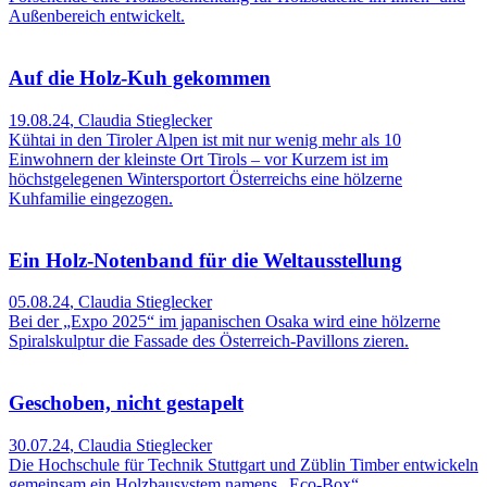
Außenbereich entwickelt.
Auf die Holz-Kuh gekommen
19.08.24
,
Claudia Stieglecker
Kühtai in den Tiroler Alpen ist mit nur wenig mehr als 10
Einwohnern der kleinste Ort Tirols – vor Kurzem ist im
höchstgelegenen Wintersportort Österreichs eine hölzerne
Kuhfamilie eingezogen.
Ein Holz-Notenband für die Weltausstellung
05.08.24
,
Claudia Stieglecker
Bei der „Expo 2025“ im japanischen Osaka wird eine hölzerne
Spiralskulptur die Fassade des Österreich-Pavillons zieren.
Geschoben, nicht gestapelt
30.07.24
,
Claudia Stieglecker
Die Hochschule für Technik Stuttgart und Züblin Timber entwickeln
gemeinsam ein Holzbausystem namens „Eco-Box“.