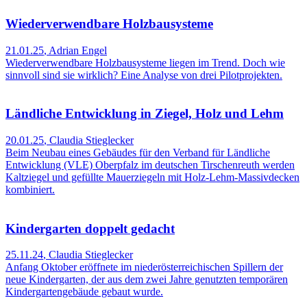
Wiederverwendbare Holzbausysteme
21.01.25
,
Adrian Engel
Wiederverwendbare Holzbausysteme liegen im Trend. Doch wie
sinnvoll sind sie wirklich? Eine Analyse von drei Pilotprojekten.
Ländliche Entwicklung in Ziegel, Holz und Lehm
20.01.25
,
Claudia Stieglecker
Beim Neubau eines Gebäudes für den Verband für Ländliche
Entwicklung (VLE) Oberpfalz im deutschen Tirschenreuth werden
Kaltziegel und gefüllte Mauerziegeln mit Holz-Lehm-Massivdecken
kombiniert.
Kindergarten doppelt gedacht
25.11.24
,
Claudia Stieglecker
Anfang Oktober eröffnete im niederösterreichischen Spillern der
neue Kindergarten, der aus dem zwei Jahre genutzten temporären
Kindergartengebäude gebaut wurde.