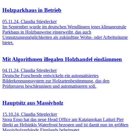
Holzparkhaus in Betrieb
05.11.24
,
Claudia Stieglecker
Im September wurde im deutschen Wendlingen jenes klimaneutrale
Parkhaus in Holzbauweise eingeweiht, das auch
Umnutzungsmöglichkeiten als zukünftige Wohn- oder Arbeitsräume
bietet.
Mit Algorithmen illegalen Holzhandel eindämmen
04.11.24
,
Claudia Stieglecker
Deutsche Forschende entwickeln ein automatisiertes
Bilderkennungssystem zur Holzartenbestimmung, das den
Prüfprozess beschleunigen und automatisieren soll.
Hauptsitz aus Massivholz
15.10.24
,
Claudia Stieglecker
Stora Enso hat das neue Head Office am Katajanokan Laituri Pier
direkt an Helsinkis Waterfront bezogen und ist damit nun im größten
Massivholzgebäude Finnlands beheimatet.