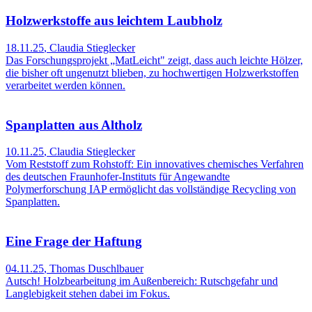
Holzwerkstoffe aus leichtem Laubholz
18.11.25
,
Claudia Stieglecker
Das Forschungsprojekt „MatLeicht" zeigt, dass auch leichte Hölzer,
die bisher oft ungenutzt blieben, zu hochwertigen Holzwerkstoffen
verarbeitet werden können.
Spanplatten aus Altholz
10.11.25
,
Claudia Stieglecker
Vom Reststoff zum Rohstoff: Ein innovatives chemisches Verfahren
des deutschen Fraunhofer-Instituts für Angewandte
Polymerforschung IAP ermöglicht das vollständige Recycling von
Spanplatten.
Eine Frage der Haftung
04.11.25
,
Thomas Duschlbauer
Autsch! Holzbearbeitung im Außenbereich: Rutschgefahr und
Langlebigkeit stehen dabei im Fokus.