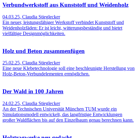
Verbundwerkstoff aus Kunststoff und Weidenholz
04.03.25
,
Claudia Stieglecker
Ein neuer, leistungsfähiger Werkstoff verbindet Kunststoff und
Weidenholzfäden: Er ist leicht, witterungsbeständig und bietet
vielfältige Designmöglichkeiten.
Holz und Beton zusammenfügen
25.02.25
,
Claudia Stieglecker
Eine neue Klebetechnologie soll eine beschleunigte Herstellung von
Holz-Beton-Verbundelementen ermöglichen.
Der Wald in 100 Jahren
24.02.25
,
Claudia Stieglecker
An der Technischen Universität München TUM wurde ein
Simulationsmodell entwickelt, das langfristige Entwicklungen
großer Waldflächen bis auf den Einzelbaum genau berechnen kann.
Holztragwerke neu gedacht