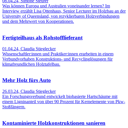
08.04.24
,
Simone Steurer
Was können Europa und Australien voneinander lernen? Im
Interview erzählt Lisa Ottenhaus, Senior Lecturer im Holzbau an der
University of Queensland, von rezyklierbaren Holzverbindungen
und dem Mehrwert von Kooperationen.
Fertigteilhaus als Rohstofflieferant
01.04.24
,
Claudia Stieglecker
Wissenschaftler:innen und Praktiker:innen erarbeiten in einem
Verbundvorhaben Konstruktions- und Recyclinglösungen für
klimafreundlichen Holztafelbau.
Mehr Holz fürs Auto
26.03.24
,
Claudia Stieglecker
Ein Forschungsverbund entwickelt biobasierte Hartschäume mit
einem Ligninanteil von über 90 Prozent für Kernelemente von Pkw-
Stoßfängern.
Kontaminierte Holzkonstruktionen sanieren