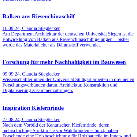
Balken aus Riesenchinaschilf
16.09.24
,
Claudia Stieglecker
Am Department Architektur der deutschen Universität Siegen ist die
Entwicklung von Balken aus Riesenchinaschilf gelungen – bisher
wurde das Material eher als Dämmstoff verwendet.
Forschung für mehr Nachhaltigkeit im Bauwesen
09.09.24
,
Claudia Stieglecker
Wissenschaftler:innen der Universität Stuttgart arbeiten in drei neuen
Forschungsverbünden daran, Architektur, Konstruktion und
Digitalisierung zusammenzubringen.
Inspiration Kiefernrinde
27.08.24
,
Claudia Stieglecker
Nach dem Vorbild der Kanarischen Kiefernrinde, deren
mehrschichtige Struktur sie vor Waldbränden schützt, haben
Forschende eine Holzbeschichtung für Holzbauteile im Innen- und