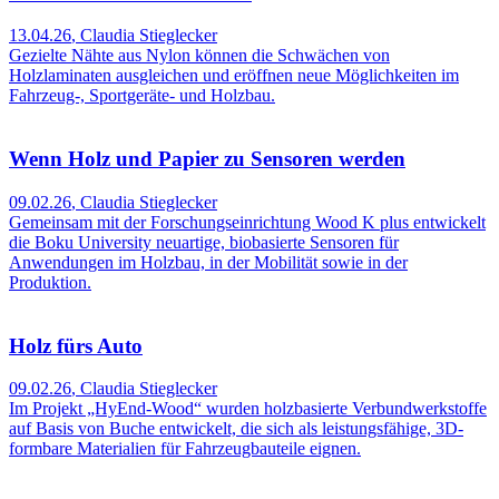
13.04.26
,
Claudia Stieglecker
Gezielte Nähte aus Nylon können die Schwächen von
Holzlaminaten ausgleichen und eröffnen neue Möglichkeiten im
Fahrzeug-, Sportgeräte- und Holzbau.
Wenn Holz und Papier zu Sensoren werden
09.02.26
,
Claudia Stieglecker
Gemeinsam mit der Forschungseinrichtung Wood K plus entwickelt
die Boku University neuartige, biobasierte Sensoren für
Anwendungen im Holzbau, in der Mobilität sowie in der
Produktion.
Holz fürs Auto
09.02.26
,
Claudia Stieglecker
Im Projekt „HyEnd-Wood“ wurden holzbasierte Verbundwerkstoffe
auf Basis von Buche entwickelt, die sich als leistungsfähige, 3D-
formbare Materialien für Fahrzeugbauteile eignen.