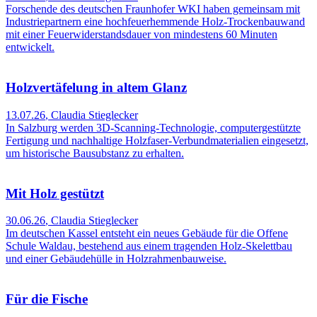
Forschende des deutschen Fraunhofer WKI haben gemeinsam mit
Industriepartnern eine hochfeuerhemmende Holz-Trockenbauwand
mit einer Feuerwiderstandsdauer von mindestens 60 Minuten
entwickelt.
Holzvertäfelung in altem Glanz
13.07.26
,
Claudia Stieglecker
In Salzburg werden 3D-Scanning-Technologie, computergestützte
Fertigung und nachhaltige Holzfaser-Verbundmaterialien eingesetzt,
um historische Bausubstanz zu erhalten.
Mit Holz gestützt
30.06.26
,
Claudia Stieglecker
Im deutschen Kassel entsteht ein neues Gebäude für die Offene
Schule Waldau, bestehend aus einem tragenden Holz-Skelettbau
und einer Gebäudehülle in Holzrahmenbauweise.
Für die Fische