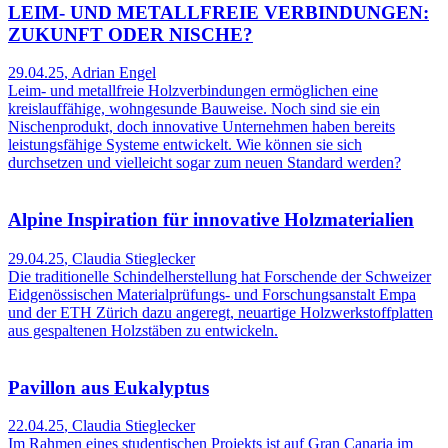
LEIM- UND METALLFREIE VERBINDUNGEN:
ZUKUNFT ODER NISCHE?
29.04.25
,
Adrian Engel
Leim- und metallfreie Holzverbindungen ermöglichen eine
kreislauffähige, wohngesunde Bauweise. Noch sind sie ein
Nischenprodukt, doch innovative Unternehmen haben bereits
leistungsfähige Systeme entwickelt. Wie können sie sich
durchsetzen und vielleicht sogar zum neuen Standard werden?
Alpine Inspiration für innovative Holzmaterialien
29.04.25
,
Claudia Stieglecker
Die traditionelle Schindelherstellung hat Forschende der Schweizer
Eidgenössischen Materialprüfungs- und Forschungsanstalt Empa
und der ETH Zürich dazu angeregt, neuartige Holzwerkstoffplatten
aus gespaltenen Holzstäben zu entwickeln.
Pavillon aus Eukalyptus
22.04.25
,
Claudia Stieglecker
Im Rahmen eines studentischen Projekts ist auf Gran Canaria im