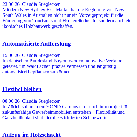
23.06.26
,
Claudia Stieglecker
Mit dem New Sydney Fish Market hat die Regierung von New
South Wales in Australien nicht nur ein Vorzeigeprojekt für die
Förderung von Tourismus und Fischereiindustrie, sondern auch ein
ikonisches Holzbauwerk geschaffen.
Automatisierte Aufforstung
15.06.26
,
Claudia Stieglecker
Im deutschen Bundesland Bayern werden innovative Verfahren
getestet, um Waldflächen präzise vermessen und langfristig
automatisiert bepflanzen zu können.
Flexibel bleiben
08.06.26
,
Claudia Stieglecker
In Zürich soll mit dem YOND Campus ein Leuchtturmprojekt für
zukunftsfähige Gewerbeimmobilien entstehen – Flexibilität und
Ganzheitlichkeit sind hier die wichtigsten Schlagworte.
Aufzug im Holzschacht