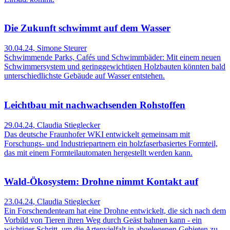
Die Zukunft schwimmt auf dem Wasser
30.04.24
,
Simone Steurer
Schwimmende Parks, Cafés und Schwimmbäder: Mit einem neuen
Schwimmersystem und geringgewichtigen Holzbauten könnten bald
unterschiedlichste Gebäude auf Wasser entstehen.
Leichtbau mit nachwachsenden Rohstoffen
29.04.24
,
Claudia Stieglecker
Das deutsche Fraunhofer WKI entwickelt gemeinsam mit
Forschungs- und Industriepartnern ein holzfaserbasiertes Formteil,
das mit einem Formteilautomaten hergestellt werden kann.
Wald-Ökosystem: Drohne nimmt Kontakt auf
23.04.24
,
Claudia Stieglecker
Ein Forschendenteam hat eine Drohne entwickelt, die sich nach dem
Vorbild von Tieren ihren Weg durch Geäst bahnen kann - ein
wichtiger Schritt, um die Artenvielfalt in abgelegenen Gebieten zu