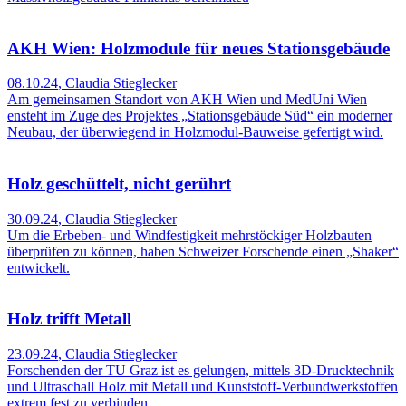
AKH Wien: Holzmodule für neues Stationsgebäude
08.10.24
,
Claudia Stieglecker
Am gemeinsamen Standort von AKH Wien und MedUni Wien
ensteht im Zuge des Projektes „Stationsgebäude Süd“ ein moderner
Neubau, der überwiegend in Holzmodul-Bauweise gefertigt wird.
Holz geschüttelt, nicht gerührt
30.09.24
,
Claudia Stieglecker
Um die Erbeben- und Windfestigkeit mehrstöckiger Holzbauten
überprüfen zu können, haben Schweizer Forschende einen „Shaker“
entwickelt.
Holz trifft Metall
23.09.24
,
Claudia Stieglecker
Forschenden der TU Graz ist es gelungen, mittels 3D-Drucktechnik
und Ultraschall Holz mit Metall und Kunststoff-Verbundwerkstoffen
extrem fest zu verbinden.