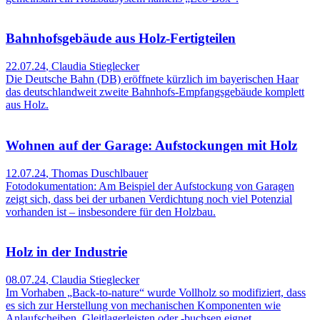
Bahnhofsgebäude aus Holz-Fertigteilen
22.07.24
,
Claudia Stieglecker
Die Deutsche Bahn (DB) eröffnete kürzlich im bayerischen Haar
das deutschlandweit zweite Bahnhofs-Empfangsgebäude komplett
aus Holz.
Wohnen auf der Garage: Aufstockungen mit Holz
12.07.24
,
Thomas Duschlbauer
Fotodokumentation: Am Beispiel der Aufstockung von Garagen
zeigt sich, dass bei der urbanen Verdichtung noch viel Potenzial
vorhanden ist – insbesondere für den Holzbau.
Holz in der Industrie
08.07.24
,
Claudia Stieglecker
Im Vorhaben „Back-to-nature“ wurde Vollholz so modifiziert, dass
es sich zur Herstellung von mechanischen Komponenten wie
Anlaufscheiben, Gleitlagerleisten oder -buchsen eignet.