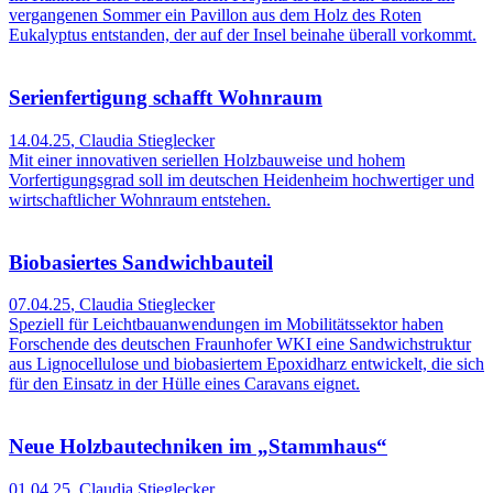
vergangenen Sommer ein Pavillon aus dem Holz des Roten
Eukalyptus entstanden, der auf der Insel beinahe überall vorkommt.
Serienfertigung schafft Wohnraum
14.04.25
,
Claudia Stieglecker
Mit einer innovativen seriellen Holzbauweise und hohem
Vorfertigungsgrad soll im deutschen Heidenheim hochwertiger und
wirtschaftlicher Wohnraum entstehen.
Biobasiertes Sandwichbauteil
07.04.25
,
Claudia Stieglecker
Speziell für Leichtbauanwendungen im Mobilitätssektor haben
Forschende des deutschen Fraunhofer WKI eine Sandwichstruktur
aus Lignocellulose und biobasiertem Epoxidharz entwickelt, die sich
für den Einsatz in der Hülle eines Caravans eignet.
Neue Holzbautechniken im „Stammhaus“
01.04.25
,
Claudia Stieglecker