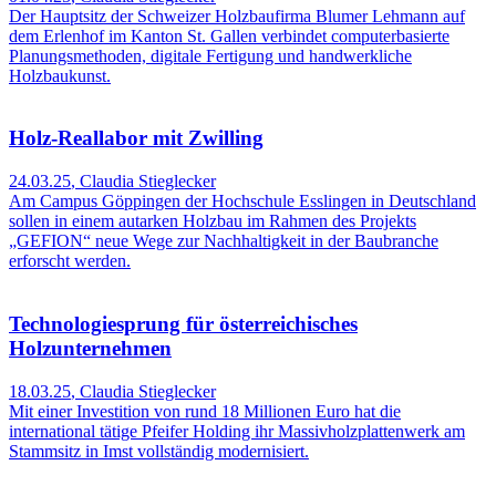
Der Hauptsitz der Schweizer Holzbaufirma Blumer Lehmann auf
dem Erlenhof im Kanton St. Gallen verbindet computerbasierte
Planungsmethoden, digitale Fertigung und handwerkliche
Holzbaukunst.
Holz-Reallabor mit Zwilling
24.03.25
,
Claudia Stieglecker
Am Campus Göppingen der Hochschule Esslingen in Deutschland
sollen in einem autarken Holzbau im Rahmen des Projekts
„GEFION“ neue Wege zur Nachhaltigkeit in der Baubranche
erforscht werden.
Technologiesprung für österreichisches
Holzunternehmen
18.03.25
,
Claudia Stieglecker
Mit einer Investition von rund 18 Millionen Euro hat die
international tätige Pfeifer Holding ihr Massivholzplattenwerk am
Stammsitz in Imst vollständig modernisiert.