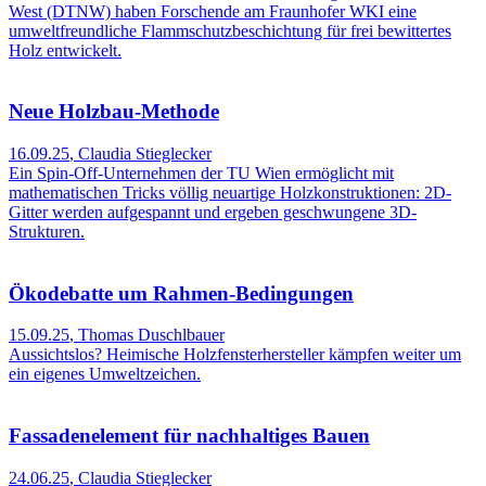
West (DTNW) haben Forschende am Fraunhofer WKI eine
umweltfreundliche Flammschutzbeschichtung für frei bewittertes
Holz entwickelt.
Neue Holzbau-Methode
16.09.25
,
Claudia Stieglecker
Ein Spin-Off-Unternehmen der TU Wien ermöglicht mit
mathematischen Tricks völlig neuartige Holzkonstruktionen: 2D-
Gitter werden aufgespannt und ergeben geschwungene 3D-
Strukturen.
Ökodebatte um Rahmen-Bedingungen
15.09.25
,
Thomas Duschlbauer
Aussichtslos? Heimische Holzfensterhersteller kämpfen weiter um
ein eigenes Umweltzeichen.
Fassadenelement für nachhaltiges Bauen
24.06.25
,
Claudia Stieglecker