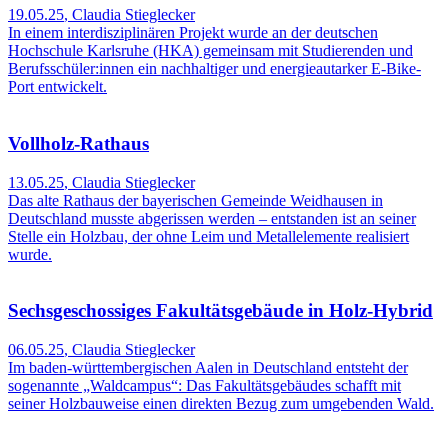
19.05.25
,
Claudia Stieglecker
In einem interdisziplinären Projekt wurde an der deutschen
Hochschule Karlsruhe (HKA) gemeinsam mit Studierenden und
Berufsschüler:innen ein nachhaltiger und energieautarker E-Bike-
Port entwickelt.
Vollholz-Rathaus
13.05.25
,
Claudia Stieglecker
Das alte Rathaus der bayerischen Gemeinde Weidhausen in
Deutschland musste abgerissen werden – entstanden ist an seiner
Stelle ein Holzbau, der ohne Leim und Metallelemente realisiert
wurde.
Sechsgeschossiges Fakultätsgebäude in Holz-Hybrid
06.05.25
,
Claudia Stieglecker
Im baden-württembergischen Aalen in Deutschland entsteht der
sogenannte „Waldcampus“: Das Fakultätsgebäudes schafft mit
seiner Holzbauweise einen direkten Bezug zum umgebenden Wald.