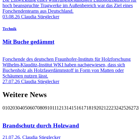
hoch beanspruchte Tragwerke im Außenbereich war das Ziel eines
Forschendenteams aus Deutschland.
03.08.26
Claudia Stieglecker
Technik
Mit Buche gedämmt
Forschende des deutschen Fraunhofer-Instituts für Holzforschung
Wilhelm-Klauditz-Institut WKI haben nachgewiesen, dass sich
Buchenholz als Holzfaserdämmstoff in Form von Matten oder
Schäumen nutzen lässt.
27.07.26
Claudia Stieglecker
Weitere News
01
02
03
04
05
06
07
08
09
10
11
12
13
14
15
16
17
18
19
20
21
22
23
24
25
26
27
2
Brandschutz durch Holzwand
21.07.26
,
Claudia Stieglecker