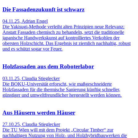
Die Fassadenzukunft ist schwarz
04.11.25
,
Adrian Engel
Die Yakisugi-Methode verleiht alten Prinzipien neue Relevanz:
Anstatt Fassaden chemisch zu behandeln, setzt die traditionelle
japanische Handwerkskunst auf kontrolliertes Verkohlen der
obersten Holzschicht. Das Ergebnis ist ziemlich nachhaltig, robust
und es schützt sogar vor Feuer.
Holzfassaden aus dem Roboterlabor
03.11.25
,
Claudia Stieglecker
Die BOKU-Universität erforscht, wie maßgeschneiderte
Holzfassaden für die thermische Sanierung künftig schneller,
günstiger und umweltfreundlicher hergestellt werden können.
Aus Häusern werden Häuser
27.10.25
,
Claudia Stieglecker
Die TU Wien will mit dem Projekt „Circular Timber“ zur
nachhaltigen Nutzung von Holz- und Holzhybridbauwerken die