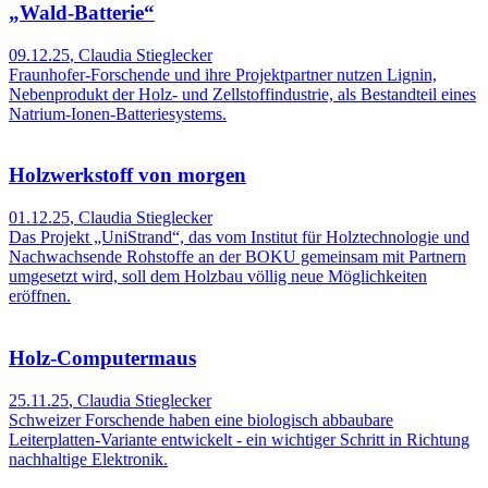
„Wald-Batterie“
09.12.25
,
Claudia Stieglecker
Fraunhofer-Forschende und ihre Projektpartner nutzen Lignin,
Nebenprodukt der Holz- und Zellstoffindustrie, als Bestandteil eines
Natrium-Ionen-Batteriesystems.
Holzwerkstoff von morgen
01.12.25
,
Claudia Stieglecker
Das Projekt „UniStrand“, das vom Institut für Holztechnologie und
Nachwachsende Rohstoffe an der BOKU gemeinsam mit Partnern
umgesetzt wird, soll dem Holzbau völlig neue Möglichkeiten
eröffnen.
Holz-Computermaus
25.11.25
,
Claudia Stieglecker
Schweizer Forschende haben eine biologisch abbaubare
Leiterplatten-Variante entwickelt - ein wichtiger Schritt in Richtung
nachhaltige Elektronik.