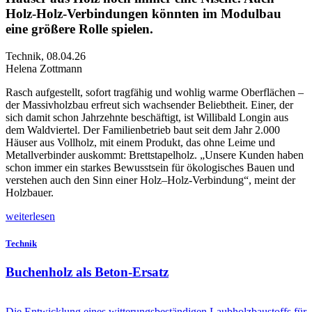
Holz-Holz-Verbindungen könnten im Modulbau
eine größere Rolle spielen.
Technik
,
08.04.26
Helena Zottmann
R
asch aufgestellt, sofort tragfähig und wohlig warme Oberflächen –
der Massivholzbau erfreut sich wachsender Beliebtheit. Einer, der
sich damit schon Jahrzehnte beschäftigt, ist Willibald Longin aus
dem Waldviertel. Der Familienbetrieb baut seit dem Jahr 2.000
Häuser aus Vollholz, mit einem Produkt, das ohne Leime und
Metallverbinder auskommt: Brettstapelholz. „Unsere Kunden haben
schon immer ein starkes Bewusstsein für ökologisches Bauen und
verstehen auch den Sinn einer Holz–Holz-Verbindung“, meint der
Holzbauer.
weiterlesen
Technik
Buchenholz als Beton-Ersatz
Die Entwicklung eines witterungsbeständigen Laubholzbaustoffs für