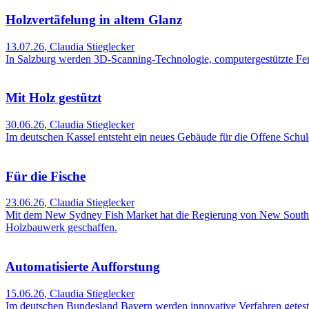
Holzvertäfelung in altem Glanz
13.07.26
,
Claudia Stieglecker
In Salzburg werden 3D-Scanning-Technologie, computergestützte Fert
Mit Holz gestützt
30.06.26
,
Claudia Stieglecker
Im deutschen Kassel entsteht ein neues Gebäude für die Offene Sch
Für die Fische
23.06.26
,
Claudia Stieglecker
Mit dem New Sydney Fish Market hat die Regierung von New South Wal
Holzbauwerk geschaffen.
Automatisierte Aufforstung
15.06.26
,
Claudia Stieglecker
Im deutschen Bundesland Bayern werden innovative Verfahren geteste