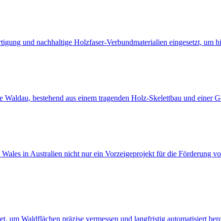
igung und nachhaltige Holzfaser-Verbundmaterialien eingesetzt, um his
ule Waldau, bestehend aus einem tragenden Holz-Skelettbau und einer
es in Australien nicht nur ein Vorzeigeprojekt für die Förderung von
t, um Waldflächen präzise vermessen und langfristig automatisiert bep