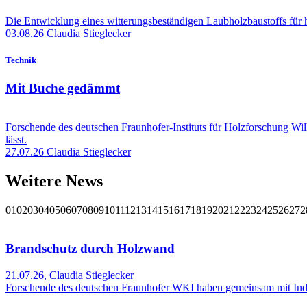
Die Entwicklung eines witterungsbeständigen Laubholzbaustoffs für
03.08.26
Claudia Stieglecker
Technik
Mit Buche gedämmt
Forschende des deutschen Fraunhofer-Instituts für Holzforschung W
lässt.
27.07.26
Claudia Stieglecker
Weitere News
01
02
03
04
05
06
07
08
09
10
11
12
13
14
15
16
17
18
19
20
21
22
23
24
25
26
27
2
Brandschutz durch Holzwand
21.07.26
,
Claudia Stieglecker
Forschende des deutschen Fraunhofer WKI haben gemeinsam mit Indu