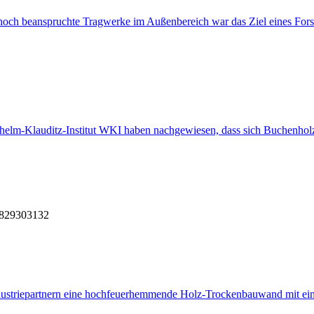
 hoch beanspruchte Tragwerke im Außenbereich war das Ziel eines For
ilhelm-Klauditz-Institut WKI haben nachgewiesen, dass sich Buchenho
8
29
30
31
32
striepartnern eine hochfeuerhemmende Holz-Trockenbauwand mit eine