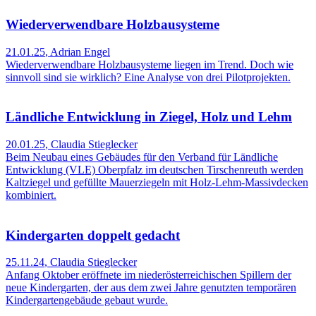
Wiederverwendbare Holzbausysteme
21.01.25
,
Adrian Engel
Wiederverwendbare Holzbausysteme liegen im Trend. Doch wie
sinnvoll sind sie wirklich? Eine Analyse von drei Pilotprojekten.
Ländliche Entwicklung in Ziegel, Holz und Lehm
20.01.25
,
Claudia Stieglecker
Beim Neubau eines Gebäudes für den Verband für Ländliche
Entwicklung (VLE) Oberpfalz im deutschen Tirschenreuth werden
Kaltziegel und gefüllte Mauerziegeln mit Holz-Lehm-Massivdecken
kombiniert.
Kindergarten doppelt gedacht
25.11.24
,
Claudia Stieglecker
Anfang Oktober eröffnete im niederösterreichischen Spillern der
neue Kindergarten, der aus dem zwei Jahre genutzten temporären
Kindergartengebäude gebaut wurde.