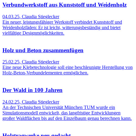
Verbundwerkstoff aus Kunststoff und Weidenholz
04.03.25
,
Claudia Stieglecker
Ein neuer, leistungsfähiger Werkstoff verbindet Kunststoff und
Weidenholzfäden: Er ist leicht, witterungsbeständig und bietet
vielfältige Designmöglichkeiten.
Holz und Beton zusammenfügen
25.02.25
,
Claudia Stieglecker
Eine neue Klebetechnologie soll eine beschleunigte Herstellung von
Holz-Beton-Verbundelementen ermöglichen.
Der Wald in 100 Jahren
24.02.25
,
Claudia Stieglecker
An der Technischen Universität München TUM wurde ein
Simulationsmodell entwickelt, das langfristige Entwicklungen
großer Waldflächen bis auf den Einzelbaum genau berechnen kann.
Holztragwerke neu gedacht