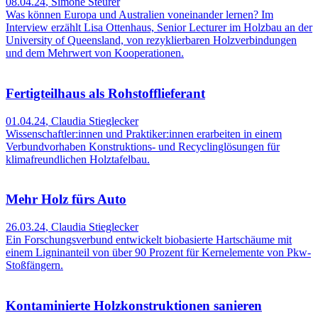
08.04.24
,
Simone Steurer
Was können Europa und Australien voneinander lernen? Im
Interview erzählt Lisa Ottenhaus, Senior Lecturer im Holzbau an der
University of Queensland, von rezyklierbaren Holzverbindungen
und dem Mehrwert von Kooperationen.
Fertigteilhaus als Rohstofflieferant
01.04.24
,
Claudia Stieglecker
Wissenschaftler:innen und Praktiker:innen erarbeiten in einem
Verbundvorhaben Konstruktions- und Recyclinglösungen für
klimafreundlichen Holztafelbau.
Mehr Holz fürs Auto
26.03.24
,
Claudia Stieglecker
Ein Forschungsverbund entwickelt biobasierte Hartschäume mit
einem Ligninanteil von über 90 Prozent für Kernelemente von Pkw-
Stoßfängern.
Kontaminierte Holzkonstruktionen sanieren