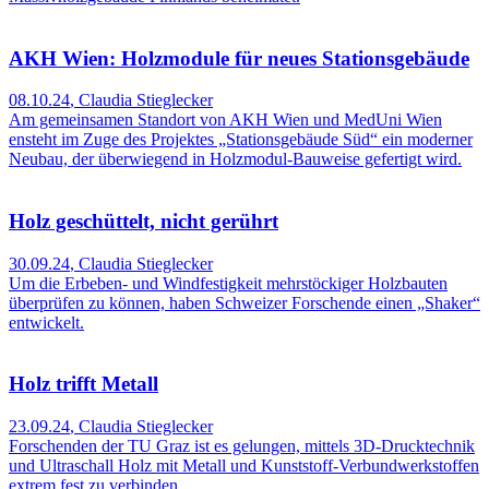
AKH Wien: Holzmodule für neues Stationsgebäude
08.10.24
,
Claudia Stieglecker
Am gemeinsamen Standort von AKH Wien und MedUni Wien
ensteht im Zuge des Projektes „Stationsgebäude Süd“ ein moderner
Neubau, der überwiegend in Holzmodul-Bauweise gefertigt wird.
Holz geschüttelt, nicht gerührt
30.09.24
,
Claudia Stieglecker
Um die Erbeben- und Windfestigkeit mehrstöckiger Holzbauten
überprüfen zu können, haben Schweizer Forschende einen „Shaker“
entwickelt.
Holz trifft Metall
23.09.24
,
Claudia Stieglecker
Forschenden der TU Graz ist es gelungen, mittels 3D-Drucktechnik
und Ultraschall Holz mit Metall und Kunststoff-Verbundwerkstoffen
extrem fest zu verbinden.