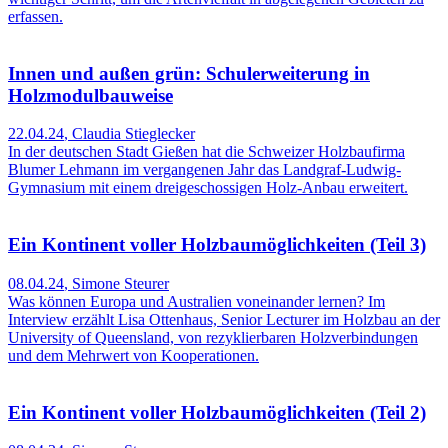
erfassen.
Innen und außen grün: Schulerweiterung in
Holzmodulbauweise
22.04.24
,
Claudia Stieglecker
In der deutschen Stadt Gießen hat die Schweizer Holzbaufirma
Blumer Lehmann im vergangenen Jahr das Landgraf-Ludwig-
Gymnasium mit einem dreigeschossigen Holz-Anbau erweitert.
Ein Kontinent voller Holzbaumöglichkeiten (Teil 3)
08.04.24
,
Simone Steurer
Was können Europa und Australien voneinander lernen? Im
Interview erzählt Lisa Ottenhaus, Senior Lecturer im Holzbau an der
University of Queensland, von rezyklierbaren Holzverbindungen
und dem Mehrwert von Kooperationen.
Ein Kontinent voller Holzbaumöglichkeiten (Teil 2)