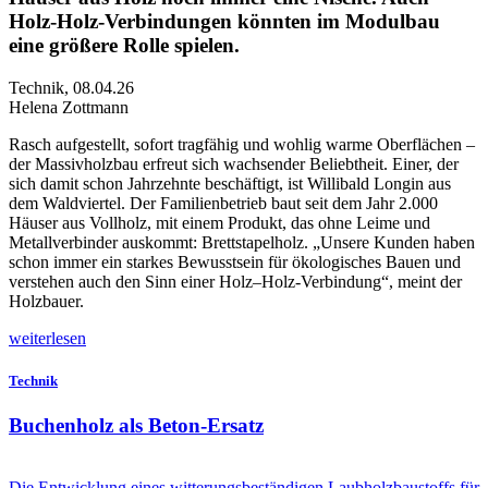
Holz-Holz-Verbindungen könnten im Modulbau
eine größere Rolle spielen.
Technik
,
08.04.26
Helena Zottmann
R
asch aufgestellt, sofort tragfähig und wohlig warme Oberflächen –
der Massivholzbau erfreut sich wachsender Beliebtheit. Einer, der
sich damit schon Jahrzehnte beschäftigt, ist Willibald Longin aus
dem Waldviertel. Der Familienbetrieb baut seit dem Jahr 2.000
Häuser aus Vollholz, mit einem Produkt, das ohne Leime und
Metallverbinder auskommt: Brettstapelholz. „Unsere Kunden haben
schon immer ein starkes Bewusstsein für ökologisches Bauen und
verstehen auch den Sinn einer Holz–Holz-Verbindung“, meint der
Holzbauer.
weiterlesen
Technik
Buchenholz als Beton-Ersatz
Die Entwicklung eines witterungsbeständigen Laubholzbaustoffs für