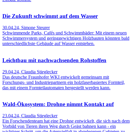
Die Zukunft schwimmt auf dem Wasser
30.04.24
,
Simone Steurer
Schwimmende Parks, Cafés und Schwimmbäder: Mit einem neuen
Schwimmersystem und geringgewichtigen Holzbauten könnten bald
unterschiedlichste Gebäude auf Wasser entstehen.
Leichtbau mit nachwachsenden Rohstoffen
29.04.24
,
Claudia Stieglecker
Das deutsche Fraunhofer WKI entwickelt gemeinsam mit
Forschungs- und Industriepartnern ein holzfaserbasiertes Formteil,
das mit einem Formteilautomaten hergestellt werden kann.
Wald-Ökosystem: Drohne nimmt Kontakt auf
23.04.24
,
Claudia Stieglecker
Ein Forschendenteam hat eine Drohne entwickelt, die sich nach dem
Vorbild von Tieren ihren Weg durch Geäst bahnen kann - ein
wichtiger Schritt, um die Artenvielfalt in abgelegenen Gebieten zu