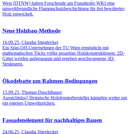
West (DTNW) haben Forschende am Fraunhofer WKI eine
umweltfreundliche Flammschutzbeschichtung für frei bewittertes
Holz entwickelt.
Neue Holzbau-Methode
16.09.25
,
Claudia Stieglecker
Ein Spin-Off-Unternehmen der TU Wien ermöglicht mit
mathematischen Tricks völlig neuartige Holzkonstruktionen: 2D-
Gitter werden aufgespannt und ergeben geschwungene 3D-
Strukturen.
Ökodebatte um Rahmen-Bedingungen
15.09.25
,
Thomas Duschlbauer
Aussichtslos? Heimische Holzfensterhersteller kämpfen weiter um
ein eigenes Umweltzeichen.
Fassadenelement für nachhaltiges Bauen
24.06.25
,
Claudia Stieglecker