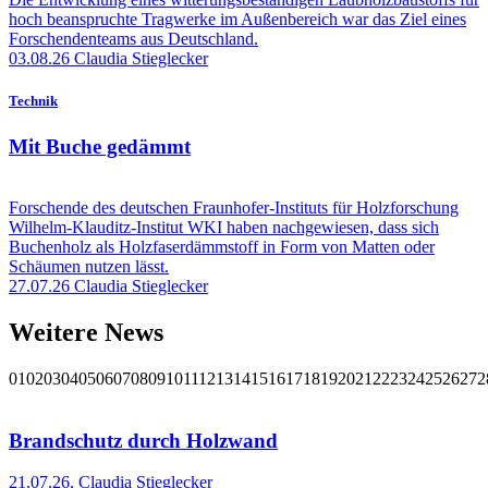
hoch beanspruchte Tragwerke im Außenbereich war das Ziel eines
Forschendenteams aus Deutschland.
03.08.26
Claudia Stieglecker
Technik
Mit Buche gedämmt
Forschende des deutschen Fraunhofer-Instituts für Holzforschung
Wilhelm-Klauditz-Institut WKI haben nachgewiesen, dass sich
Buchenholz als Holzfaserdämmstoff in Form von Matten oder
Schäumen nutzen lässt.
27.07.26
Claudia Stieglecker
Weitere News
01
02
03
04
05
06
07
08
09
10
11
12
13
14
15
16
17
18
19
20
21
22
23
24
25
26
27
2
Brandschutz durch Holzwand
21.07.26
,
Claudia Stieglecker