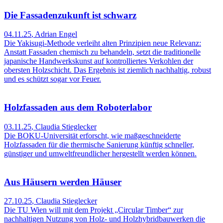
Die Fassadenzukunft ist schwarz
04.11.25
,
Adrian Engel
Die Yakisugi-Methode verleiht alten Prinzipien neue Relevanz:
Anstatt Fassaden chemisch zu behandeln, setzt die traditionelle
japanische Handwerkskunst auf kontrolliertes Verkohlen der
obersten Holzschicht. Das Ergebnis ist ziemlich nachhaltig, robust
und es schützt sogar vor Feuer.
Holzfassaden aus dem Roboterlabor
03.11.25
,
Claudia Stieglecker
Die BOKU-Universität erforscht, wie maßgeschneiderte
Holzfassaden für die thermische Sanierung künftig schneller,
günstiger und umweltfreundlicher hergestellt werden können.
Aus Häusern werden Häuser
27.10.25
,
Claudia Stieglecker
Die TU Wien will mit dem Projekt „Circular Timber“ zur
nachhaltigen Nutzung von Holz- und Holzhybridbauwerken die