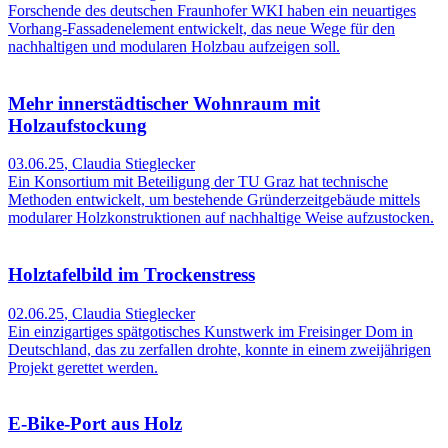
Forschende des deutschen Fraunhofer WKI haben ein neuartiges
Vorhang-Fassadenelement entwickelt, das neue Wege für den
nachhaltigen und modularen Holzbau aufzeigen soll.
Mehr innerstädtischer Wohnraum mit
Holzaufstockung
03.06.25
,
Claudia Stieglecker
Ein Konsortium mit Beteiligung der TU Graz hat technische
Methoden entwickelt, um bestehende Gründerzeitgebäude mittels
modularer Holzkonstruktionen auf nachhaltige Weise aufzustocken.
Holztafelbild im Trockenstress
02.06.25
,
Claudia Stieglecker
Ein einzigartiges spätgotisches Kunstwerk im Freisinger Dom in
Deutschland, das zu zerfallen drohte, konnte in einem zweijährigen
Projekt gerettet werden.
E-Bike-Port aus Holz