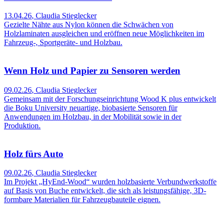
13.04.26
,
Claudia Stieglecker
Gezielte Nähte aus Nylon können die Schwächen von
Holzlaminaten ausgleichen und eröffnen neue Möglichkeiten im
Fahrzeug-, Sportgeräte- und Holzbau.
Wenn Holz und Papier zu Sensoren werden
09.02.26
,
Claudia Stieglecker
Gemeinsam mit der Forschungseinrichtung Wood K plus entwickelt
die Boku University neuartige, biobasierte Sensoren für
Anwendungen im Holzbau, in der Mobilität sowie in der
Produktion.
Holz fürs Auto
09.02.26
,
Claudia Stieglecker
Im Projekt „HyEnd-Wood“ wurden holzbasierte Verbundwerkstoffe
auf Basis von Buche entwickelt, die sich als leistungsfähige, 3D-
formbare Materialien für Fahrzeugbauteile eignen.