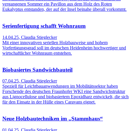
vergangenen Sommer ein Pavillon aus dem Holz des Roten
Eukalyptus entstanden, der auf der Insel beinahe überall vorkommt.
Serienfertigung schafft Wohnraum
14.04.25
,
Claudia Stieglecker
Mit einer innovativen seriellen Holzbauweise und hohem
Vorfertigungsgrad soll im deutschen Heidenheim hochwertiger und
wirtschaftlicher Wohnraum entstehen.
Biobasiertes Sandwichbauteil
07.04.25
,
Claudia Stieglecker
Speziell für Leichtbauanwendungen im Mobilitätssektor haben
Forschende des deutschen Fraunhofer WKI eine Sandwichstruktur
aus Lignocellulose und biobasiertem Epoxidharz entwickelt, die sich
für den Einsatz in der Hülle eines Caravans eignet.
Neue Holzbautechniken im „Stammhaus“
01.04.25
,
Claudia Stieglecker