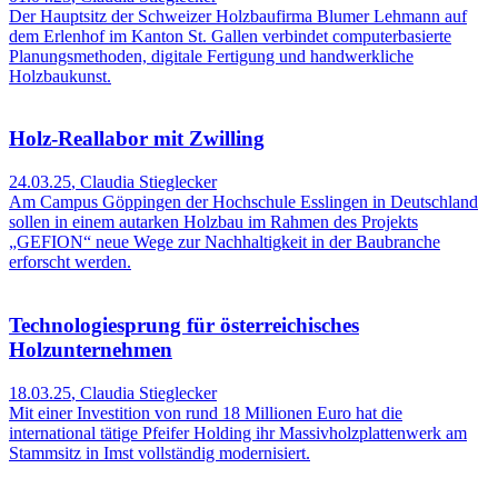
Der Hauptsitz der Schweizer Holzbaufirma Blumer Lehmann auf
dem Erlenhof im Kanton St. Gallen verbindet computerbasierte
Planungsmethoden, digitale Fertigung und handwerkliche
Holzbaukunst.
Holz-Reallabor mit Zwilling
24.03.25
,
Claudia Stieglecker
Am Campus Göppingen der Hochschule Esslingen in Deutschland
sollen in einem autarken Holzbau im Rahmen des Projekts
„GEFION“ neue Wege zur Nachhaltigkeit in der Baubranche
erforscht werden.
Technologiesprung für österreichisches
Holzunternehmen
18.03.25
,
Claudia Stieglecker
Mit einer Investition von rund 18 Millionen Euro hat die
international tätige Pfeifer Holding ihr Massivholzplattenwerk am
Stammsitz in Imst vollständig modernisiert.