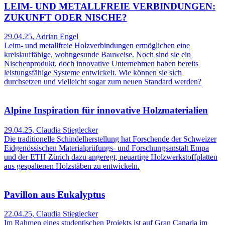
LEIM- UND METALLFREIE VERBINDUNGEN:
ZUKUNFT ODER NISCHE?
29.04.25
,
Adrian Engel
Leim- und metallfreie Holzverbindungen ermöglichen eine
kreislauffähige, wohngesunde Bauweise. Noch sind sie ein
Nischenprodukt, doch innovative Unternehmen haben bereits
leistungsfähige Systeme entwickelt. Wie können sie sich
durchsetzen und vielleicht sogar zum neuen Standard werden?
Alpine Inspiration für innovative Holzmaterialien
29.04.25
,
Claudia Stieglecker
Die traditionelle Schindelherstellung hat Forschende der Schweizer
Eidgenössischen Materialprüfungs- und Forschungsanstalt Empa
und der ETH Zürich dazu angeregt, neuartige Holzwerkstoffplatten
aus gespaltenen Holzstäben zu entwickeln.
Pavillon aus Eukalyptus
22.04.25
,
Claudia Stieglecker
Im Rahmen eines studentischen Projekts ist auf Gran Canaria im