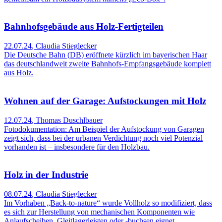
Bahnhofsgebäude aus Holz-Fertigteilen
22.07.24
,
Claudia Stieglecker
Die Deutsche Bahn (DB) eröffnete kürzlich im bayerischen Haar
das deutschlandweit zweite Bahnhofs-Empfangsgebäude komplett
aus Holz.
Wohnen auf der Garage: Aufstockungen mit Holz
12.07.24
,
Thomas Duschlbauer
Fotodokumentation: Am Beispiel der Aufstockung von Garagen
zeigt sich, dass bei der urbanen Verdichtung noch viel Potenzial
vorhanden ist – insbesondere für den Holzbau.
Holz in der Industrie
08.07.24
,
Claudia Stieglecker
Im Vorhaben „Back-to-nature“ wurde Vollholz so modifiziert, dass
es sich zur Herstellung von mechanischen Komponenten wie
Anlaufscheiben, Gleitlagerleisten oder -buchsen eignet.