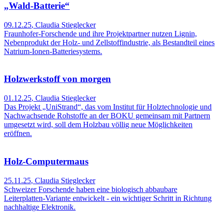
„Wald-Batterie“
09.12.25
,
Claudia Stieglecker
Fraunhofer-Forschende und ihre Projektpartner nutzen Lignin,
Nebenprodukt der Holz- und Zellstoffindustrie, als Bestandteil eines
Natrium-Ionen-Batteriesystems.
Holzwerkstoff von morgen
01.12.25
,
Claudia Stieglecker
Das Projekt „UniStrand“, das vom Institut für Holztechnologie und
Nachwachsende Rohstoffe an der BOKU gemeinsam mit Partnern
umgesetzt wird, soll dem Holzbau völlig neue Möglichkeiten
eröffnen.
Holz-Computermaus
25.11.25
,
Claudia Stieglecker
Schweizer Forschende haben eine biologisch abbaubare
Leiterplatten-Variante entwickelt - ein wichtiger Schritt in Richtung
nachhaltige Elektronik.