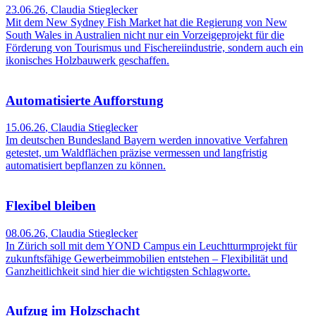
23.06.26
,
Claudia Stieglecker
Mit dem New Sydney Fish Market hat die Regierung von New
South Wales in Australien nicht nur ein Vorzeigeprojekt für die
Förderung von Tourismus und Fischereiindustrie, sondern auch ein
ikonisches Holzbauwerk geschaffen.
Automatisierte Aufforstung
15.06.26
,
Claudia Stieglecker
Im deutschen Bundesland Bayern werden innovative Verfahren
getestet, um Waldflächen präzise vermessen und langfristig
automatisiert bepflanzen zu können.
Flexibel bleiben
08.06.26
,
Claudia Stieglecker
In Zürich soll mit dem YOND Campus ein Leuchtturmprojekt für
zukunftsfähige Gewerbeimmobilien entstehen – Flexibilität und
Ganzheitlichkeit sind hier die wichtigsten Schlagworte.
Aufzug im Holzschacht