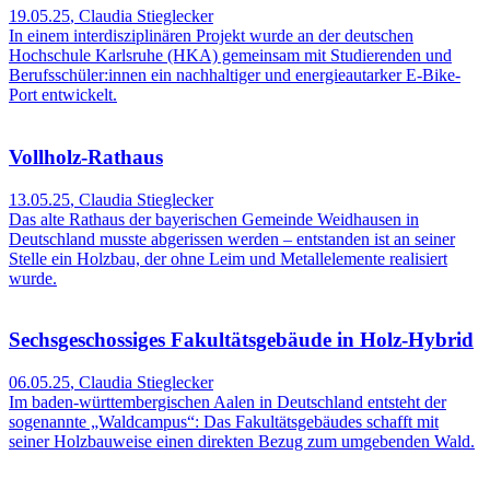
19.05.25
,
Claudia Stieglecker
In einem interdisziplinären Projekt wurde an der deutschen
Hochschule Karlsruhe (HKA) gemeinsam mit Studierenden und
Berufsschüler:innen ein nachhaltiger und energieautarker E-Bike-
Port entwickelt.
Vollholz-Rathaus
13.05.25
,
Claudia Stieglecker
Das alte Rathaus der bayerischen Gemeinde Weidhausen in
Deutschland musste abgerissen werden – entstanden ist an seiner
Stelle ein Holzbau, der ohne Leim und Metallelemente realisiert
wurde.
Sechsgeschossiges Fakultätsgebäude in Holz-Hybrid
06.05.25
,
Claudia Stieglecker
Im baden-württembergischen Aalen in Deutschland entsteht der
sogenannte „Waldcampus“: Das Fakultätsgebäudes schafft mit
seiner Holzbauweise einen direkten Bezug zum umgebenden Wald.