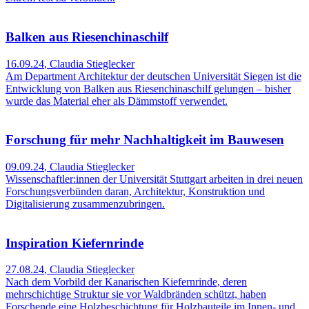
Balken aus Riesenchinaschilf
16.09.24
,
Claudia Stieglecker
Am Department Architektur der deutschen Universität Siegen ist die
Entwicklung von Balken aus Riesenchinaschilf gelungen – bisher
wurde das Material eher als Dämmstoff verwendet.
Forschung für mehr Nachhaltigkeit im Bauwesen
09.09.24
,
Claudia Stieglecker
Wissenschaftler:innen der Universität Stuttgart arbeiten in drei neuen
Forschungsverbünden daran, Architektur, Konstruktion und
Digitalisierung zusammenzubringen.
Inspiration Kiefernrinde
27.08.24
,
Claudia Stieglecker
Nach dem Vorbild der Kanarischen Kiefernrinde, deren
mehrschichtige Struktur sie vor Waldbränden schützt, haben
Forschende eine Holzbeschichtung für Holzbauteile im Innen- und