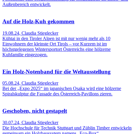
Außenbereich entwickelt.
Auf die Holz-Kuh gekommen
19.08.24
,
Claudia Stieglecker
Kühtai in den Tiroler Alpen ist mit nur wenig mehr als 10
Einwohnern der kleinste Ort Tirols – vor Kurzem ist im
höchstgelegenen Wintersportort Österreichs eine hölzerne
Kuhfamilie eingezogen.
Ein Holz-Notenband für die Weltausstellung
05.08.24
,
Claudia Stieglecker
Bei der „Expo 2025“ im japanischen Osaka wird eine hölzerne
Spiralskulptur die Fassade des Österreich-Pavillons zieren.
Geschoben, nicht gestapelt
30.07.24
,
Claudia Stieglecker
Die Hochschule für Technik Stuttgart und Züblin Timber entwickeln
gemeinsam ein Holzbausystem namens „Eco-Box“.