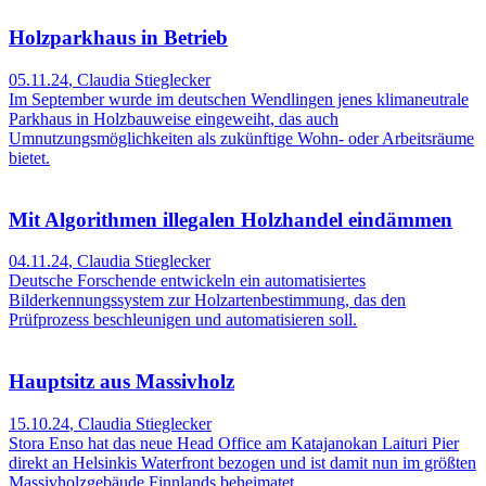
Holzparkhaus in Betrieb
05.11.24
,
Claudia Stieglecker
Im September wurde im deutschen Wendlingen jenes klimaneutrale
Parkhaus in Holzbauweise eingeweiht, das auch
Umnutzungsmöglichkeiten als zukünftige Wohn- oder Arbeitsräume
bietet.
Mit Algorithmen illegalen Holzhandel eindämmen
04.11.24
,
Claudia Stieglecker
Deutsche Forschende entwickeln ein automatisiertes
Bilderkennungssystem zur Holzartenbestimmung, das den
Prüfprozess beschleunigen und automatisieren soll.
Hauptsitz aus Massivholz
15.10.24
,
Claudia Stieglecker
Stora Enso hat das neue Head Office am Katajanokan Laituri Pier
direkt an Helsinkis Waterfront bezogen und ist damit nun im größten
Massivholzgebäude Finnlands beheimatet.