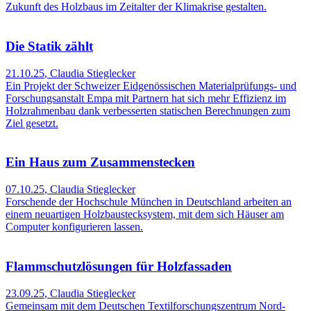
Zukunft des Holzbaus im Zeitalter der Klimakrise gestalten.
Die Statik zählt
21.10.25
,
Claudia Stieglecker
Ein Projekt der Schweizer Eidgenössischen Materialprüfungs- und
Forschungsanstalt Empa mit Partnern hat sich mehr Effizienz im
Holzrahmenbau dank verbesserten statischen Berechnungen zum
Ziel gesetzt.
Ein Haus zum Zusammenstecken
07.10.25
,
Claudia Stieglecker
Forschende der Hochschule München in Deutschland arbeiten an
einem neuartigen Holzbaustecksystem, mit dem sich Häuser am
Computer konfigurieren lassen.
Flammschutzlösungen für Holzfassaden
23.09.25
,
Claudia Stieglecker
Gemeinsam mit dem Deutschen Textilforschungszentrum Nord-