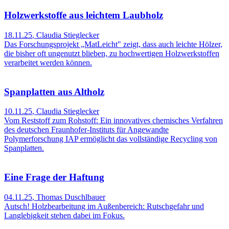
Holzwerkstoffe aus leichtem Laubholz
18.11.25
,
Claudia Stieglecker
Das Forschungsprojekt „MatLeicht" zeigt, dass auch leichte Hölzer,
die bisher oft ungenutzt blieben, zu hochwertigen Holzwerkstoffen
verarbeitet werden können.
Spanplatten aus Altholz
10.11.25
,
Claudia Stieglecker
Vom Reststoff zum Rohstoff: Ein innovatives chemisches Verfahren
des deutschen Fraunhofer-Instituts für Angewandte
Polymerforschung IAP ermöglicht das vollständige Recycling von
Spanplatten.
Eine Frage der Haftung
04.11.25
,
Thomas Duschlbauer
Autsch! Holzbearbeitung im Außenbereich: Rutschgefahr und
Langlebigkeit stehen dabei im Fokus.