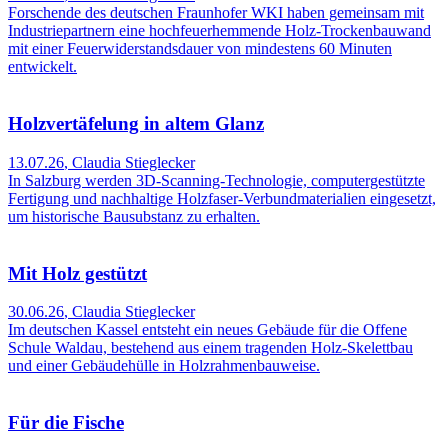
Forschende des deutschen Fraunhofer WKI haben gemeinsam mit
Industriepartnern eine hochfeuerhemmende Holz-Trockenbauwand
mit einer Feuerwiderstandsdauer von mindestens 60 Minuten
entwickelt.
Holzvertäfelung in altem Glanz
13.07.26
,
Claudia Stieglecker
In Salzburg werden 3D-Scanning-Technologie, computergestützte
Fertigung und nachhaltige Holzfaser-Verbundmaterialien eingesetzt,
um historische Bausubstanz zu erhalten.
Mit Holz gestützt
30.06.26
,
Claudia Stieglecker
Im deutschen Kassel entsteht ein neues Gebäude für die Offene
Schule Waldau, bestehend aus einem tragenden Holz-Skelettbau
und einer Gebäudehülle in Holzrahmenbauweise.
Für die Fische