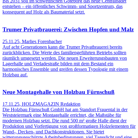
Bis 2031 soll im schwedischen Göteborg das neue Centralbadet
entstehen – ein öffentliches Schwimm- und Sportzentrum, das
konsequent auf Holz als Baumaterial setzt.
Trumer Privatbrauerei: Zwischen Hopfen und Malz
25.11.25
,
Marlies Forenbacher
Auf acht Generationen kann die Trumer Privatbrauerei bereits
zurückblicken. Die Werte des familiengeführten Betriebs sollten
räumlich umgesetzt werden. Die neuen Erweiterungsbauten von
Lagerhalle und Verladestraße bilden mit dem Bestand ein
harmonisches Ensemble und greifen dessen Typologie mit einem
Holzbau auf.
Neue Montagehalle von Holzbau Fürnschuß
17.11.25
,
HOLZMAGAZIN Redaktion
Die Holzbau Fürnschuß GmbH hat am Standort Frauental in der
Weststeiermark eine Montagehalle errichtet, die Maßstäbe für
modernen Holzbau setzt. Die rund 500 m² große Halle dient der
Produktion und Vorfertigung von großformatigen Holzelementen für
Wand-, Decken- und Dachkonstruktionen. Sie bietet
witterungsgeschützte Arbeitsbedingungen, viel Tageslicht und eine