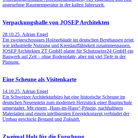
angenehme Raumtemperatur in der kalten Jahreszeit.
Verpackungshalle von JOSEP Architekten
28.10.25
,
Adrian Engel
Ein zweigeschossiges Holzgebäude im deutschen Berghausen zeigt,
wie industrielle Nutzung und Kreislauffähigkeit zusammenpassen.
JOSEP Architekten ZT GmbH plante für Schutznetze24 GmbH ein
Bauwerk auf Zeit – ohne Bodenplatte, aber mit viel Tiefe in der
Planung.
Eine Scheune als Visitenkarte
14.10.25
,
Adrian Engel
Ein Schweizer Architekturbüro hat eine historische Scheune im
deutschen Neuenstein zum modernen Herzstück einer Baumschule
umgestaltet. Mit einem „Haus-im-Haus“-Prinzip, nachhaltigen
Materialien und einem intelligenten Energiekonzept verbindet der
Umbau geschickt Bestand und Zukunft.
Zweimal Holz für die Forschung