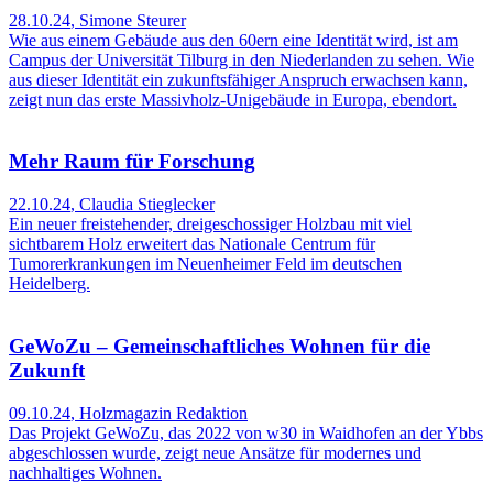
28.10.24
,
Simone Steurer
Wie aus einem Gebäude aus den 60ern eine Identität wird, ist am
Campus der Universität Tilburg in den Niederlanden zu sehen. Wie
aus dieser Identität ein zukunftsfähiger Anspruch erwachsen kann,
zeigt nun das erste Massivholz-Unigebäude in Europa, ebendort.
Mehr Raum für Forschung
22.10.24
,
Claudia Stieglecker
Ein neuer freistehender, dreigeschossiger Holzbau mit viel
sichtbarem Holz erweitert das Nationale Centrum für
Tumorerkrankungen im Neuenheimer Feld im deutschen
Heidelberg.
GeWoZu – Gemeinschaftliches Wohnen für die
Zukunft
09.10.24
,
Holzmagazin Redaktion
Das Projekt GeWoZu, das 2022 von w30 in Waidhofen an der Ybbs
abgeschlossen wurde, zeigt neue Ansätze für modernes und
nachhaltiges Wohnen.