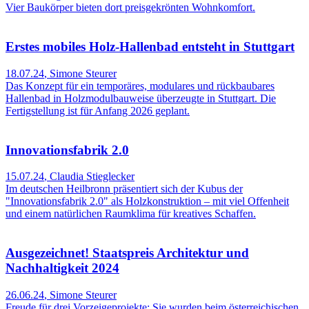
Vier Baukörper bieten dort preisgekrönten Wohnkomfort.
Erstes mobiles Holz-Hallenbad entsteht in Stuttgart
18.07.24
,
Simone Steurer
Das Konzept für ein temporäres, modulares und rückbaubares
Hallenbad in Holzmodulbauweise überzeugte in Stuttgart. Die
Fertigstellung ist für Anfang 2026 geplant.
Innovationsfabrik 2.0
15.07.24
,
Claudia Stieglecker
Im deutschen Heilbronn präsentiert sich der Kubus der
"Innovationsfabrik 2.0" als Holzkonstruktion – mit viel Offenheit
und einem natürlichen Raumklima für kreatives Schaffen.
Ausgezeichnet! Staatspreis Architektur und
Nachhaltigkeit 2024
26.06.24
,
Simone Steurer
Freude für drei Vorzeigeprojekte: Sie wurden beim österreichischen