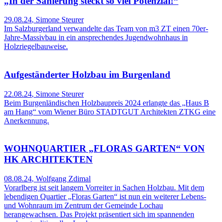
„In der Sanierung steckt so viel Potenzial!“
29.08.24
,
Simone Steurer
Im Salzburgerland verwandelte das Team von m3 ZT einen 70er-
Jahre-Massivbau in ein ansprechendes Jugendwohnhaus in
Holzriegelbauweise.
Aufgeständerter Holzbau im Burgenland
22.08.24
,
Simone Steurer
Beim Burgenländischen Holzbaupreis 2024 erlangte das „Haus B
am Hang“ vom Wiener Büro STADTGUT Architekten ZTKG eine
Anerkennung.
WOHNQUARTIER „FLORAS GARTEN“ VON
HK ARCHITEKTEN
08.08.24
,
Wolfgang Zdimal
Vorarlberg ist seit langem Vorreiter in Sachen Holzbau. Mit dem
lebendigen Quartier „Floras Garten“ ist nun ein weiterer Lebens-
und Wohnraum im Zentrum der Gemeinde Lochau
herangewachsen. Das Projekt präsentiert sich im spannenden