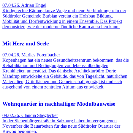
07.04.26
,
Adrian Engel
Kindgerechte Räume, kurze Wege und neue Verbindungen: In der
Südtiroler Gemeinde Barbian vereint ein Holzbau Bildung,
Mobilität und Dorfentwicklung in einem Ensemble. Das Projekt
demonstriert, wie der moderne ländliche Raum aussehen kann.
Mit Herz und Seele
07.04.26
,
Marlies Forenbacher
Kopenhagen hat ein neues Gesundheitszentrum bekommen, das die
Rehabilitation und Bedingungen von lebensstilbedingten
Krankheiten unterstützt. Das dänische Architekturbüro Dorte
Mandrup entwickelte ein Gebäude, das von Tageslicht, natürlichen
Materialien, Grünflächen und Gemeinschaft geprägt ist und sich
ausgehend von einem zentralen Atrium aus entwickelt.
Wohnquartier in nachhaltiger Modulbauweise
09.02.26
,
Claudia Stieglecker
In der Siebenbürgerstraße in Salzburg haben im vergangenen
November die Bauarbeiten für das neue Südtiroler Quartier der
Buwog begonnen.