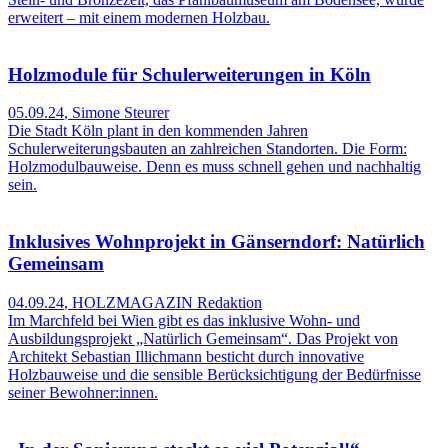
erweitert – mit einem modernen Holzbau.
Holzmodule für Schulerweiterungen in Köln
05.09.24
,
Simone Steurer
Die Stadt Köln plant in den kommenden Jahren
Schulerweiterungsbauten an zahlreichen Standorten. Die Form:
Holzmodulbauweise. Denn es muss schnell gehen und nachhaltig
sein.
Inklusives Wohnprojekt in Gänserndorf: Natürlich
Gemeinsam
04.09.24
,
HOLZMAGAZIN Redaktion
Im Marchfeld bei Wien gibt es das inklusive Wohn- und
Ausbildungsprojekt „Natürlich Gemeinsam“. Das Projekt von
Architekt Sebastian Illichmann besticht durch innovative
Holzbauweise und die sensible Berücksichtigung der Bedürfnisse
seiner Bewohner:innen.