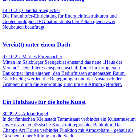
14.10.25
,
Claudia Stieglecker
Die Fraunhofer-Einrichtung für Energieinfrastrukturen und
Geotechnologien IEG hat im deutschen Zittau gleich zwei
Neubauten beauftragt.
Verein(t) unter einem Dach
07.10.25
,
Marlies Forenbacher
Mitten im Salzburger Seengebiet entstand das neue „Haus der
Vereine“. Jede Inter­essens­gemeinschaft findet im komplexen
Baukör­per ihren eigenen, den Bedürfnissen angepassten Raum.
Gleichzeitig werden die Begegnungen und der Austausch der
Gruppen durch die Anordnung rund um ein Atrium gefördert.
Ein Holzhaus für die hohe Kunst
30.09.25
,
Adrian Engel
In der finnischen Kleinstadt Tammisaari verbindet ein Kunstmuseum
aus Holz zeitgenössische Kunst mit regionaler Baukultur. Das
Chappe Art House verbindet Funktion mit Atmosphäre – gebaut als
Geschenk einer Stiftung an die Stadt.