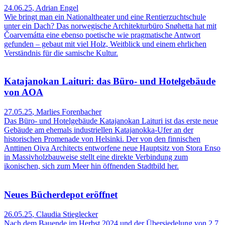
24.06.25
,
Adrian Engel
Wie bringt man ein Nationaltheater und eine Rentierzuchtschule
unter ein Dach? Das norwegische Architekturbüro Snøhetta hat mit
Čoarvemátta eine ebenso poetische wie pragmatische Antwort
gefunden – gebaut mit viel Holz, Weitblick und einem ehrlichen
Verständnis für die samische Kultur.
Katajanokan Laituri: das Büro- und Hotelgebäude
von AOA
27.05.25
,
Marlies Forenbacher
Das Büro- und Hotelgebäude Katajanokan Laituri ist das erste neue
Gebäude am ehemals industriellen Katajanokka-Ufer an der
historischen Promenade von Helsinki. Der von den finnischen
Anttinen Oiva Architects entworfene neue Hauptsitz von Stora Enso
in Massivholzbauweise stellt eine direkte Verbindung zum
ikonischen, sich zum Meer hin öffnenden Stadtbild her.
Neues Bücherdepot eröffnet
26.05.25
,
Claudia Stieglecker
Nach dem Bauende im Herbst 2024 und der Übersiedelung von 2,7