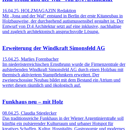
16.04.25
,
HOLZMAGAZIN Redaktion
Mit „Jona und der Wal“ entstand in Berlin der erste Kitaneubau in
Holzbauweise, der durchgehend autismussensibel gestaltet ist. Der
Entwurf von D:4 Architektur setzt auf eine inklusive, nachhaltige
und zugleich architektonisch anspruchsvolle Lösung.
Erweiterung der Windkraft Simonsfeld AG
15.04.25
,
Marlies Forenbacher
Im niederösterreichischen Ernstbrunn wurde die Firmenzentrale der
aufstrebenden Windkraft Simonsfeld AG durch einen Holzbau mit
thermisch aktiviertem Stampflehmkern erweitert. Der
zweigeschossige Neubau bildet mit dem Bestand ein Atrium und
wertet diesen räumlich und ökologisch auf.
Funkhaus neu – mit Holz
08.04.25
,
Claudia Stieglecker
Das traditionsreiche Funkhaus in der Wiener Argentinierstraße soll
künftig ein pulsierender Kulturraum und urbaner Hotspot für
kreatives Schaffen, Kultur, Hospitality, Gastronomie und modernes