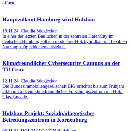
öffnete.
Hauptzollamt Hamburg wird Holzbau
18.11.24
,
Claudia Stieglecker
In einer der letzten Baulücken in der zentralen HafenCity im
deutschen Hamburg soll ein modularer Holzhybridbau mit flexiblen
Nutzungsmöglichkeiten entstehen.
Klimafreundlicher Cybersecurity Campus an der
TU Graz
12.11.24
,
Claudia Stieglecker
Die Bundesimmobiliengesellschaft BIG errichtet bis zum Frühjahr
2026 in Graz ein klimafreundliches Forschungszentrum mit Holz-
Glas-Fassade.
Holzbau-Projekt: Sozialpädagogisches
Betreuungszentrum in Korneuburg
06.11.24
,
HOLZMAGAZIN Redaktion