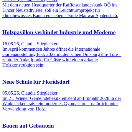
Mit dem neuen Headquarter der Raiffeisenlandesbank OÖ im
Linzer Neustadtviertel soll ein Leuchtturmprojekt für
klimabewusstes Bauen entstehen – Ende Mai war Spatenstich.
Holzpavillon verbindet Industrie und Moderne
16.06.26
,
Claudia Stieglecker
Im April kommenden Jahres öffnet die Internationale
Gartenausstellung IGA 2027 im deutschen Duisburg ihre Tore –
zentraler Anlaufpunkt für Gäste wird eine markante
Holzkonstruktion sein.
Neue Schule für Floridsdorf
05.05.26
,
Claudia Stieglecker
Im 21. Wiener Gemeindebezirk entsteht ab Frühjahr 2028 in der
Winkeläckerstraße ein modernes Gymnasium – natürlich unter
Verwendung von Holz.
Bauen auf Gebautem