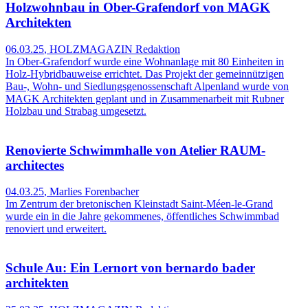
Holzwohnbau in Ober-Grafendorf von MAGK
Architekten
06.03.25
,
HOLZMAGAZIN Redaktion
In Ober-Grafendorf wurde eine Wohnanlage mit 80 Einheiten in
Holz-Hybridbauweise errichtet. Das Projekt der gemeinnützigen
Bau-, Wohn- und Siedlungsgenossenschaft Alpenland wurde von
MAGK Architekten geplant und in Zusammenarbeit mit Rubner
Holzbau und Strabag umgesetzt.
Renovierte Schwimmhalle von Atelier RAUM-
architectes
04.03.25
,
Marlies Forenbacher
Im Zentrum der bretonischen Kleinstadt Saint-Méen-le-Grand
wurde ein in die Jahre gekommenes, öffentliches Schwimmbad
renoviert und erweitert.
Schule Au: Ein Lernort von bernardo bader
architekten