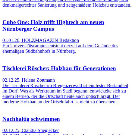
denkmalgerechter Sanierung und zeitgemäßem Holzbau entstanden.
Cube One: Holz trifft Hightech am neuen
Nürnberger Campus
01.01.26
,
HOLZMAGAZIN Redaktion
Ein Universitätscampus entsteht derzeit auf dem Gelände des
ehemaligen Südbahnhofs in Nürnberg.
Tischlerei Rüscher: Holzbau für Generationen
02.12.25
,
Helena Zottmann
Die Tischlerei Rüscher im Bregenzerwald ist ein fester Bestandteil
im Dorf. Was als Werkraum im Stadl begann, entwickelte sich zu
einem Betrieb, der die Ortschaft heute auch optisch prägt: Der
moderne Holzbau an der Ortseinfahrt ist nicht zu übersehen.
Nachhaltig schwimmen
02.12.25
,
Claudia Stieglecker