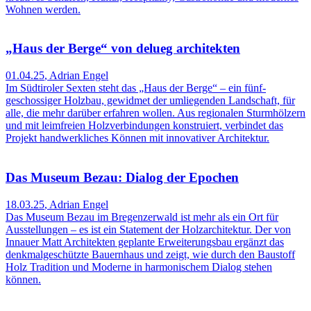
Wohnen werden.
„Haus der Berge“ von delueg architekten
01.04.25
,
Adrian Engel
Im Südtiroler Sexten steht das „Haus der Berge“ – ein fünf­
geschossiger Holzbau, gewidmet der umliegenden Landschaft, für
alle, die mehr darüber erfahren wollen. Aus regionalen Sturmhölzern
und mit leimfreien Holzver­bindungen konstruiert, verbindet das
Projekt handwerkliches Können mit innovativer Architektur.
Das Museum Bezau: Dialog der Epochen
18.03.25
,
Adrian Engel
Das Museum Bezau im Bregenzer­wald ist mehr als ein Ort für
Ausstellungen – es ist ein Statement der Holzarchitektur. Der von
Innauer Matt Architekten geplante Erweiterungsbau ergänzt das
denkmalgeschützte Bauernhaus und zeigt, wie durch den Baustoff
Holz Tradition und Moderne in harmonischem Dialog stehen
können.