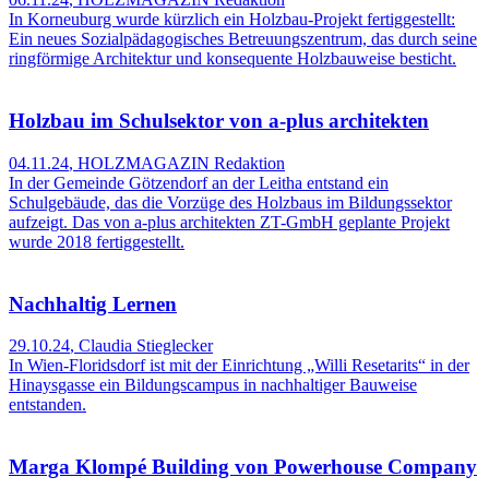
In Korneuburg wurde kürzlich ein Holzbau-Projekt fertiggestellt:
Ein neues Sozialpädagogisches Betreuungszentrum, das durch seine
ringförmige Architektur und konsequente Holzbauweise besticht.
Holzbau im Schulsektor von a-plus architekten
04.11.24
,
HOLZMAGAZIN Redaktion
In der Gemeinde Götzendorf an der Leitha entstand ein
Schulgebäude, das die Vorzüge des Holzbaus im Bildungssektor
aufzeigt. Das von a-plus architekten ZT-GmbH geplante Projekt
wurde 2018 fertiggestellt.
Nachhaltig Lernen
29.10.24
,
Claudia Stieglecker
In Wien-Floridsdorf ist mit der Einrichtung „Willi Resetarits“ in der
Hinaysgasse ein Bildungscampus in nachhaltiger Bauweise
entstanden.
Marga Klompé Building von Powerhouse Company