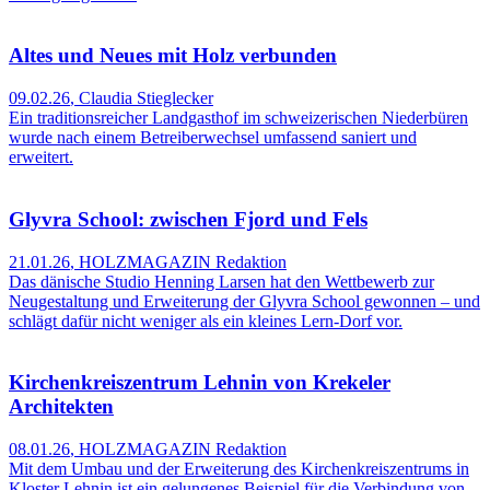
Altes und Neues mit Holz verbunden
09.02.26
,
Claudia Stieglecker
Ein traditionsreicher Landgasthof im schweizerischen Niederbüren
wurde nach einem Betreiberwechsel umfassend saniert und
erweitert.
Glyvra School: zwischen Fjord und Fels
21.01.26
,
HOLZMAGAZIN Redaktion
Das dänische Studio Henning Larsen hat den Wettbewerb zur
Neugestaltung und Erweiterung der Glyvra School gewonnen – und
schlägt dafür nicht weniger als ein kleines Lern-Dorf vor.
Kirchenkreiszentrum Lehnin von Krekeler
Architekten
08.01.26
,
HOLZMAGAZIN Redaktion
Mit dem Umbau und der Erweiterung des Kirchenkreiszentrums in
Kloster Lehnin ist ein gelungenes Beispiel für die Verbindung von