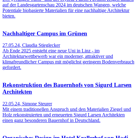
auf der Landesgartenschau 2024 im deutschen Wangen, welche
Potentiale biobasierte Materialien für eine nachhaltige Architektur
bieten.
Nachhaltiger Campus im Grünen
27.05.24
,
Claudia Stieglecker
Ab Ende 2025 entsteht eine neue Uni in Linz - im
Architekturwettbewerb war ein moderner, attraktiver und
klimafreundlicher Campus mit möglichst geringem Bodenverbrauch
gefordert.
Rekonstruktion des Bauernhofs von Sigurd Larsen
Architekten
22.05.24
,
Simone Steurer
Mit einem traditionellen Anspruch und den Materialien Ziegel und
Holz rekonstruierten und erneuerten Sigurd Larsen Architekten
einen ganz besonderen Bauernhof in Deutschland.
Organisches Design im Hotel Krallerhof von Hadi