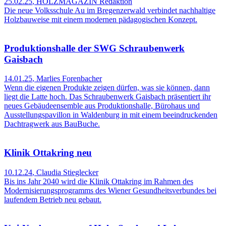
25.02.25
,
HOLZMAGAZIN Redaktion
Die neue Volksschule Au im Bregenzerwald verbindet nachhaltige
Holzbauweise mit einem modernen pädagogischen Konzept.
Produktionshalle der SWG Schraubenwerk
Gaisbach
14.01.25
,
Marlies Forenbacher
Wenn die eigenen Produkte zeigen dürfen, was sie können, dann
liegt die Latte hoch. Das Schraubenwerk Gaisbach präsentiert ihr
neues Gebäudeensemble aus Produktionshalle, Bürohaus und
Ausstellungspavillon in Waldenburg in mit einem beeindruckenden
Dachtragwerk aus BauBuche.
Klinik Ottakring neu
10.12.24
,
Claudia Stieglecker
Bis ins Jahr 2040 wird die Klinik Ottakring im Rahmen des
Modernisierungsprogramms des Wiener Gesundheitsverbundes bei
laufendem Betrieb neu gebaut.