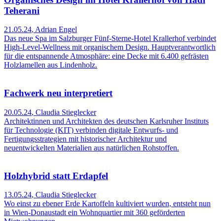
Teherani
21.05.24
,
Adrian Engel
Das neue Spa im Salzburger Fünf-Sterne-Hotel Krallerhof verbindet
High-Level-Wellness mit organischem Design. Hauptverantwortlich
für die entspannende Atmosphäre: eine Decke mit 6.400 gefrästen
Holzlamellen aus Lindenholz.
Fachwerk neu interpretiert
20.05.24
,
Claudia Stieglecker
Architektinnen und Architekten des deutschen Karlsruher Instituts
für Technologie (KIT) verbinden digitale Entwurfs- und
Fertigungsstrategien mit historischer Architektur und
neuentwickelten Materialien aus natürlichen Rohstoffen.
Holzhybrid statt Erdapfel
13.05.24
,
Claudia Stieglecker
Wo einst zu ebener Erde Kartoffeln kultiviert wurden, entsteht nun
in Wien-Donaustadt ein Wohnquartier mit 360 geförderten