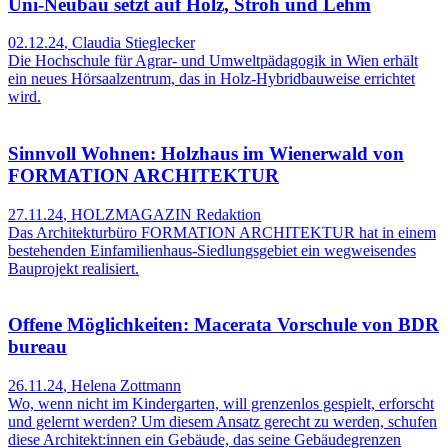
Uni-Neubau setzt auf Holz, Stroh und Lehm
02.12.24
,
Claudia Stieglecker
Die Hochschule für Agrar- und Umweltpädagogik in Wien erhält
ein neues Hörsaalzentrum, das in Holz-Hybridbauweise errichtet
wird.
Sinnvoll Wohnen: Holzhaus im Wienerwald von
FORMATION ARCHITEKTUR
27.11.24
,
HOLZMAGAZIN Redaktion
Das Architekturbüro FORMATION ARCHITEKTUR hat in einem
bestehenden Einfamilienhaus-Siedlungsgebiet ein wegweisendes
Bauprojekt realisiert.
Offene Möglichkeiten: Macerata Vorschule von BDR
bureau
26.11.24
,
Helena Zottmann
Wo, wenn nicht im Kindergarten, will grenzenlos gespielt, erforscht
und gelernt werden? Um diesem Ansatz gerecht zu werden, schufen
diese Architekt:innen ein Gebäude, das seine Gebäudegrenzen