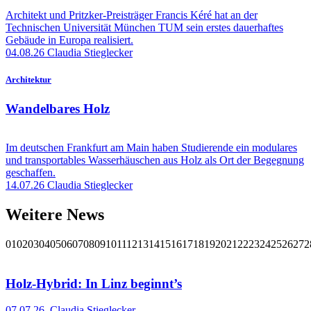
Architekt und Pritzker-Preisträger Francis Kéré hat an der
Technischen Universität München TUM sein erstes dauerhaftes
Gebäude in Europa realisiert.
04.08.26
Claudia Stieglecker
Architektur
Wandelbares Holz
Im deutschen Frankfurt am Main haben Studierende ein modulares
und transportables Wasserhäuschen aus Holz als Ort der Begegnung
geschaffen.
14.07.26
Claudia Stieglecker
Weitere News
01
02
03
04
05
06
07
08
09
10
11
12
13
14
15
16
17
18
19
20
21
22
23
24
25
26
27
2
Holz-Hybrid: In Linz beginnt’s
07.07.26
,
Claudia Stieglecker