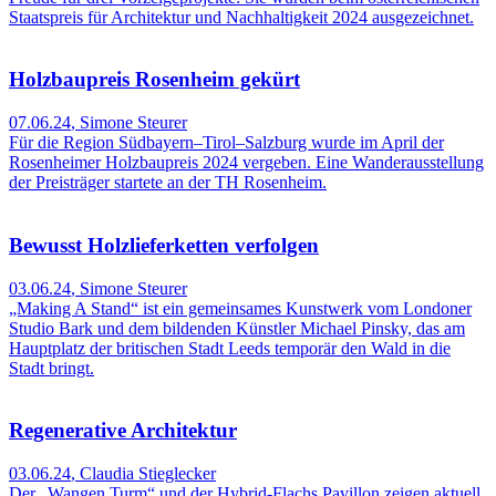
Staatspreis für Architektur und Nachhaltigkeit 2024 ausgezeichnet.
Holzbaupreis Rosenheim gekürt
07.06.24
,
Simone Steurer
Für die Region Südbayern–Tirol–Salzburg wurde im April der
Rosenheimer Holzbaupreis 2024 vergeben. Eine Wanderausstellung
der Preisträger startete an der TH Rosenheim.
Bewusst Holzlieferketten verfolgen
03.06.24
,
Simone Steurer
„Making A Stand“ ist ein gemeinsames Kunstwerk vom Londoner
Studio Bark und dem bildenden Künstler Michael Pinsky, das am
Hauptplatz der britischen Stadt Leeds temporär den Wald in die
Stadt bringt.
Regenerative Architektur
03.06.24
,
Claudia Stieglecker
Der „Wangen Turm“ und der Hybrid-Flachs Pavillon zeigen aktuell