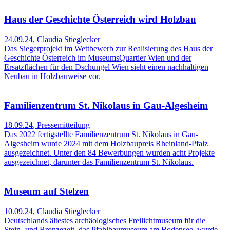
Haus der Geschichte Österreich wird Holzbau
24.09.24
,
Claudia Stieglecker
Das Siegerprojekt im Wettbewerb zur Realisierung des Haus der
Geschichte Österreich im MuseumsQuartier Wien und der
Ersatzflächen für den Dschungel Wien sieht einen nachhaltigen
Neubau in Holzbauweise vor.
Familienzentrum St. Nikolaus in Gau-Algesheim
18.09.24
,
Pressemitteilung
Das 2022 fertigstellte Familienzentrum St. Nikolaus in Gau-
Algesheim wurde 2024 mit dem Holzbaupreis Rheinland-Pfalz
ausgezeichnet. Unter den 84 Bewerbungen wurden acht Projekte
ausgezeichnet, darunter das Familienzentrum St. Nikolaus.
Museum auf Stelzen
10.09.24
,
Claudia Stieglecker
Deutschlands ältestes archäologisches Freilichtmuseum für die
Stein- und Bronzezeit, das Pfahlbaumuseum am Bodensee, wurde