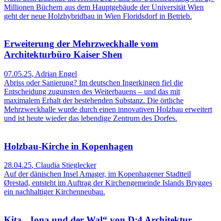
Millionen Büchern aus dem Hauptgebäude der Universität Wien
geht der neue Holzhybridbau in Wien Floridsdorf in Betrieb.
Erweiterung der Mehrzweckhalle vom
Architekturbüro Kaiser Shen
07.05.25
,
Adrian Engel
Abriss oder Sanierung? Im deutschen Ingerkingen fiel die
Entscheidung zugunsten des Weiterbauens – und das mit
maximalem Erhalt der bestehen­den Substanz. Die örtliche
Mehrzweckhalle wurde durch einen innovativen Holzbau erweitert
und ist heute wieder das lebendige Zentrum des Dorfes.
Holzbau-Kirche in Kopenhagen
28.04.25
,
Claudia Stieglecker
Auf der dänischen Insel Amager, im Kopenhagener Stadtteil
Ørestad, entsteht im Auftrag der Kirchengemeinde Islands Brygges
ein nachhaltiger Kirchenneubau.
Kita „Jona und der Wal“ von D:4 Architektur