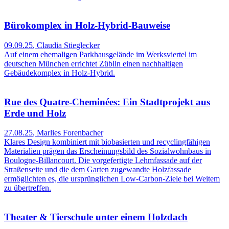
Bürokomplex in Holz-Hybrid-Bauweise
09.09.25
,
Claudia Stieglecker
Auf einem ehemaligen Parkhausgelände im Werksviertel im
deutschen München errichtet Züblin einen nachhaltigen
Gebäudekomplex in Holz-Hybrid.
Rue des Quatre-Cheminées: Ein Stadtprojekt aus
Erde und Holz
27.08.25
,
Marlies Forenbacher
Klares Design kombiniert mit biobasierten und recyclingfähigen
Materialien prägen das Erscheinungs­bild des Sozialwohnbaus in
Boulogne-Billancourt. Die vorgefertigte Lehmfassade auf der
Straßenseite und die dem Garten zugewandte Holzfassade
ermöglichten es, die ursprünglichen Low-Carbon-Ziele bei Weitem
zu übertreffen.
Theater & Tierschule unter einem Holzdach