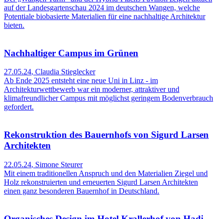
auf der Landesgartenschau 2024 im deutschen Wangen, welche
Potentiale biobasierte Materialien für eine nachhaltige Architektur
bieten.
Nachhaltiger Campus im Grünen
27.05.24
,
Claudia Stieglecker
Ab Ende 2025 entsteht eine neue Uni in Linz - im
Architekturwettbewerb war ein moderner, attraktiver und
klimafreundlicher Campus mit möglichst geringem Bodenverbrauch
gefordert.
Rekonstruktion des Bauernhofs von Sigurd Larsen
Architekten
22.05.24
,
Simone Steurer
Mit einem traditionellen Anspruch und den Materialien Ziegel und
Holz rekonstruierten und erneuerten Sigurd Larsen Architekten
einen ganz besonderen Bauernhof in Deutschland.
Organisches Design im Hotel Krallerhof von Hadi