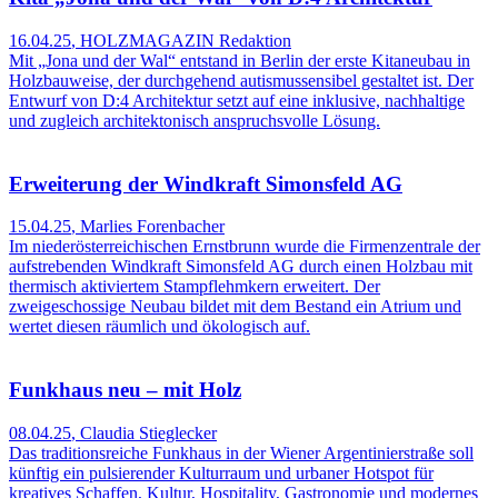
16.04.25
,
HOLZMAGAZIN Redaktion
Mit „Jona und der Wal“ entstand in Berlin der erste Kitaneubau in
Holzbauweise, der durchgehend autismussensibel gestaltet ist. Der
Entwurf von D:4 Architektur setzt auf eine inklusive, nachhaltige
und zugleich architektonisch anspruchsvolle Lösung.
Erweiterung der Windkraft Simonsfeld AG
15.04.25
,
Marlies Forenbacher
Im niederösterreichischen Ernstbrunn wurde die Firmenzentrale der
aufstrebenden Windkraft Simonsfeld AG durch einen Holzbau mit
thermisch aktiviertem Stampflehmkern erweitert. Der
zweigeschossige Neubau bildet mit dem Bestand ein Atrium und
wertet diesen räumlich und ökologisch auf.
Funkhaus neu – mit Holz
08.04.25
,
Claudia Stieglecker
Das traditionsreiche Funkhaus in der Wiener Argentinierstraße soll
künftig ein pulsierender Kulturraum und urbaner Hotspot für
kreatives Schaffen, Kultur, Hospitality, Gastronomie und modernes