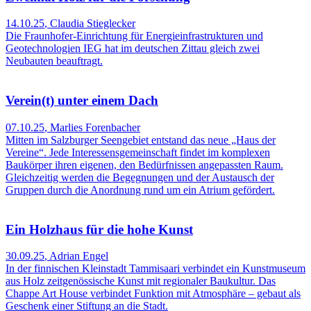
14.10.25
,
Claudia Stieglecker
Die Fraunhofer-Einrichtung für Energieinfrastrukturen und
Geotechnologien IEG hat im deutschen Zittau gleich zwei
Neubauten beauftragt.
Verein(t) unter einem Dach
07.10.25
,
Marlies Forenbacher
Mitten im Salzburger Seengebiet entstand das neue „Haus der
Vereine“. Jede Inter­essens­gemeinschaft findet im komplexen
Baukör­per ihren eigenen, den Bedürfnissen angepassten Raum.
Gleichzeitig werden die Begegnungen und der Austausch der
Gruppen durch die Anordnung rund um ein Atrium gefördert.
Ein Holzhaus für die hohe Kunst
30.09.25
,
Adrian Engel
In der finnischen Kleinstadt Tammisaari verbindet ein Kunstmuseum
aus Holz zeitgenössische Kunst mit regionaler Baukultur. Das
Chappe Art House verbindet Funktion mit Atmosphäre – gebaut als
Geschenk einer Stiftung an die Stadt.