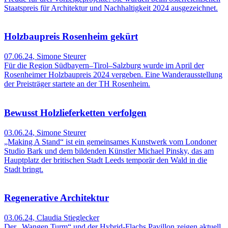
Staatspreis für Architektur und Nachhaltigkeit 2024 ausgezeichnet.
Holzbaupreis Rosenheim gekürt
07.06.24
,
Simone Steurer
Für die Region Südbayern–Tirol–Salzburg wurde im April der
Rosenheimer Holzbaupreis 2024 vergeben. Eine Wanderausstellung
der Preisträger startete an der TH Rosenheim.
Bewusst Holzlieferketten verfolgen
03.06.24
,
Simone Steurer
„Making A Stand“ ist ein gemeinsames Kunstwerk vom Londoner
Studio Bark und dem bildenden Künstler Michael Pinsky, das am
Hauptplatz der britischen Stadt Leeds temporär den Wald in die
Stadt bringt.
Regenerative Architektur
03.06.24
,
Claudia Stieglecker
Der „Wangen Turm“ und der Hybrid-Flachs Pavillon zeigen aktuell