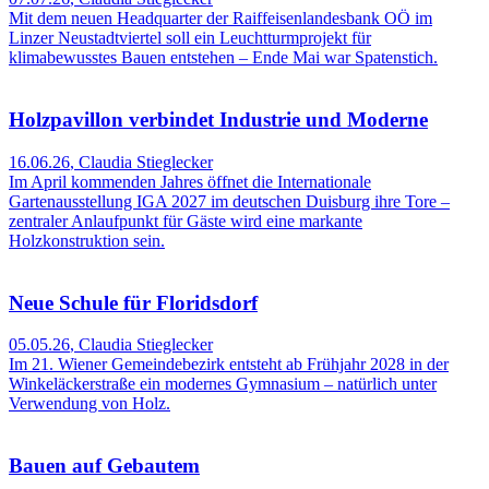
Mit dem neuen Headquarter der Raiffeisenlandesbank OÖ im
Linzer Neustadtviertel soll ein Leuchtturmprojekt für
klimabewusstes Bauen entstehen – Ende Mai war Spatenstich.
Holzpavillon verbindet Industrie und Moderne
16.06.26
,
Claudia Stieglecker
Im April kommenden Jahres öffnet die Internationale
Gartenausstellung IGA 2027 im deutschen Duisburg ihre Tore –
zentraler Anlaufpunkt für Gäste wird eine markante
Holzkonstruktion sein.
Neue Schule für Floridsdorf
05.05.26
,
Claudia Stieglecker
Im 21. Wiener Gemeindebezirk entsteht ab Frühjahr 2028 in der
Winkeläckerstraße ein modernes Gymnasium – natürlich unter
Verwendung von Holz.
Bauen auf Gebautem