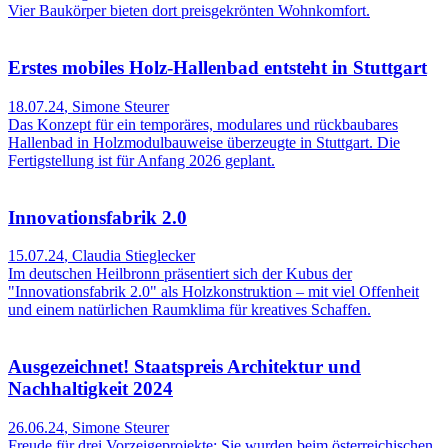
Vier Baukörper bieten dort preisgekrönten Wohnkomfort.
Erstes mobiles Holz-Hallenbad entsteht in Stuttgart
18.07.24
,
Simone Steurer
Das Konzept für ein temporäres, modulares und rückbaubares
Hallenbad in Holzmodulbauweise überzeugte in Stuttgart. Die
Fertigstellung ist für Anfang 2026 geplant.
Innovationsfabrik 2.0
15.07.24
,
Claudia Stieglecker
Im deutschen Heilbronn präsentiert sich der Kubus der
"Innovationsfabrik 2.0" als Holzkonstruktion – mit viel Offenheit
und einem natürlichen Raumklima für kreatives Schaffen.
Ausgezeichnet! Staatspreis Architektur und
Nachhaltigkeit 2024
26.06.24
,
Simone Steurer
Freude für drei Vorzeigeprojekte: Sie wurden beim österreichischen