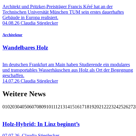
Architekt und Pritzker-Preisträger Francis Kéré hat an der
Technischen Universität München TUM sein erstes dauerhaftes
Gebäude in Europa realisiert.
04.08.26
Claudia Stieglecker
Architektur
Wandelbares Holz
Im deutschen Frankfurt am Main haben Studierende ein modulares
und transportables Wasserhäuschen aus Holz als Ort der Begegnung
geschaffen.
14.07.26
Claudia Stieglecker
Weitere News
01
02
03
04
05
06
07
08
09
10
11
12
13
14
15
16
17
18
19
20
21
22
23
24
25
26
27
2
Holz-Hybrid: In Linz beginnt’s
07.07.26
,
Claudia Stieglecker