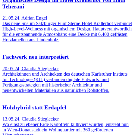
Teherani
21.05.24
,
Adrian Engel
Das neue Spa im Salzburger Fünf-Sterne-Hotel Krallerhof verbindet
High-Level-Wellness mit organischem Design. Hauptverantwortlich
für die entspannende Atmosphäre: eine Decke mit 6.400 gefrästen
Holzlamellen aus Lindenholz.
Fachwerk neu interpretiert
20.05.24
,
Claudia Stieglecker
Architektinnen und Architekten des deutschen Karlsruher Instituts
für Technologie (KIT) verbinden digitale Entwurfs- und
Fertigungsstrategien mit historischer Architektur und
neuentwickelten Materialien aus natürlichen Rohstoffen.
Holzhybrid statt Erdapfel
13.05.24
,
Claudia Stieglecker
Wo einst zu ebener Erde Kartoffeln kultiviert wurden, entsteht nun
in Wien-Donaustadt ein Wohnquartier mit 360 geförderten