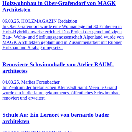
Holzwohnbau in Ober-Grafendorf von MAGK
Architekten
06.03.25
,
HOLZMAGAZIN Redaktion
In Ober-Grafendorf wurde eine Wohnanlage mit 80 Einheiten in
Holz-Hybridbauweise errichtet. Das Projekt der gemeinnützigen
Bau-, Wohn- und Siedlungsgenossenschaft Alpenland wurde von
MAGK Architekten geplant und in Zusammenarbeit mit Rubner
Holzbau und Strabag umgesetzt.
Renovierte Schwimmhalle von Atelier RAUM-
architectes
04.03.25
,
Marlies Forenbacher
Im Zentrum der bretonischen Kleinstadt Saint-Méen-le-Grand
wurde ein in die Jahre gekommenes, öffentliches Schwimmbad
renoviert und erweitert.
Schule Au: Ein Lernort von bernardo bader
architekten