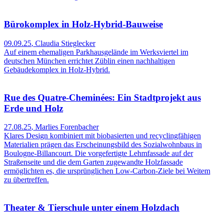
Bürokomplex in Holz-Hybrid-Bauweise
09.09.25
,
Claudia Stieglecker
Auf einem ehemaligen Parkhausgelände im Werksviertel im
deutschen München errichtet Züblin einen nachhaltigen
Gebäudekomplex in Holz-Hybrid.
Rue des Quatre-Cheminées: Ein Stadtprojekt aus
Erde und Holz
27.08.25
,
Marlies Forenbacher
Klares Design kombiniert mit biobasierten und recyclingfähigen
Materialien prägen das Erscheinungs­bild des Sozialwohnbaus in
Boulogne-Billancourt. Die vorgefertigte Lehmfassade auf der
Straßenseite und die dem Garten zugewandte Holzfassade
ermöglichten es, die ursprünglichen Low-Carbon-Ziele bei Weitem
zu übertreffen.
Theater & Tierschule unter einem Holzdach