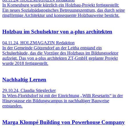
In Korneuburg wurde kürzlich ein Holzbau-Projekt fertiggestellt:
Ein neues Sozialpädagogisches Betreuungszentrum, das durch seine
ringförmige Architektur und konsequente Holzbauweise besticht.
Holzbau im Schulsektor von a-plus architekten
04.11.24
,
HOLZMAGAZIN Redaktion
In der Gemeinde Götzendorf an der Leitha entstand ein
Schulgebäude, das die Vorzüge des Holzbaus im Bildungssektor
aufzeigt. Das von a-plus architekten ZT-GmbH geplante Projekt
wurde 2018 fertiggestellt.
Nachhaltig Lernen
29.10.24
,
Claudia Stieglecker
In Wien-Floridsdorf ist mit der Einrichtung „Willi Resetarits“ in der
Hinaysgasse ein Bildungscampus in nachhaltiger Bauweise
entstanden.
Marga Klompé Building von Powerhouse Company