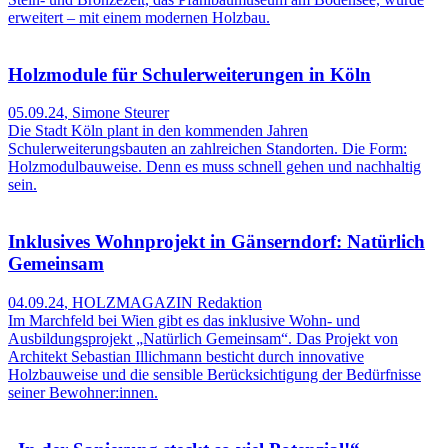
erweitert – mit einem modernen Holzbau.
Holzmodule für Schulerweiterungen in Köln
05.09.24
,
Simone Steurer
Die Stadt Köln plant in den kommenden Jahren
Schulerweiterungsbauten an zahlreichen Standorten. Die Form:
Holzmodulbauweise. Denn es muss schnell gehen und nachhaltig
sein.
Inklusives Wohnprojekt in Gänserndorf: Natürlich
Gemeinsam
04.09.24
,
HOLZMAGAZIN Redaktion
Im Marchfeld bei Wien gibt es das inklusive Wohn- und
Ausbildungsprojekt „Natürlich Gemeinsam“. Das Projekt von
Architekt Sebastian Illichmann besticht durch innovative
Holzbauweise und die sensible Berücksichtigung der Bedürfnisse
seiner Bewohner:innen.