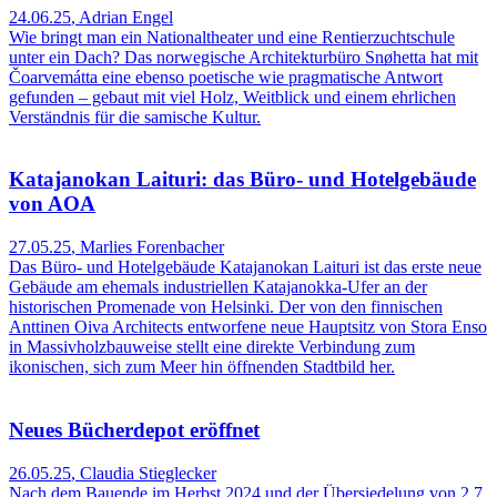
24.06.25
,
Adrian Engel
Wie bringt man ein Nationaltheater und eine Rentierzuchtschule
unter ein Dach? Das norwegische Architekturbüro Snøhetta hat mit
Čoarvemátta eine ebenso poetische wie pragmatische Antwort
gefunden – gebaut mit viel Holz, Weitblick und einem ehrlichen
Verständnis für die samische Kultur.
Katajanokan Laituri: das Büro- und Hotelgebäude
von AOA
27.05.25
,
Marlies Forenbacher
Das Büro- und Hotelgebäude Katajanokan Laituri ist das erste neue
Gebäude am ehemals industriellen Katajanokka-Ufer an der
historischen Promenade von Helsinki. Der von den finnischen
Anttinen Oiva Architects entworfene neue Hauptsitz von Stora Enso
in Massivholzbauweise stellt eine direkte Verbindung zum
ikonischen, sich zum Meer hin öffnenden Stadtbild her.
Neues Bücherdepot eröffnet
26.05.25
,
Claudia Stieglecker
Nach dem Bauende im Herbst 2024 und der Übersiedelung von 2,7