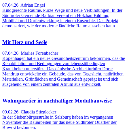
07.04.26
,
Adrian Engel
Kindgerechte Räume, kurze Wege und neue Verbindungen: In der
Südtiroler Gemeinde Barbian vereint ein Holzbau Bildung,
Mobilität und Dorfentwicklung in einem Ensemble. Das Projekt
demonstriert, wie der moderne ländliche Raum aussehen kann.
Mit Herz und Seele
07.04.26
,
Marlies Forenbacher
Kopenhagen hat ein neues Gesundheitszentrum bekommen, das die
Rehabilitation und Bedingungen von lebensstilbedingten
Krankheiten unterstützt. Das dänische Architekturbüro Dorte
Mandrup entwickelte ein Gebäude, das von Tageslicht, natürlichen
Materialien, Grünflächen und Gemeinschaft geprägt ist und sich
ausgehend von einem zentralen Atrium aus entwickelt.
Wohnquartier in nachhaltiger Modulbauweise
09.02.26
,
Claudia Stieglecker
In der Siebenbürgerstraße in Salzburg haben im vergangenen
November die Bauarbeiten für das neue Südtiroler Quartier der
Buwog begonnen.