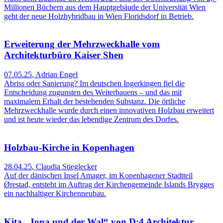
Millionen Büchern aus dem Hauptgebäude der Universität Wien
geht der neue Holzhybridbau in Wien Floridsdorf in Betrieb.
Erweiterung der Mehrzweckhalle vom
Architekturbüro Kaiser Shen
07.05.25
,
Adrian Engel
Abriss oder Sanierung? Im deutschen Ingerkingen fiel die
Entscheidung zugunsten des Weiterbauens – und das mit
maximalem Erhalt der bestehen­den Substanz. Die örtliche
Mehrzweckhalle wurde durch einen innovativen Holzbau erweitert
und ist heute wieder das lebendige Zentrum des Dorfes.
Holzbau-Kirche in Kopenhagen
28.04.25
,
Claudia Stieglecker
Auf der dänischen Insel Amager, im Kopenhagener Stadtteil
Ørestad, entsteht im Auftrag der Kirchengemeinde Islands Brygges
ein nachhaltiger Kirchenneubau.
Kita „Jona und der Wal“ von D:4 Architektur