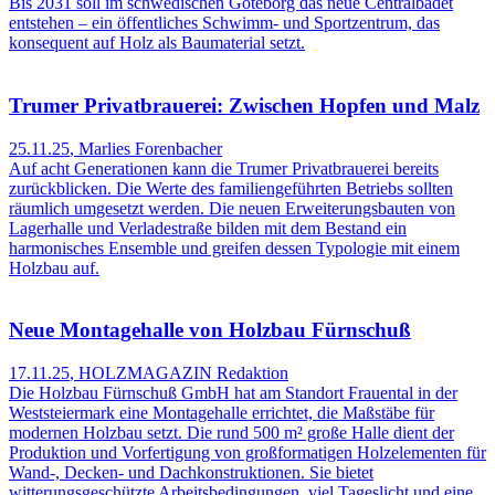
Bis 2031 soll im schwedischen Göteborg das neue Centralbadet
entstehen – ein öffentliches Schwimm- und Sportzentrum, das
konsequent auf Holz als Baumaterial setzt.
Trumer Privatbrauerei: Zwischen Hopfen und Malz
25.11.25
,
Marlies Forenbacher
Auf acht Generationen kann die Trumer Privatbrauerei bereits
zurückblicken. Die Werte des familiengeführten Betriebs sollten
räumlich umgesetzt werden. Die neuen Erweiterungsbauten von
Lagerhalle und Verladestraße bilden mit dem Bestand ein
harmonisches Ensemble und greifen dessen Typologie mit einem
Holzbau auf.
Neue Montagehalle von Holzbau Fürnschuß
17.11.25
,
HOLZMAGAZIN Redaktion
Die Holzbau Fürnschuß GmbH hat am Standort Frauental in der
Weststeiermark eine Montagehalle errichtet, die Maßstäbe für
modernen Holzbau setzt. Die rund 500 m² große Halle dient der
Produktion und Vorfertigung von großformatigen Holzelementen für
Wand-, Decken- und Dachkonstruktionen. Sie bietet
witterungsgeschützte Arbeitsbedingungen, viel Tageslicht und eine