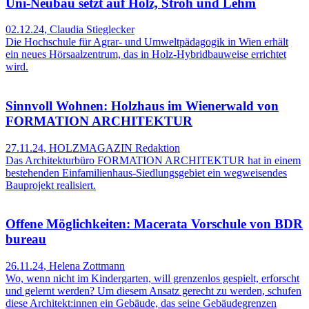
Uni-Neubau setzt auf Holz, Stroh und Lehm
02.12.24
,
Claudia Stieglecker
Die Hochschule für Agrar- und Umweltpädagogik in Wien erhält
ein neues Hörsaalzentrum, das in Holz-Hybridbauweise errichtet
wird.
Sinnvoll Wohnen: Holzhaus im Wienerwald von
FORMATION ARCHITEKTUR
27.11.24
,
HOLZMAGAZIN Redaktion
Das Architekturbüro FORMATION ARCHITEKTUR hat in einem
bestehenden Einfamilienhaus-Siedlungsgebiet ein wegweisendes
Bauprojekt realisiert.
Offene Möglichkeiten: Macerata Vorschule von BDR
bureau
26.11.24
,
Helena Zottmann
Wo, wenn nicht im Kindergarten, will grenzenlos gespielt, erforscht
und gelernt werden? Um diesem Ansatz gerecht zu werden, schufen
diese Architekt:innen ein Gebäude, das seine Gebäudegrenzen