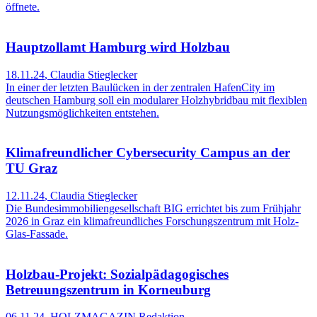
öffnete.
Hauptzollamt Hamburg wird Holzbau
18.11.24
,
Claudia Stieglecker
In einer der letzten Baulücken in der zentralen HafenCity im
deutschen Hamburg soll ein modularer Holzhybridbau mit flexiblen
Nutzungsmöglichkeiten entstehen.
Klimafreundlicher Cybersecurity Campus an der
TU Graz
12.11.24
,
Claudia Stieglecker
Die Bundesimmobiliengesellschaft BIG errichtet bis zum Frühjahr
2026 in Graz ein klimafreundliches Forschungszentrum mit Holz-
Glas-Fassade.
Holzbau-Projekt: Sozialpädagogisches
Betreuungszentrum in Korneuburg
06.11.24
,
HOLZMAGAZIN Redaktion