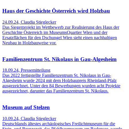
Haus der Geschichte Österreich wird Holzbau
24.09.24
,
Claudia Stieglecker
Das Siegerprojekt im Wettbewerb zur Realisierung des Haus der
Geschichte Österreich im MuseumsQuartier Wien und der
Ersatzflächen für den Dschungel Wien sieht einen nachhaltigen
Neubau in Holzbauweise vor.
Familienzentrum St. Nikolaus in Gau-Algesheim
18.09.24
,
Pressemitteilung
Das 2022 fertigstellte Familienzentrum St. Nikolaus in Gau-
Algesheim wurde 2024 mit dem Holzbaupreis Rheinland-Pfalz
ausgezeichnet. Unter den 84 Bewerbungen wurden acht Projekte
ausgezeichnet, darunter das Familienzentrum St. Nikolaus.
Museum auf Stelzen
10.09.24
,
Claudia Stieglecker
Deutschlands ältestes archäologisches Freilichtmuseum für die
Stein- und Bronzezeit, das Pfahlbaumuseum am Bodensee, wurde