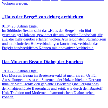
Wohnen werden.
„Haus der Berge“ von delueg architekten
01.04.25
,
Adrian Engel
Im Südtiroler Sexten steht das „Haus der Berge“ – ein fünf­
geschossiger Holzbau, gewidmet der umliegenden Landschaft, für
alle, die mehr darüber erfahren wollen. Aus regionalen Sturmhölzern
und mit leimfreien Holzver­bindungen konstruiert, verbindet das
Projekt handwerkliches Können mit innovativer Architektur.
Das Museum Bezau: Dialog der Epochen
18.03.25
,
Adrian Engel
Das Museum Bezau im Bregenzer­wald ist mehr als ein Ort für
Ausstellungen – es ist ein Statement der Holzarchitektur. Der von
Innauer Matt Architekten geplante Erweiterungsbau ergänzt das
denkmalgeschützte Bauernhaus und zeigt, wie durch den Baustoff
Holz Tradition und Moderne in harmonischem Dialog stehen
können.