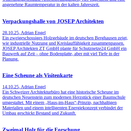
angenehme Raumtemperatur in der kalten Jahreszeit.
Verpackungshalle von JOSEP Architekten
28.10.25
,
Adrian Engel
Ein zweigeschossiges Holzgebäude im deutschen Berghausen zeigt,
wie industrielle Nutzung und Kreislauffähigkeit zusammenpassen.
JOSEP Architekten ZT GmbH plante für Schutznetze24 GmbH ein
Bauwerk auf Zeit – ohne Bodenplatte, aber mit viel Tiefe in der
Planung.
Eine Scheune als Visitenkarte
14.10.25
,
Adrian Engel
Ein Schweizer Architekturbüro hat eine historische Scheune im
deutschen Neuenstein zum modernen Herzstück einer Baumschule
umgestaltet. Mit einem „Haus-im-Haus“-Prinzip, nachhaltigen
Materialien und einem intelligenten Energiekonzept verbindet der
Umbau geschickt Bestand und Zukunft.
Zweimal Holz für die Forschung