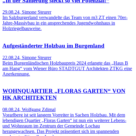
„In der Sanierung steckt so viel Potenzial!“
29.08.24
,
Simone Steurer
Im Salzburgerland verwandelte das Team von m3 ZT einen 70er-
Jahre-Massivbau in ein ansprechendes Jugendwohnhaus in
Holzriegelbauweise.
Aufgeständerter Holzbau im Burgenland
22.08.24
,
Simone Steurer
Beim Burgenländischen Holzbaupreis 2024 erlangte das „Haus B
am Hang“ vom Wiener Büro STADTGUT Architekten ZTKG eine
Anerkennung.
WOHNQUARTIER „FLORAS GARTEN“ VON
HK ARCHITEKTEN
08.08.24
,
Wolfgang Zdimal
Vorarlberg ist seit langem Vorreiter in Sachen Holzbau. Mit dem
lebendigen Quartier „Floras Garten“ ist nun ein weiterer Lebens-
und Wohnraum im Zentrum der Gemeinde Lochau
herangewachsen. Das Projekt präsentiert sich im spannenden