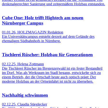
denkmalgerechter Sanierung und zeitgemäßem Holzbau entstanden.
Cube One: Holz trifft Hightech am neuen
Nürnberger Campus
01.01.26
,
HOLZMAGAZIN Redaktion
Ein Universitätscampus entsteht derzeit auf dem Gelände des
ehemaligen Südbahnhofs in Nürnberg.
Tischlerei Rüscher: Holzbau für Generationen
02.12.25
,
Helena Zottmann
Die Tischlerei Rüscher im Bregenzerwald ist ein fester Bestandteil
im Dorf. Was als Werkraum im Stadl begann, entwickelte sich zu
einem Betrieb, der die Ortschaft heute auch optisch prägt: Der
moderne Holzbau an der Ortseinfahrt ist nicht zu übersehen.
Nachhaltig schwimmen
02.12.25
,
Claudia Stieglecker