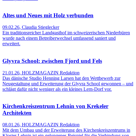
Altes und Neues mit Holz verbunden
09.02.26
,
Claudia Stieglecker
Ein traditionsreicher Landgasthof im schweizerischen Niederbüren
wurde nach einem Betreiberwechsel umfassend saniert und
erweitert.
Glyvra School: zwischen Fjord und Fels
21.01.26
,
HOLZMAGAZIN Redaktion
Das dänische Studio Henning Larsen hat den Wettbewerb zur
Neugestaltung und Erweiterung der Glyvra School gewonnen – und
schlägt dafür nicht weniger als ein kleines Lern-Dorf vor.
Kirchenkreiszentrum Lehnin von Krekeler
Architekten
08.01.26
,
HOLZMAGAZIN Redaktion
Mit dem Umbau und der Erweiterung des Kirchenkreiszentrums in
Kloster Lehnin ist ein gelungenes Beispiel für die Verbindung von