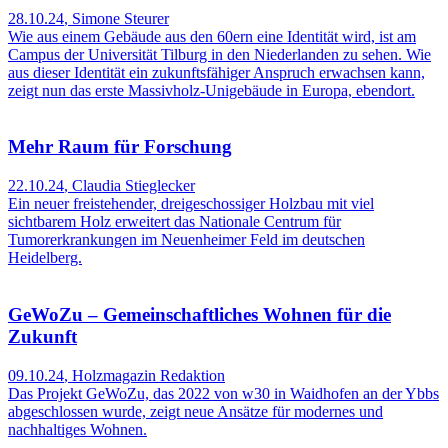
28.10.24
,
Simone Steurer
Wie aus einem Gebäude aus den 60ern eine Identität wird, ist am
Campus der Universität Tilburg in den Niederlanden zu sehen. Wie
aus dieser Identität ein zukunftsfähiger Anspruch erwachsen kann,
zeigt nun das erste Massivholz-Unigebäude in Europa, ebendort.
Mehr Raum für Forschung
22.10.24
,
Claudia Stieglecker
Ein neuer freistehender, dreigeschossiger Holzbau mit viel
sichtbarem Holz erweitert das Nationale Centrum für
Tumorerkrankungen im Neuenheimer Feld im deutschen
Heidelberg.
GeWoZu – Gemeinschaftliches Wohnen für die
Zukunft
09.10.24
,
Holzmagazin Redaktion
Das Projekt GeWoZu, das 2022 von w30 in Waidhofen an der Ybbs
abgeschlossen wurde, zeigt neue Ansätze für modernes und
nachhaltiges Wohnen.