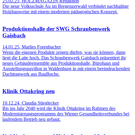
25.02.25
,
HOLZMAGAZIN Redaktion
Die neue Volksschule Au im Bregenzerwald verbindet nachhaltige
Holzbauweise mit einem modernen pädagogischen Konzept.
Produktionshalle der SWG Schraubenwerk
Gaisbach
14.01.25
,
Marlies Forenbacher
Wenn die eigenen Produkte zeigen dürfen, was sie können, dann
liegt die Latte hoch. Das Schraubenwerk Gaisbach präsentiert ihr
neues Gebäudeensemble aus Produktionshalle, Bürohaus und
Ausstellungspavillon in Waldenburg in mit einem beeindruckenden
Dachtragwerk aus BauBuche.
Klinik Ottakring neu
10.12.24
,
Claudia Stieglecker
Bis ins Jahr 2040 wird die Klinik Ottakring im Rahmen des
Modernisierungsprogramms des Wiener Gesundheitsverbundes bei
laufendem Betrieb neu gebaut.