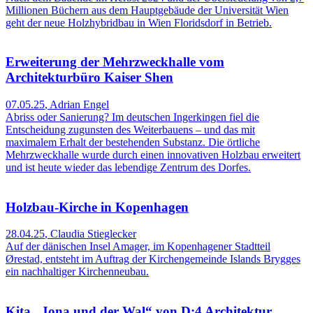
Millionen Büchern aus dem Hauptgebäude der Universität Wien
geht der neue Holzhybridbau in Wien Floridsdorf in Betrieb.
Erweiterung der Mehrzweckhalle vom
Architekturbüro Kaiser Shen
07.05.25
,
Adrian Engel
Abriss oder Sanierung? Im deutschen Ingerkingen fiel die
Entscheidung zugunsten des Weiterbauens – und das mit
maximalem Erhalt der bestehen­den Substanz. Die örtliche
Mehrzweckhalle wurde durch einen innovativen Holzbau erweitert
und ist heute wieder das lebendige Zentrum des Dorfes.
Holzbau-Kirche in Kopenhagen
28.04.25
,
Claudia Stieglecker
Auf der dänischen Insel Amager, im Kopenhagener Stadtteil
Ørestad, entsteht im Auftrag der Kirchengemeinde Islands Brygges
ein nachhaltiger Kirchenneubau.
Kita „Jona und der Wal“ von D:4 Architektur