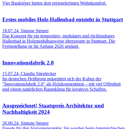
Vier Baukörper bieten dort preisgekrönten Wohnkomfort.
Erstes mobiles Holz-Hallenbad entsteht in Stuttgart
18.07.24
,
Simone Steurer
Das Konzept für ein temporäres, modulares und rückbaubares
Hallenbad in Holzmodulbauweise überzeugte in Stuttgart. Die
Fertigstellung ist für Anfang 2026 geplant.
Innovationsfabrik 2.0
15.07.24
,
Claudia Stieglecker
Im deutschen Heilbronn präsentiert sich der Kubus der
"Innovationsfabrik 2.0" als Holzkonstruktion – mit viel Offenheit
und einem natürlichen Raumklima für kreatives Schaffen.
Ausgezeichnet! Staatspreis Architektur und
Nachhaltigkeit 2024
26.06.24
,
Simone Steurer
Freude für drei Vorzeigeprojekte: Sie wurden beim österreichischen