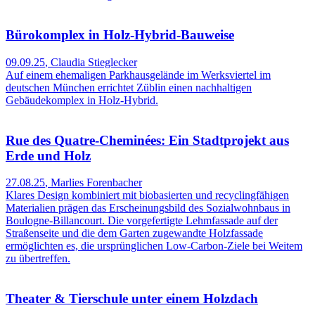
Bürokomplex in Holz-Hybrid-Bauweise
09.09.25
,
Claudia Stieglecker
Auf einem ehemaligen Parkhausgelände im Werksviertel im
deutschen München errichtet Züblin einen nachhaltigen
Gebäudekomplex in Holz-Hybrid.
Rue des Quatre-Cheminées: Ein Stadtprojekt aus
Erde und Holz
27.08.25
,
Marlies Forenbacher
Klares Design kombiniert mit biobasierten und recyclingfähigen
Materialien prägen das Erscheinungs­bild des Sozialwohnbaus in
Boulogne-Billancourt. Die vorgefertigte Lehmfassade auf der
Straßenseite und die dem Garten zugewandte Holzfassade
ermöglichten es, die ursprünglichen Low-Carbon-Ziele bei Weitem
zu übertreffen.
Theater & Tierschule unter einem Holzdach