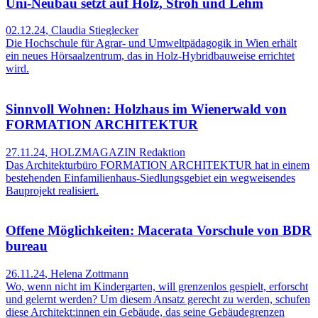
Uni-Neubau setzt auf Holz, Stroh und Lehm
02.12.24
,
Claudia Stieglecker
Die Hochschule für Agrar- und Umweltpädagogik in Wien erhält
ein neues Hörsaalzentrum, das in Holz-Hybridbauweise errichtet
wird.
Sinnvoll Wohnen: Holzhaus im Wienerwald von
FORMATION ARCHITEKTUR
27.11.24
,
HOLZMAGAZIN Redaktion
Das Architekturbüro FORMATION ARCHITEKTUR hat in einem
bestehenden Einfamilienhaus-Siedlungsgebiet ein wegweisendes
Bauprojekt realisiert.
Offene Möglichkeiten: Macerata Vorschule von BDR
bureau
26.11.24
,
Helena Zottmann
Wo, wenn nicht im Kindergarten, will grenzenlos gespielt, erforscht
und gelernt werden? Um diesem Ansatz gerecht zu werden, schufen
diese Architekt:innen ein Gebäude, das seine Gebäudegrenzen