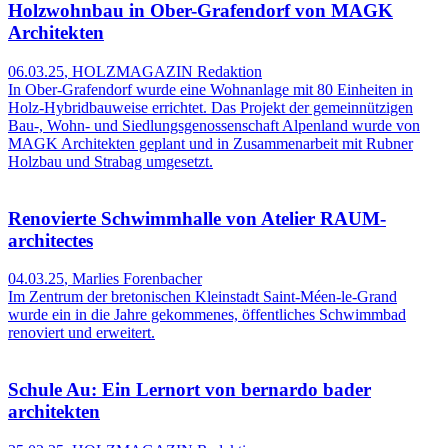
Holzwohnbau in Ober-Grafendorf von MAGK
Architekten
06.03.25
,
HOLZMAGAZIN Redaktion
In Ober-Grafendorf wurde eine Wohnanlage mit 80 Einheiten in
Holz-Hybridbauweise errichtet. Das Projekt der gemeinnützigen
Bau-, Wohn- und Siedlungsgenossenschaft Alpenland wurde von
MAGK Architekten geplant und in Zusammenarbeit mit Rubner
Holzbau und Strabag umgesetzt.
Renovierte Schwimmhalle von Atelier RAUM-
architectes
04.03.25
,
Marlies Forenbacher
Im Zentrum der bretonischen Kleinstadt Saint-Méen-le-Grand
wurde ein in die Jahre gekommenes, öffentliches Schwimmbad
renoviert und erweitert.
Schule Au: Ein Lernort von bernardo bader
architekten