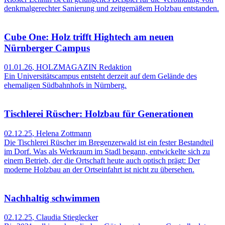
denkmalgerechter Sanierung und zeitgemäßem Holzbau entstanden.
Cube One: Holz trifft Hightech am neuen
Nürnberger Campus
01.01.26
,
HOLZMAGAZIN Redaktion
Ein Universitätscampus entsteht derzeit auf dem Gelände des
ehemaligen Südbahnhofs in Nürnberg.
Tischlerei Rüscher: Holzbau für Generationen
02.12.25
,
Helena Zottmann
Die Tischlerei Rüscher im Bregenzerwald ist ein fester Bestandteil
im Dorf. Was als Werkraum im Stadl begann, entwickelte sich zu
einem Betrieb, der die Ortschaft heute auch optisch prägt: Der
moderne Holzbau an der Ortseinfahrt ist nicht zu übersehen.
Nachhaltig schwimmen
02.12.25
,
Claudia Stieglecker