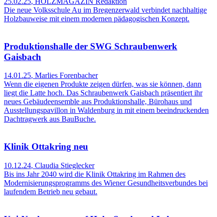
25.02.25
,
HOLZMAGAZIN Redaktion
Die neue Volksschule Au im Bregenzerwald verbindet nachhaltige
Holzbauweise mit einem modernen pädagogischen Konzept.
Produktionshalle der SWG Schraubenwerk
Gaisbach
14.01.25
,
Marlies Forenbacher
Wenn die eigenen Produkte zeigen dürfen, was sie können, dann
liegt die Latte hoch. Das Schraubenwerk Gaisbach präsentiert ihr
neues Gebäudeensemble aus Produktionshalle, Bürohaus und
Ausstellungspavillon in Waldenburg in mit einem beeindruckenden
Dachtragwerk aus BauBuche.
Klinik Ottakring neu
10.12.24
,
Claudia Stieglecker
Bis ins Jahr 2040 wird die Klinik Ottakring im Rahmen des
Modernisierungsprogramms des Wiener Gesundheitsverbundes bei
laufendem Betrieb neu gebaut.