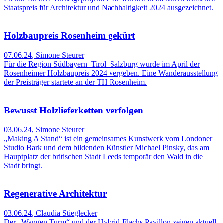
Staatspreis für Architektur und Nachhaltigkeit 2024 ausgezeichnet.
Holzbaupreis Rosenheim gekürt
07.06.24
,
Simone Steurer
Für die Region Südbayern–Tirol–Salzburg wurde im April der
Rosenheimer Holzbaupreis 2024 vergeben. Eine Wanderausstellung
der Preisträger startete an der TH Rosenheim.
Bewusst Holzlieferketten verfolgen
03.06.24
,
Simone Steurer
„Making A Stand“ ist ein gemeinsames Kunstwerk vom Londoner
Studio Bark und dem bildenden Künstler Michael Pinsky, das am
Hauptplatz der britischen Stadt Leeds temporär den Wald in die
Stadt bringt.
Regenerative Architektur
03.06.24
,
Claudia Stieglecker
Der „Wangen Turm“ und der Hybrid-Flachs Pavillon zeigen aktuell