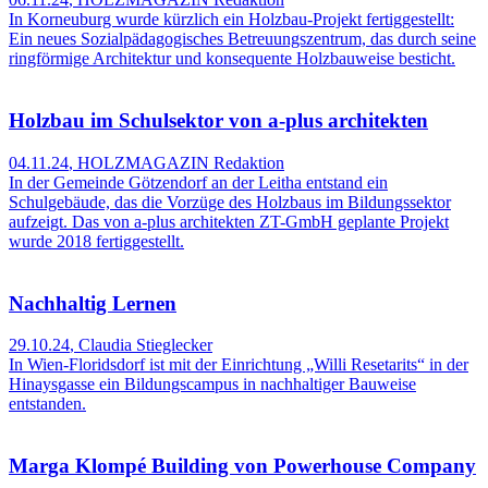
In Korneuburg wurde kürzlich ein Holzbau-Projekt fertiggestellt:
Ein neues Sozialpädagogisches Betreuungszentrum, das durch seine
ringförmige Architektur und konsequente Holzbauweise besticht.
Holzbau im Schulsektor von a-plus architekten
04.11.24
,
HOLZMAGAZIN Redaktion
In der Gemeinde Götzendorf an der Leitha entstand ein
Schulgebäude, das die Vorzüge des Holzbaus im Bildungssektor
aufzeigt. Das von a-plus architekten ZT-GmbH geplante Projekt
wurde 2018 fertiggestellt.
Nachhaltig Lernen
29.10.24
,
Claudia Stieglecker
In Wien-Floridsdorf ist mit der Einrichtung „Willi Resetarits“ in der
Hinaysgasse ein Bildungscampus in nachhaltiger Bauweise
entstanden.
Marga Klompé Building von Powerhouse Company