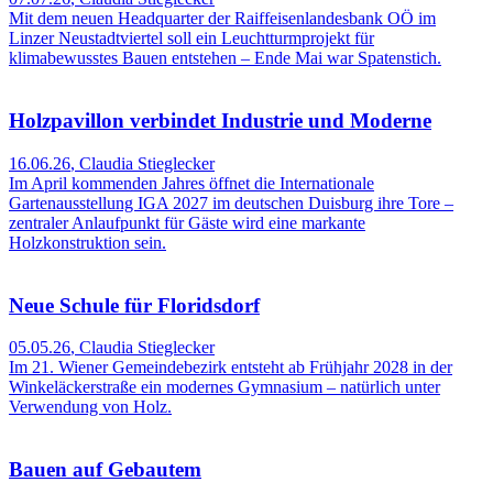
Mit dem neuen Headquarter der Raiffeisenlandesbank OÖ im
Linzer Neustadtviertel soll ein Leuchtturmprojekt für
klimabewusstes Bauen entstehen – Ende Mai war Spatenstich.
Holzpavillon verbindet Industrie und Moderne
16.06.26
,
Claudia Stieglecker
Im April kommenden Jahres öffnet die Internationale
Gartenausstellung IGA 2027 im deutschen Duisburg ihre Tore –
zentraler Anlaufpunkt für Gäste wird eine markante
Holzkonstruktion sein.
Neue Schule für Floridsdorf
05.05.26
,
Claudia Stieglecker
Im 21. Wiener Gemeindebezirk entsteht ab Frühjahr 2028 in der
Winkeläckerstraße ein modernes Gymnasium – natürlich unter
Verwendung von Holz.
Bauen auf Gebautem