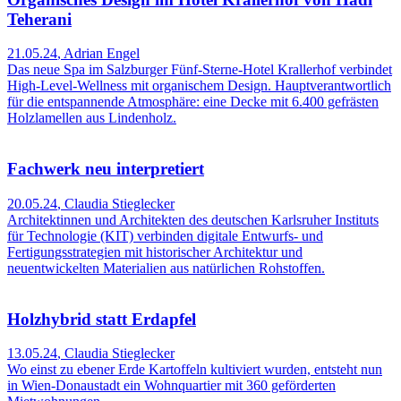
Teherani
21.05.24
,
Adrian Engel
Das neue Spa im Salzburger Fünf-Sterne-Hotel Krallerhof verbindet
High-Level-Wellness mit organischem Design. Hauptverantwortlich
für die entspannende Atmosphäre: eine Decke mit 6.400 gefrästen
Holzlamellen aus Lindenholz.
Fachwerk neu interpretiert
20.05.24
,
Claudia Stieglecker
Architektinnen und Architekten des deutschen Karlsruher Instituts
für Technologie (KIT) verbinden digitale Entwurfs- und
Fertigungsstrategien mit historischer Architektur und
neuentwickelten Materialien aus natürlichen Rohstoffen.
Holzhybrid statt Erdapfel
13.05.24
,
Claudia Stieglecker
Wo einst zu ebener Erde Kartoffeln kultiviert wurden, entsteht nun
in Wien-Donaustadt ein Wohnquartier mit 360 geförderten