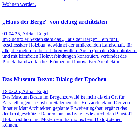
Wohnen werden.
„Haus der Berge“ von delueg architekten
01.04.25
,
Adrian Engel
Im Südtiroler Sexten steht das „Haus der Berge“ – ein fünf­
geschossiger Holzbau, gewidmet der umliegenden Landschaft, für
alle, die mehr darüber erfahren wollen. Aus regionalen Sturmhölzern
und mit leimfreien Holzver­bindungen konstruiert, verbindet das
Projekt handwerkliches Können mit innovativer Architektur.
Das Museum Bezau: Dialog der Epochen
18.03.25
,
Adrian Engel
Das Museum Bezau im Bregenzer­wald ist mehr als ein Ort für
Ausstellungen – es ist ein Statement der Holzarchitektur. Der von
Innauer Matt Architekten geplante Erweiterungsbau ergänzt das
denkmalgeschützte Bauernhaus und zeigt, wie durch den Baustoff
Holz Tradition und Moderne in harmonischem Dialog stehen
können.