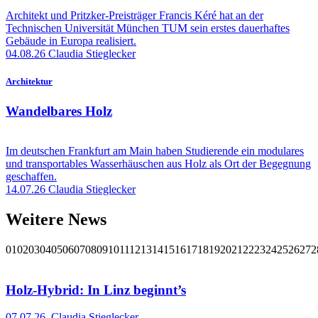
Architekt und Pritzker-Preisträger Francis Kéré hat an der
Technischen Universität München TUM sein erstes dauerhaftes
Gebäude in Europa realisiert.
04.08.26
Claudia Stieglecker
Architektur
Wandelbares Holz
Im deutschen Frankfurt am Main haben Studierende ein modulares
und transportables Wasserhäuschen aus Holz als Ort der Begegnung
geschaffen.
14.07.26
Claudia Stieglecker
Weitere News
01
02
03
04
05
06
07
08
09
10
11
12
13
14
15
16
17
18
19
20
21
22
23
24
25
26
27
2
Holz-Hybrid: In Linz beginnt’s
07.07.26
,
Claudia Stieglecker