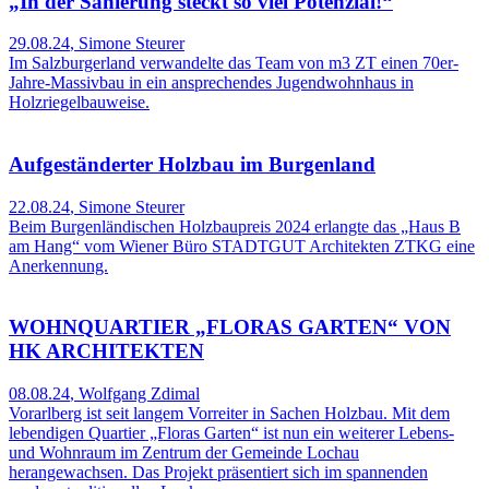
„In der Sanierung steckt so viel Potenzial!“
29.08.24
,
Simone Steurer
Im Salzburgerland verwandelte das Team von m3 ZT einen 70er-
Jahre-Massivbau in ein ansprechendes Jugendwohnhaus in
Holzriegelbauweise.
Aufgeständerter Holzbau im Burgenland
22.08.24
,
Simone Steurer
Beim Burgenländischen Holzbaupreis 2024 erlangte das „Haus B
am Hang“ vom Wiener Büro STADTGUT Architekten ZTKG eine
Anerkennung.
WOHNQUARTIER „FLORAS GARTEN“ VON
HK ARCHITEKTEN
08.08.24
,
Wolfgang Zdimal
Vorarlberg ist seit langem Vorreiter in Sachen Holzbau. Mit dem
lebendigen Quartier „Floras Garten“ ist nun ein weiterer Lebens-
und Wohnraum im Zentrum der Gemeinde Lochau
herangewachsen. Das Projekt präsentiert sich im spannenden