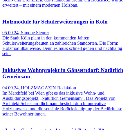
erweitert – mit einem modernen Holzbau.
Holzmodule für Schulerweiterungen in Köln
05.09.24
,
Simone Steurer
Die Stadt Köln plant in den kommenden Jahren
Schulerweiterungsbauten an zahlreichen Standorten. Die Form:
Holzmodulbauweise. Denn es muss schnell gehen und nachhaltig
sein.
Inklusives Wohnprojekt in Gänserndorf: Natürlich
Gemeinsam
04.09.24
,
HOLZMAGAZIN Redaktion
Im Marchfeld bei Wien gibt es das inklusive Wohn- und
Ausbildungsprojekt „Natürlich Gemeinsam“. Das Projekt von
Architekt Sebastian Illichmann besticht durch innovative
Holzbauweise und die sensible Berücksichtigung der Bedürfnisse
seiner Bewohner:innen.