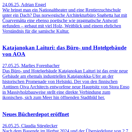
24.06.25
,
Adrian Engel
Wie bringt man ein Nationaltheater und eine Rentierzuchtschule
unter ein Dach? Das norwegische Architekturbüro Snøhetta hat mit
Čoarvemátta eine ebenso poetische wie pragmatische Antwort
gefunden – gebaut mit viel Holz, Weitblick und einem ehrlichen
Verständnis für die samische Kultur.
Katajanokan Laituri: das Büro- und Hotelgebäude
von AOA
27.05.25
,
Marlies Forenbacher
Das Büro- und Hotelgebäude Katajanokan Laituri ist das erste neue
Gebäude am ehemals industriellen Katajanokka-Ufer an der
historischen Promenade von Helsinki. Der von den finnischen
Anttinen Oiva Architects entworfene neue Hauptsitz von Stora Enso
in Massivholzbauweise stellt eine direkte Verbindung zum
ikonischen, sich zum Meer hin öffnenden Stadtbild her.
Neues Bücherdepot eröffnet
26.05.25
,
Claudia Stieglecker
Nach dem Bauende im Herbst 2024 und der Übersiedelung von 2,7