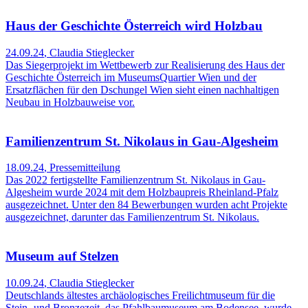
Haus der Geschichte Österreich wird Holzbau
24.09.24
,
Claudia Stieglecker
Das Siegerprojekt im Wettbewerb zur Realisierung des Haus der
Geschichte Österreich im MuseumsQuartier Wien und der
Ersatzflächen für den Dschungel Wien sieht einen nachhaltigen
Neubau in Holzbauweise vor.
Familienzentrum St. Nikolaus in Gau-Algesheim
18.09.24
,
Pressemitteilung
Das 2022 fertigstellte Familienzentrum St. Nikolaus in Gau-
Algesheim wurde 2024 mit dem Holzbaupreis Rheinland-Pfalz
ausgezeichnet. Unter den 84 Bewerbungen wurden acht Projekte
ausgezeichnet, darunter das Familienzentrum St. Nikolaus.
Museum auf Stelzen
10.09.24
,
Claudia Stieglecker
Deutschlands ältestes archäologisches Freilichtmuseum für die
Stein- und Bronzezeit, das Pfahlbaumuseum am Bodensee, wurde