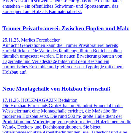
Bis 2031 soll im schwedischen Göteborg das neue Centralbadet
entstehen – ein öffentliches Schwimm- und Sportzentrum, das
konsequent auf Holz als Baumaterial setzt.
Trumer Privatbrauerei: Zwischen Hopfen und Malz
25.11.25
,
Marlies Forenbacher
Auf acht Generationen kann die Trumer Privatbrauerei bereits
zurückblicken. Die Werte des familiengeführten Betriebs sollten
räumlich umgesetzt werden. Die neuen Erweiterungsbauten von
Lagerhalle und Verladestraße bilden mit dem Bestand ein
harmonisches Ensemble und greifen dessen Typologie mit einem
Holzbau auf.
Neue Montagehalle von Holzbau Fürnschuß
17.11.25
,
HOLZMAGAZIN Redaktion
Die Holzbau Fürnschuß GmbH hat am Standort Frauental in der
Weststeiermark eine Montagehalle errichtet, die Maßstäbe für
modernen Holzbau setzt. Die rund 500 m² große Halle dient der
Produktion und Vorfertigung von großformatigen Holzelementen für
Wand-, Decken- und Dachkonstruktionen. Sie bietet
witterungsgeschützte Arbeitsbedingungen, viel Tageslicht und eine