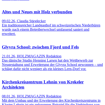
Altes und Neues mit Holz verbunden
09.02.26
,
Claudia Stieglecker
Ein traditionsreicher Landgasthof im schweizerischen Niederbüren
wurde nach einem Betreiberwechsel umfassend saniert und
erweitert.
Glyvra School: zwischen Fjord und Fels
21.01.26
,
HOLZMAGAZIN Redaktion
Das dänische Studio Henning Larsen hat den Wettbewerb zur
Neugestaltung und Erweiterung der Glyvra School gewonnen – und
schlägt dafür nicht weniger als ein kleines Lern-Dorf vor.
Kirchenkreiszentrum Lehnin von Krekeler
Architekten
08.01.26
,
HOLZMAGAZIN Redaktion
Mit dem Umbau und der Erweiterung des Kirchenkreiszentrums in
Kloster Lehnin ist ein gelungenes Beispiel für die Verbindung von