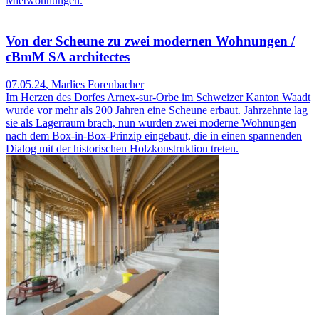
Mietwohnungen.
Von der Scheune zu zwei modernen Wohnungen /
cBmM SA architectes
07.05.24
,
Marlies Forenbacher
Im Herzen des Dorfes Arnex-sur-Orbe im Schweizer Kanton Waadt
wurde vor mehr als 200 Jahren eine Scheune erbaut. Jahrzehnte lag
sie als Lagerraum brach, nun wurden zwei moderne Wohnungen
nach dem Box-in-Box-Prinzip eingebaut, die in einen spannenden
Dialog mit der historischen Holzkonstruktion treten.