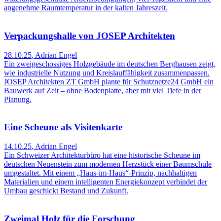
angenehme Raumtemperatur in der kalten Jahreszeit.
Verpackungshalle von JOSEP Architekten
28.10.25
,
Adrian Engel
Ein zweigeschossiges Holzgebäude im deutschen Berghausen zeigt,
wie industrielle Nutzung und Kreislauffähigkeit zusammenpassen.
JOSEP Architekten ZT GmbH plante für Schutznetze24 GmbH ein
Bauwerk auf Zeit – ohne Bodenplatte, aber mit viel Tiefe in der
Planung.
Eine Scheune als Visitenkarte
14.10.25
,
Adrian Engel
Ein Schweizer Architekturbüro hat eine historische Scheune im
deutschen Neuenstein zum modernen Herzstück einer Baumschule
umgestaltet. Mit einem „Haus-im-Haus“-Prinzip, nachhaltigen
Materialien und einem intelligenten Energiekonzept verbindet der
Umbau geschickt Bestand und Zukunft.
Zweimal Holz für die Forschung