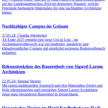
auf der Landesgartenschau 2024 im deutschen Wangen, welche
Potentiale biobasierte Materialien für eine nachhaltige Architektur
bieten.
Nachhaltiger Campus im Grünen
27.05.24
,
Claudia Stieglecker
Ab Ende 2025 entsteht eine neue Uni in Linz - im
Architekturwettbewerb war ein moderner, attraktiver und
klimafreundlicher Campus mit möglichst geringem Bodenverbrauch
gefordert.
Rekonstruktion des Bauernhofs von Sigurd Larsen
Architekten
22.05.24
,
Simone Steurer
Mit einem traditionellen Anspruch und den Materialien Ziegel und
Holz rekonstruierten und erneuerten Sigurd Larsen Architekten
einen ganz besonderen Bauernhof in Deutschland.
Organisches Design im Hotel Krallerhof von Hadi