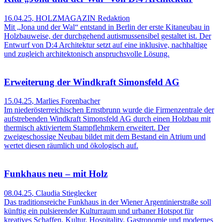
16.04.25
,
HOLZMAGAZIN Redaktion
Mit „Jona und der Wal“ entstand in Berlin der erste Kitaneubau in
Holzbauweise, der durchgehend autismussensibel gestaltet ist. Der
Entwurf von D:4 Architektur setzt auf eine inklusive, nachhaltige
und zugleich architektonisch anspruchsvolle Lösung.
Erweiterung der Windkraft Simonsfeld AG
15.04.25
,
Marlies Forenbacher
Im niederösterreichischen Ernstbrunn wurde die Firmenzentrale der
aufstrebenden Windkraft Simonsfeld AG durch einen Holzbau mit
thermisch aktiviertem Stampflehmkern erweitert. Der
zweigeschossige Neubau bildet mit dem Bestand ein Atrium und
wertet diesen räumlich und ökologisch auf.
Funkhaus neu – mit Holz
08.04.25
,
Claudia Stieglecker
Das traditionsreiche Funkhaus in der Wiener Argentinierstraße soll
künftig ein pulsierender Kulturraum und urbaner Hotspot für
kreatives Schaffen, Kultur, Hospitality, Gastronomie und modernes