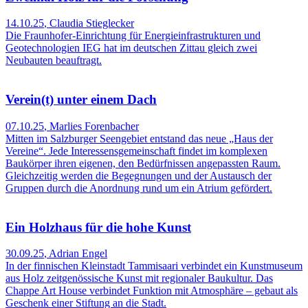
14.10.25
,
Claudia Stieglecker
Die Fraunhofer-Einrichtung für Energieinfrastrukturen und
Geotechnologien IEG hat im deutschen Zittau gleich zwei
Neubauten beauftragt.
Verein(t) unter einem Dach
07.10.25
,
Marlies Forenbacher
Mitten im Salzburger Seengebiet entstand das neue „Haus der
Vereine“. Jede Inter­essens­gemeinschaft findet im komplexen
Baukör­per ihren eigenen, den Bedürfnissen angepassten Raum.
Gleichzeitig werden die Begegnungen und der Austausch der
Gruppen durch die Anordnung rund um ein Atrium gefördert.
Ein Holzhaus für die hohe Kunst
30.09.25
,
Adrian Engel
In der finnischen Kleinstadt Tammisaari verbindet ein Kunstmuseum
aus Holz zeitgenössische Kunst mit regionaler Baukultur. Das
Chappe Art House verbindet Funktion mit Atmosphäre – gebaut als
Geschenk einer Stiftung an die Stadt.