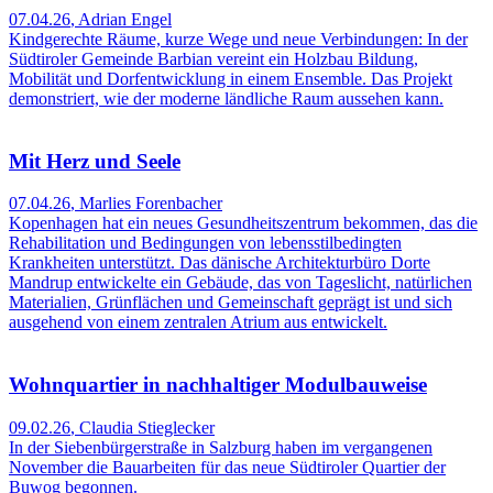
07.04.26
,
Adrian Engel
Kindgerechte Räume, kurze Wege und neue Verbindungen: In der
Südtiroler Gemeinde Barbian vereint ein Holzbau Bildung,
Mobilität und Dorfentwicklung in einem Ensemble. Das Projekt
demonstriert, wie der moderne ländliche Raum aussehen kann.
Mit Herz und Seele
07.04.26
,
Marlies Forenbacher
Kopenhagen hat ein neues Gesundheitszentrum bekommen, das die
Rehabilitation und Bedingungen von lebensstilbedingten
Krankheiten unterstützt. Das dänische Architekturbüro Dorte
Mandrup entwickelte ein Gebäude, das von Tageslicht, natürlichen
Materialien, Grünflächen und Gemeinschaft geprägt ist und sich
ausgehend von einem zentralen Atrium aus entwickelt.
Wohnquartier in nachhaltiger Modulbauweise
09.02.26
,
Claudia Stieglecker
In der Siebenbürgerstraße in Salzburg haben im vergangenen
November die Bauarbeiten für das neue Südtiroler Quartier der
Buwog begonnen.