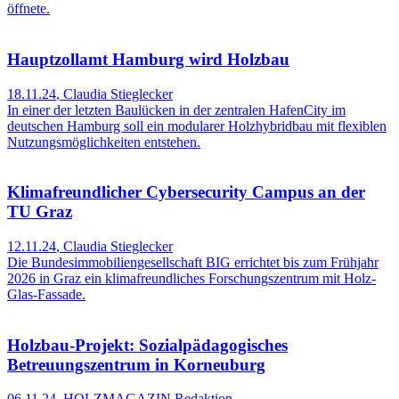
öffnete.
Hauptzollamt Hamburg wird Holzbau
18.11.24
,
Claudia Stieglecker
In einer der letzten Baulücken in der zentralen HafenCity im
deutschen Hamburg soll ein modularer Holzhybridbau mit flexiblen
Nutzungsmöglichkeiten entstehen.
Klimafreundlicher Cybersecurity Campus an der
TU Graz
12.11.24
,
Claudia Stieglecker
Die Bundesimmobiliengesellschaft BIG errichtet bis zum Frühjahr
2026 in Graz ein klimafreundliches Forschungszentrum mit Holz-
Glas-Fassade.
Holzbau-Projekt: Sozialpädagogisches
Betreuungszentrum in Korneuburg
06.11.24
,
HOLZMAGAZIN Redaktion