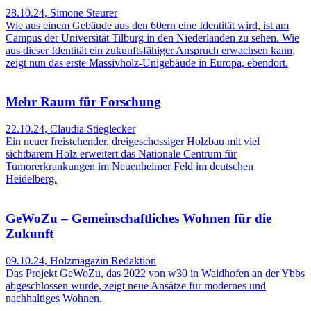
28.10.24
,
Simone Steurer
Wie aus einem Gebäude aus den 60ern eine Identität wird, ist am
Campus der Universität Tilburg in den Niederlanden zu sehen. Wie
aus dieser Identität ein zukunftsfähiger Anspruch erwachsen kann,
zeigt nun das erste Massivholz-Unigebäude in Europa, ebendort.
Mehr Raum für Forschung
22.10.24
,
Claudia Stieglecker
Ein neuer freistehender, dreigeschossiger Holzbau mit viel
sichtbarem Holz erweitert das Nationale Centrum für
Tumorerkrankungen im Neuenheimer Feld im deutschen
Heidelberg.
GeWoZu – Gemeinschaftliches Wohnen für die
Zukunft
09.10.24
,
Holzmagazin Redaktion
Das Projekt GeWoZu, das 2022 von w30 in Waidhofen an der Ybbs
abgeschlossen wurde, zeigt neue Ansätze für modernes und
nachhaltiges Wohnen.