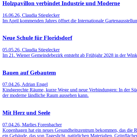
Holzpavillon verbindet Industrie und Moderne
16.06.26
,
Claudia Stieglecker
Im April kommenden Jahres öffnet die Internationale Gartenausstellu
Neue Schule für Floridsdorf
05.05.26
,
Claudia Stieglecker
Im 21. Wiener Gemeindebezirk entsteht ab Frühjahr 2028 in der Win
Bauen auf Gebautem
07.04.26
,
Adrian Engel
Kindgerechte Räume, kurze Wege und neue Verbindungen: In der Südt
der moderne ländliche Raum aussehen kann.
Mit Herz und Seele
07.04.26
,
Marlies Forenbacher
Kopenhagen hat ein neues Gesundheitszentrum bekommen, das die Reh
ein Gebäude, das von Tageslicht, natürlichen Materialien, Grünfläch