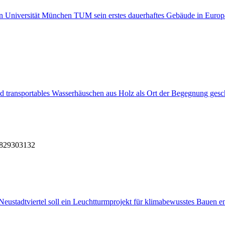
en Universität München TUM sein erstes dauerhaftes Gebäude in Europa 
d transportables Wasserhäuschen aus Holz als Ort der Begegnung gesc
8
29
30
31
32
ustadtviertel soll ein Leuchtturmprojekt für klimabewusstes Bauen e