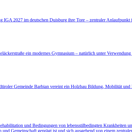
ng IGA 2027 im deutschen Duisburg ihre Tore – zentraler Anlaufpunkt 
keläckerstraße ein modernes Gymnasium – natürlich unter Verwendung
iroler Gemeinde Barbian vereint ein Holzbau Bildung, Mobilität und 
abilitation und Bedingungen von lebensstilbedingten Krankheiten unt
en und Gemeinschaft geprägt ist und sich ausgehend von einem zentrale