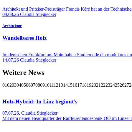
Architekt und Pritzker-Preisträger Francis Kéré hat an der Technisch
04.08.26
Claudia Stieglecker
Architektur
Wandelbares Holz
Im deutschen Frankfurt am Main haben Studierende ein modulares un
14.07.26
Claudia Stieglecker
Weitere News
01
02
03
04
05
06
07
08
09
10
11
12
13
14
15
16
17
18
19
20
21
22
23
24
25
26
27
2
Holz-Hybrid: In Linz beginnt’s
07.07.26
,
Claudia Stieglecker
Mit dem neuen Headquarter der Raiffeisenlandesbank OÖ im Linzer Ne