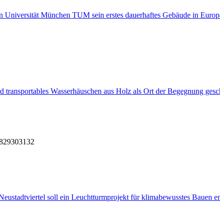
en Universität München TUM sein erstes dauerhaftes Gebäude in Europa 
d transportables Wasserhäuschen aus Holz als Ort der Begegnung gesc
8
29
30
31
32
ustadtviertel soll ein Leuchtturmprojekt für klimabewusstes Bauen e