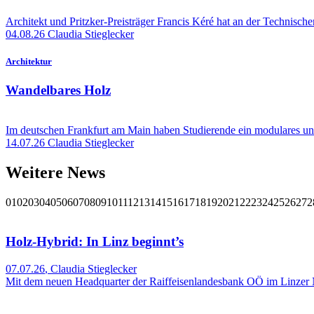
Architekt und Pritzker-Preisträger Francis Kéré hat an der Technisch
04.08.26
Claudia Stieglecker
Architektur
Wandelbares Holz
Im deutschen Frankfurt am Main haben Studierende ein modulares un
14.07.26
Claudia Stieglecker
Weitere News
01
02
03
04
05
06
07
08
09
10
11
12
13
14
15
16
17
18
19
20
21
22
23
24
25
26
27
2
Holz-Hybrid: In Linz beginnt’s
07.07.26
,
Claudia Stieglecker
Mit dem neuen Headquarter der Raiffeisenlandesbank OÖ im Linzer Ne