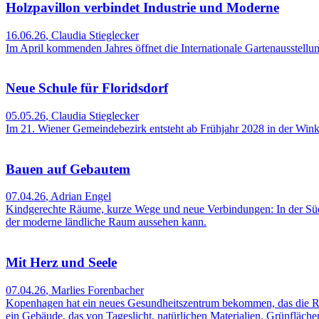
Holzpavillon verbindet Industrie und Moderne
16.06.26
,
Claudia Stieglecker
Im April kommenden Jahres öffnet die Internationale Gartenausstellu
Neue Schule für Floridsdorf
05.05.26
,
Claudia Stieglecker
Im 21. Wiener Gemeindebezirk entsteht ab Frühjahr 2028 in der Win
Bauen auf Gebautem
07.04.26
,
Adrian Engel
Kindgerechte Räume, kurze Wege und neue Verbindungen: In der Südt
der moderne ländliche Raum aussehen kann.
Mit Herz und Seele
07.04.26
,
Marlies Forenbacher
Kopenhagen hat ein neues Gesundheitszentrum bekommen, das die Reh
ein Gebäude, das von Tageslicht, natürlichen Materialien, Grünfläch