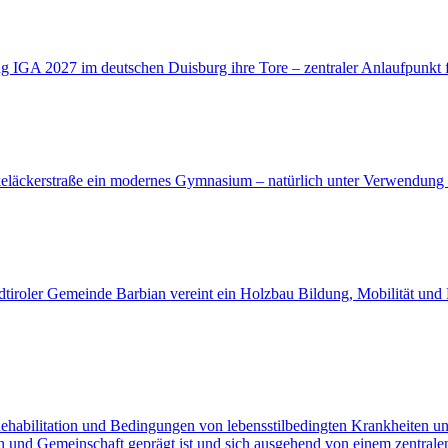
ng IGA 2027 im deutschen Duisburg ihre Tore – zentraler Anlaufpunkt 
keläckerstraße ein modernes Gymnasium – natürlich unter Verwendung
iroler Gemeinde Barbian vereint ein Holzbau Bildung, Mobilität und 
abilitation und Bedingungen von lebensstilbedingten Krankheiten unt
en und Gemeinschaft geprägt ist und sich ausgehend von einem zentrale