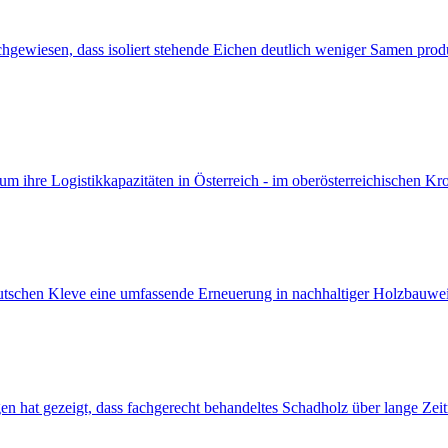
ewiesen, dass isoliert stehende Eichen deutlich weniger Samen prod
m ihre Logistikkapazitäten in Österreich - im oberösterreichischen Kron
tschen Kleve eine umfassende Erneuerung in nachhaltiger Holzbauwei
en hat gezeigt, dass fachgerecht behandeltes Schadholz über lange Zeit