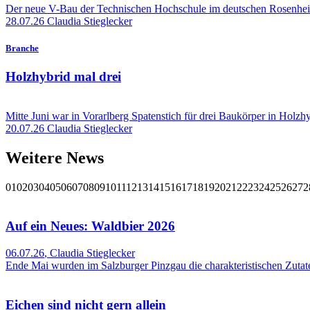
Der neue V-Bau der Technischen Hochschule im deutschen Rosenheim s
28.07.26
Claudia Stieglecker
Branche
Holzhybrid mal drei
Mitte Juni war in Vorarlberg Spatenstich für drei Baukörper in Holzh
20.07.26
Claudia Stieglecker
Weitere News
01
02
03
04
05
06
07
08
09
10
11
12
13
14
15
16
17
18
19
20
21
22
23
24
25
26
27
2
Auf ein Neues: Waldbier 2026
06.07.26
,
Claudia Stieglecker
Ende Mai wurden im Salzburger Pinzgau die charakteristischen Zutate
Eichen sind nicht gern allein