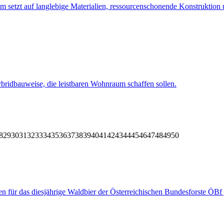
etzt auf langlebige Materialien, ressourcenschonende Konstruktion u
ybridbauweise, die leistbaren Wohnraum schaffen sollen.
8
29
30
31
32
33
34
35
36
37
38
39
40
41
42
43
44
45
46
47
48
49
50
n für das diesjährige Waldbier der Österreichischen Bundesforste ÖBf 