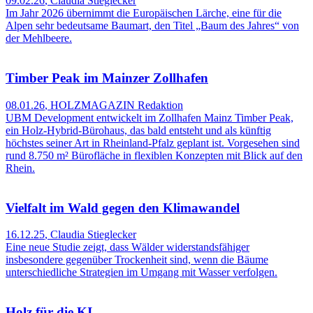
09.02.26
,
Claudia Stieglecker
Im Jahr 2026 übernimmt die Europäischen Lärche, eine für die
Alpen sehr bedeutsame Baumart, den Titel „Baum des Jahres“ von
der Mehlbeere.
Timber Peak im Mainzer Zollhafen
08.01.26
,
HOLZMAGAZIN Redaktion
UBM Development entwickelt im Zollhafen Mainz Timber Peak,
ein Holz‑Hybrid‑Bürohaus, das bald entsteht und als künftig
höchstes seiner Art in Rheinland‑Pfalz geplant ist. Vorgesehen sind
rund 8.750 m² Bürofläche in flexiblen Konzepten mit Blick auf den
Rhein.
Vielfalt im Wald gegen den Klimawandel
16.12.25
,
Claudia Stieglecker
Eine neue Studie zeigt, dass Wälder widerstandsfähiger
insbesondere gegenüber Trockenheit sind, wenn die Bäume
unterschiedliche Strategien im Umgang mit Wasser verfolgen.
Holz für die KI