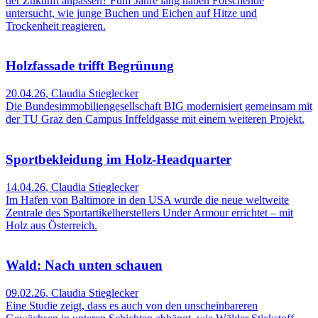
der Zukunft anpassen? Fünf Jahre lang haben Forschende
untersucht, wie junge Buchen und Eichen auf Hitze und
Trockenheit reagieren.
Holzfassade trifft Begrünung
20.04.26
,
Claudia Stieglecker
Die Bundesimmobiliengesellschaft BIG modernisiert gemeinsam mit
der TU Graz den Campus Inffeldgasse mit einem weiteren Projekt.
Sportbekleidung im Holz-Headquarter
14.04.26
,
Claudia Stieglecker
Im Hafen von Baltimore in den USA wurde die neue weltweite
Zentrale des Sportartikelherstellers Under Armour errichtet – mit
Holz aus Österreich.
Wald: Nach unten schauen
09.02.26
,
Claudia Stieglecker
Eine Studie zeigt, dass es auch von den unscheinbareren