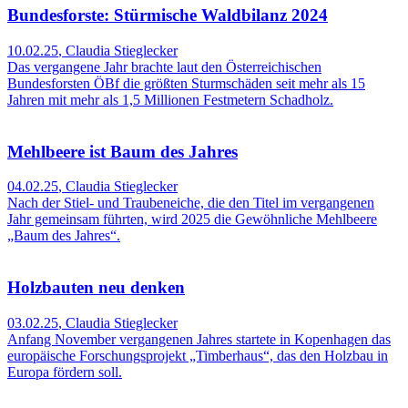
Bundesforste: Stürmische Waldbilanz 2024
10.02.25
,
Claudia Stieglecker
Das vergangene Jahr brachte laut den Österreichischen
Bundesforsten ÖBf die größten Sturmschäden seit mehr als 15
Jahren mit mehr als 1,5 Millionen Festmetern Schadholz.
Mehlbeere ist Baum des Jahres
04.02.25
,
Claudia Stieglecker
Nach der Stiel- und Traubeneiche, die den Titel im vergangenen
Jahr gemeinsam führten, wird 2025 die Gewöhnliche Mehlbeere
„Baum des Jahres“.
Holzbauten neu denken
03.02.25
,
Claudia Stieglecker
Anfang November vergangenen Jahres startete in Kopenhagen das
europäische Forschungsprojekt „Timberhaus“, das den Holzbau in
Europa fördern soll.