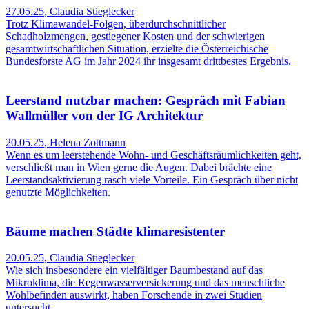
27.05.25
,
Claudia Stieglecker
Trotz Klimawandel-Folgen, überdurchschnittlicher
Schadholzmengen, gestiegener Kosten und der schwierigen
gesamtwirtschaftlichen Situation, erzielte die Österreichische
Bundesforste AG im Jahr 2024 ihr insgesamt drittbestes Ergebnis.
Leerstand nutzbar machen: Gespräch mit Fabian
Wallmüller von der IG Architektur
20.05.25
,
Helena Zottmann
Wenn es um leerstehende Wohn- und Geschäftsräumlichkeiten geht,
verschließt man in Wien gerne die Augen. Dabei brächte eine
Leerstandsaktivierung rasch viele Vorteile. Ein Gespräch über nicht
genutzte Möglichkeiten.
Bäume machen Städte klimaresistenter
20.05.25
,
Claudia Stieglecker
Wie sich insbesondere ein vielfältiger Baumbestand auf das
Mikroklima, die Regenwasserversickerung und das menschliche
Wohlbefinden auswirkt, haben Forschende in zwei Studien
untersucht.