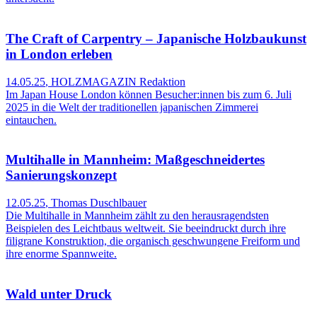
The Craft of Carpentry – Japanische Holzbaukunst
in London erleben
14.05.25
,
HOLZMAGAZIN Redaktion
Im Japan House London können Besucher:innen bis zum 6. Juli
2025 in die Welt der traditionellen japanischen Zimmerei
eintauchen.
Multihalle in Mannheim: Maßgeschneidertes
Sanierungskonzept
12.05.25
,
Thomas Duschlbauer
Die Multihalle in Mannheim zählt zu den herausragendsten
Beispielen des Leichtbaus weltweit. Sie beeindruckt durch ihre
filigrane Konstruktion, die organisch geschwungene Freiform und
ihre enorme Spannweite.
Wald unter Druck