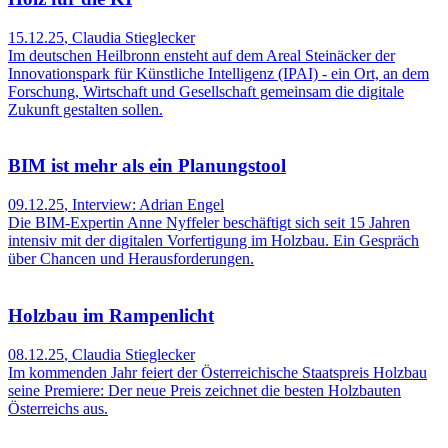
15.12.25
,
Claudia Stieglecker
Im deutschen Heilbronn ensteht auf dem Areal Steinäcker der
Innovationspark für Künstliche Intelligenz (IPAI) - ein Ort, an dem
Forschung, Wirtschaft und Gesellschaft gemeinsam die digitale
Zukunft gestalten sollen.
BIM ist mehr als ein Planungstool
09.12.25
,
Interview: Adrian Engel
Die BIM-Expertin Anne Nyffeler beschäftigt sich seit 15 Jahren
intensiv mit der digitalen Vorfertigung im Holzbau. Ein Gespräch
über Chancen und Herausforderungen.
Holzbau im Rampenlicht
08.12.25
,
Claudia Stieglecker
Im kommenden Jahr feiert der Österreichische Staatspreis Holzbau
seine Premiere: Der neue Preis zeichnet die besten Holzbauten
Österreichs aus.