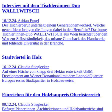
Interview mit dem Tischler:innen-Duo
WALLI.WITSCH
16.12.24
,
Adrian Engel
Der Tischlerberuf unterliegt einem Generationenwechsel. Welche
neuen Ideen bringen die Jungen dabei in den Beruf ein? Das junge
Tischler:innen-Duo WALLI.WITSCH aus Wien berichtet über den
Weg zur Selbstständigkeit, das urbane Comeback des Handwerks
und fehlende Diversität in der Branche.
Stadtviertel in Holz
16.12.24
,
Claudia Stieglecker
Auf einer Fläche von knapp drei Hektar entwickelt UBM
Development am Wiener Donaukanal mit dem LeopoldQuartier
Europas erstes Stadtquartier in Holzbauweise.
Einreichen für den Holzbaupreis Oberösterreich
09.12.24
,
Claudia Stieglecker
Befugte Planer:innen, Architekt:innen und Holzbaubetriebe sind