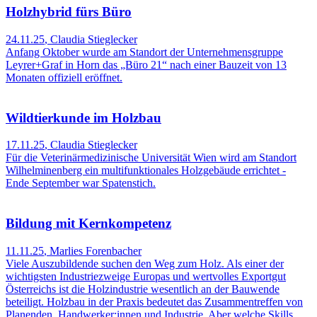
Holzhybrid fürs Büro
24.11.25
,
Claudia Stieglecker
Anfang Oktober wurde am Standort der Unternehmensgruppe
Leyrer+Graf in Horn das „Büro 21“ nach einer Bauzeit von 13
Monaten offiziell eröffnet.
Wildtierkunde im Holzbau
17.11.25
,
Claudia Stieglecker
Für die Veterinärmedizinische Universität Wien wird am Standort
Wilhelminenberg ein multifunktionales Holzgebäude errichtet -
Ende September war Spatenstich.
Bildung mit Kernkompetenz
11.11.25
,
Marlies Forenbacher
Viele Auszubildende suchen den Weg zum Holz. Als einer der
wichtigsten Industriezweige Europas und wertvolles Exportgut
Österreichs ist die Holzindustrie wesentlich an der Bauwende
beteiligt. Holzbau in der Praxis bedeutet das Zusammentreffen von
Planenden, Handwerker:innen und Industrie. Aber welche Skills