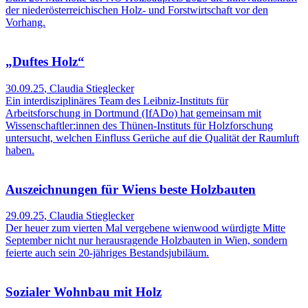
der niederösterreichischen Holz- und Forstwirtschaft vor den
Vorhang.
„Duftes Holz“
30.09.25
,
Claudia Stieglecker
Ein interdisziplinäres Team des Leibniz-Instituts für
Arbeitsforschung in Dortmund (IfADo) hat gemeinsam mit
Wissenschaftler:innen des Thünen-Instituts für Holzforschung
untersucht, welchen Einfluss Gerüche auf die Qualität der Raumluft
haben.
Auszeichnungen für Wiens beste Holzbauten
29.09.25
,
Claudia Stieglecker
Der heuer zum vierten Mal vergebene wienwood würdigte Mitte
September nicht nur herausragende Holzbauten in Wien, sondern
feierte auch sein 20-jähriges Bestandsjubiläum.
Sozialer Wohnbau mit Holz