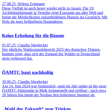
27.08.25
,
Helena Zottmann
Diese Vielfalt ist auch heuer wieder nicht zu fassen: Die 19.
Architekturbiennale in Venedig zeigt Exponate aus aller Welt und
bringt die Möglichkeiten zukunftsfähigen Planens ins Gespräch. Mit
Holz als ganz beiläufigem Hauptakteur.
Keine Erholung für die Bäume
01.07.25
,
Claudia Stieglecker
Der jährliche Waldzustandsbericht 2025 des deutschen Thünen-
Instituts zeigt, dass sich der Zustand der Wälder in Deutschland
nicht verbessert hat.
ÖAMTC baut nachhaltig
30.06.25
,
Claudia Stieglecker
Am 14. Juni 2024 war Spatenstich, rund ein Jahr später ist der neue
ÖAMTC-Stützpunkt in Melk fertiggestellt und eröffnet - nach etwa
28 Jahren löst damit der Neubau den bisherigen Standort ab.
„Wald der Zukunft“ zum Trinken