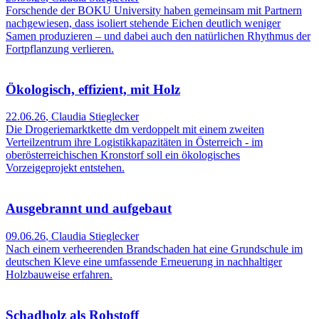
Forschende der BOKU University haben gemeinsam mit Partnern
nachgewiesen, dass isoliert stehende Eichen deutlich weniger
Samen produzieren – und dabei auch den natürlichen Rhythmus der
Fortpflanzung verlieren.
Ökologisch, effizient, mit Holz
22.06.26
,
Claudia Stieglecker
Die Drogeriemarktkette dm verdoppelt mit einem zweiten
Verteilzentrum ihre Logistikkapazitäten in Österreich - im
oberösterreichischen Kronstorf soll ein ökologisches
Vorzeigeprojekt entstehen.
Ausgebrannt und aufgebaut
09.06.26
,
Claudia Stieglecker
Nach einem verheerenden Brandschaden hat eine Grundschule im
deutschen Kleve eine umfassende Erneuerung in nachhaltiger
Holzbauweise erfahren.
Schadholz als Rohstoff