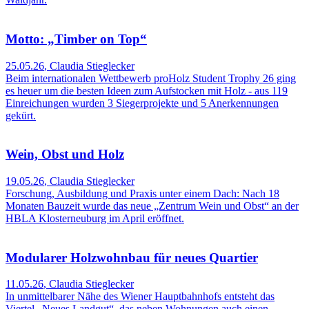
Motto: „Timber on Top“
25.05.26
,
Claudia Stieglecker
Beim internationalen Wettbewerb proHolz Student Trophy 26 ging
es heuer um die besten Ideen zum Aufstocken mit Holz - aus 119
Einreichungen wurden 3 Siegerprojekte und 5 Anerkennungen
gekürt.
Wein, Obst und Holz
19.05.26
,
Claudia Stieglecker
Forschung, Ausbildung und Praxis unter einem Dach: Nach 18
Monaten Bauzeit wurde das neue „Zentrum Wein und Obst“ an der
HBLA Klosterneuburg im April eröffnet.
Modularer Holzwohnbau für neues Quartier
11.05.26
,
Claudia Stieglecker
In unmittelbarer Nähe des Wiener Hauptbahnhofs entsteht das
Viertel „Neues Landgut“, das neben Wohnungen auch einen