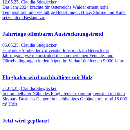
12.05.25
,
Claudia Stieglecker
Das Jahr 2024 brachte für Österreichs Wälder erneut hohe
Temperaturen und vielfältige Belastungen: Hitze, Stürme und Käfer
setzen dem Bestand zu.
Jahrringe offenbaren Austrocknungstrend
05.05.25
,
Claudia Stieglecker
Eine neue Studie der Universität Innsbruck im Bereich der
Jahrringanalyse rekonstruiert die sommerlichen Feuchte- und
Dürrebedingungen in den Alpen im Verlauf der letzten 9.000 Jahre.
Flughafen wird nachhaltiger mit Holz
21.04.25
,
Claudia Stieglecker
In unmittelbarer Nähe des Flughafens Luxemburg entsteht mit dem
Skypark Business Center ein nachhaltiges Gebäude mit rund 15.000
m³ Holz.
Jetzt wird gepflanzt