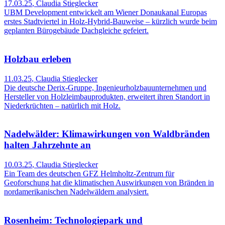
17.03.25
,
Claudia Stieglecker
UBM Development entwickelt am Wiener Donaukanal Europas
erstes Stadtviertel in Holz-Hybrid-Bauweise – kürzlich wurde beim
geplanten Bürogebäude Dachgleiche gefeiert.
Holzbau erleben
11.03.25
,
Claudia Stieglecker
Die deutsche Derix-Gruppe, Ingenieurholzbauunternehmen und
Hersteller von Holzleimbauprodukten, erweitert ihren Standort in
Niederkrüchten – natürlich mit Holz.
Nadelwälder: Klimawirkungen von Waldbränden
halten Jahrzehnte an
10.03.25
,
Claudia Stieglecker
Ein Team des deutschen GFZ Helmholtz-Zentrum für
Geoforschung hat die klimatischen Auswirkungen von Bränden in
nordamerikanischen Nadelwäldern analysiert.
Rosenheim: Technologiepark und