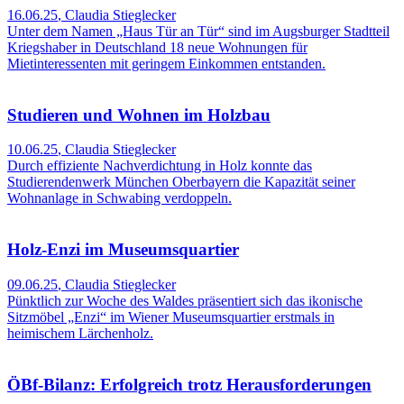
16.06.25
,
Claudia Stieglecker
Unter dem Namen „Haus Tür an Tür“ sind im Augsburger Stadtteil
Kriegshaber in Deutschland 18 neue Wohnungen für
Mietinteressenten mit geringem Einkommen entstanden.
Studieren und Wohnen im Holzbau
10.06.25
,
Claudia Stieglecker
Durch effiziente Nachverdichtung in Holz konnte das
Studierendenwerk München Oberbayern die Kapazität seiner
Wohnanlage in Schwabing verdoppeln.
Holz-Enzi im Museumsquartier
09.06.25
,
Claudia Stieglecker
Pünktlich zur Woche des Waldes präsentiert sich das ikonische
Sitzmöbel „Enzi“ im Wiener Museumsquartier erstmals in
heimischem Lärchenholz.
ÖBf-Bilanz: Erfolgreich trotz Herausforderungen