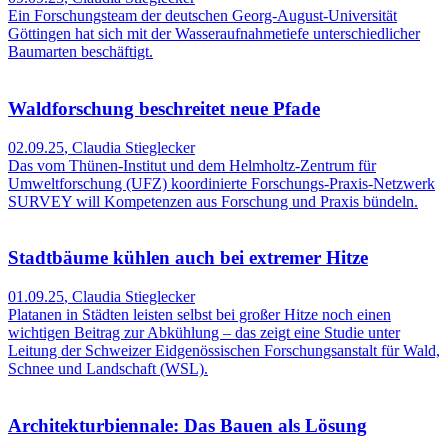
Ein Forschungsteam der deutschen Georg-August-Universität
Göttingen hat sich mit der Wasseraufnahmetiefe unterschiedlicher
Baumarten beschäftigt.
Waldforschung beschreitet neue Pfade
02.09.25
,
Claudia Stieglecker
Das vom Thünen-Institut und dem Helmholtz-Zentrum für
Umweltforschung (UFZ) koordinierte Forschungs-Praxis-Netzwerk
SURVEY will Kompetenzen aus Forschung und Praxis bündeln.
Stadtbäume kühlen auch bei extremer Hitze
01.09.25
,
Claudia Stieglecker
Platanen in Städten leisten selbst bei großer Hitze noch einen
wichtigen Beitrag zur Abkühlung – das zeigt eine Studie unter
Leitung der Schweizer Eidgenössischen Forschungsanstalt für Wald,
Schnee und Landschaft (WSL).
Architekturbiennale: Das Bauen als Lösung