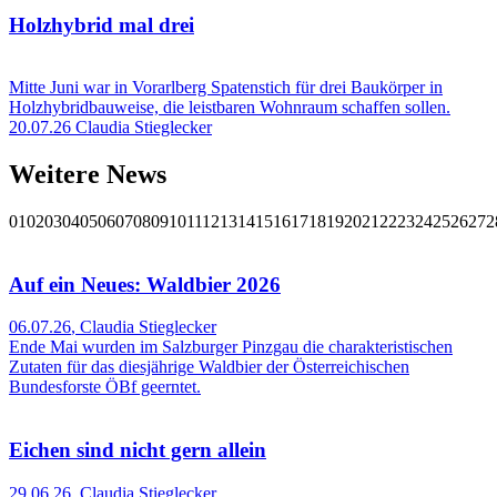
Holzhybrid mal drei
Mitte Juni war in Vorarlberg Spatenstich für drei Baukörper in
Holzhybridbauweise, die leistbaren Wohnraum schaffen sollen.
20.07.26
Claudia Stieglecker
Weitere News
01
02
03
04
05
06
07
08
09
10
11
12
13
14
15
16
17
18
19
20
21
22
23
24
25
26
27
2
Auf ein Neues: Waldbier 2026
06.07.26
,
Claudia Stieglecker
Ende Mai wurden im Salzburger Pinzgau die charakteristischen
Zutaten für das diesjährige Waldbier der Österreichischen
Bundesforste ÖBf geerntet.
Eichen sind nicht gern allein
29.06.26
,
Claudia Stieglecker