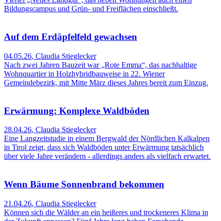
Bildungscampus und Grün- und Freiflächen einschließt.
Auf dem Erdäpfelfeld gewachsen
04.05.26
,
Claudia Stieglecker
Nach zwei Jahren Bauzeit war „Rote Emma“, das nachhaltige
Wohnquartier in Holzhybridbauweise in 22. Wiener
Gemeindebezirk, mit Mitte März dieses Jahres bereit zum Einzug.
Erwärmung: Komplexe Waldböden
28.04.26
,
Claudia Stieglecker
Eine Langzeitstudie in einem Bergwald der Nördlichen Kalkalpen
in Tirol zeigt, dass sich Waldböden unter Erwärmung tatsächlich
über viele Jahre verändern - allerdings anders als vielfach erwartet.
Wenn Bäume Sonnenbrand bekommen
21.04.26
,
Claudia Stieglecker
Können sich die Wälder an ein heißeres und trockeneres Klima in