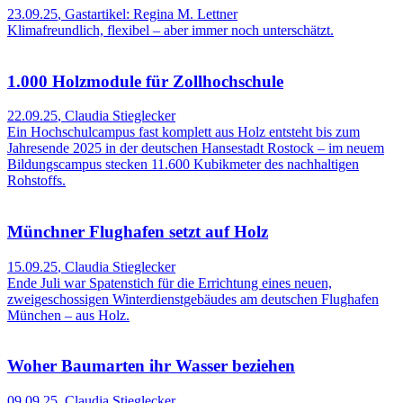
23.09.25
,
Gastartikel: Regina M. Lettner
Klimafreundlich, flexibel – aber immer noch unterschätzt.
1.000 Holzmodule für Zollhochschule
22.09.25
,
Claudia Stieglecker
Ein Hochschulcampus fast komplett aus Holz entsteht bis zum
Jahresende 2025 in der deutschen Hansestadt Rostock – im neuem
Bildungscampus stecken 11.600 Kubikmeter des nachhaltigen
Rohstoffs.
Münchner Flughafen setzt auf Holz
15.09.25
,
Claudia Stieglecker
Ende Juli war Spatenstich für die Errichtung eines neuen,
zweigeschossigen Winterdienstgebäudes am deutschen Flughafen
München – aus Holz.
Woher Baumarten ihr Wasser beziehen
09.09.25
,
Claudia Stieglecker