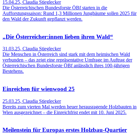
15.04.25
,
Claudia Stieglecker
Die Österreichischen Bundesforste ÖBf starten in die
Aufforstungssaison: Rund 1,3 Millionen Jungbäume sollen 2025 für
den Wald der Zukunft gepflanzt werden.
„Die Österreicher:innen lieben ihren Wald“
31.03.25
,
Claudia Stieglecker
Die Menschen in Österreich sind stark mit dem heimischen Wald
verbunden – das zeigt eine repräsentative Umfrage im Auftrag der
Österreichischen Bundesforste ÖBf anlässlich ihres 100-jährigen
Bestehens.
Einreichen für wienwood 25
25.03.25
,
Claudia Stieglecker
Bereits zum vierten Mal werden heuer herausragende Holzbauten in
Wien ausgezeichnet – die Einreichfrist endet mit 10. Juni 2025.
Meilenstein für Europas erstes Holzbau-Quartier