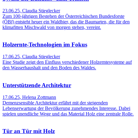
23.06.25
,
Claudia Stieglecker
Zum 100-jährigen Bestehen der Österreichischen Bundesforste
(ÖBf) entsteht heuer ein Waldbier, das die Baumarten, die für den
klimafitten Mischwald von morgen stehen, vereint.
Holzernte-Technologien im Fokus
17.06.25
,
Claudia Stieglecker
Eine Studie zeigt den Einfluss verschiedener Holzerntesysteme auf
den Wasserhaushalt und den Boden des Waldes.
Unterstützende Architektur
17.06.25
,
Helena Zottmann
Demenzsensible Architektur erfährt mit der steigenden
Lebenserwartung der Bevölkerung zunehmendes Interesse. Dabei
spielen unendliche Wege und das Material Holz eine zentrale Rolle.
Tür an Tür mit Holz