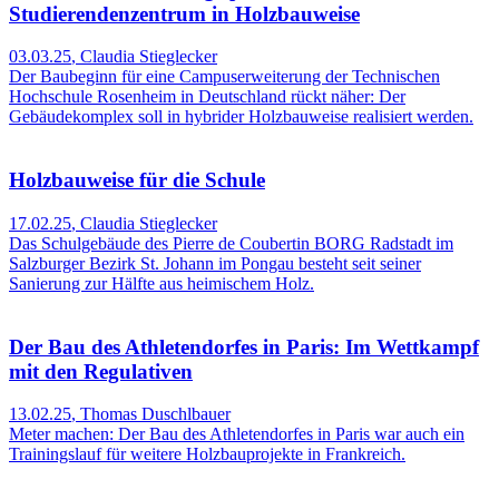
Studierendenzentrum in Holzbauweise
03.03.25
,
Claudia Stieglecker
Der Baubeginn für eine Campuserweiterung der Technischen
Hochschule Rosenheim in Deutschland rückt näher: Der
Gebäudekomplex soll in hybrider Holzbauweise realisiert werden.
Holzbauweise für die Schule
17.02.25
,
Claudia Stieglecker
Das Schulgebäude des Pierre de Coubertin BORG Radstadt im
Salzburger Bezirk St. Johann im Pongau besteht seit seiner
Sanierung zur Hälfte aus heimischem Holz.
Der Bau des Athletendorfes in Paris: Im Wettkampf
mit den Regulativen
13.02.25
,
Thomas Duschlbauer
Meter machen: Der Bau des Athletendorfes in Paris war auch ein
Trainingslauf für weitere Holzbauprojekte in Frankreich.