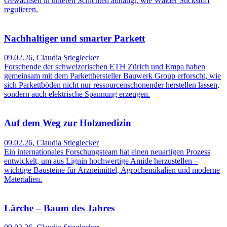
Gewächsen in unteren Schichten abhängt, wie Wälder Stickstoff
regulieren.
Nachhaltiger und smarter Parkett
09.02.26
,
Claudia Stieglecker
Forschende der schweizerischen ETH Zürich und Empa haben
gemeinsam mit dem Parketthersteller Bauwerk Group erforscht, wie
sich Parkettböden nicht nur ressourcenschonender herstellen lassen,
sondern auch elektrische Spannung erzeugen.
Auf dem Weg zur Holzmedizin
09.02.26
,
Claudia Stieglecker
Ein internationales Forschungsteam hat einen neuartigen Prozess
entwickelt, um aus Lignin hochwertige Amide herzustellen –
wichtige Bausteine für Arzneimittel, Agrochemikalien und moderne
Materialien.
Lärche – Baum des Jahres