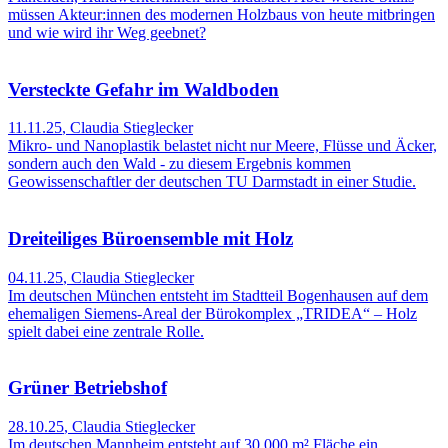
müssen Akteur:innen des modernen Holzbaus von heute mitbringen
und wie wird ihr Weg geebnet?
Versteckte Gefahr im Waldboden
11.11.25
,
Claudia Stieglecker
Mikro- und Nanoplastik belastet nicht nur Meere, Flüsse und Äcker,
sondern auch den Wald - zu diesem Ergebnis kommen
Geowissenschaftler der deutschen TU Darmstadt in einer Studie.
Dreiteiliges Büroensemble mit Holz
04.11.25
,
Claudia Stieglecker
Im deutschen München entsteht im Stadtteil Bogenhausen auf dem
ehemaligen Siemens-Areal der Bürokomplex „TRIDEA“ – Holz
spielt dabei eine zentrale Rolle.
Grüner Betriebshof
28.10.25
,
Claudia Stieglecker
Im deutschen Mannheim entsteht auf 30.000 m² Fläche ein