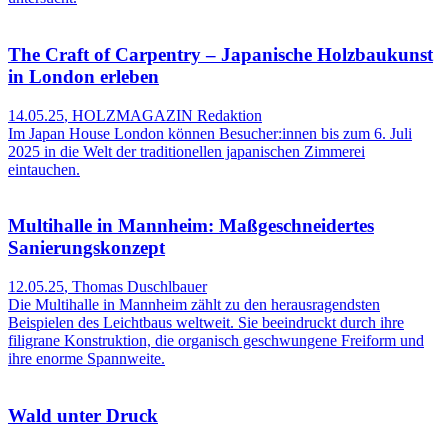
The Craft of Carpentry – Japanische Holzbaukunst
in London erleben
14.05.25
,
HOLZMAGAZIN Redaktion
Im Japan House London können Besucher:innen bis zum 6. Juli
2025 in die Welt der traditionellen japanischen Zimmerei
eintauchen.
Multihalle in Mannheim: Maßgeschneidertes
Sanierungskonzept
12.05.25
,
Thomas Duschlbauer
Die Multihalle in Mannheim zählt zu den herausragendsten
Beispielen des Leichtbaus weltweit. Sie beeindruckt durch ihre
filigrane Konstruktion, die organisch geschwungene Freiform und
ihre enorme Spannweite.
Wald unter Druck