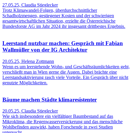
27.05.25
,
Claudia Stieglecker
Trotz Klimawandel-Folgen, überdurchschnittlicher
Schadholzmengen, gestiegener Kosten und der schwierigen
gesamtwirtschaftlichen Situation, erzielte die Österreichische
Bundesforste AG im Jahr 2024 ihr insgesamt drittbestes Ergebnis.
Leerstand nutzbar machen: Gespräch mit Fabian
Wallmüller von der IG Architektur
20.05.25
,
Helena Zottmann
Wenn es um leerstehende Wohn- und Geschäftsräumlichkeiten geht,
verschließt man in Wien gerne die Augen. Dabei brächte eine
Leerstandsaktivierung rasch viele Vorteile. Ein Gespräch über nicht
genutzte Möglichkeiten.
Bäume machen Städte klimaresistenter
20.05.25
,
Claudia Stieglecker
Wie sich insbesondere ein vielfältiger Baumbestand auf das
Mikroklima, die Regenwasserversickerung und das menschliche
Wohlbefinden auswirkt, haben Forschende in zwei Studien
untersucht.