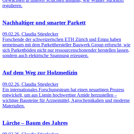
Gewächsen in unteren Schichten abhängt, wie Wälder Stickstoff
regulieren.
Nachhaltiger und smarter Parkett
09.02.26
,
Claudia Stieglecker
Forschende der schweizerischen ETH Zürich und Empa haben
gemeinsam mit dem Parketthersteller Bauwerk Group erforscht, wie
sich Parkettböden nicht nur ressourcenschonender herstellen lassen,
sondern auch elektrische Spannung erzeugen.
Auf dem Weg zur Holzmedizin
09.02.26
,
Claudia Stieglecker
Ein internationales Forschungsteam hat einen neuartigen Prozess
entwickelt, um aus Lignin hochwertige Amide herzustellen –
wichtige Bausteine für Arzneimittel, Agrochemikalien und moderne
Materialien.
Lärche – Baum des Jahres