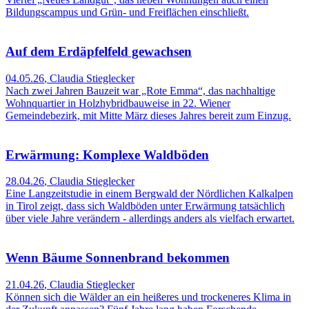
Bildungscampus und Grün- und Freiflächen einschließt.
Auf dem Erdäpfelfeld gewachsen
04.05.26
,
Claudia Stieglecker
Nach zwei Jahren Bauzeit war „Rote Emma“, das nachhaltige
Wohnquartier in Holzhybridbauweise in 22. Wiener
Gemeindebezirk, mit Mitte März dieses Jahres bereit zum Einzug.
Erwärmung: Komplexe Waldböden
28.04.26
,
Claudia Stieglecker
Eine Langzeitstudie in einem Bergwald der Nördlichen Kalkalpen
in Tirol zeigt, dass sich Waldböden unter Erwärmung tatsächlich
über viele Jahre verändern - allerdings anders als vielfach erwartet.
Wenn Bäume Sonnenbrand bekommen
21.04.26
,
Claudia Stieglecker
Können sich die Wälder an ein heißeres und trockeneres Klima in