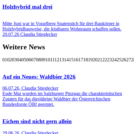
Holzhybrid mal drei
Mitte Juni war in Vorarlberg Spatenstich für drei Baukörper in
Holzhybridbauweise, die leistbaren Wohnraum schaffen sollen.
20.07.26
Claudia Stieglecker
Weitere News
01
02
03
04
05
06
07
08
09
10
11
12
13
14
15
16
17
18
19
20
21
22
23
24
25
26
27
2
Auf ein Neues: Waldbier 2026
06.07.26
,
Claudia Stieglecker
Ende Mai wurden im Salzburger Pinzgau die charakteristischen
Zutaten für das diesjährige Waldbier der Österreichischen
Bundesforste ÖBf geerntet.
Eichen sind nicht gern allein
29.06.26
,
Claudia Stieglecker