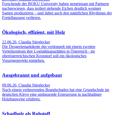
Forschende der BOKU University haben gemeinsam mit Partnern
nachgewiesen, dass isoliert stehende Eichen deutlich weniger
Samen produzieren – und dabei auch den natürlichen Rhythmus der
Fortpflanzung verlieren.
Ökologisch, effizient, mit Holz
22.06.26
,
Claudia Stieglecker
Die Drogeriemarktkette dm verdoppelt mit einem zweiten
Verteilzentrum ihre Logistikkapazitäten in Österreich - im
oberösterreichischen Kronstorf soll ein ökologisches
Vorzeigeprojekt entstehen.
Ausgebrannt und aufgebaut
09.06.26
,
Claudia Stieglecker
Nach einem verheerenden Brandschaden hat eine Grundschule im
deutschen Kleve eine umfassende Erneuerung in nachhaltiger
Holzbauweise erfahren.
Schadholz als Rohstoff