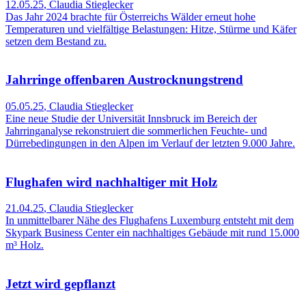
12.05.25
,
Claudia Stieglecker
Das Jahr 2024 brachte für Österreichs Wälder erneut hohe
Temperaturen und vielfältige Belastungen: Hitze, Stürme und Käfer
setzen dem Bestand zu.
Jahrringe offenbaren Austrocknungstrend
05.05.25
,
Claudia Stieglecker
Eine neue Studie der Universität Innsbruck im Bereich der
Jahrringanalyse rekonstruiert die sommerlichen Feuchte- und
Dürrebedingungen in den Alpen im Verlauf der letzten 9.000 Jahre.
Flughafen wird nachhaltiger mit Holz
21.04.25
,
Claudia Stieglecker
In unmittelbarer Nähe des Flughafens Luxemburg entsteht mit dem
Skypark Business Center ein nachhaltiges Gebäude mit rund 15.000
m³ Holz.
Jetzt wird gepflanzt