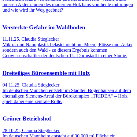
müssen Akteur:innen des modernen Holzbaus von heute mitbringen
und wie wird ihr Weg geebnet?
Versteckte Gefahr im Waldboden
11.11.25
,
Claudia Stieglecker
Mikro- und Nanoplastik belastet nicht nur Meere, Flüsse und Äcker,
sondern auch den Wald - zu diesem Ergebnis kommen
Geowissenschaftler der deutschen TU Darmstadt in einer Studie.
Dreiteiliges Büroensemble mit Holz
04.11.25
,
Claudia Stieglecker
Im deutschen München entsteht im Stadtteil Bogenhausen auf dem
ehemaligen Siemens-Areal der Bürokomplex „TRIDEA“ – Holz
spielt dabei eine zentrale Rolle.
Grüner Betriebshof
28.10.25
,
Claudia Stieglecker
Im deutschen Mannheim entsteht auf 30.000 m² Fläche ein