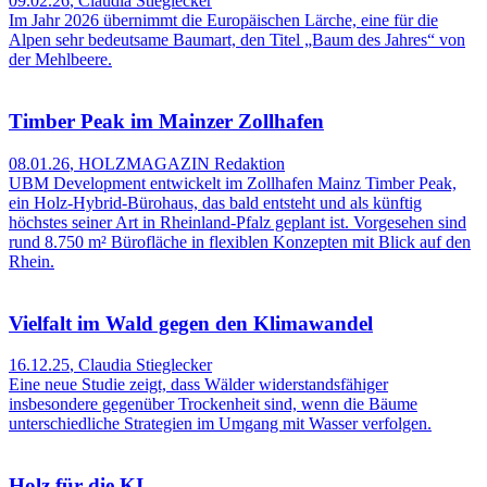
09.02.26
,
Claudia Stieglecker
Im Jahr 2026 übernimmt die Europäischen Lärche, eine für die
Alpen sehr bedeutsame Baumart, den Titel „Baum des Jahres“ von
der Mehlbeere.
Timber Peak im Mainzer Zollhafen
08.01.26
,
HOLZMAGAZIN Redaktion
UBM Development entwickelt im Zollhafen Mainz Timber Peak,
ein Holz‑Hybrid‑Bürohaus, das bald entsteht und als künftig
höchstes seiner Art in Rheinland‑Pfalz geplant ist. Vorgesehen sind
rund 8.750 m² Bürofläche in flexiblen Konzepten mit Blick auf den
Rhein.
Vielfalt im Wald gegen den Klimawandel
16.12.25
,
Claudia Stieglecker
Eine neue Studie zeigt, dass Wälder widerstandsfähiger
insbesondere gegenüber Trockenheit sind, wenn die Bäume
unterschiedliche Strategien im Umgang mit Wasser verfolgen.
Holz für die KI