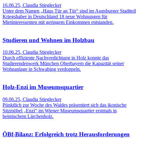
16.06.25
,
Claudia Stieglecker
Unter dem Namen „Haus Tür an Tür“ sind im Augsburger Stadtteil
Kriegshaber in Deutschland 18 neue Wohnungen für
Mietinteressenten mit geringem Einkommen entstanden.
Studieren und Wohnen im Holzbau
10.06.25
,
Claudia Stieglecker
Durch effiziente Nachverdichtung in Holz konnte das
Studierendenwerk München Oberbayern die Kapazität seiner
Wohnanlage in Schwabing verdoppeln.
Holz-Enzi im Museumsquartier
09.06.25
,
Claudia Stieglecker
Pünktlich zur Woche des Waldes präsentiert sich das ikonische
Sitzmöbel „Enzi“ im Wiener Museumsquartier erstmals in
heimischem Lärchenholz.
ÖBf-Bilanz: Erfolgreich trotz Herausforderungen