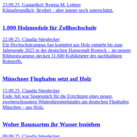
23.09.25
,
Gastartikel: Regina M. Lettner
Klimafreundlich, flexibel – aber immer noch unterschätzt.
1.000 Holzmodule für Zollhochschule
22.09.25
,
Claudia Stieglecker
Ein Hochschulcampus fast komplett aus Holz entsteht bis zum
Jahresende 2025 in der deutschen Hansestadt Rostock – im neuem
Bildungscampus stecken 11.600 Kubikmeter des nachhaltigen
Rohstoffs.
Münchner Flughafen setzt auf Holz
15.09.25
,
Claudia Stieglecker
Ende Juli war Spatenstich für die Errichtung eines neuen,
zweigeschossigen Winterdienstgebäudes am deutschen Flughafen
München – aus Holz.
Woher Baumarten ihr Wasser beziehen
09.09.25
,
Claudia Stieglecker