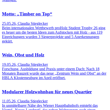
Motto: „Timber on Top“
25.05.26
,
Claudia Stieglecker
Beim internationalen Wettbewerb proHolz Student Trophy 26 ging
es heuer um die besten Ideen zum Aufstocken mit Holz - aus 119
Einreichungen wurden 3 Siegerprojekte und 5 Anerkennungen
gekürt.
Wein, Obst und Holz
19.05.26
,
Claudia Stieglecker
Forschung, Ausbildung und Praxis unter einem Dach: Nach 18
Monaten Bauzeit wurde das neue „Zentrum Wein und Obst“ an der
HBLA Klosterneuburg im April eröffnet.
Modularer Holzwohnbau für neues Quartier
11.05.26
,
Claudia Stieglecker
In unmittelbarer Nähe des Wiener Hauptbahnhofs entsteht das
Viertel „Neues Landgut“, das neben Wohnungen auch einen