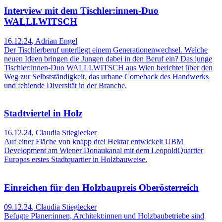
Interview mit dem Tischler:innen-Duo
WALLI.WITSCH
16.12.24
,
Adrian Engel
Der Tischlerberuf unterliegt einem Generationenwechsel. Welche
neuen Ideen bringen die Jungen dabei in den Beruf ein? Das junge
Tischler:innen-Duo WALLI.WITSCH aus Wien berichtet über den
Weg zur Selbstständigkeit, das urbane Comeback des Handwerks
und fehlende Diversität in der Branche.
Stadtviertel in Holz
16.12.24
,
Claudia Stieglecker
Auf einer Fläche von knapp drei Hektar entwickelt UBM
Development am Wiener Donaukanal mit dem LeopoldQuartier
Europas erstes Stadtquartier in Holzbauweise.
Einreichen für den Holzbaupreis Oberösterreich
09.12.24
,
Claudia Stieglecker
Befugte Planer:innen, Architekt:innen und Holzbaubetriebe sind