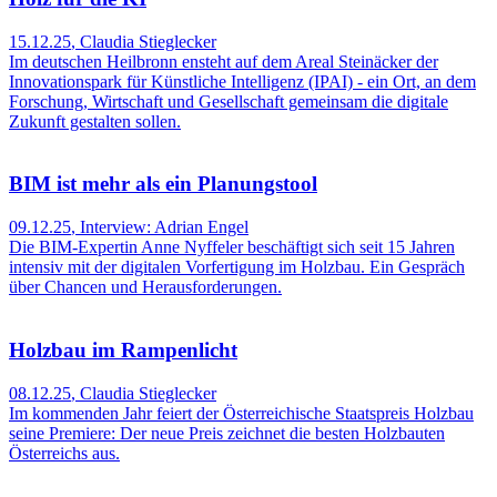
15.12.25
,
Claudia Stieglecker
Im deutschen Heilbronn ensteht auf dem Areal Steinäcker der
Innovationspark für Künstliche Intelligenz (IPAI) - ein Ort, an dem
Forschung, Wirtschaft und Gesellschaft gemeinsam die digitale
Zukunft gestalten sollen.
BIM ist mehr als ein Planungstool
09.12.25
,
Interview: Adrian Engel
Die BIM-Expertin Anne Nyffeler beschäftigt sich seit 15 Jahren
intensiv mit der digitalen Vorfertigung im Holzbau. Ein Gespräch
über Chancen und Herausforderungen.
Holzbau im Rampenlicht
08.12.25
,
Claudia Stieglecker
Im kommenden Jahr feiert der Österreichische Staatspreis Holzbau
seine Premiere: Der neue Preis zeichnet die besten Holzbauten
Österreichs aus.