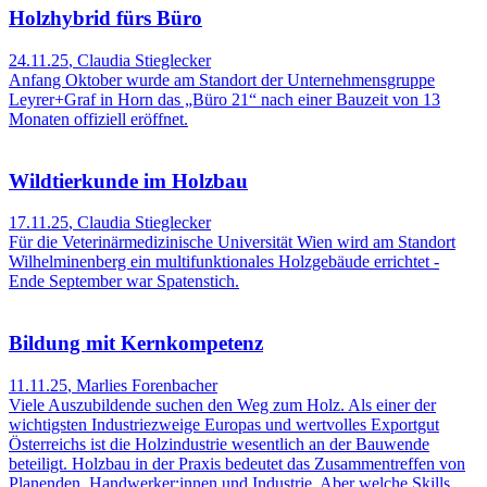
Holzhybrid fürs Büro
24.11.25
,
Claudia Stieglecker
Anfang Oktober wurde am Standort der Unternehmensgruppe
Leyrer+Graf in Horn das „Büro 21“ nach einer Bauzeit von 13
Monaten offiziell eröffnet.
Wildtierkunde im Holzbau
17.11.25
,
Claudia Stieglecker
Für die Veterinärmedizinische Universität Wien wird am Standort
Wilhelminenberg ein multifunktionales Holzgebäude errichtet -
Ende September war Spatenstich.
Bildung mit Kernkompetenz
11.11.25
,
Marlies Forenbacher
Viele Auszubildende suchen den Weg zum Holz. Als einer der
wichtigsten Industriezweige Europas und wertvolles Exportgut
Österreichs ist die Holzindustrie wesentlich an der Bauwende
beteiligt. Holzbau in der Praxis bedeutet das Zusammentreffen von
Planenden, Handwerker:innen und Industrie. Aber welche Skills