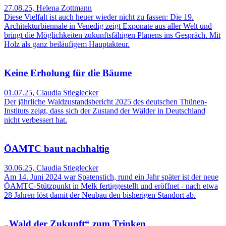
27.08.25
,
Helena Zottmann
Diese Vielfalt ist auch heuer wieder nicht zu fassen: Die 19.
Architekturbiennale in Venedig zeigt Exponate aus aller Welt und
bringt die Möglichkeiten zukunftsfähigen Planens ins Gespräch. Mit
Holz als ganz beiläufigem Hauptakteur.
Keine Erholung für die Bäume
01.07.25
,
Claudia Stieglecker
Der jährliche Waldzustandsbericht 2025 des deutschen Thünen-
Instituts zeigt, dass sich der Zustand der Wälder in Deutschland
nicht verbessert hat.
ÖAMTC baut nachhaltig
30.06.25
,
Claudia Stieglecker
Am 14. Juni 2024 war Spatenstich, rund ein Jahr später ist der neue
ÖAMTC-Stützpunkt in Melk fertiggestellt und eröffnet - nach etwa
28 Jahren löst damit der Neubau den bisherigen Standort ab.
„Wald der Zukunft“ zum Trinken