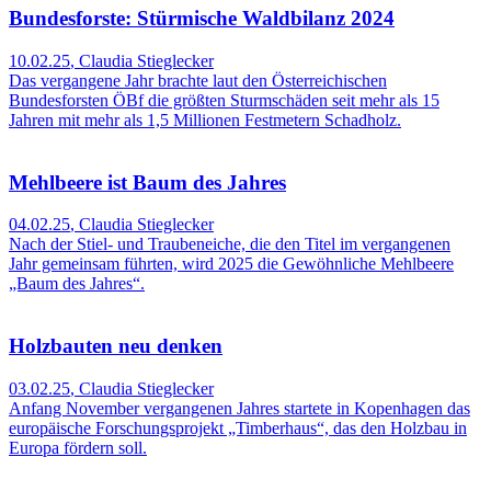
Bundesforste: Stürmische Waldbilanz 2024
10.02.25
,
Claudia Stieglecker
Das vergangene Jahr brachte laut den Österreichischen
Bundesforsten ÖBf die größten Sturmschäden seit mehr als 15
Jahren mit mehr als 1,5 Millionen Festmetern Schadholz.
Mehlbeere ist Baum des Jahres
04.02.25
,
Claudia Stieglecker
Nach der Stiel- und Traubeneiche, die den Titel im vergangenen
Jahr gemeinsam führten, wird 2025 die Gewöhnliche Mehlbeere
„Baum des Jahres“.
Holzbauten neu denken
03.02.25
,
Claudia Stieglecker
Anfang November vergangenen Jahres startete in Kopenhagen das
europäische Forschungsprojekt „Timberhaus“, das den Holzbau in
Europa fördern soll.