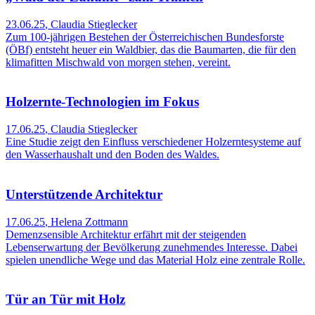
23.06.25
,
Claudia Stieglecker
Zum 100-jährigen Bestehen der Österreichischen Bundesforste
(ÖBf) entsteht heuer ein Waldbier, das die Baumarten, die für den
klimafitten Mischwald von morgen stehen, vereint.
Holzernte-Technologien im Fokus
17.06.25
,
Claudia Stieglecker
Eine Studie zeigt den Einfluss verschiedener Holzerntesysteme auf
den Wasserhaushalt und den Boden des Waldes.
Unterstützende Architektur
17.06.25
,
Helena Zottmann
Demenzsensible Architektur erfährt mit der steigenden
Lebenserwartung der Bevölkerung zunehmendes Interesse. Dabei
spielen unendliche Wege und das Material Holz eine zentrale Rolle.
Tür an Tür mit Holz