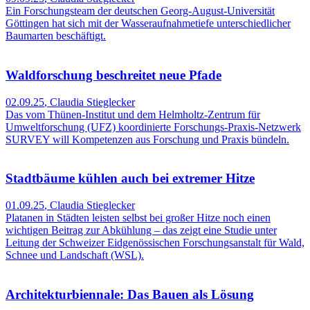
Ein Forschungsteam der deutschen Georg-August-Universität
Göttingen hat sich mit der Wasseraufnahmetiefe unterschiedlicher
Baumarten beschäftigt.
Waldforschung beschreitet neue Pfade
02.09.25
,
Claudia Stieglecker
Das vom Thünen-Institut und dem Helmholtz-Zentrum für
Umweltforschung (UFZ) koordinierte Forschungs-Praxis-Netzwerk
SURVEY will Kompetenzen aus Forschung und Praxis bündeln.
Stadtbäume kühlen auch bei extremer Hitze
01.09.25
,
Claudia Stieglecker
Platanen in Städten leisten selbst bei großer Hitze noch einen
wichtigen Beitrag zur Abkühlung – das zeigt eine Studie unter
Leitung der Schweizer Eidgenössischen Forschungsanstalt für Wald,
Schnee und Landschaft (WSL).
Architekturbiennale: Das Bauen als Lösung