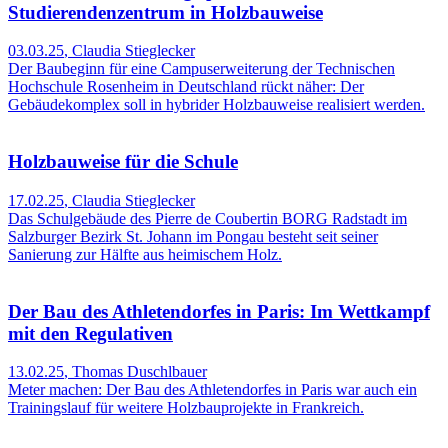
Studierendenzentrum in Holzbauweise
03.03.25
,
Claudia Stieglecker
Der Baubeginn für eine Campuserweiterung der Technischen
Hochschule Rosenheim in Deutschland rückt näher: Der
Gebäudekomplex soll in hybrider Holzbauweise realisiert werden.
Holzbauweise für die Schule
17.02.25
,
Claudia Stieglecker
Das Schulgebäude des Pierre de Coubertin BORG Radstadt im
Salzburger Bezirk St. Johann im Pongau besteht seit seiner
Sanierung zur Hälfte aus heimischem Holz.
Der Bau des Athletendorfes in Paris: Im Wettkampf
mit den Regulativen
13.02.25
,
Thomas Duschlbauer
Meter machen: Der Bau des Athletendorfes in Paris war auch ein
Trainingslauf für weitere Holzbauprojekte in Frankreich.