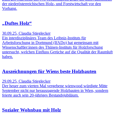
der niederösterreichischen Holz- und Forstwirtschaft vor den
Vorhang.
„Duftes Holz“
30.09.25
,
Claudia Stieglecker
Ein interdisziplinäres Team des Leibniz-Instituts für
Arbeitsforschung in Dortmund (IfADo) hat gemeinsam mit
Wissenschaftler:innen des Thünen-Instituts für Holzforschung
untersucht, welchen Einfluss Gerüche auf die Qualität der Raumluft
haben.
Auszeichnungen für Wiens beste Holzbauten
29.09.25
,
Claudia Stieglecker
Der heuer zum vierten Mal vergebene wienwood würdigte Mitte
September nicht nur herausragende Holzbauten in Wien, sondern
feierte auch sein 20-jähriges Bestandsjubiläum.
Sozialer Wohnbau mit Holz