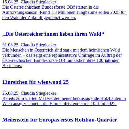
15.04.25
,
Claudia Stieglecker
Die Österreichischen Bundesforste ÖBf starten in die
Aufforstungssaison: Rund 1,3 Millionen Jungbäume sollen 2025 für
den Wald der Zukunft gepflanzt werden.
„Die Österreicher:innen lieben ihren Wald“
31.03.25
,
Claudia Stieglecker
Die Menschen in Österreich sind stark mit dem heimischen Wald
verbunden – das zeigt eine repräsentative Umfrage im Auftrag der
Österreichischen Bundesforste ÖBf anlässlich ihres 100-jährigen
Bestehens.
Einreichen für wienwood 25
25.03.25
,
Claudia Stieglecker
Bereits zum vierten Mal werden heuer herausragende Holzbauten in
Wien ausgezeichnet – die Einreichfrist endet mit 10. Juni 2025.
Meilenstein für Europas erstes Holzbau-Quartier