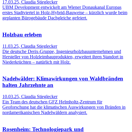
17.03.25
,
Claudia Stieglecker
UBM Development entwickelt am Wiener Donaukanal Europas
erstes Stadtviertel in Holz-Hybrid-Bauweise – kürzlich wurde beim
geplanten Bürogebäude Dachgleiche gefeiert.
Holzbau erleben
11.03.25
,
Claudia Stieglecker
Die deutsche Derix-Gruppe, Ingenieurholzbauunternehmen und
Hersteller von Holzleimbauprodukten, erweitert ihren Standort in
Niederkrüchten – natürlich mit Holz.
Nadelwälder: Klimawirkungen von Waldbränden
halten Jahrzehnte an
10.03.25
,
Claudia Stieglecker
Ein Team des deutschen GFZ Helmholtz-Zentrum für
Geoforschung hat die klimatischen Auswirkungen von Bränden in
nordamerikanischen Nadelwäldern analysiert.
Rosenheim: Technologiepark und