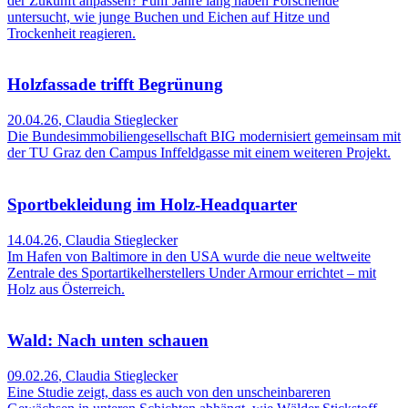
der Zukunft anpassen? Fünf Jahre lang haben Forschende
untersucht, wie junge Buchen und Eichen auf Hitze und
Trockenheit reagieren.
Holzfassade trifft Begrünung
20.04.26
,
Claudia Stieglecker
Die Bundesimmobiliengesellschaft BIG modernisiert gemeinsam mit
der TU Graz den Campus Inffeldgasse mit einem weiteren Projekt.
Sportbekleidung im Holz-Headquarter
14.04.26
,
Claudia Stieglecker
Im Hafen von Baltimore in den USA wurde die neue weltweite
Zentrale des Sportartikelherstellers Under Armour errichtet – mit
Holz aus Österreich.
Wald: Nach unten schauen
09.02.26
,
Claudia Stieglecker
Eine Studie zeigt, dass es auch von den unscheinbareren