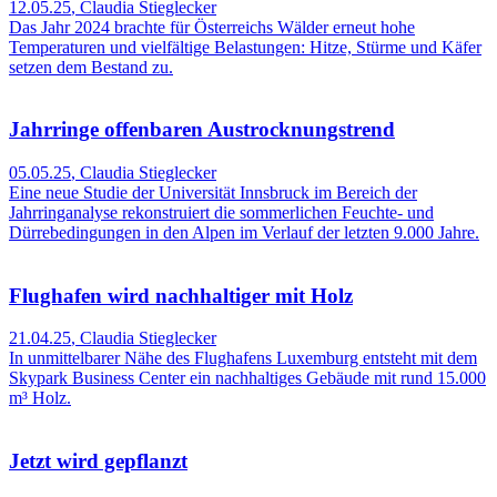
12.05.25
,
Claudia Stieglecker
Das Jahr 2024 brachte für Österreichs Wälder erneut hohe
Temperaturen und vielfältige Belastungen: Hitze, Stürme und Käfer
setzen dem Bestand zu.
Jahrringe offenbaren Austrocknungstrend
05.05.25
,
Claudia Stieglecker
Eine neue Studie der Universität Innsbruck im Bereich der
Jahrringanalyse rekonstruiert die sommerlichen Feuchte- und
Dürrebedingungen in den Alpen im Verlauf der letzten 9.000 Jahre.
Flughafen wird nachhaltiger mit Holz
21.04.25
,
Claudia Stieglecker
In unmittelbarer Nähe des Flughafens Luxemburg entsteht mit dem
Skypark Business Center ein nachhaltiges Gebäude mit rund 15.000
m³ Holz.
Jetzt wird gepflanzt