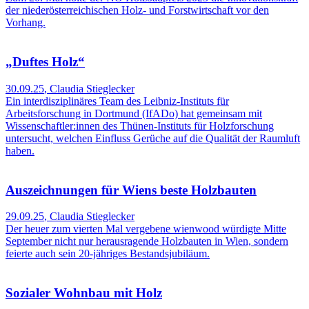
der niederösterreichischen Holz- und Forstwirtschaft vor den
Vorhang.
„Duftes Holz“
30.09.25
,
Claudia Stieglecker
Ein interdisziplinäres Team des Leibniz-Instituts für
Arbeitsforschung in Dortmund (IfADo) hat gemeinsam mit
Wissenschaftler:innen des Thünen-Instituts für Holzforschung
untersucht, welchen Einfluss Gerüche auf die Qualität der Raumluft
haben.
Auszeichnungen für Wiens beste Holzbauten
29.09.25
,
Claudia Stieglecker
Der heuer zum vierten Mal vergebene wienwood würdigte Mitte
September nicht nur herausragende Holzbauten in Wien, sondern
feierte auch sein 20-jähriges Bestandsjubiläum.
Sozialer Wohnbau mit Holz