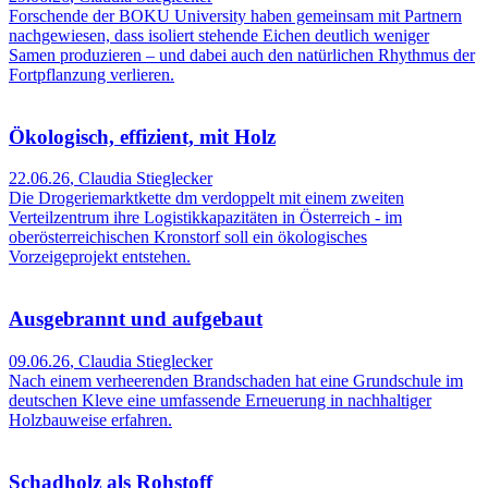
Forschende der BOKU University haben gemeinsam mit Partnern
nachgewiesen, dass isoliert stehende Eichen deutlich weniger
Samen produzieren – und dabei auch den natürlichen Rhythmus der
Fortpflanzung verlieren.
Ökologisch, effizient, mit Holz
22.06.26
,
Claudia Stieglecker
Die Drogeriemarktkette dm verdoppelt mit einem zweiten
Verteilzentrum ihre Logistikkapazitäten in Österreich - im
oberösterreichischen Kronstorf soll ein ökologisches
Vorzeigeprojekt entstehen.
Ausgebrannt und aufgebaut
09.06.26
,
Claudia Stieglecker
Nach einem verheerenden Brandschaden hat eine Grundschule im
deutschen Kleve eine umfassende Erneuerung in nachhaltiger
Holzbauweise erfahren.
Schadholz als Rohstoff