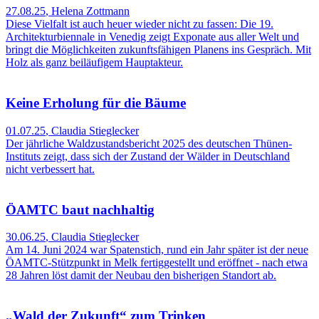
27.08.25
,
Helena Zottmann
Diese Vielfalt ist auch heuer wieder nicht zu fassen: Die 19.
Architekturbiennale in Venedig zeigt Exponate aus aller Welt und
bringt die Möglichkeiten zukunftsfähigen Planens ins Gespräch. Mit
Holz als ganz beiläufigem Hauptakteur.
Keine Erholung für die Bäume
01.07.25
,
Claudia Stieglecker
Der jährliche Waldzustandsbericht 2025 des deutschen Thünen-
Instituts zeigt, dass sich der Zustand der Wälder in Deutschland
nicht verbessert hat.
ÖAMTC baut nachhaltig
30.06.25
,
Claudia Stieglecker
Am 14. Juni 2024 war Spatenstich, rund ein Jahr später ist der neue
ÖAMTC-Stützpunkt in Melk fertiggestellt und eröffnet - nach etwa
28 Jahren löst damit der Neubau den bisherigen Standort ab.
„Wald der Zukunft“ zum Trinken