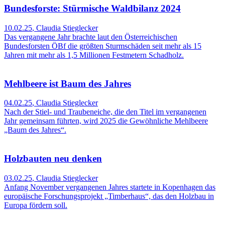
Bundesforste: Stürmische Waldbilanz 2024
10.02.25
,
Claudia Stieglecker
Das vergangene Jahr brachte laut den Österreichischen
Bundesforsten ÖBf die größten Sturmschäden seit mehr als 15
Jahren mit mehr als 1,5 Millionen Festmetern Schadholz.
Mehlbeere ist Baum des Jahres
04.02.25
,
Claudia Stieglecker
Nach der Stiel- und Traubeneiche, die den Titel im vergangenen
Jahr gemeinsam führten, wird 2025 die Gewöhnliche Mehlbeere
„Baum des Jahres“.
Holzbauten neu denken
03.02.25
,
Claudia Stieglecker
Anfang November vergangenen Jahres startete in Kopenhagen das
europäische Forschungsprojekt „Timberhaus“, das den Holzbau in
Europa fördern soll.