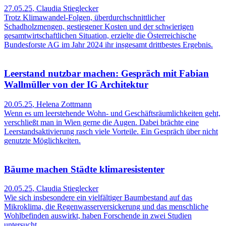
27.05.25
,
Claudia Stieglecker
Trotz Klimawandel-Folgen, überdurchschnittlicher
Schadholzmengen, gestiegener Kosten und der schwierigen
gesamtwirtschaftlichen Situation, erzielte die Österreichische
Bundesforste AG im Jahr 2024 ihr insgesamt drittbestes Ergebnis.
Leerstand nutzbar machen: Gespräch mit Fabian
Wallmüller von der IG Architektur
20.05.25
,
Helena Zottmann
Wenn es um leerstehende Wohn- und Geschäftsräumlichkeiten geht,
verschließt man in Wien gerne die Augen. Dabei brächte eine
Leerstandsaktivierung rasch viele Vorteile. Ein Gespräch über nicht
genutzte Möglichkeiten.
Bäume machen Städte klimaresistenter
20.05.25
,
Claudia Stieglecker
Wie sich insbesondere ein vielfältiger Baumbestand auf das
Mikroklima, die Regenwasserversickerung und das menschliche
Wohlbefinden auswirkt, haben Forschende in zwei Studien
untersucht.