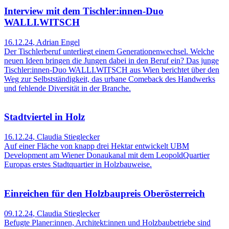
Interview mit dem Tischler:innen-Duo
WALLI.WITSCH
16.12.24
,
Adrian Engel
Der Tischlerberuf unterliegt einem Generationenwechsel. Welche
neuen Ideen bringen die Jungen dabei in den Beruf ein? Das junge
Tischler:innen-Duo WALLI.WITSCH aus Wien berichtet über den
Weg zur Selbstständigkeit, das urbane Comeback des Handwerks
und fehlende Diversität in der Branche.
Stadtviertel in Holz
16.12.24
,
Claudia Stieglecker
Auf einer Fläche von knapp drei Hektar entwickelt UBM
Development am Wiener Donaukanal mit dem LeopoldQuartier
Europas erstes Stadtquartier in Holzbauweise.
Einreichen für den Holzbaupreis Oberösterreich
09.12.24
,
Claudia Stieglecker
Befugte Planer:innen, Architekt:innen und Holzbaubetriebe sind