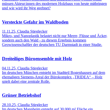
müssen Akteur:innen des modernen Holzbaus von heute mitbringen
und wie wird ihr Weg geebnet?
Versteckte Gefahr im Waldboden
11.11.25
,
Claudia Stieglecker
Mikro- und Nanoplastik belastet nicht nur Meere, Flüsse und Äcker,
sondern auch den Wald - zu diesem Ergebnis kommen
Geowissenschaftler der deutschen TU Darmstadt in einer Studie.
Dreiteiliges Büroensemble mit Holz
04.11.25
,
Claudia Stieglecker
Im deutschen München entsteht im Stadtteil Bogenhausen auf dem
ehemaligen Siemens-Areal der Bürokomplex „TRIDEA“ – Holz
spielt dabei eine zentrale Rolle.
Grüner Betriebshof
28.10.25
,
Claudia Stieglecker
Im deutschen Mannheim entsteht auf 30.000 m² Fläche ein