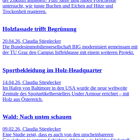
der Zukunft anpassen? Fünf Jahre lang haben Forschende
untersucht, wie junge Buchen und Eichen auf Hitze und
Trockenheit reagieren.
Holzfassade trifft Begrünung
20.04.26
,
Claudia Stieglecker
Die Bundesimmobiliengesellschaft BIG modernisiert gemeinsam mit
der TU Graz den Campus Inffeldgasse mit einem weiteren Projekt.
Sportbekleidung im Holz-Headquarter
14.04.26
,
Claudia Stieglecker
Im Hafen von Baltimore in den USA wurde die neue weltweite
Zentrale des Sportartikelherstellers Under Armour errichtet – mit
Holz aus Österreich.
Wald: Nach unten schauen
09.02.26
,
Claudia Stieglecker
Eine Studie zeigt, dass es auch von den unscheinbareren