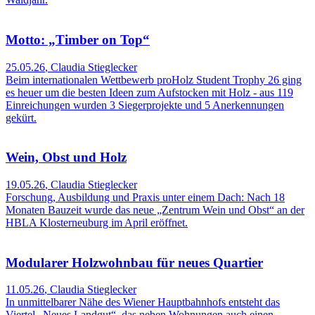
Motto: „Timber on Top“
25.05.26
,
Claudia Stieglecker
Beim internationalen Wettbewerb proHolz Student Trophy 26 ging
es heuer um die besten Ideen zum Aufstocken mit Holz - aus 119
Einreichungen wurden 3 Siegerprojekte und 5 Anerkennungen
gekürt.
Wein, Obst und Holz
19.05.26
,
Claudia Stieglecker
Forschung, Ausbildung und Praxis unter einem Dach: Nach 18
Monaten Bauzeit wurde das neue „Zentrum Wein und Obst“ an der
HBLA Klosterneuburg im April eröffnet.
Modularer Holzwohnbau für neues Quartier
11.05.26
,
Claudia Stieglecker
In unmittelbarer Nähe des Wiener Hauptbahnhofs entsteht das
Viertel „Neues Landgut“, das neben Wohnungen auch einen