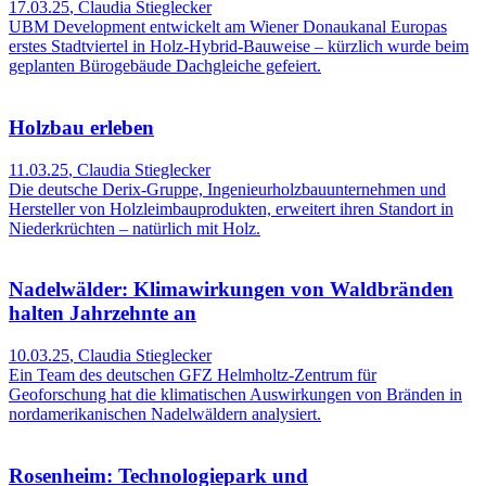
17.03.25
,
Claudia Stieglecker
UBM Development entwickelt am Wiener Donaukanal Europas
erstes Stadtviertel in Holz-Hybrid-Bauweise – kürzlich wurde beim
geplanten Bürogebäude Dachgleiche gefeiert.
Holzbau erleben
11.03.25
,
Claudia Stieglecker
Die deutsche Derix-Gruppe, Ingenieurholzbauunternehmen und
Hersteller von Holzleimbauprodukten, erweitert ihren Standort in
Niederkrüchten – natürlich mit Holz.
Nadelwälder: Klimawirkungen von Waldbränden
halten Jahrzehnte an
10.03.25
,
Claudia Stieglecker
Ein Team des deutschen GFZ Helmholtz-Zentrum für
Geoforschung hat die klimatischen Auswirkungen von Bränden in
nordamerikanischen Nadelwäldern analysiert.
Rosenheim: Technologiepark und