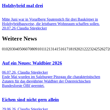
Holzhybrid mal drei
Mitte Juni war in Vorarlberg Spatenstich für drei Baukörper in
Holzhybridbauweise, die leistbaren Wohnraum schaffen sollen.
20.07.26
Claudia Stieglecker
Weitere News
01
02
03
04
05
06
07
08
09
10
11
12
13
14
15
16
17
18
19
20
21
22
23
24
25
26
27
2
Auf ein Neues: Waldbier 2026
06.07.26
,
Claudia Stieglecker
Ende Mai wurden im Salzburger Pinzgau die charakteristischen
Zutaten für das diesjährige Waldbier der Österreichischen
Bundesforste ÖBf geerntet.
Eichen sind nicht gern allein
29.06.26
,
Claudia Stieglecker