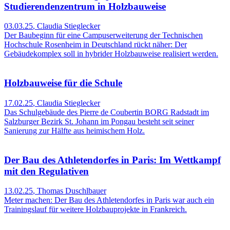
Studierendenzentrum in Holzbauweise
03.03.25
,
Claudia Stieglecker
Der Baubeginn für eine Campuserweiterung der Technischen
Hochschule Rosenheim in Deutschland rückt näher: Der
Gebäudekomplex soll in hybrider Holzbauweise realisiert werden.
Holzbauweise für die Schule
17.02.25
,
Claudia Stieglecker
Das Schulgebäude des Pierre de Coubertin BORG Radstadt im
Salzburger Bezirk St. Johann im Pongau besteht seit seiner
Sanierung zur Hälfte aus heimischem Holz.
Der Bau des Athletendorfes in Paris: Im Wettkampf
mit den Regulativen
13.02.25
,
Thomas Duschlbauer
Meter machen: Der Bau des Athletendorfes in Paris war auch ein
Trainingslauf für weitere Holzbauprojekte in Frankreich.