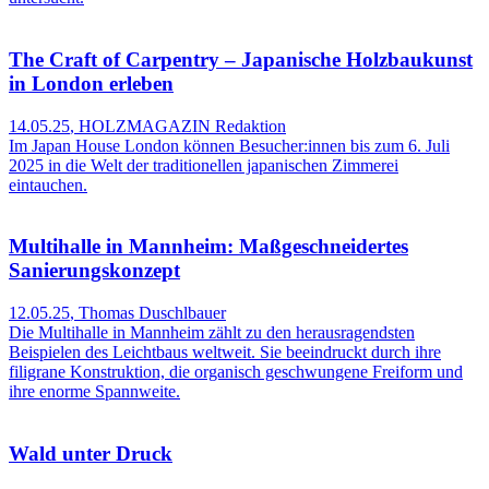
The Craft of Carpentry – Japanische Holzbaukunst
in London erleben
14.05.25
,
HOLZMAGAZIN Redaktion
Im Japan House London können Besucher:innen bis zum 6. Juli
2025 in die Welt der traditionellen japanischen Zimmerei
eintauchen.
Multihalle in Mannheim: Maßgeschneidertes
Sanierungskonzept
12.05.25
,
Thomas Duschlbauer
Die Multihalle in Mannheim zählt zu den herausragendsten
Beispielen des Leichtbaus weltweit. Sie beeindruckt durch ihre
filigrane Konstruktion, die organisch geschwungene Freiform und
ihre enorme Spannweite.
Wald unter Druck