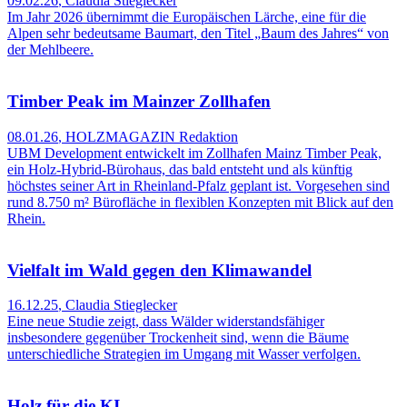
09.02.26
,
Claudia Stieglecker
Im Jahr 2026 übernimmt die Europäischen Lärche, eine für die
Alpen sehr bedeutsame Baumart, den Titel „Baum des Jahres“ von
der Mehlbeere.
Timber Peak im Mainzer Zollhafen
08.01.26
,
HOLZMAGAZIN Redaktion
UBM Development entwickelt im Zollhafen Mainz Timber Peak,
ein Holz‑Hybrid‑Bürohaus, das bald entsteht und als künftig
höchstes seiner Art in Rheinland‑Pfalz geplant ist. Vorgesehen sind
rund 8.750 m² Bürofläche in flexiblen Konzepten mit Blick auf den
Rhein.
Vielfalt im Wald gegen den Klimawandel
16.12.25
,
Claudia Stieglecker
Eine neue Studie zeigt, dass Wälder widerstandsfähiger
insbesondere gegenüber Trockenheit sind, wenn die Bäume
unterschiedliche Strategien im Umgang mit Wasser verfolgen.
Holz für die KI