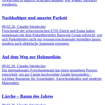
Gewächsen in unteren Schichten abhängt, wie Wälder Stickstoff
regulieren.
Nachhaltiger und smarter Parkett
09.02.26
,
Claudia Stieglecker
Forschende der schweizerischen ETH Zürich und Empa haben
gemeinsam mit dem Parketthersteller Bauwerk Group erforscht, wie
sich Parkettböden nicht nur ressourcenschonender herstellen lassen,
sondern auch elektrische Spannung erzeugen.
Auf dem Weg zur Holzmedizin
09.02.26
,
Claudia Stieglecker
Ein internationales Forschungsteam hat einen neuartigen Prozess
entwickelt, um aus Lignin hochwertige Amide herzustellen –
wichtige Bausteine für Arzneimittel, Agrochemikalien und moderne
Materialien.
Lärche – Baum des Jahres