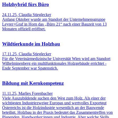
Holzhybrid fürs Büro
24.11.25
,
Claudia Stieglecker
Anfang Oktober wurde am Standort der Unternehmensgruppe
Leyrer+Graf in Horn das „Büro 21“ nach einer Bauzeit von 13
Monaten offiziell eröffnet.
Wildtierkunde im Holzbau
17.11.25
,
Claudia Stieglecker
Für die Veterinärmedizinische Universität Wien wird am Standort
Wilhelminenberg ein multifunktionales Holzgebäude errichtet -
Ende September war Spatenstich.
Bildung mit Kernkompetenz
11.11.25
,
Marlies Forenbacher
Viele Auszubildende suchen den Weg zum Holz. Als einer der
wichtigsten Industriezweige Europas und wertvolles Exportgut
Österreichs ist die Holzindustrie wesentlich an der Bauwende
beteiligt. Holzbau in der Praxis bedeutet das Zusammentreffen von
Planenden, Handwerker:innen und Industrie. Aber welche Skills