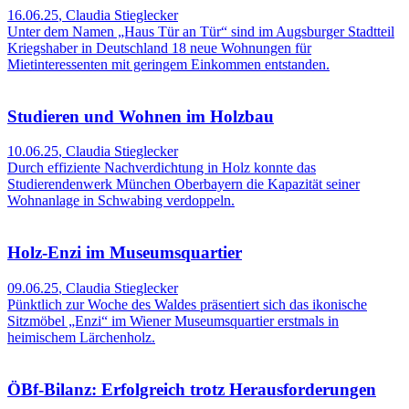
16.06.25
,
Claudia Stieglecker
Unter dem Namen „Haus Tür an Tür“ sind im Augsburger Stadtteil
Kriegshaber in Deutschland 18 neue Wohnungen für
Mietinteressenten mit geringem Einkommen entstanden.
Studieren und Wohnen im Holzbau
10.06.25
,
Claudia Stieglecker
Durch effiziente Nachverdichtung in Holz konnte das
Studierendenwerk München Oberbayern die Kapazität seiner
Wohnanlage in Schwabing verdoppeln.
Holz-Enzi im Museumsquartier
09.06.25
,
Claudia Stieglecker
Pünktlich zur Woche des Waldes präsentiert sich das ikonische
Sitzmöbel „Enzi“ im Wiener Museumsquartier erstmals in
heimischem Lärchenholz.
ÖBf-Bilanz: Erfolgreich trotz Herausforderungen