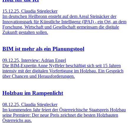
15.12.25
,
Claudia Stieglecker
Im deutschen Heilbronn ensteht auf dem Areal Steinäcker der
Innovationspark für Künstliche Intelligenz (IPAI) - ein Ort, an dem
Forschung, Wirtschaft und Gesellschaft gemeinsam die digitale
Zukunft gestalten sollen.
BIM ist mehr als ein Planungstool
09.12.25
,
Interview: Adrian Engel
Die BIM-Expertin Anne Nyffeler beschäftigt sich seit 15 Jahren
intensiv mit der digitalen Vorfertigung im Holzbau. Ein Gespräch
über Chancen und Herausforderungen.
Holzbau im Rampenlicht
08.12.25
,
Claudia Stieglecker
Im kommenden Jahr feiert der Österreichische Staatspreis Holzbau
seine Premiere: Der neue Preis zeichnet die besten Holzbauten
Österreichs aus.