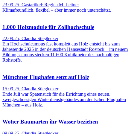
23.09.25
,
Gastartikel: Regina M. Lettner
Klimafreundlich, flexibel – aber immer noch unterschätzt.
1.000 Holzmodule für Zollhochschule
22.09.25
,
Claudia Stieglecker
Ein Hochschulcampus fast komplett aus Holz entsteht bis zum
Jahresende 2025 in der deutschen Hansestadt Rostock – im neuem
Bildungscampus stecken 11.600 Kubikmeter des nachhaltigen
Rohstoffs.
Münchner Flughafen setzt auf Holz
15.09.25
,
Claudia Stieglecker
Ende Juli war Spatenstich für die Errichtung eines neuen,
zweigeschossigen Winterdienstgebäudes am deutschen Flughafen
München – aus Holz.
Woher Baumarten ihr Wasser beziehen
09.09.25
,
Claudia Stieglecker