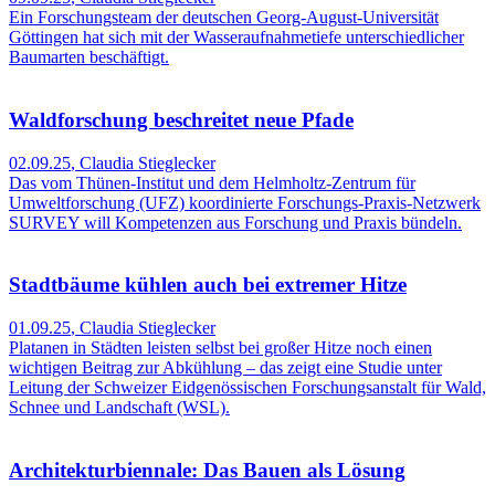
Ein Forschungsteam der deutschen Georg-August-Universität
Göttingen hat sich mit der Wasseraufnahmetiefe unterschiedlicher
Baumarten beschäftigt.
Waldforschung beschreitet neue Pfade
02.09.25
,
Claudia Stieglecker
Das vom Thünen-Institut und dem Helmholtz-Zentrum für
Umweltforschung (UFZ) koordinierte Forschungs-Praxis-Netzwerk
SURVEY will Kompetenzen aus Forschung und Praxis bündeln.
Stadtbäume kühlen auch bei extremer Hitze
01.09.25
,
Claudia Stieglecker
Platanen in Städten leisten selbst bei großer Hitze noch einen
wichtigen Beitrag zur Abkühlung – das zeigt eine Studie unter
Leitung der Schweizer Eidgenössischen Forschungsanstalt für Wald,
Schnee und Landschaft (WSL).
Architekturbiennale: Das Bauen als Lösung