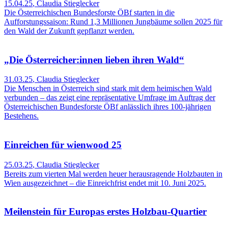
15.04.25
,
Claudia Stieglecker
Die Österreichischen Bundesforste ÖBf starten in die
Aufforstungssaison: Rund 1,3 Millionen Jungbäume sollen 2025 für
den Wald der Zukunft gepflanzt werden.
„Die Österreicher:innen lieben ihren Wald“
31.03.25
,
Claudia Stieglecker
Die Menschen in Österreich sind stark mit dem heimischen Wald
verbunden – das zeigt eine repräsentative Umfrage im Auftrag der
Österreichischen Bundesforste ÖBf anlässlich ihres 100-jährigen
Bestehens.
Einreichen für wienwood 25
25.03.25
,
Claudia Stieglecker
Bereits zum vierten Mal werden heuer herausragende Holzbauten in
Wien ausgezeichnet – die Einreichfrist endet mit 10. Juni 2025.
Meilenstein für Europas erstes Holzbau-Quartier