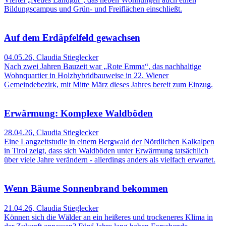
Bildungscampus und Grün- und Freiflächen einschließt.
Auf dem Erdäpfelfeld gewachsen
04.05.26
,
Claudia Stieglecker
Nach zwei Jahren Bauzeit war „Rote Emma“, das nachhaltige
Wohnquartier in Holzhybridbauweise in 22. Wiener
Gemeindebezirk, mit Mitte März dieses Jahres bereit zum Einzug.
Erwärmung: Komplexe Waldböden
28.04.26
,
Claudia Stieglecker
Eine Langzeitstudie in einem Bergwald der Nördlichen Kalkalpen
in Tirol zeigt, dass sich Waldböden unter Erwärmung tatsächlich
über viele Jahre verändern - allerdings anders als vielfach erwartet.
Wenn Bäume Sonnenbrand bekommen
21.04.26
,
Claudia Stieglecker
Können sich die Wälder an ein heißeres und trockeneres Klima in