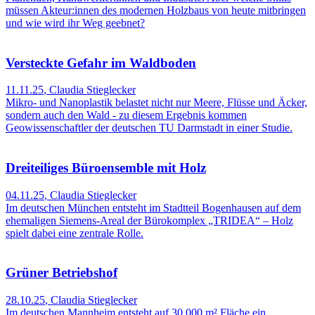
müssen Akteur:innen des modernen Holzbaus von heute mitbringen
und wie wird ihr Weg geebnet?
Versteckte Gefahr im Waldboden
11.11.25
,
Claudia Stieglecker
Mikro- und Nanoplastik belastet nicht nur Meere, Flüsse und Äcker,
sondern auch den Wald - zu diesem Ergebnis kommen
Geowissenschaftler der deutschen TU Darmstadt in einer Studie.
Dreiteiliges Büroensemble mit Holz
04.11.25
,
Claudia Stieglecker
Im deutschen München entsteht im Stadtteil Bogenhausen auf dem
ehemaligen Siemens-Areal der Bürokomplex „TRIDEA“ – Holz
spielt dabei eine zentrale Rolle.
Grüner Betriebshof
28.10.25
,
Claudia Stieglecker
Im deutschen Mannheim entsteht auf 30.000 m² Fläche ein