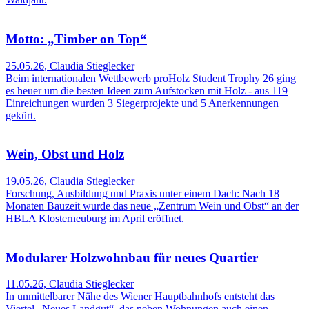
Motto: „Timber on Top“
25.05.26
,
Claudia Stieglecker
Beim internationalen Wettbewerb proHolz Student Trophy 26 ging
es heuer um die besten Ideen zum Aufstocken mit Holz - aus 119
Einreichungen wurden 3 Siegerprojekte und 5 Anerkennungen
gekürt.
Wein, Obst und Holz
19.05.26
,
Claudia Stieglecker
Forschung, Ausbildung und Praxis unter einem Dach: Nach 18
Monaten Bauzeit wurde das neue „Zentrum Wein und Obst“ an der
HBLA Klosterneuburg im April eröffnet.
Modularer Holzwohnbau für neues Quartier
11.05.26
,
Claudia Stieglecker
In unmittelbarer Nähe des Wiener Hauptbahnhofs entsteht das
Viertel „Neues Landgut“, das neben Wohnungen auch einen