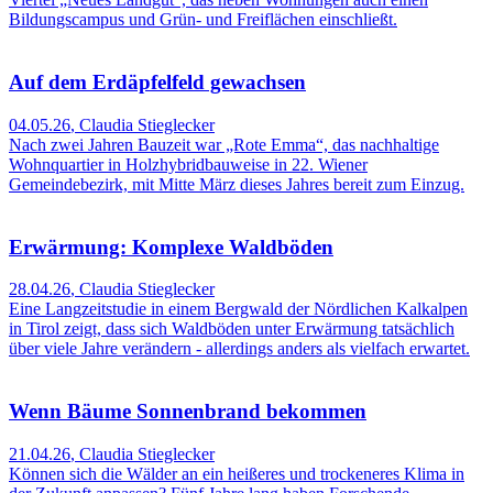
Bildungscampus und Grün- und Freiflächen einschließt.
Auf dem Erdäpfelfeld gewachsen
04.05.26
,
Claudia Stieglecker
Nach zwei Jahren Bauzeit war „Rote Emma“, das nachhaltige
Wohnquartier in Holzhybridbauweise in 22. Wiener
Gemeindebezirk, mit Mitte März dieses Jahres bereit zum Einzug.
Erwärmung: Komplexe Waldböden
28.04.26
,
Claudia Stieglecker
Eine Langzeitstudie in einem Bergwald der Nördlichen Kalkalpen
in Tirol zeigt, dass sich Waldböden unter Erwärmung tatsächlich
über viele Jahre verändern - allerdings anders als vielfach erwartet.
Wenn Bäume Sonnenbrand bekommen
21.04.26
,
Claudia Stieglecker
Können sich die Wälder an ein heißeres und trockeneres Klima in