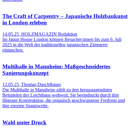
The Craft of Carpentry – Japanische Holzbaukunst
in London erleben
14.05.25
,
HOLZMAGAZIN Redaktion
Im Japan House London können Besucher:innen bis zum 6. Juli
2025 in die Welt der traditionellen japanischen Zimmerei
eintauchen.
Multihalle in Mannheim: Maßgeschneidertes
Sanierungskonzept
12.05.25
,
Thomas Duschlbauer
Die Multihalle in Mannheim zählt zu den herausragendsten
Beispielen des Leichtbaus weltweit. Sie beeindruckt durch ihre
filigrane Konstruktion, die organisch geschwungene Freiform und
ihre enorme Spannweite.
Wald unter Druck