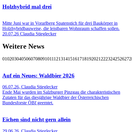
Holzhybrid mal drei
Mitte Juni war in Vorarlberg Spatenstich für drei Baukörper in
Holzhybridbauweise, die leistbaren Wohnraum schaffen sollen.
20.07.26
Claudia Stieglecker
Weitere News
01
02
03
04
05
06
07
08
09
10
11
12
13
14
15
16
17
18
19
20
21
22
23
24
25
26
27
2
Auf ein Neues: Waldbier 2026
06.07.26
,
Claudia Stieglecker
Ende Mai wurden im Salzburger Pinzgau die charakteristischen
Zutaten für das diesjährige Waldbier der Österreichischen
Bundesforste ÖBf geerntet.
Eichen sind nicht gern allein
29.06.26
,
Claudia Stieglecker