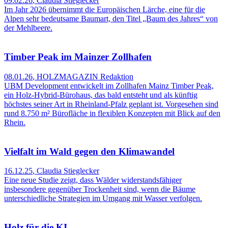
09.02.26
,
Claudia Stieglecker
Im Jahr 2026 übernimmt die Europäischen Lärche, eine für die
Alpen sehr bedeutsame Baumart, den Titel „Baum des Jahres“ von
der Mehlbeere.
Timber Peak im Mainzer Zollhafen
08.01.26
,
HOLZMAGAZIN Redaktion
UBM Development entwickelt im Zollhafen Mainz Timber Peak,
ein Holz‑Hybrid‑Bürohaus, das bald entsteht und als künftig
höchstes seiner Art in Rheinland‑Pfalz geplant ist. Vorgesehen sind
rund 8.750 m² Bürofläche in flexiblen Konzepten mit Blick auf den
Rhein.
Vielfalt im Wald gegen den Klimawandel
16.12.25
,
Claudia Stieglecker
Eine neue Studie zeigt, dass Wälder widerstandsfähiger
insbesondere gegenüber Trockenheit sind, wenn die Bäume
unterschiedliche Strategien im Umgang mit Wasser verfolgen.
Holz für die KI