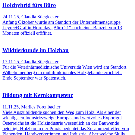
Holzhybrid fürs Büro
24.11.25
,
Claudia Stieglecker
Anfang Oktober wurde am Standort der Unternehmensgruppe
Leyrer+Graf in Horn das „Büro 21“ nach einer Bauzeit von 13
Monaten offiziell eröffnet.
Wildtierkunde im Holzbau
17.11.25
,
Claudia Stieglecker
Für die Veterinärmedizinische Universität Wien wird am Standort
Wilhelminenberg ein multifunktionales Holzgebäude errichtet -
Ende September war Spatenstich.
Bildung mit Kernkompetenz
11.11.25
,
Marlies Forenbacher
Viele Auszubildende suchen den Weg zum Holz. Als einer der
wichtigsten Industriezweige Europas und wertvolles Exportgut
Österreichs ist die Holzindustrie wesentlich an der Bauwende
beteiligt. Holzbau in der Praxis bedeutet das Zusammentreffen von
Planenden, Handwerker:innen und Industrie. Aber welche Skills