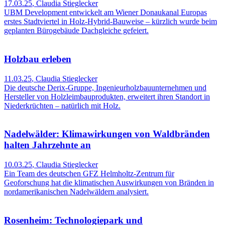
17.03.25
,
Claudia Stieglecker
UBM Development entwickelt am Wiener Donaukanal Europas
erstes Stadtviertel in Holz-Hybrid-Bauweise – kürzlich wurde beim
geplanten Bürogebäude Dachgleiche gefeiert.
Holzbau erleben
11.03.25
,
Claudia Stieglecker
Die deutsche Derix-Gruppe, Ingenieurholzbauunternehmen und
Hersteller von Holzleimbauprodukten, erweitert ihren Standort in
Niederkrüchten – natürlich mit Holz.
Nadelwälder: Klimawirkungen von Waldbränden
halten Jahrzehnte an
10.03.25
,
Claudia Stieglecker
Ein Team des deutschen GFZ Helmholtz-Zentrum für
Geoforschung hat die klimatischen Auswirkungen von Bränden in
nordamerikanischen Nadelwäldern analysiert.
Rosenheim: Technologiepark und