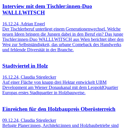
Interview mit dem Tischler:innen-Duo
WALLI.WITSCH
16.12.24
,
Adrian Engel
Der Tischlerberuf unterliegt einem Generationenwechsel. Welche
neuen Ideen bringen die Jungen dabei in den Beruf ein? Das junge
Tischler:innen-Duo WALLI.WITSCH aus Wien berichtet über den
Weg zur Selbstständigkeit, das urbane Comeback des Handwerks
und fehlende Diversität in der Branche.
Stadtviertel in Holz
16.12.24
,
Claudia Stieglecker
Auf einer Fläche von knapp drei Hektar entwickelt UBM
Development am Wiener Donaukanal mit dem LeopoldQuartier
Europas erstes Stadtquartier in Holzbauweise.
Einreichen für den Holzbaupreis Oberösterreich
09.12.24
,
Claudia Stieglecker
Befugte Planer:innen, Architekt:innen und Holzbaubetriebe sind