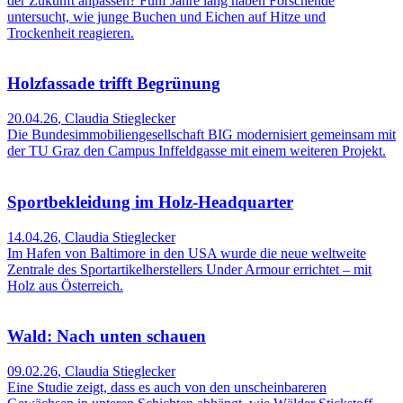
der Zukunft anpassen? Fünf Jahre lang haben Forschende
untersucht, wie junge Buchen und Eichen auf Hitze und
Trockenheit reagieren.
Holzfassade trifft Begrünung
20.04.26
,
Claudia Stieglecker
Die Bundesimmobiliengesellschaft BIG modernisiert gemeinsam mit
der TU Graz den Campus Inffeldgasse mit einem weiteren Projekt.
Sportbekleidung im Holz-Headquarter
14.04.26
,
Claudia Stieglecker
Im Hafen von Baltimore in den USA wurde die neue weltweite
Zentrale des Sportartikelherstellers Under Armour errichtet – mit
Holz aus Österreich.
Wald: Nach unten schauen
09.02.26
,
Claudia Stieglecker
Eine Studie zeigt, dass es auch von den unscheinbareren