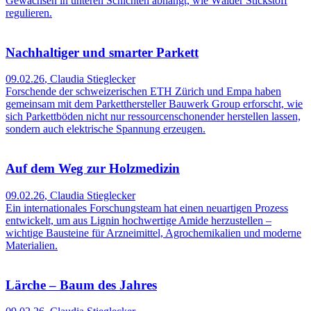
Gewächsen in unteren Schichten abhängt, wie Wälder Stickstoff
regulieren.
Nachhaltiger und smarter Parkett
09.02.26
,
Claudia Stieglecker
Forschende der schweizerischen ETH Zürich und Empa haben
gemeinsam mit dem Parketthersteller Bauwerk Group erforscht, wie
sich Parkettböden nicht nur ressourcenschonender herstellen lassen,
sondern auch elektrische Spannung erzeugen.
Auf dem Weg zur Holzmedizin
09.02.26
,
Claudia Stieglecker
Ein internationales Forschungsteam hat einen neuartigen Prozess
entwickelt, um aus Lignin hochwertige Amide herzustellen –
wichtige Bausteine für Arzneimittel, Agrochemikalien und moderne
Materialien.
Lärche – Baum des Jahres