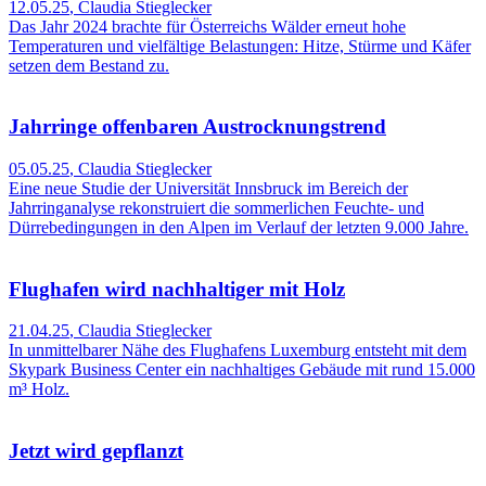
12.05.25
,
Claudia Stieglecker
Das Jahr 2024 brachte für Österreichs Wälder erneut hohe
Temperaturen und vielfältige Belastungen: Hitze, Stürme und Käfer
setzen dem Bestand zu.
Jahrringe offenbaren Austrocknungstrend
05.05.25
,
Claudia Stieglecker
Eine neue Studie der Universität Innsbruck im Bereich der
Jahrringanalyse rekonstruiert die sommerlichen Feuchte- und
Dürrebedingungen in den Alpen im Verlauf der letzten 9.000 Jahre.
Flughafen wird nachhaltiger mit Holz
21.04.25
,
Claudia Stieglecker
In unmittelbarer Nähe des Flughafens Luxemburg entsteht mit dem
Skypark Business Center ein nachhaltiges Gebäude mit rund 15.000
m³ Holz.
Jetzt wird gepflanzt