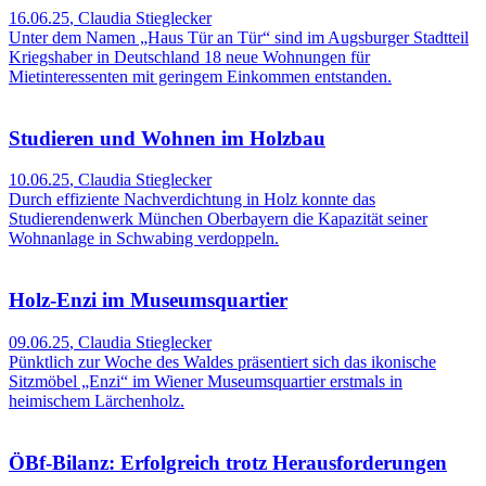
16.06.25
,
Claudia Stieglecker
Unter dem Namen „Haus Tür an Tür“ sind im Augsburger Stadtteil
Kriegshaber in Deutschland 18 neue Wohnungen für
Mietinteressenten mit geringem Einkommen entstanden.
Studieren und Wohnen im Holzbau
10.06.25
,
Claudia Stieglecker
Durch effiziente Nachverdichtung in Holz konnte das
Studierendenwerk München Oberbayern die Kapazität seiner
Wohnanlage in Schwabing verdoppeln.
Holz-Enzi im Museumsquartier
09.06.25
,
Claudia Stieglecker
Pünktlich zur Woche des Waldes präsentiert sich das ikonische
Sitzmöbel „Enzi“ im Wiener Museumsquartier erstmals in
heimischem Lärchenholz.
ÖBf-Bilanz: Erfolgreich trotz Herausforderungen