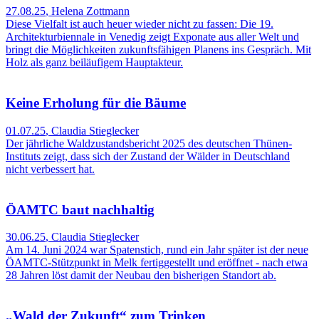
27.08.25
,
Helena Zottmann
Diese Vielfalt ist auch heuer wieder nicht zu fassen: Die 19.
Architekturbiennale in Venedig zeigt Exponate aus aller Welt und
bringt die Möglichkeiten zukunftsfähigen Planens ins Gespräch. Mit
Holz als ganz beiläufigem Hauptakteur.
Keine Erholung für die Bäume
01.07.25
,
Claudia Stieglecker
Der jährliche Waldzustandsbericht 2025 des deutschen Thünen-
Instituts zeigt, dass sich der Zustand der Wälder in Deutschland
nicht verbessert hat.
ÖAMTC baut nachhaltig
30.06.25
,
Claudia Stieglecker
Am 14. Juni 2024 war Spatenstich, rund ein Jahr später ist der neue
ÖAMTC-Stützpunkt in Melk fertiggestellt und eröffnet - nach etwa
28 Jahren löst damit der Neubau den bisherigen Standort ab.
„Wald der Zukunft“ zum Trinken