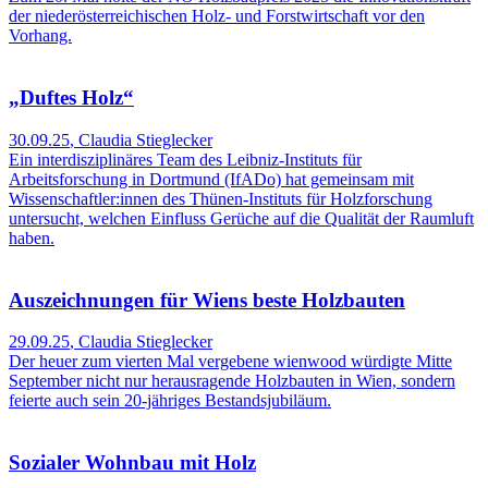
der niederösterreichischen Holz- und Forstwirtschaft vor den
Vorhang.
„Duftes Holz“
30.09.25
,
Claudia Stieglecker
Ein interdisziplinäres Team des Leibniz-Instituts für
Arbeitsforschung in Dortmund (IfADo) hat gemeinsam mit
Wissenschaftler:innen des Thünen-Instituts für Holzforschung
untersucht, welchen Einfluss Gerüche auf die Qualität der Raumluft
haben.
Auszeichnungen für Wiens beste Holzbauten
29.09.25
,
Claudia Stieglecker
Der heuer zum vierten Mal vergebene wienwood würdigte Mitte
September nicht nur herausragende Holzbauten in Wien, sondern
feierte auch sein 20-jähriges Bestandsjubiläum.
Sozialer Wohnbau mit Holz