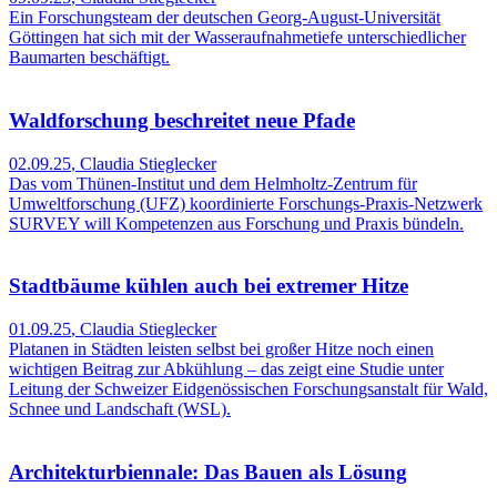
Ein Forschungsteam der deutschen Georg-August-Universität
Göttingen hat sich mit der Wasseraufnahmetiefe unterschiedlicher
Baumarten beschäftigt.
Waldforschung beschreitet neue Pfade
02.09.25
,
Claudia Stieglecker
Das vom Thünen-Institut und dem Helmholtz-Zentrum für
Umweltforschung (UFZ) koordinierte Forschungs-Praxis-Netzwerk
SURVEY will Kompetenzen aus Forschung und Praxis bündeln.
Stadtbäume kühlen auch bei extremer Hitze
01.09.25
,
Claudia Stieglecker
Platanen in Städten leisten selbst bei großer Hitze noch einen
wichtigen Beitrag zur Abkühlung – das zeigt eine Studie unter
Leitung der Schweizer Eidgenössischen Forschungsanstalt für Wald,
Schnee und Landschaft (WSL).
Architekturbiennale: Das Bauen als Lösung