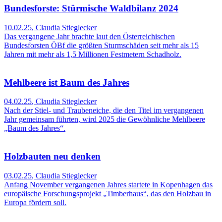
Bundesforste: Stürmische Waldbilanz 2024
10.02.25
,
Claudia Stieglecker
Das vergangene Jahr brachte laut den Österreichischen
Bundesforsten ÖBf die größten Sturmschäden seit mehr als 15
Jahren mit mehr als 1,5 Millionen Festmetern Schadholz.
Mehlbeere ist Baum des Jahres
04.02.25
,
Claudia Stieglecker
Nach der Stiel- und Traubeneiche, die den Titel im vergangenen
Jahr gemeinsam führten, wird 2025 die Gewöhnliche Mehlbeere
„Baum des Jahres“.
Holzbauten neu denken
03.02.25
,
Claudia Stieglecker
Anfang November vergangenen Jahres startete in Kopenhagen das
europäische Forschungsprojekt „Timberhaus“, das den Holzbau in
Europa fördern soll.