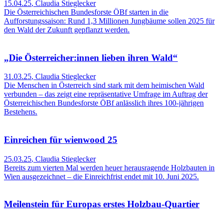
15.04.25
,
Claudia Stieglecker
Die Österreichischen Bundesforste ÖBf starten in die
Aufforstungssaison: Rund 1,3 Millionen Jungbäume sollen 2025 für
den Wald der Zukunft gepflanzt werden.
„Die Österreicher:innen lieben ihren Wald“
31.03.25
,
Claudia Stieglecker
Die Menschen in Österreich sind stark mit dem heimischen Wald
verbunden – das zeigt eine repräsentative Umfrage im Auftrag der
Österreichischen Bundesforste ÖBf anlässlich ihres 100-jährigen
Bestehens.
Einreichen für wienwood 25
25.03.25
,
Claudia Stieglecker
Bereits zum vierten Mal werden heuer herausragende Holzbauten in
Wien ausgezeichnet – die Einreichfrist endet mit 10. Juni 2025.
Meilenstein für Europas erstes Holzbau-Quartier