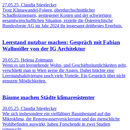
27.05.25
,
Claudia Stieglecker
Trotz Klimawandel-Folgen, überdurchschnittlicher
Schadholzmengen, gestiegener Kosten und der schwierigen
gesamtwirtschaftlichen Situation, erzielte die Österreichische
Bundesforste AG im Jahr 2024 ihr insgesamt drittbestes Ergebnis.
Leerstand nutzbar machen: Gespräch mit Fabian
Wallmüller von der IG Architektur
20.05.25
,
Helena Zottmann
Wenn es um leerstehende Wohn- und Geschäftsräumlichkeiten geht,
verschließt man in Wien gerne die Augen. Dabei brächte eine
Leerstandsaktivierung rasch viele Vorteile. Ein Gespräch über nicht
genutzte Möglichkeiten.
Bäume machen Städte klimaresistenter
20.05.25
,
Claudia Stieglecker
Wie sich insbesondere ein vielfältiger Baumbestand auf das
Mikroklima, die Regenwasserversickerung und das menschliche
Wohlbefinden auswirkt, haben Forschende in zwei Studien
untersucht.