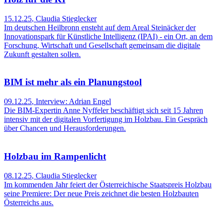
15.12.25
,
Claudia Stieglecker
Im deutschen Heilbronn ensteht auf dem Areal Steinäcker der
Innovationspark für Künstliche Intelligenz (IPAI) - ein Ort, an dem
Forschung, Wirtschaft und Gesellschaft gemeinsam die digitale
Zukunft gestalten sollen.
BIM ist mehr als ein Planungstool
09.12.25
,
Interview: Adrian Engel
Die BIM-Expertin Anne Nyffeler beschäftigt sich seit 15 Jahren
intensiv mit der digitalen Vorfertigung im Holzbau. Ein Gespräch
über Chancen und Herausforderungen.
Holzbau im Rampenlicht
08.12.25
,
Claudia Stieglecker
Im kommenden Jahr feiert der Österreichische Staatspreis Holzbau
seine Premiere: Der neue Preis zeichnet die besten Holzbauten
Österreichs aus.