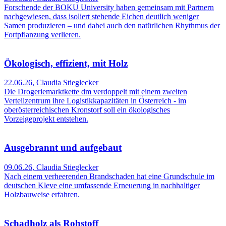
Forschende der BOKU University haben gemeinsam mit Partnern
nachgewiesen, dass isoliert stehende Eichen deutlich weniger
Samen produzieren – und dabei auch den natürlichen Rhythmus der
Fortpflanzung verlieren.
Ökologisch, effizient, mit Holz
22.06.26
,
Claudia Stieglecker
Die Drogeriemarktkette dm verdoppelt mit einem zweiten
Verteilzentrum ihre Logistikkapazitäten in Österreich - im
oberösterreichischen Kronstorf soll ein ökologisches
Vorzeigeprojekt entstehen.
Ausgebrannt und aufgebaut
09.06.26
,
Claudia Stieglecker
Nach einem verheerenden Brandschaden hat eine Grundschule im
deutschen Kleve eine umfassende Erneuerung in nachhaltiger
Holzbauweise erfahren.
Schadholz als Rohstoff