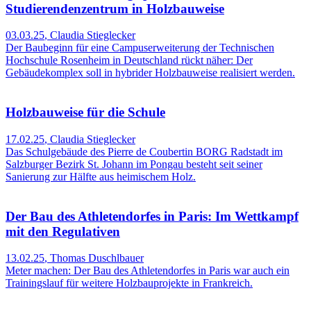
Studierendenzentrum in Holzbauweise
03.03.25
,
Claudia Stieglecker
Der Baubeginn für eine Campuserweiterung der Technischen
Hochschule Rosenheim in Deutschland rückt näher: Der
Gebäudekomplex soll in hybrider Holzbauweise realisiert werden.
Holzbauweise für die Schule
17.02.25
,
Claudia Stieglecker
Das Schulgebäude des Pierre de Coubertin BORG Radstadt im
Salzburger Bezirk St. Johann im Pongau besteht seit seiner
Sanierung zur Hälfte aus heimischem Holz.
Der Bau des Athletendorfes in Paris: Im Wettkampf
mit den Regulativen
13.02.25
,
Thomas Duschlbauer
Meter machen: Der Bau des Athletendorfes in Paris war auch ein
Trainingslauf für weitere Holzbauprojekte in Frankreich.