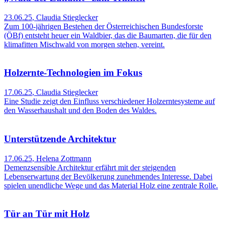
23.06.25
,
Claudia Stieglecker
Zum 100-jährigen Bestehen der Österreichischen Bundesforste
(ÖBf) entsteht heuer ein Waldbier, das die Baumarten, die für den
klimafitten Mischwald von morgen stehen, vereint.
Holzernte-Technologien im Fokus
17.06.25
,
Claudia Stieglecker
Eine Studie zeigt den Einfluss verschiedener Holzerntesysteme auf
den Wasserhaushalt und den Boden des Waldes.
Unterstützende Architektur
17.06.25
,
Helena Zottmann
Demenzsensible Architektur erfährt mit der steigenden
Lebenserwartung der Bevölkerung zunehmendes Interesse. Dabei
spielen unendliche Wege und das Material Holz eine zentrale Rolle.
Tür an Tür mit Holz