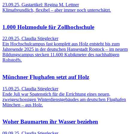
23.09.25
,
Gastartikel: Regina M. Lettner
Klimafreundlich, flexibel – aber immer noch unterschätzt.
1.000 Holzmodule für Zollhochschule
22.09.25
,
Claudia Stieglecker
Ein Hochschulcampus fast komplett aus Holz entsteht bis zum
Jahresende 2025 in der deutschen Hansestadt Rostock – im neuem
Bildungscampus stecken 11.600 Kubikmeter des nachhaltigen
Rohstoffs.
Münchner Flughafen setzt auf Holz
15.09.25
,
Claudia Stieglecker
Ende Juli war Spatenstich für die Errichtung eines neuen,
zweigeschossigen Winterdienstgebäudes am deutschen Flughafen
München – aus Holz.
Woher Baumarten ihr Wasser beziehen
09.09.25
,
Claudia Stieglecker